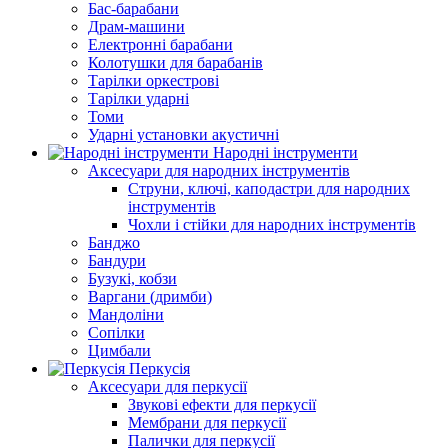
Бас-барабани
Драм-машини
Електронні барабани
Колотушки для барабанів
Тарілки оркестрові
Тарілки ударні
Томи
Ударні установки акустичні
Народні інструменти
Аксесуари для народних інструментів
Струни, ключі, каподастри для народних
інструментів
Чохли і стійки для народних інструментів
Банджо
Бандури
Бузукі, кобзи
Варгани (дримби)
Мандоліни
Сопілки
Цимбали
Перкусія
Аксесуари для перкусії
Звукові ефекти для перкусії
Мембрани для перкусії
Палички для перкусії