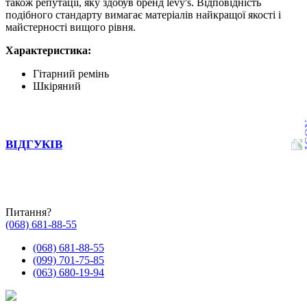
також репутації, яку здобув бренд levy's. Відповідність
подібного стандарту вимагає матеріалів найкращої якості і
майстерності вищого рівня.
Характеристика:
Гітарний ремінь
Шкіряний
ВІДГУКІВ
Питання?
(068) 681-88-55
(068) 681-88-55
(099) 701-75-85
(063) 680-19-94