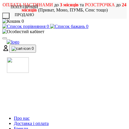
ОПЛАТА ЧАСТИНАМИ
до
3 місяців
та
РОЗСТРОЧКА
до
24
ПОПУЛЯРНИЙ
місяців
(Приват, Моно, ПУМБ, Сенс тощо)
ПРОДАНО
X
0
0
0
0
МАГАЗИН
МУЗИЧНИХ ІНСТРУМЕНТІВ
ТА РОК АТРИБУТИКИ
Про нас
Доставка і оплата
Бренди