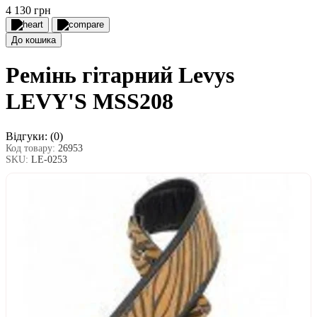
4 130 грн
До кошика
Ремінь гітарний Levys
LEVY'S MSS208
Відгуки:
(0)
Код товару:
26953
SKU:
LE-0253