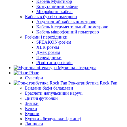
Кабель Мультикор
Комутаційний кабель
Мікрофонні кабелі
Кабель в бухті / пометрово
Акустичний кабель пометрово
Кабель інструментальний пометрово
Кабель мікрофонний пометрово
Роз'єми і перехідники
SPEAKON-роз'єм
XLR-роз'єм
Джек-роз'єм
Перехідники
Різні типи роз'ємів
Музична література
Різне
Сувеніри
Рок-атрибутика Rock Fan
Бандани бафи балаклави
Браслети напульсники наручі
Дитячі футболки
Значки
Кепки
Кулони
Куртки - безрукавки (джинс)
Ланцюги