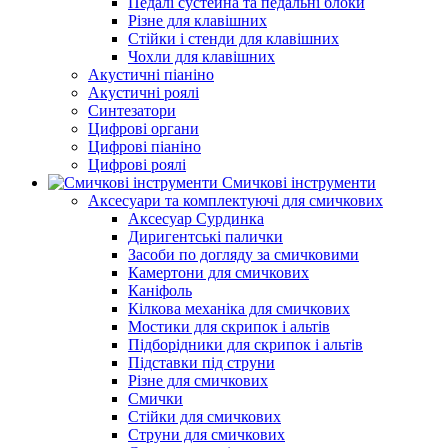
Педалі сустейна та педальні блоки
Різне для клавішних
Стійки і стенди для клавішних
Чохли для клавішних
Акустичні піаніно
Акустичні роялі
Синтезатори
Цифрові органи
Цифрові піаніно
Цифрові роялі
Смичкові інструменти
Аксесуари та комплектуючі для смичкових
Аксесуар Сурдинка
Диригентські палички
Засоби по догляду за смичковими
Камертони для смичкових
Каніфоль
Кілкова механіка для смичкових
Мостики для скрипок і альтів
Підборiдники для скрипок і альтів
Підставки під струни
Різне для смичкових
Смички
Стійки для смичкових
Струни для смичкових