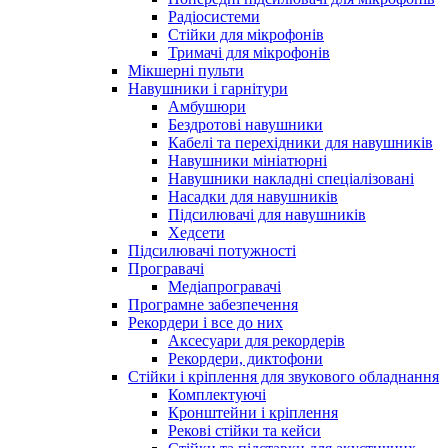
Радіосистеми
Стійки для мікрофонів
Тримачі для мікрофонів
Мікшерні пульти
Навушники і гарнітури
Амбушюри
Бездротові навушники
Кабелі та перехідники для навушників
Навушники мініатюрні
Навушники накладні спеціалізовані
Насадки для навушників
Підсилювачі для навушників
Хедсети
Підсилювачі потужності
Програвачі
Медіапрогравачі
Програмне забезпечення
Рекордери і все до них
Аксесуари для рекордерів
Рекордери, диктофони
Стійки і кріплення для звукового обладнання
Комплектуючі
Кронштейни і кріплення
Рекові стійки та кейси