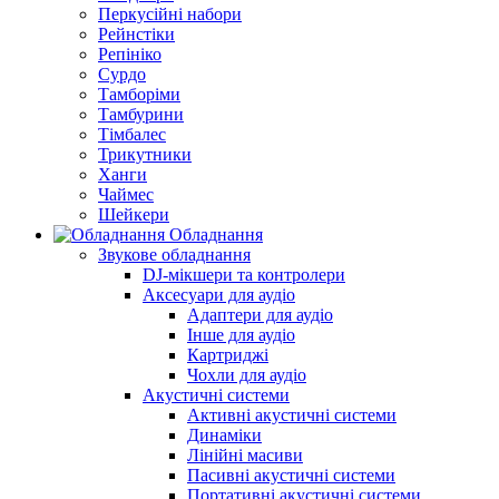
Перкусійні набори
Рейнстіки
Репініко
Сурдо
Тамборіми
Тамбурини
Тімбалес
Трикутники
Ханги
Чаймес
Шейкери
Обладнання
Звукове обладнання
DJ-мікшери та контролери
Аксесуари для аудіо
Адаптери для аудіо
Інше для аудіо
Картриджі
Чохли для аудіо
Акустичні системи
Активні акустичні системи
Динаміки
Лінійні масиви
Пасивні акустичні системи
Портативні акустичні системи