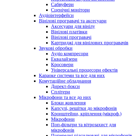
Сабвуфери
Сценічні монітори
Аудіоінтерфейси
Вінілові програвачі та аксесуари
Аксесуари для вінілу
Вінілові платівки
Вінілові програвачі
Картриджі для вінілових програвачів
Звукові обробки
Аудіо компресори
Еквалайзери
Кросовери
Універсальні процесори ефектів
Караоке системи та все для них
Комутаційне обладнання
Директ-бокси
Сплітери
Мікрофони та все до них
Блоки живлення
Капсулі, решітки до мікрофонів
Кронштейни, кріплення (мікроф.)
Мікрофони
Поп-фільтри та вітрозахист для
мікрофонів
Попередні підсилювачі для мікрофонів