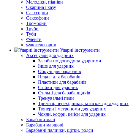
Мелодіки, піаніки
Окарина і казу
Саксгорни
Саксофони
Тромбони
Труби
Туби
Флейти
Флюгельгорни
Ударні інструменти
Аксесуари для ударних
Засоби по догляду за ударними
Інше для ударних
Обручі для барабанів
Педалі для барабанів
Пластики для барабанів
Стійки для ударних
Стільці для барабанщиків
Тренувальні педи
Тримачі, перехідники, затискачі для ударних
Тюнери і метрономи для ударних
Чохли, кофри, кейси для ударних
Барабани малі
Барабани маршові
Барабанні палички, щітки, родси