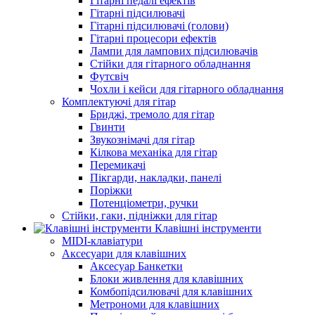
Гітарні педалі ефектів
Гітарні підсилювачі
Гітарні підсилювачі (голови)
Гітарні процесори ефектів
Лампи для лампових підсилювачів
Стійки для гітарного обладнання
Футсвіч
Чохли і кейси для гітарного обладнання
Комплектуючі для гітар
Бриджі, тремоло для гітар
Гвинти
Звукознімачі для гітар
Кілкова механіка для гітар
Перемикачі
Пікгарди, накладки, панелі
Поріжки
Потенціометри, ручки
Стійки, гаки, підніжки для гітар
Клавішні інструменти
MIDI-клавіатури
Аксесуари для клавішних
Аксесуар Банкетки
Блоки живлення для клавішних
Комбопідсилювачі для клавішних
Метрономи для клавішних