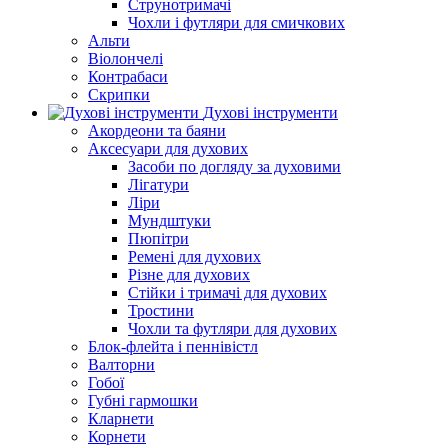
Струнотримачі
Чохли і футляри для смичкових
Альти
Віолончелі
Контрабаси
Скрипки
Духові інструменти
Акордеони та баяни
Аксесуари для духових
Засоби по догляду за духовими
Лігатури
Ліри
Мундштуки
Пюпітри
Ремені для духових
Різне для духових
Стійки і тримачі для духових
Тростини
Чохли та футляри для духових
Блок-флейта і пеннівістл
Валторни
Гобої
Губні гармошки
Кларнети
Корнети