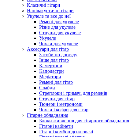
Класичні гітари
Напівакустичні гітари
Укулеле та все до неї
Ремені для укулеле
Різне для укулеле
Струни для укулеле
Укулеле
Чохли для укулеле
Аксесуари для гітар
Засоби по догляду
Інше для гітар
Камертони
Каподастри
Медіатори
Ремені для гітар
Слайди
Стреплоки і тримачі для ременів
Струни для гітар
Тюнери і метрономи
Чохли і кофри для гітар
Гітарне обладнання
Блоки живлення для гітарного обладнання
Гітарні кабінети
Гітарні комбопідсилювачі