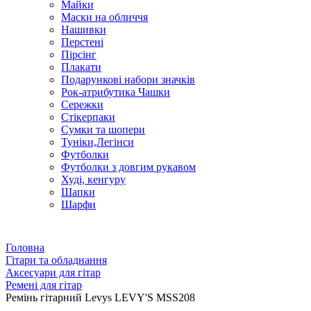
Майки
Маски на обличчя
Нашивки
Перстені
Пірсінг
Плакати
Подарункові набори значків
Рок-атрибутика Чашки
Сережки
Стікерпаки
Сумки та шопери
Туніки,Легінси
Футболки
Футболки з довгим рукавом
Худі, кенгуру
Шапки
Шарфи
Головна
Гітари та обладнання
Аксесуари для гітар
Ремені для гітар
Ремінь гітарний Levys LEVY'S MSS208