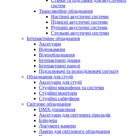
Стійки та підставки для акустичних
систем
Трансляційне обладнання
Настінні акустичні системи
Підвісні акустичні системи
Рупорні акустичні системи
Стельові акустичні системи
Інтерактивне обладнання
Аксесуари
Відеокамери
Відеообладнання
Інтерактивні дошки
Інтерактивні панелі
Підсилювачі та розподілювачі сигналу
Обладнання для студії
Аксесуари для студії
Студійні мікрофони та системи
Студійні монітори
Студійні сабвуфери
Світлове обладнання
DMX-управління
Аксесуари для світлових приладів
Бліндера
Документ-камери
Лампи для світлового обладнання