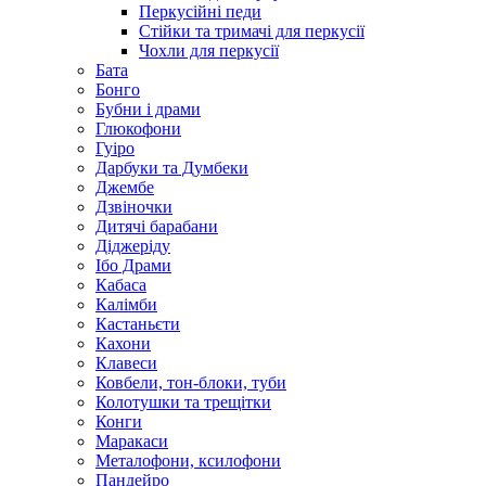
Перкусійні педи
Стійки та тримачі для перкусії
Чохли для перкусії
Бата
Бонго
Бубни і драми
Глюкофони
Гуіро
Дарбуки та Думбеки
Джембе
Дзвіночки
Дитячі барабани
Діджеріду
Ібо Драми
Кабаса
Калімби
Кастаньєти
Кахони
Клавеси
Ковбели, тон-блоки, туби
Колотушки та трещітки
Конги
Маракаси
Металофони, ксилофони
Пандейро