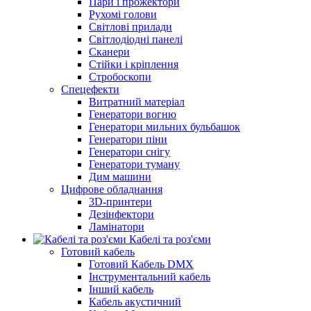
Пари і прожектори
Рухомі голови
Світлові прилади
Світлодіодні панелі
Сканери
Стійки і кріплення
Стробоскопи
Спецефекти
Витратний матеріал
Генератори вогню
Генератори мильних бульбашок
Генератори піни
Генератори снігу
Генератори туману
Дим машини
Цифрове обладнання
3D-принтери
Дезінфектори
Ламінатори
Кабелі та роз'єми
Готовий кабель
Готовий Кабель DMX
Інструментальний кабель
Інший кабель
Кабель акустичний