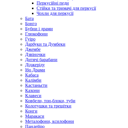
Перкусійні педи
Стійки та тримачі для перкусії
Чохли для перкусії
Бата
Бонго
Бубни і драми
Глюкофони
Гуіро
Дарбуки та Думбеки
Джембе
Дзвіночки
Дитячі барабани
Діджеріду
Ібо Драми
Кабаса
Калімби
Кастаньєти
Кахони
Клавеси
Ковбели, тон-блоки, туби
Колотушки та трещітки
Конги
Маракаси
Металофони, ксилофони
Пандейро