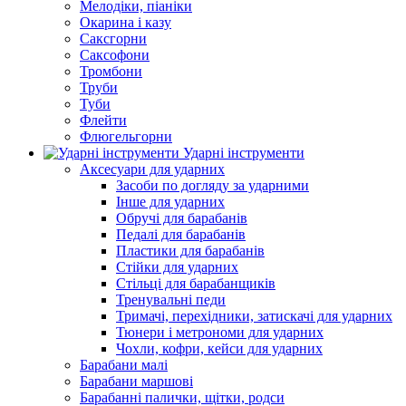
Мелодіки, піаніки
Окарина і казу
Саксгорни
Саксофони
Тромбони
Труби
Туби
Флейти
Флюгельгорни
Ударні інструменти
Аксесуари для ударних
Засоби по догляду за ударними
Інше для ударних
Обручі для барабанів
Педалі для барабанів
Пластики для барабанів
Стійки для ударних
Стільці для барабанщиків
Тренувальні педи
Тримачі, перехідники, затискачі для ударних
Тюнери і метрономи для ударних
Чохли, кофри, кейси для ударних
Барабани малі
Барабани маршові
Барабанні палички, щітки, родси