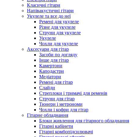
Класичні гітари
Напівакустичні гітари
Укулеле та все до неї
Ремені для укулеле
Різне для укулеле
Струни для укулеле
Укулеле
Чохли для укулеле
Аксесуари для гітар
Засоби по догляду
Інше для гітар
Камертони
Каподастри
Медіатори
Ремені для гітар
Слайди
Стреплоки і тримачі для ременів
Струни для гітар
Тюнери і метрономи
Чохли і кофри для гітар
Гітарне обладнання
Блоки живлення для гітарного обладнання
Гітарні кабінети
Гітарні комбопідсилювачі