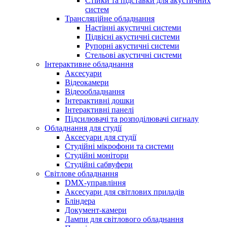
Стійки та підставки для акустичних
систем
Трансляційне обладнання
Настінні акустичні системи
Підвісні акустичні системи
Рупорні акустичні системи
Стельові акустичні системи
Інтерактивне обладнання
Аксесуари
Відеокамери
Відеообладнання
Інтерактивні дошки
Інтерактивні панелі
Підсилювачі та розподілювачі сигналу
Обладнання для студії
Аксесуари для студії
Студійні мікрофони та системи
Студійні монітори
Студійні сабвуфери
Світлове обладнання
DMX-управління
Аксесуари для світлових приладів
Бліндера
Документ-камери
Лампи для світлового обладнання