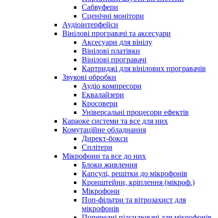
Сабвуфери
Сценічні монітори
Аудіоінтерфейси
Вінілові програвачі та аксесуари
Аксесуари для вінілу
Вінілові платівки
Вінілові програвачі
Картриджі для вінілових програвачів
Звукові обробки
Аудіо компресори
Еквалайзери
Кросовери
Універсальні процесори ефектів
Караоке системи та все для них
Комутаційне обладнання
Директ-бокси
Сплітери
Мікрофони та все до них
Блоки живлення
Капсулі, решітки до мікрофонів
Кронштейни, кріплення (мікроф.)
Мікрофони
Поп-фільтри та вітрозахист для
мікрофонів
Попередні підсилювачі для мікрофонів