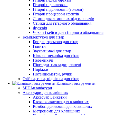
Гітарні педалі ефектів
Гітарні підсилювачі
Гітарні підсилювачі (голови)
Гітарні процесори ефектів
Лампи для лампових підсилювачів
Стійки для гітарного обладнання
Футсвіч
Чохли і кейси для гітарного обладнання
Комплектуючі для гітар
Бриджі, тремоло для гітар
Гвинти
Звукознімачі для гітар
Кілкова механіка для гітар
Перемикачі
Пікгарди, накладки, панелі
Поріжки
Потенціометри, ручки
Стійки, гаки, підніжки для гітар
Клавішні інструменти
MIDI-клавіатури
Аксесуари для клавішних
Аксесуар Банкетки
Блоки живлення для клавішних
Комбопідсилювачі для клавішних
Метрономи для клавішних