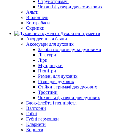
Струнотримачі
Чохли і футляри для смичкових
Альти
Віолончелі
Контрабаси
Скрипки
Духові інструменти
Акордеони та баяни
Аксесуари для духових
Засоби по догляду за духовими
Лігатури
Ліри
Мундштуки
Пюпітри
Ремені для духових
Різне для духових
Стійки і тримачі для духових
Тростини
Чохли та футляри для духових
Блок-флейта і пеннівістл
Валторни
Гобої
Губні гармошки
Кларнети
Корнети