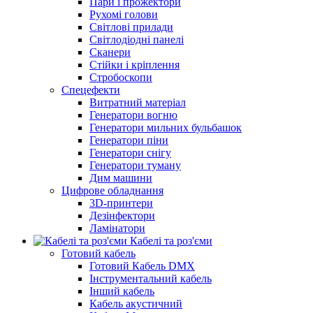
Пари і прожектори
Рухомі голови
Світлові прилади
Світлодіодні панелі
Сканери
Стійки і кріплення
Стробоскопи
Спецефекти
Витратний матеріал
Генератори вогню
Генератори мильних бульбашок
Генератори піни
Генератори снігу
Генератори туману
Дим машини
Цифрове обладнання
3D-принтери
Дезінфектори
Ламінатори
Кабелі та роз'єми
Готовий кабель
Готовий Кабель DMX
Інструментальний кабель
Інший кабель
Кабель акустичний