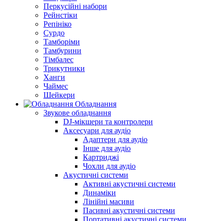
Перкусійні набори
Рейнстіки
Репініко
Сурдо
Тамборіми
Тамбурини
Тімбалес
Трикутники
Ханги
Чаймес
Шейкери
Обладнання
Звукове обладнання
DJ-мікшери та контролери
Аксесуари для аудіо
Адаптери для аудіо
Інше для аудіо
Картриджі
Чохли для аудіо
Акустичні системи
Активні акустичні системи
Динаміки
Лінійні масиви
Пасивні акустичні системи
Портативні акустичні системи