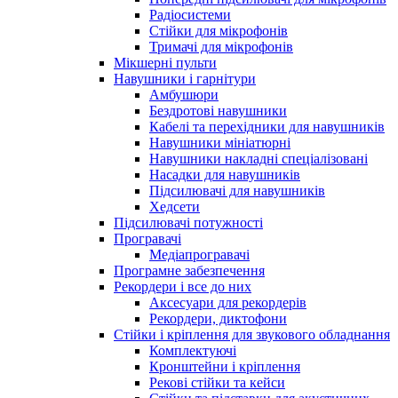
Радіосистеми
Стійки для мікрофонів
Тримачі для мікрофонів
Мікшерні пульти
Навушники і гарнітури
Амбушюри
Бездротові навушники
Кабелі та перехідники для навушників
Навушники мініатюрні
Навушники накладні спеціалізовані
Насадки для навушників
Підсилювачі для навушників
Хедсети
Підсилювачі потужності
Програвачі
Медіапрогравачі
Програмне забезпечення
Рекордери і все до них
Аксесуари для рекордерів
Рекордери, диктофони
Стійки і кріплення для звукового обладнання
Комплектуючі
Кронштейни і кріплення
Рекові стійки та кейси