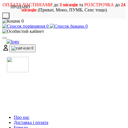
ОПЛАТА ЧАСТИНАМИ
до
3 місяців
та
РОЗСТРОЧКА
до
24
ПРОДАНО
місяців
(Приват, Моно, ПУМБ, Сенс тощо)
X
0
0
0
0
МАГАЗИН
МУЗИЧНИХ ІНСТРУМЕНТІВ
ТА РОК АТРИБУТИКИ
Про нас
Доставка і оплата
Бренди