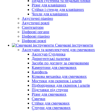
Педалі сустейна та педальні блоки
Різне для клавішних
Стійки і стенди для клавішних
Чохли для клавішних
Акустичні піаніно
Акустичні роялі
Синтезатори
Цифрові органи
Цифрові піаніно
Цифрові роялі
Смичкові інструменти
Аксесуари та комплектуючі для смичкових
Аксесуар Сурдинка
Диригентські палички
Засоби по догляду за смичковими
Камертони для смичкових
Каніфоль
Кілкова механіка для смичкових
Мостики для скрипок і альтів
Підборiдники для скрипок і альтів
Підставки під струни
Різне для смичкових
Смички
Стійки для смичкових
Струни для смичкових