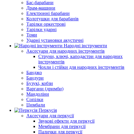
Бас-барабани
Драм-машини
Електронні барабани
Колотушки для барабанів
Тарілки оркестрові
Тарілки ударні
Томи
Ударні установки акустичні
Народні інструменти
Аксесуари для народних інструментів
Струни, ключі, каподастри для народних
інструментів
Чохли і стійки для народних інструментів
Банджо
Бандури
Бузукі, кобзи
Варгани (дримби)
Мандоліни
Сопілки
Цимбали
Перкусія
Аксесуари для перкусії
Звукові ефекти для перкусії
Мембрани для перкусії
Палички для перкусії