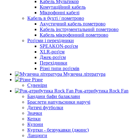
Кабель Мультикор
Комутаційний кабель
Мікрофонні кабелі
Кабель в бухті / пометрово
Акустичний кабель пометрово
Кабель інструментальний пометрово
Кабель мікрофонний пометрово
Роз'єми і перехідники
SPEAKON-роз'єм
XLR-роз'єм
Джек-роз'єм
Перехідники
Різні типи роз'ємів
Музична література
Різне
Сувеніри
Рок-атрибутика Rock Fan
Бандани бафи балаклави
Браслети напульсники наручі
Дитячі футболки
Значки
Кепки
Кулони
Куртки - безрукавки (джинс)
Ланцюги