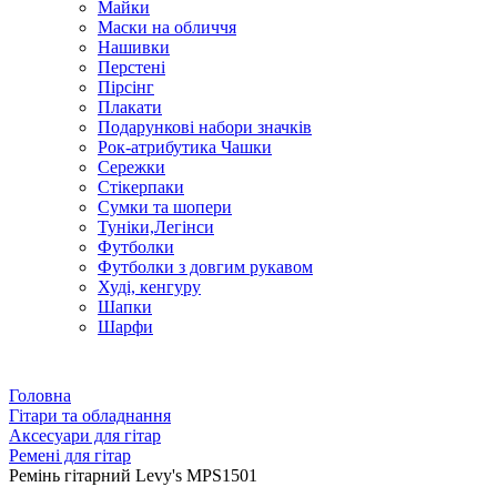
Майки
Маски на обличчя
Нашивки
Перстені
Пірсінг
Плакати
Подарункові набори значків
Рок-атрибутика Чашки
Сережки
Стікерпаки
Сумки та шопери
Туніки,Легінси
Футболки
Футболки з довгим рукавом
Худі, кенгуру
Шапки
Шарфи
Головна
Гітари та обладнання
Аксесуари для гітар
Ремені для гітар
Ремінь гітарний Levy's MPS1501