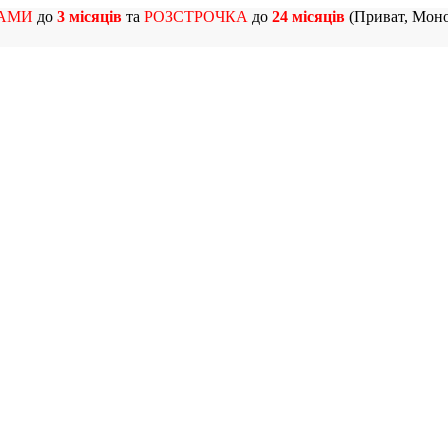
АМИ
до
3 місяців
та
РОЗСТРОЧКА
до
24 місяців
(Приват, Моно