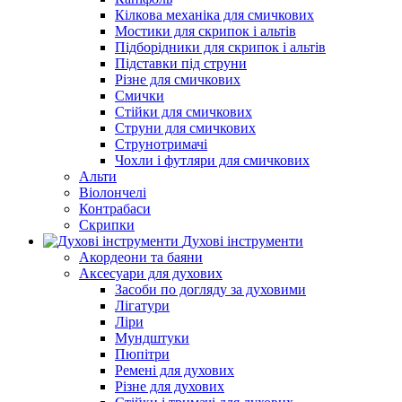
Кілкова механіка для смичкових
Мостики для скрипок і альтів
Підборiдники для скрипок і альтів
Підставки під струни
Різне для смичкових
Смички
Стійки для смичкових
Струни для смичкових
Струнотримачі
Чохли і футляри для смичкових
Альти
Віолончелі
Контрабаси
Скрипки
Духові інструменти
Акордеони та баяни
Аксесуари для духових
Засоби по догляду за духовими
Лігатури
Ліри
Мундштуки
Пюпітри
Ремені для духових
Різне для духових