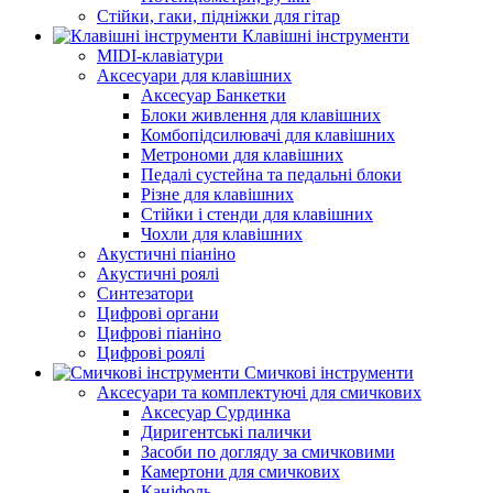
Стійки, гаки, підніжки для гітар
Клавішні інструменти
MIDI-клавіатури
Аксесуари для клавішних
Аксесуар Банкетки
Блоки живлення для клавішних
Комбопідсилювачі для клавішних
Метрономи для клавішних
Педалі сустейна та педальні блоки
Різне для клавішних
Стійки і стенди для клавішних
Чохли для клавішних
Акустичні піаніно
Акустичні роялі
Синтезатори
Цифрові органи
Цифрові піаніно
Цифрові роялі
Смичкові інструменти
Аксесуари та комплектуючі для смичкових
Аксесуар Сурдинка
Диригентські палички
Засоби по догляду за смичковими
Камертони для смичкових
Каніфоль