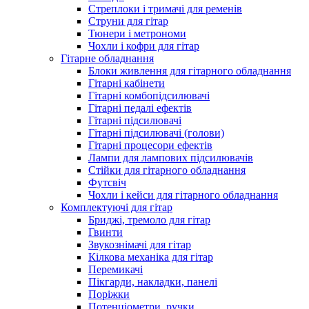
Стреплоки і тримачі для ременів
Струни для гітар
Тюнери і метрономи
Чохли і кофри для гітар
Гітарне обладнання
Блоки живлення для гітарного обладнання
Гітарні кабінети
Гітарні комбопідсилювачі
Гітарні педалі ефектів
Гітарні підсилювачі
Гітарні підсилювачі (голови)
Гітарні процесори ефектів
Лампи для лампових підсилювачів
Стійки для гітарного обладнання
Футсвіч
Чохли і кейси для гітарного обладнання
Комплектуючі для гітар
Бриджі, тремоло для гітар
Гвинти
Звукознімачі для гітар
Кілкова механіка для гітар
Перемикачі
Пікгарди, накладки, панелі
Поріжки
Потенціометри, ручки