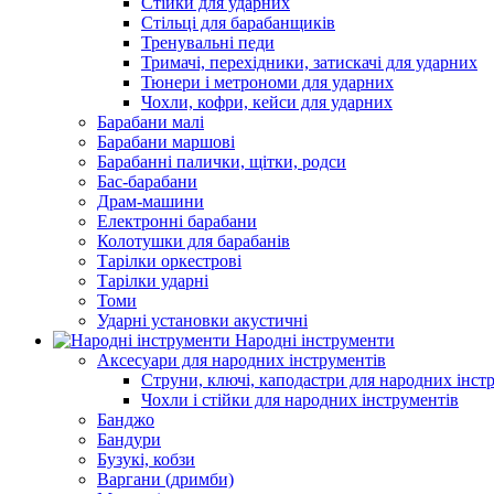
Стійки для ударних
Стільці для барабанщиків
Тренувальні педи
Тримачі, перехідники, затискачі для ударних
Тюнери і метрономи для ударних
Чохли, кофри, кейси для ударних
Барабани малі
Барабани маршові
Барабанні палички, щітки, родси
Бас-барабани
Драм-машини
Електронні барабани
Колотушки для барабанів
Тарілки оркестрові
Тарілки ударні
Томи
Ударні установки акустичні
Народні інструменти
Аксесуари для народних інструментів
Струни, ключі, каподастри для народних інст
Чохли і стійки для народних інструментів
Банджо
Бандури
Бузукі, кобзи
Варгани (дримби)