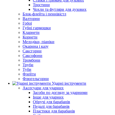
Стійки і тримачі для духових
Тростини
Чохли та футляри для духових
Блок-флейта і пеннівістл
Валторни
Гобої
Губні гармошки
Кларнети
Корнети
Мелодіки, піаніки
Окарина і казу
Саксгорни
Саксофони
Тромбони
Труби
Туби
Флейти
Флюгельгорни
Ударні інструменти
Аксесуари для ударних
Засоби по догляду за ударними
Інше для ударних
Обручі для барабанів
Педалі для барабанів
Пластики для барабанів