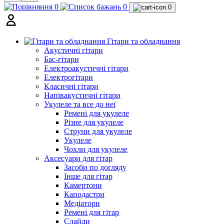
0
0
0
Гітари та обладнання
Акустичні гітари
Бас-гітари
Електроакустичні гітари
Електрогітари
Класичні гітари
Напівакустичні гітари
Укулеле та все до неї
Ремені для укулеле
Різне для укулеле
Струни для укулеле
Укулеле
Чохли для укулеле
Аксесуари для гітар
Засоби по догляду
Інше для гітар
Камертони
Каподастри
Медіатори
Ремені для гітар
Слайди