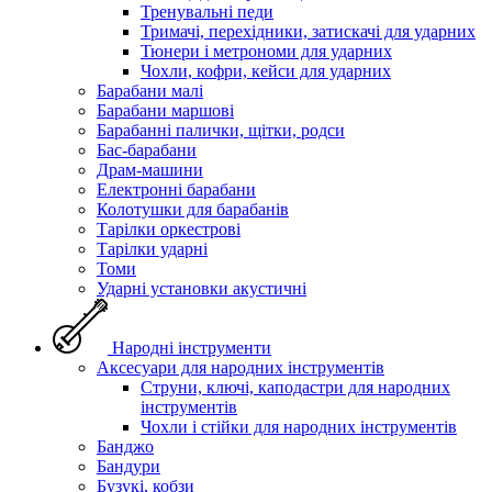
Тренувальні педи
Тримачі, перехідники, затискачі для ударних
Тюнери і метрономи для ударних
Чохли, кофри, кейси для ударних
Барабани малі
Барабани маршові
Барабанні палички, щітки, родси
Бас-барабани
Драм-машини
Електронні барабани
Колотушки для барабанів
Тарілки оркестрові
Тарілки ударні
Томи
Ударні установки акустичні
Народні інструменти
Аксесуари для народних інструментів
Струни, ключі, каподастри для народних
інструментів
Чохли і стійки для народних інструментів
Банджо
Бандури
Бузукі, кобзи