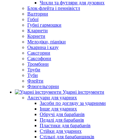
Чохли та футляри для духових
Блок-флейта і пеннівістл
Валторни
Гобої
Губні гармошки
Кларнети
Корнети
Мелодіки, піаніки
Окарина і казу
Саксгорни
Саксофони
Тромбони
Труби
Туби
Флейти
Флюгельгорни
Ударні інструменти
Аксесуари для ударних
Засоби по догляду за ударними
Інше для ударних
Обручі для барабанів
Педалі для барабанів
Пластики для барабанів
Стійки для ударних
Стільці для барабанщиків