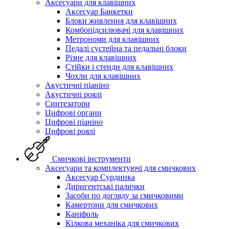
Аксесуари для клавішних
Аксесуар Банкетки
Блоки живлення для клавішних
Комбопідсилювачі для клавішних
Метрономи для клавішних
Педалі сустейна та педальні блоки
Різне для клавішних
Стійки і стенди для клавішних
Чохли для клавішних
Акустичні піаніно
Акустичні роялі
Синтезатори
Цифрові органи
Цифрові піаніно
Цифрові роялі
Смичкові інструменти
Аксесуари та комплектуючі для смичкових
Аксесуар Сурдинка
Диригентські палички
Засоби по догляду за смичковими
Камертони для смичкових
Каніфоль
Кілкова механіка для смичкових