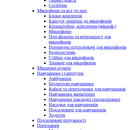
Директ-бокси
Сплітери
Мікрофони та все до них
Блоки живлення
Капсулі, решітки до мікрофонів
Кронштейни, кріплення (мікроф.)
Мікрофони
Поп-фільтри та вітрозахист для
мікрофонів
Попередні підсилювачі для мікрофонів
Радіосистеми
Стійки для мікрофонів
Тримачі для мікрофонів
Мікшерні пульти
Навушники і гарнітури
Амбушюри
Бездротові навушники
Кабелі та перехідники для навушників
Навушники мініатюрні
Навушники накладні спеціалізовані
Насадки для навушників
Підсилювачі для навушників
Хедсети
Підсилювачі потужності
Програвачі