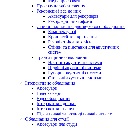
Медіапрогравачі
Програмне забезпечення
Рекордери і все до них
Аксесуари для рекордерів
Рекордери, диктофони
Стійки і кріплення для звукового обладнання
Комплектуючі
Кронштейни і кріплення
Рекові стійки та кейси
Стійки та підставки для акустичних
систем
Трансляційне обладнання
Настінні акустичні системи
Підвісні акустичні системи
Рупорні акустичні системи
Стельові акустичні системи
Інтерактивне обладнання
Аксесуари
Відеокамери
Відеообладнання
Інтерактивні дошки
Інтерактивні панелі
Підсилювачі та розподілювачі сигналу
Обладнання для студії
Аксесуари для студії