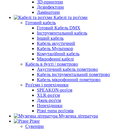
3D-принтери
Дезінфектори
Ламінатори
Кабелі та роз'єми
Готовий кабель
Готовий Кабель DMX
Інструментальний кабель
Інший кабель
Кабель акустичний
Кабель Мультикор
Комутаційний кабель
Мікрофонні кабелі
Кабель в бухті / пометрово
Акустичний кабель пометрово
Кабель інструментальний пометрово
Кабель мікрофонний пометрово
Роз'єми і перехідники
SPEAKON-роз'єм
XLR-роз'єм
Джек-роз'єм
Перехідники
Різні типи роз'ємів
Музична література
Різне
Сувеніри