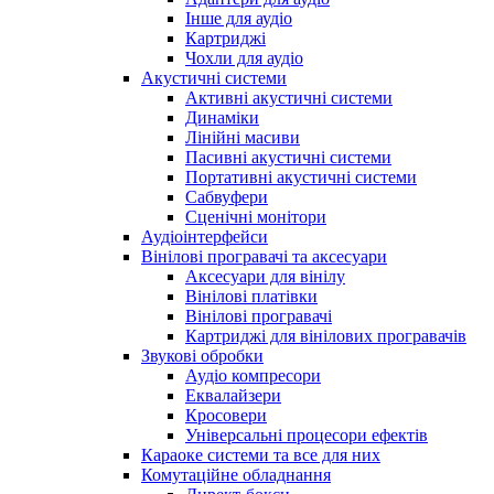
Інше для аудіо
Картриджі
Чохли для аудіо
Акустичні системи
Активні акустичні системи
Динаміки
Лінійні масиви
Пасивні акустичні системи
Портативні акустичні системи
Сабвуфери
Сценічні монітори
Аудіоінтерфейси
Вінілові програвачі та аксесуари
Аксесуари для вінілу
Вінілові платівки
Вінілові програвачі
Картриджі для вінілових програвачів
Звукові обробки
Аудіо компресори
Еквалайзери
Кросовери
Універсальні процесори ефектів
Караоке системи та все для них
Комутаційне обладнання