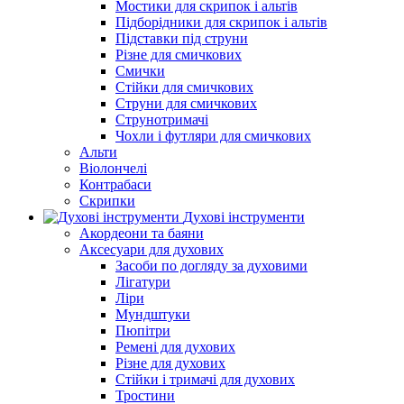
Мостики для скрипок і альтів
Підборiдники для скрипок і альтів
Підставки під струни
Різне для смичкових
Смички
Стійки для смичкових
Струни для смичкових
Струнотримачі
Чохли і футляри для смичкових
Альти
Віолончелі
Контрабаси
Скрипки
Духові інструменти
Акордеони та баяни
Аксесуари для духових
Засоби по догляду за духовими
Лігатури
Ліри
Мундштуки
Пюпітри
Ремені для духових
Різне для духових
Стійки і тримачі для духових
Тростини