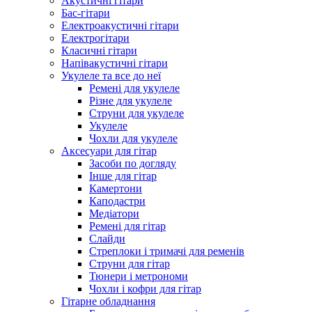
Акустичні гітари
Бас-гітари
Електроакустичні гітари
Електрогітари
Класичні гітари
Напівакустичні гітари
Укулеле та все до неї
Ремені для укулеле
Різне для укулеле
Струни для укулеле
Укулеле
Чохли для укулеле
Аксесуари для гітар
Засоби по догляду
Інше для гітар
Камертони
Каподастри
Медіатори
Ремені для гітар
Слайди
Стреплоки і тримачі для ременів
Струни для гітар
Тюнери і метрономи
Чохли і кофри для гітар
Гітарне обладнання