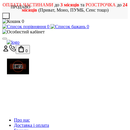
ОПЛАТА ЧАСТИНАМИ
до
3 місяців
та
РОЗСТРОЧКА
до
24
ПРОДАНО
місяців
(Приват, Моно, ПУМБ, Сенс тощо)
X
0
0
0
0
МАГАЗИН
МУЗИЧНИХ ІНСТРУМЕНТІВ
ТА РОК АТРИБУТИКИ
Про нас
Доставка і оплата