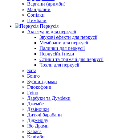
Варгани (дримби)
Мандоліни
Сопілки
Цимбали
Перкусія
Аксесуари для перкусії
Звукові ефекти для перкусії
Мембрани для перкусії
Палички для перкусії
Перкусійні педи
Стійки та тримачі для перкусії
Чохли для перкусії
Бата
Бонго
Бубни і драми
Глюкофони
Гуіро
Дарбуки та Думбеки
Джембе
Дзвіночки
Дитячі барабани
Діджеріду
Ібо Драми
Кабаса
Калімби