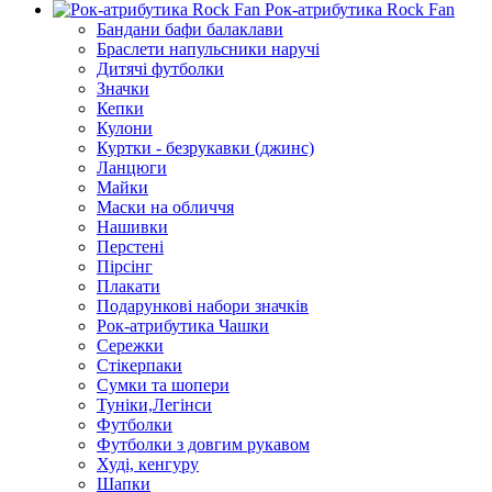
Рок-атрибутика Rock Fan
Бандани бафи балаклави
Браслети напульсники наручі
Дитячі футболки
Значки
Кепки
Кулони
Куртки - безрукавки (джинс)
Ланцюги
Майки
Маски на обличчя
Нашивки
Перстені
Пірсінг
Плакати
Подарункові набори значків
Рок-атрибутика Чашки
Сережки
Стікерпаки
Сумки та шопери
Туніки,Легінси
Футболки
Футболки з довгим рукавом
Худі, кенгуру
Шапки