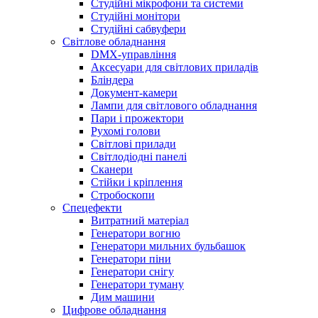
Студійні мікрофони та системи
Студійні монітори
Студійні сабвуфери
Світлове обладнання
DMX-управління
Аксесуари для світлових приладів
Бліндера
Документ-камери
Лампи для світлового обладнання
Пари і прожектори
Рухомі голови
Світлові прилади
Світлодіодні панелі
Сканери
Стійки і кріплення
Стробоскопи
Спецефекти
Витратний матеріал
Генератори вогню
Генератори мильних бульбашок
Генератори піни
Генератори снігу
Генератори туману
Дим машини
Цифрове обладнання