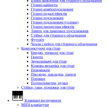
Блоки живлення для гітарного обладнання
Гітарні кабінети
Гітарні комбопідсилювачі
Гітарні педалі ефектів
Гітарні підсилювачі
Гітарні підсилювачі (голови)
Гітарні процесори ефектів
Лампи для лампових підсилювачів
Стійки для гітарного обладнання
Футсвіч
Чохли і кейси для гітарного обладнання
Комплектуючі для гітар
Бриджі, тремоло для гітар
Гвинти
Звукознімачі для гітар
Кілкова механіка для гітар
Перемикачі
Пікгарди, накладки, панелі
Поріжки
Потенціометри, ручки
Стійки, гаки, підніжки для гітар
Клавішні інструменти
MIDI-клавіатури