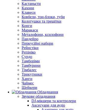
Кастаньєти
Кахони
Клавеси
Ковбели, тон-блоки, туби
Колотушки та трещітки
Конги
Маракаси
Металофони, ксилофони
Пандейро
Перкусійні набори
Рейнстіки
Репініко
Сурдо
Тамборіми
Тамбурини
Тімбалес
Трикутники
Ханги
Чаймес
Шейкери
Обладнання
Звукове обладнання
DJ-мікшери та контролери
Аксесуари для аудіо
Адаптери для аудіо