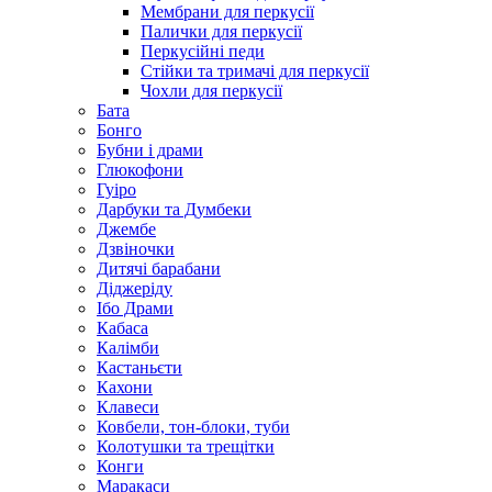
Мембрани для перкусії
Палички для перкусії
Перкусійні педи
Стійки та тримачі для перкусії
Чохли для перкусії
Бата
Бонго
Бубни і драми
Глюкофони
Гуіро
Дарбуки та Думбеки
Джембе
Дзвіночки
Дитячі барабани
Діджеріду
Ібо Драми
Кабаса
Калімби
Кастаньєти
Кахони
Клавеси
Ковбели, тон-блоки, туби
Колотушки та трещітки
Конги
Маракаси