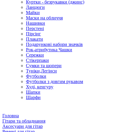
Куртки - безрукавки (джинс)
Ланцюги
Майки
Маски на обличчя
Нашивки
Перстені
Пірсінг
Плакати
Подарункові набори значків
Рок-атрибутика Чашки
Сережки
Стікерпаки
Сумки та шопери
Туніки,Легінси
Футболки
Футболки з довгим рукавом
Худі, кенгуру
Шапки
Шарфи
Головна
Гітари та обладнання
Аксесуари для гітар
Ремені для гітар