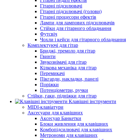
Гітарні педалі ефектів
Гітарні підсилювачі
Гітарні підсилювачі (голови)
Гітарні процесори ефектів
Лампи для лампових підсилювачів
Стійки для гітарного обладнання
Футсвіч
Чохли і кейси для гітарного обладнання
Комплектуючі для гітар
Бриджі, тремоло для гітар
Гвинти
Звукознімачі для гітар
Кілкова механіка для гітар
Перемикачі
Пікгарди, накладки, панелі
Поріжки
Потенціометри, ручки
Стійки, гаки, підніжки для гітар
Клавішні інструменти
MIDI-клавіатури
Аксесуари для клавішних
Аксесуар Банкетки
Блоки живлення для клавішних
Комбопідсилювачі для клавішних
Метрономи для клавішних