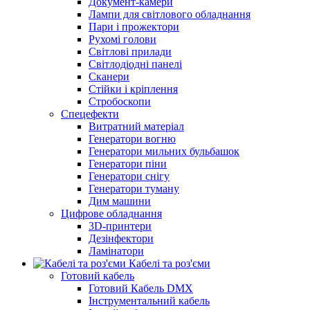
Документ-камери
Лампи для світлового обладнання
Пари і прожектори
Рухомі голови
Світлові прилади
Світлодіодні панелі
Сканери
Стійки і кріплення
Стробоскопи
Спецефекти
Витратний матеріал
Генератори вогню
Генератори мильних бульбашок
Генератори піни
Генератори снігу
Генератори туману
Дим машини
Цифрове обладнання
3D-принтери
Дезінфектори
Ламінатори
Кабелі та роз'єми
Готовий кабель
Готовий Кабель DMX
Інструментальний кабель