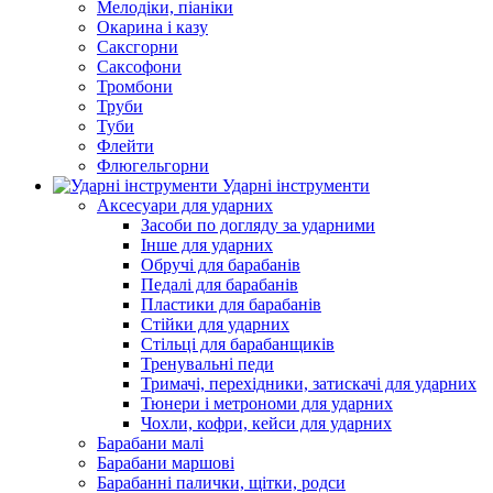
Мелодіки, піаніки
Окарина і казу
Саксгорни
Саксофони
Тромбони
Труби
Туби
Флейти
Флюгельгорни
Ударні інструменти
Аксесуари для ударних
Засоби по догляду за ударними
Інше для ударних
Обручі для барабанів
Педалі для барабанів
Пластики для барабанів
Стійки для ударних
Стільці для барабанщиків
Тренувальні педи
Тримачі, перехідники, затискачі для ударних
Тюнери і метрономи для ударних
Чохли, кофри, кейси для ударних
Барабани малі
Барабани маршові
Барабанні палички, щітки, родси