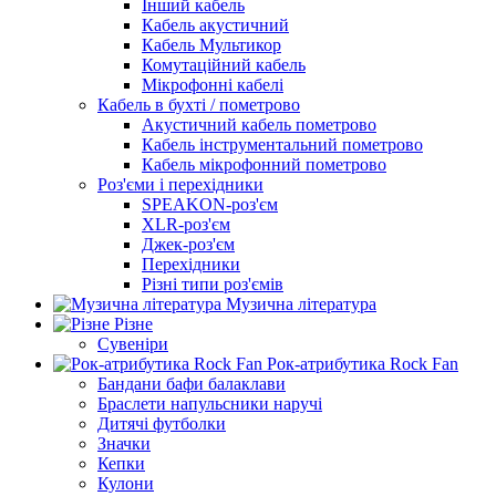
Інший кабель
Кабель акустичний
Кабель Мультикор
Комутаційний кабель
Мікрофонні кабелі
Кабель в бухті / пометрово
Акустичний кабель пометрово
Кабель інструментальний пометрово
Кабель мікрофонний пометрово
Роз'єми і перехідники
SPEAKON-роз'єм
XLR-роз'єм
Джек-роз'єм
Перехідники
Різні типи роз'ємів
Музична література
Різне
Сувеніри
Рок-атрибутика Rock Fan
Бандани бафи балаклави
Браслети напульсники наручі
Дитячі футболки
Значки
Кепки
Кулони