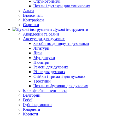
Струнотримачі
Чохли і футляри для смичкових
Альти
Віолончелі
Контрабаси
Скрипки
Духові інструменти
Акордеони та баяни
Аксесуари для духових
Засоби по догляду за духовими
Лігатури
Ліри
Мундштуки
Пюпітри
Ремені для духових
Різне для духових
Стійки і тримачі для духових
Тростини
Чохли та футляри для духових
Блок-флейта і пеннівістл
Валторни
Гобої
Губні гармошки
Кларнети
Корнети