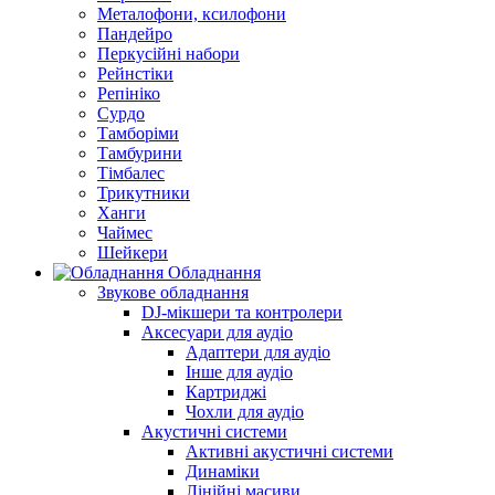
Металофони, ксилофони
Пандейро
Перкусійні набори
Рейнстіки
Репініко
Сурдо
Тамборіми
Тамбурини
Тімбалес
Трикутники
Ханги
Чаймес
Шейкери
Обладнання
Звукове обладнання
DJ-мікшери та контролери
Аксесуари для аудіо
Адаптери для аудіо
Інше для аудіо
Картриджі
Чохли для аудіо
Акустичні системи
Активні акустичні системи
Динаміки
Лінійні масиви