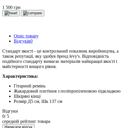
1 500 грн
Опис товару
Відгуків
0
Стандарт якості - це контрольний показник виробництва, а
також репутації, яку здобув бренд levy's. Відповідність
подібного стандарту вимагає матеріалів найкращої якості і
майстерності вищого рівня.
Характеристика:
Гітарний ремінь
Жакардовий плетіння з поліпропіленовою підкладкою
Шкіряні кінці
Розмір Д5 см, Шк 137 см
Відгуки
0
/ 5
середній рейтинг товара
Написати відгук