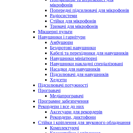
мікрофонів
Попередні підсилювачі для мікрофонів
Радіосистеми
Стійки для мікрофонів
Тримачі для мікрофонів
Мікшерні пульти
Навушники і гарнітури
Амбушюри
Бездротові навушники
Кабелі та перехідники для навушників
Навушники мініатюрні
Навушники накладні спеціалізовані
Насадки для навушників
Підсилювачі для навушників
Хедсети
Підсилювачі потужності
Програвачі
Медіапрогравачі
Програмне забезпечення
Рекордери і все до них
Аксесуари для рекордерів
Рекордери, диктофони
Стійки і кріплення для звукового обладнання
Комплектуючі