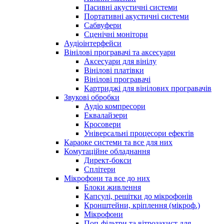
Пасивні акустичні системи
Портативні акустичні системи
Сабвуфери
Сценічні монітори
Аудіоінтерфейси
Вінілові програвачі та аксесуари
Аксесуари для вінілу
Вінілові платівки
Вінілові програвачі
Картриджі для вінілових програвачів
Звукові обробки
Аудіо компресори
Еквалайзери
Кросовери
Універсальні процесори ефектів
Караоке системи та все для них
Комутаційне обладнання
Директ-бокси
Сплітери
Мікрофони та все до них
Блоки живлення
Капсулі, решітки до мікрофонів
Кронштейни, кріплення (мікроф.)
Мікрофони
Поп-фільтри та вітрозахист для