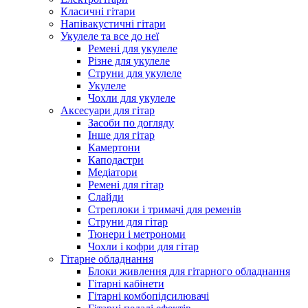
Класичні гітари
Напівакустичні гітари
Укулеле та все до неї
Ремені для укулеле
Різне для укулеле
Струни для укулеле
Укулеле
Чохли для укулеле
Аксесуари для гітар
Засоби по догляду
Інше для гітар
Камертони
Каподастри
Медіатори
Ремені для гітар
Слайди
Стреплоки і тримачі для ременів
Струни для гітар
Тюнери і метрономи
Чохли і кофри для гітар
Гітарне обладнання
Блоки живлення для гітарного обладнання
Гітарні кабінети
Гітарні комбопідсилювачі