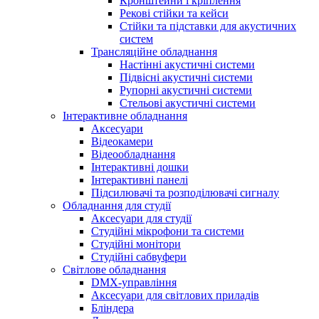
Кронштейни і кріплення
Рекові стійки та кейси
Стійки та підставки для акустичних
систем
Трансляційне обладнання
Настінні акустичні системи
Підвісні акустичні системи
Рупорні акустичні системи
Стельові акустичні системи
Інтерактивне обладнання
Аксесуари
Відеокамери
Відеообладнання
Інтерактивні дошки
Інтерактивні панелі
Підсилювачі та розподілювачі сигналу
Обладнання для студії
Аксесуари для студії
Студійні мікрофони та системи
Студійні монітори
Студійні сабвуфери
Світлове обладнання
DMX-управління
Аксесуари для світлових приладів
Бліндера