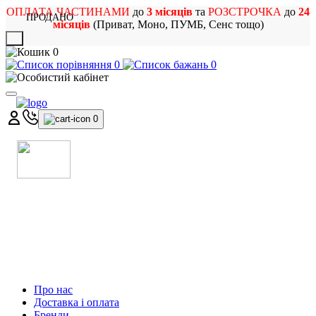
ОПЛАТА ЧАСТИНАМИ
до
3 місяців
та
РОЗСТРОЧКА
до
24
ПРОДАНО
місяців
(Приват, Моно, ПУМБ, Сенс тощо)
X
0
0
0
0
МАГАЗИН
МУЗИЧНИХ ІНСТРУМЕНТІВ
ТА РОК АТРИБУТИКИ
Про нас
Доставка і оплата
Бренди