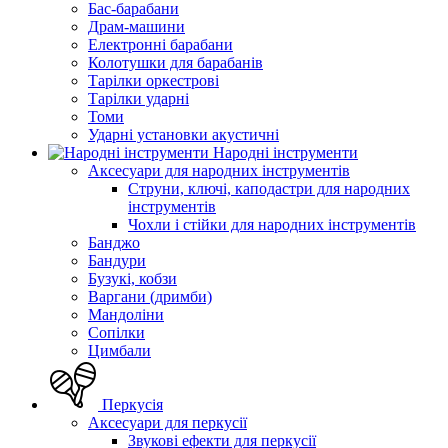
Бас-барабани
Драм-машини
Електронні барабани
Колотушки для барабанів
Тарілки оркестрові
Тарілки ударні
Томи
Ударні установки акустичні
Народні інструменти
Аксесуари для народних інструментів
Струни, ключі, каподастри для народних
інструментів
Чохли і стійки для народних інструментів
Банджо
Бандури
Бузукі, кобзи
Варгани (дримби)
Мандоліни
Сопілки
Цимбали
Перкусія
Аксесуари для перкусії
Звукові ефекти для перкусії