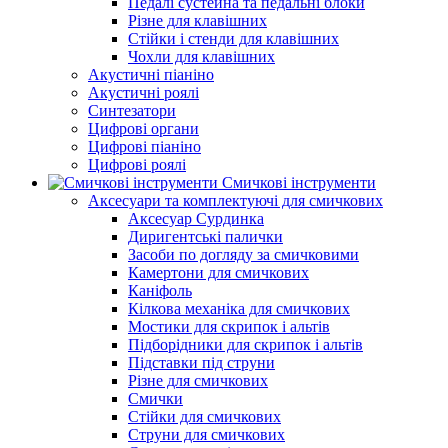
Педалі сустейна та педальні блоки
Різне для клавішних
Стійки і стенди для клавішних
Чохли для клавішних
Акустичні піаніно
Акустичні роялі
Синтезатори
Цифрові органи
Цифрові піаніно
Цифрові роялі
Смичкові інструменти
Аксесуари та комплектуючі для смичкових
Аксесуар Сурдинка
Диригентські палички
Засоби по догляду за смичковими
Камертони для смичкових
Каніфоль
Кілкова механіка для смичкових
Мостики для скрипок і альтів
Підборiдники для скрипок і альтів
Підставки під струни
Різне для смичкових
Смички
Стійки для смичкових
Струни для смичкових