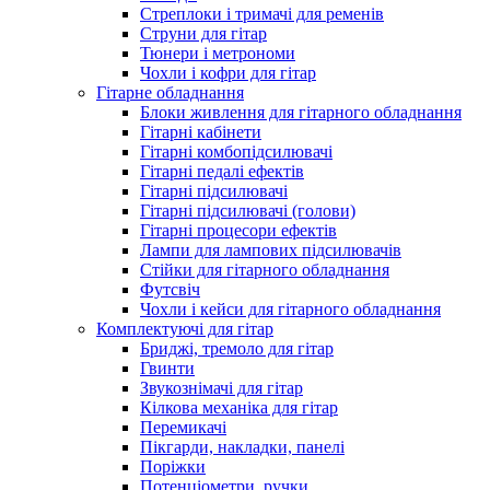
Стреплоки і тримачі для ременів
Струни для гітар
Тюнери і метрономи
Чохли і кофри для гітар
Гітарне обладнання
Блоки живлення для гітарного обладнання
Гітарні кабінети
Гітарні комбопідсилювачі
Гітарні педалі ефектів
Гітарні підсилювачі
Гітарні підсилювачі (голови)
Гітарні процесори ефектів
Лампи для лампових підсилювачів
Стійки для гітарного обладнання
Футсвіч
Чохли і кейси для гітарного обладнання
Комплектуючі для гітар
Бриджі, тремоло для гітар
Гвинти
Звукознімачі для гітар
Кілкова механіка для гітар
Перемикачі
Пікгарди, накладки, панелі
Поріжки
Потенціометри, ручки