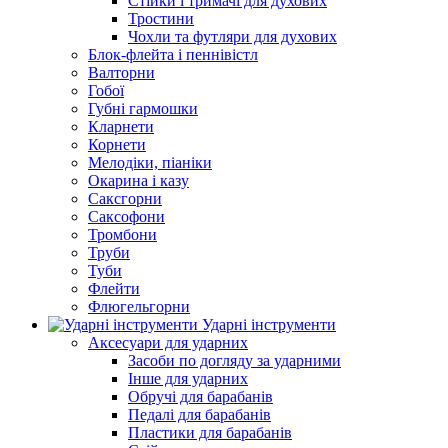
Стійки і тримачі для духових
Тростини
Чохли та футляри для духових
Блок-флейта і пеннівістл
Валторни
Гобої
Губні гармошки
Кларнети
Корнети
Мелодіки, піаніки
Окарина і казу
Саксгорни
Саксофони
Тромбони
Труби
Туби
Флейти
Флюгельгорни
Ударні інструменти
Аксесуари для ударних
Засоби по догляду за ударними
Інше для ударних
Обручі для барабанів
Педалі для барабанів
Пластики для барабанів