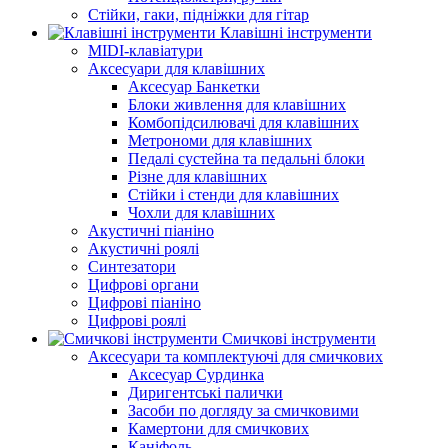
Стійки, гаки, підніжки для гітар
Клавішні інструменти
MIDI-клавіатури
Аксесуари для клавішних
Аксесуар Банкетки
Блоки живлення для клавішних
Комбопідсилювачі для клавішних
Метрономи для клавішних
Педалі сустейна та педальні блоки
Різне для клавішних
Стійки і стенди для клавішних
Чохли для клавішних
Акустичні піаніно
Акустичні роялі
Синтезатори
Цифрові органи
Цифрові піаніно
Цифрові роялі
Смичкові інструменти
Аксесуари та комплектуючі для смичкових
Аксесуар Сурдинка
Диригентські палички
Засоби по догляду за смичковими
Камертони для смичкових
Каніфоль