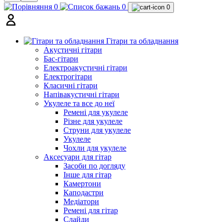
0
0
0
Гітари та обладнання
Акустичні гітари
Бас-гітари
Електроакустичні гітари
Електрогітари
Класичні гітари
Напівакустичні гітари
Укулеле та все до неї
Ремені для укулеле
Різне для укулеле
Струни для укулеле
Укулеле
Чохли для укулеле
Аксесуари для гітар
Засоби по догляду
Інше для гітар
Камертони
Каподастри
Медіатори
Ремені для гітар
Слайди