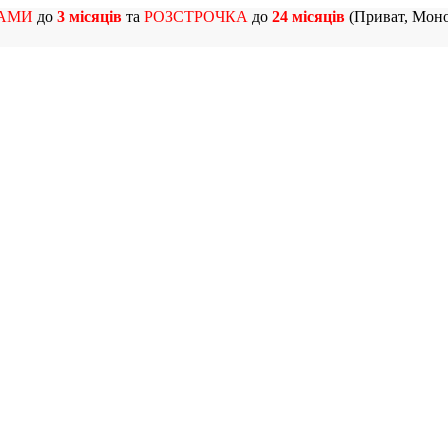
АМИ
до
3 місяців
та
РОЗСТРОЧКА
до
24 місяців
(Приват, Моно