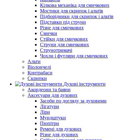
Кілкова механіка для смичкових
Мостики для скрипок і альтів
Підборiдники для скрипок і альтів
Підставки під струни
Різне для смичкових
Смички
Стійки для смичкових
Струни для смичкових
Струнотримачі
Чохли і футляри для смичкових
Альти
Віолончелі
Контрабаси
Скрипки
Духові інструменти
Акордеони та баяни
Аксесуари для духових
Засоби по догляду за духовими
Лігатури
Ліри
Мундштуки
Пюпітри
Ремені для духових
Різне для духових