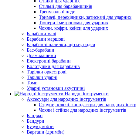
Стійки для ударних
Стільці для барабанщиків
Тренувальні педи
Тримачі, перехідники, затискачі для ударних
Тюнери і метрономи для ударних
Чохли, кофри, кейси для ударних
Барабани малі
Барабани маршові
Барабанні палички, щітки, родси
Бас-барабани
Драм-машини
Електронні барабани
Колотушки для барабанів
Тарілки оркестрові
Тарілки ударні
Томи
Ударні установки акустичні
Народні інструменти
Аксесуари для народних інструментів
Струни, ключі, каподастри для народних інст
Чохли і стійки для народних інструментів
Банджо
Бандури
Бузукі, кобзи
Варгани (дримби)