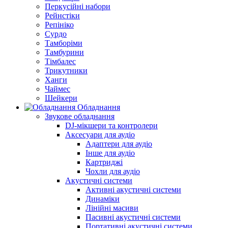
Перкусійні набори
Рейнстіки
Репініко
Сурдо
Тамборіми
Тамбурини
Тімбалес
Трикутники
Ханги
Чаймес
Шейкери
Обладнання
Звукове обладнання
DJ-мікшери та контролери
Аксесуари для аудіо
Адаптери для аудіо
Інше для аудіо
Картриджі
Чохли для аудіо
Акустичні системи
Активні акустичні системи
Динаміки
Лінійні масиви
Пасивні акустичні системи
Портативні акустичні системи