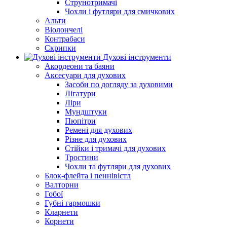
Струнотримачі
Чохли і футляри для смичкових
Альти
Віолончелі
Контрабаси
Скрипки
Духові інструменти
Акордеони та баяни
Аксесуари для духових
Засоби по догляду за духовими
Лігатури
Ліри
Мундштуки
Пюпітри
Ремені для духових
Різне для духових
Стійки і тримачі для духових
Тростини
Чохли та футляри для духових
Блок-флейта і пеннівістл
Валторни
Гобої
Губні гармошки
Кларнети
Корнети