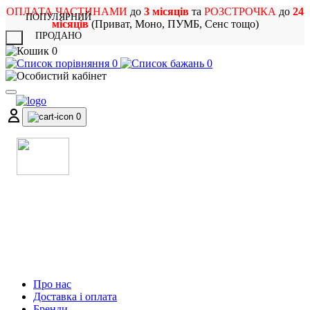
ОПЛАТА ЧАСТИНАМИ
до
3 місяців
та
РОЗСТРОЧКА
до
24
ПОПУЛЯРНИЙ
місяців
(Приват, Моно, ПУМБ, Сенс тощо)
ПРОДАНО
X
0
0
0
0
МАГАЗИН
МУЗИЧНИХ ІНСТРУМЕНТІВ
ТА РОК АТРИБУТИКИ
Про нас
Доставка і оплата
Бренди