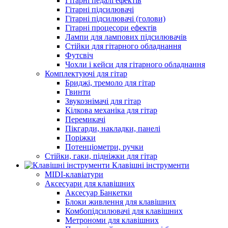
Гітарні педалі ефектів
Гітарні підсилювачі
Гітарні підсилювачі (голови)
Гітарні процесори ефектів
Лампи для лампових підсилювачів
Стійки для гітарного обладнання
Футсвіч
Чохли і кейси для гітарного обладнання
Комплектуючі для гітар
Бриджі, тремоло для гітар
Гвинти
Звукознімачі для гітар
Кілкова механіка для гітар
Перемикачі
Пікгарди, накладки, панелі
Поріжки
Потенціометри, ручки
Стійки, гаки, підніжки для гітар
Клавішні інструменти
MIDI-клавіатури
Аксесуари для клавішних
Аксесуар Банкетки
Блоки живлення для клавішних
Комбопідсилювачі для клавішних
Метрономи для клавішних