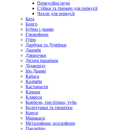
Перкусійні педи
Стійки та тримачі для перкусії
Чохли для перкусії
Бата
Бонго
Бубни і драми
Глюкофони
Гуіро
Дарбуки та Думбеки
Джембе
Дзвіночки
Дитячі барабани
Діджеріду
Ібо Драми
Кабаса
Калімби
Кастаньєти
Кахони
Клавеси
Ковбели, тон-блоки, туби
Колотушки та трещітки
Конги
Маракаси
Металофони, ксилофони
Пандейро