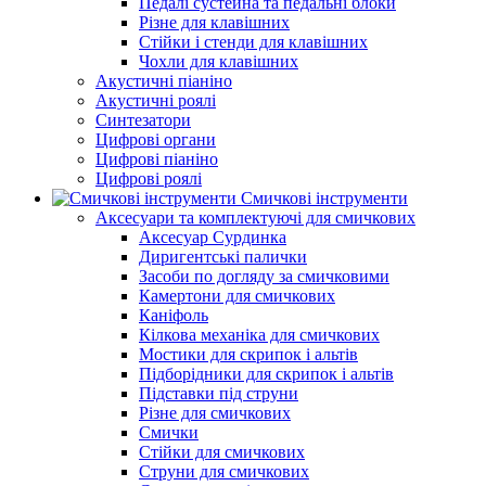
Педалі сустейна та педальні блоки
Різне для клавішних
Стійки і стенди для клавішних
Чохли для клавішних
Акустичні піаніно
Акустичні роялі
Синтезатори
Цифрові органи
Цифрові піаніно
Цифрові роялі
Смичкові інструменти
Аксесуари та комплектуючі для смичкових
Аксесуар Сурдинка
Диригентські палички
Засоби по догляду за смичковими
Камертони для смичкових
Каніфоль
Кілкова механіка для смичкових
Мостики для скрипок і альтів
Підборiдники для скрипок і альтів
Підставки під струни
Різне для смичкових
Смички
Стійки для смичкових
Струни для смичкових