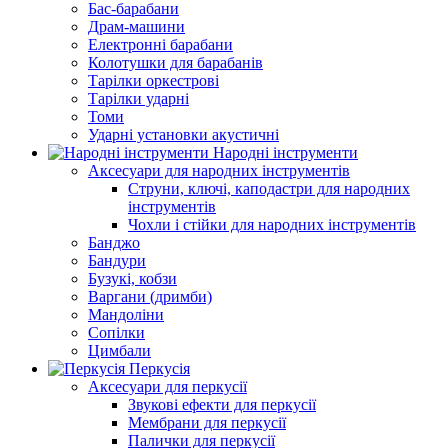
Бас-барабани
Драм-машини
Електронні барабани
Колотушки для барабанів
Тарілки оркестрові
Тарілки ударні
Томи
Ударні установки акустичні
Народні інструменти
Аксесуари для народних інструментів
Струни, ключі, каподастри для народних
інструментів
Чохли і стійки для народних інструментів
Банджо
Бандури
Бузукі, кобзи
Варгани (дримби)
Мандоліни
Сопілки
Цимбали
Перкусія
Аксесуари для перкусії
Звукові ефекти для перкусії
Мембрани для перкусії
Палички для перкусії