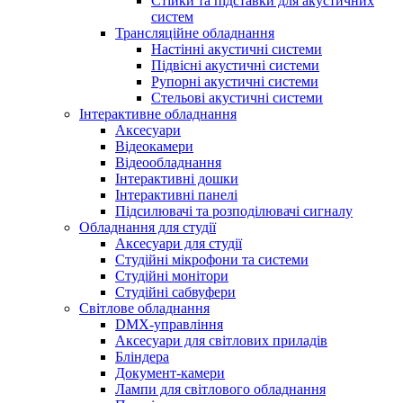
Стійки та підставки для акустичних
систем
Трансляційне обладнання
Настінні акустичні системи
Підвісні акустичні системи
Рупорні акустичні системи
Стельові акустичні системи
Інтерактивне обладнання
Аксесуари
Відеокамери
Відеообладнання
Інтерактивні дошки
Інтерактивні панелі
Підсилювачі та розподілювачі сигналу
Обладнання для студії
Аксесуари для студії
Студійні мікрофони та системи
Студійні монітори
Студійні сабвуфери
Світлове обладнання
DMX-управління
Аксесуари для світлових приладів
Бліндера
Документ-камери
Лампи для світлового обладнання