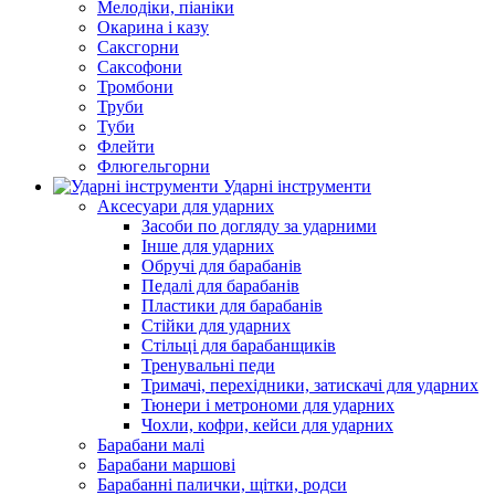
Мелодіки, піаніки
Окарина і казу
Саксгорни
Саксофони
Тромбони
Труби
Туби
Флейти
Флюгельгорни
Ударні інструменти
Аксесуари для ударних
Засоби по догляду за ударними
Інше для ударних
Обручі для барабанів
Педалі для барабанів
Пластики для барабанів
Стійки для ударних
Стільці для барабанщиків
Тренувальні педи
Тримачі, перехідники, затискачі для ударних
Тюнери і метрономи для ударних
Чохли, кофри, кейси для ударних
Барабани малі
Барабани маршові
Барабанні палички, щітки, родси