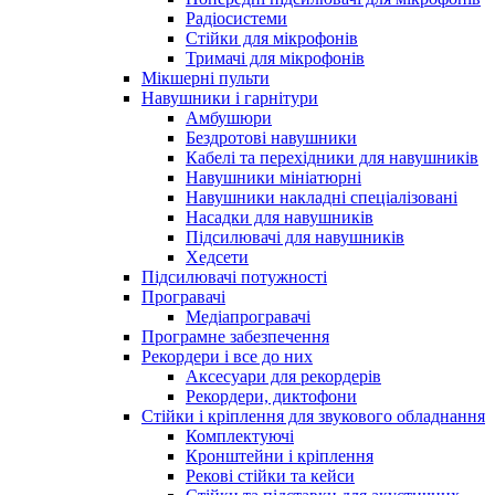
Радіосистеми
Стійки для мікрофонів
Тримачі для мікрофонів
Мікшерні пульти
Навушники і гарнітури
Амбушюри
Бездротові навушники
Кабелі та перехідники для навушників
Навушники мініатюрні
Навушники накладні спеціалізовані
Насадки для навушників
Підсилювачі для навушників
Хедсети
Підсилювачі потужності
Програвачі
Медіапрогравачі
Програмне забезпечення
Рекордери і все до них
Аксесуари для рекордерів
Рекордери, диктофони
Стійки і кріплення для звукового обладнання
Комплектуючі
Кронштейни і кріплення
Рекові стійки та кейси