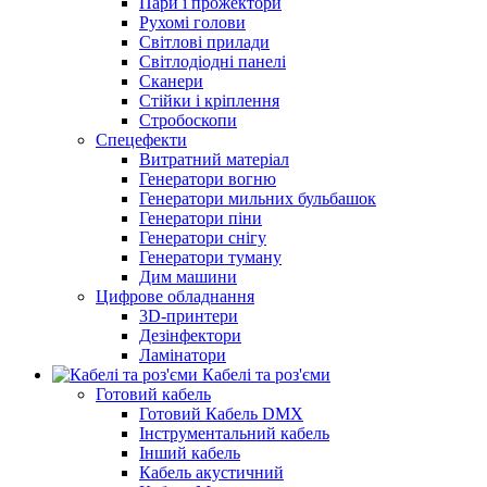
Пари і прожектори
Рухомі голови
Світлові прилади
Світлодіодні панелі
Сканери
Стійки і кріплення
Стробоскопи
Спецефекти
Витратний матеріал
Генератори вогню
Генератори мильних бульбашок
Генератори піни
Генератори снігу
Генератори туману
Дим машини
Цифрове обладнання
3D-принтери
Дезінфектори
Ламінатори
Кабелі та роз'єми
Готовий кабель
Готовий Кабель DMX
Інструментальний кабель
Інший кабель
Кабель акустичний