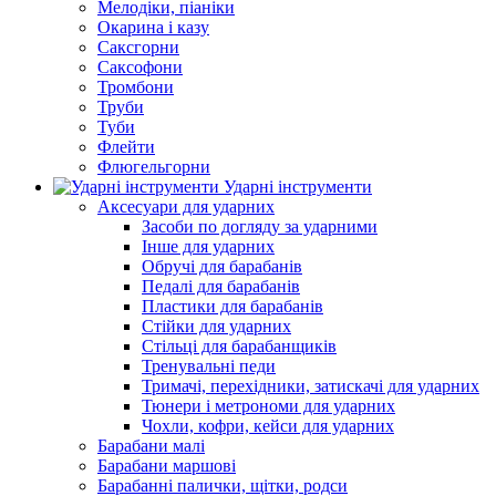
Мелодіки, піаніки
Окарина і казу
Саксгорни
Саксофони
Тромбони
Труби
Туби
Флейти
Флюгельгорни
Ударні інструменти
Аксесуари для ударних
Засоби по догляду за ударними
Інше для ударних
Обручі для барабанів
Педалі для барабанів
Пластики для барабанів
Стійки для ударних
Стільці для барабанщиків
Тренувальні педи
Тримачі, перехідники, затискачі для ударних
Тюнери і метрономи для ударних
Чохли, кофри, кейси для ударних
Барабани малі
Барабани маршові
Барабанні палички, щітки, родси