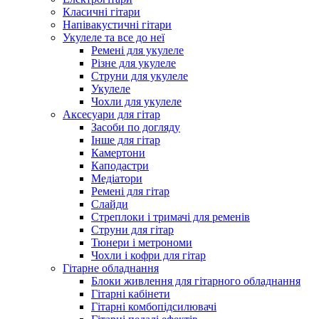
Класичні гітари
Напівакустичні гітари
Укулеле та все до неї
Ремені для укулеле
Різне для укулеле
Струни для укулеле
Укулеле
Чохли для укулеле
Аксесуари для гітар
Засоби по догляду
Інше для гітар
Камертони
Каподастри
Медіатори
Ремені для гітар
Слайди
Стреплоки і тримачі для ременів
Струни для гітар
Тюнери і метрономи
Чохли і кофри для гітар
Гітарне обладнання
Блоки живлення для гітарного обладнання
Гітарні кабінети
Гітарні комбопідсилювачі