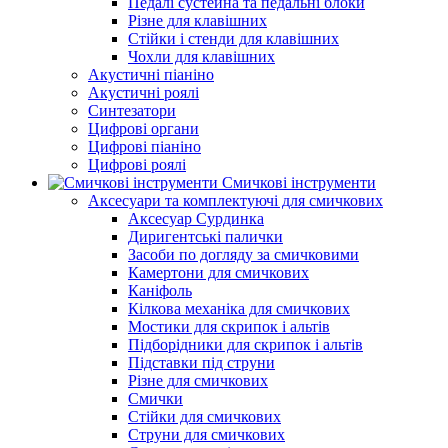
Педалі сустейна та педальні блоки
Різне для клавішних
Стійки і стенди для клавішних
Чохли для клавішних
Акустичні піаніно
Акустичні роялі
Синтезатори
Цифрові органи
Цифрові піаніно
Цифрові роялі
Смичкові інструменти
Аксесуари та комплектуючі для смичкових
Аксесуар Сурдинка
Диригентські палички
Засоби по догляду за смичковими
Камертони для смичкових
Каніфоль
Кілкова механіка для смичкових
Мостики для скрипок і альтів
Підборiдники для скрипок і альтів
Підставки під струни
Різне для смичкових
Смички
Стійки для смичкових
Струни для смичкових