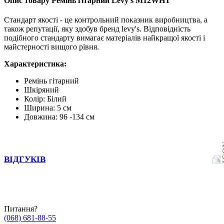
Опис товару Ремінь гітарний Levy's M12WHT
Стандарт якості - це контрольний показник виробництва, а
також репутації, яку здобув бренд levy's. Відповідність
подібного стандарту вимагає матеріалів найкращої якості і
майстерності вищого рівня.
Характеристика:
Ремінь гітарний
Шкіряний
Колір: Білий
Ширина: 5 см
Довжина: 96 -134 см
ВІДГУКІВ
Питання?
(068) 681-88-55