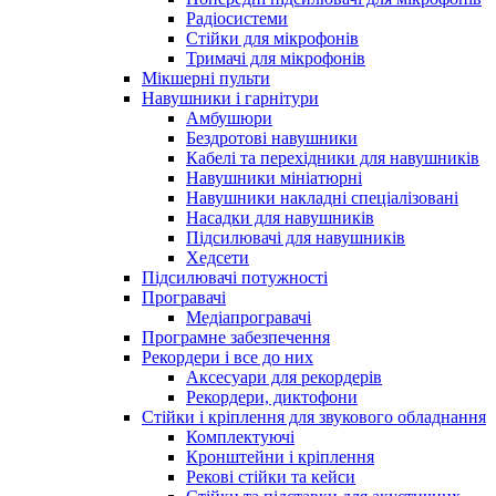
Радіосистеми
Стійки для мікрофонів
Тримачі для мікрофонів
Мікшерні пульти
Навушники і гарнітури
Амбушюри
Бездротові навушники
Кабелі та перехідники для навушників
Навушники мініатюрні
Навушники накладні спеціалізовані
Насадки для навушників
Підсилювачі для навушників
Хедсети
Підсилювачі потужності
Програвачі
Медіапрогравачі
Програмне забезпечення
Рекордери і все до них
Аксесуари для рекордерів
Рекордери, диктофони
Стійки і кріплення для звукового обладнання
Комплектуючі
Кронштейни і кріплення
Рекові стійки та кейси