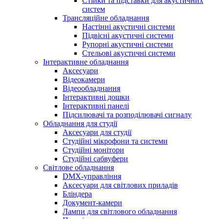
Стійки та підставки для акустичних
систем
Трансляційне обладнання
Настінні акустичні системи
Підвісні акустичні системи
Рупорні акустичні системи
Стельові акустичні системи
Інтерактивне обладнання
Аксесуари
Відеокамери
Відеообладнання
Інтерактивні дошки
Інтерактивні панелі
Підсилювачі та розподілювачі сигналу
Обладнання для студії
Аксесуари для студії
Студійні мікрофони та системи
Студійні монітори
Студійні сабвуфери
Світлове обладнання
DMX-управління
Аксесуари для світлових приладів
Бліндера
Документ-камери
Лампи для світлового обладнання