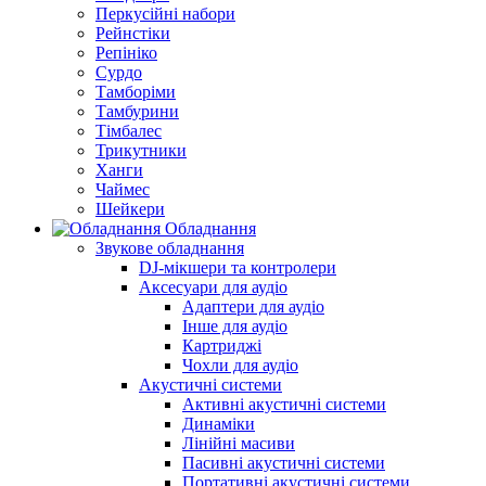
Перкусійні набори
Рейнстіки
Репініко
Сурдо
Тамборіми
Тамбурини
Тімбалес
Трикутники
Ханги
Чаймес
Шейкери
Обладнання
Звукове обладнання
DJ-мікшери та контролери
Аксесуари для аудіо
Адаптери для аудіо
Інше для аудіо
Картриджі
Чохли для аудіо
Акустичні системи
Активні акустичні системи
Динаміки
Лінійні масиви
Пасивні акустичні системи
Портативні акустичні системи