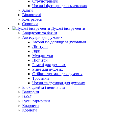
Струнотримачі
Чохли і футляри для смичкових
Альти
Віолончелі
Контрабаси
Скрипки
Духові інструменти
Акордеони та баяни
Аксесуари для духових
Засоби по догляду за духовими
Лігатури
Ліри
Мундштуки
Пюпітри
Ремені для духових
Різне для духових
Стійки і тримачі для духових
Тростини
Чохли та футляри для духових
Блок-флейта і пеннівістл
Валторни
Гобої
Губні гармошки
Кларнети
Корнети