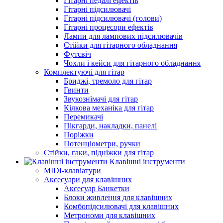
Гітарні педалі ефектів
Гітарні підсилювачі
Гітарні підсилювачі (голови)
Гітарні процесори ефектів
Лампи для лампових підсилювачів
Стійки для гітарного обладнання
Футсвіч
Чохли і кейси для гітарного обладнання
Комплектуючі для гітар
Бриджі, тремоло для гітар
Гвинти
Звукознімачі для гітар
Кілкова механіка для гітар
Перемикачі
Пікгарди, накладки, панелі
Поріжки
Потенціометри, ручки
Стійки, гаки, підніжки для гітар
Клавішні інструменти
MIDI-клавіатури
Аксесуари для клавішних
Аксесуар Банкетки
Блоки живлення для клавішних
Комбопідсилювачі для клавішних
Метрономи для клавішних