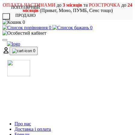
ОПЛАТА ЧАСТИНАМИ
до
3 місяців
та
РОЗСТРОЧКА
до
24
ПОПУЛЯРНИЙ
місяців
(Приват, Моно, ПУМБ, Сенс тощо)
ПРОДАНО
X
0
0
0
0
МАГАЗИН
МУЗИЧНИХ ІНСТРУМЕНТІВ
ТА РОК АТРИБУТИКИ
Про нас
Доставка і оплата
Бренди