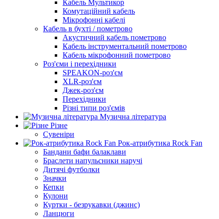
Кабель Мультикор
Комутаційний кабель
Мікрофонні кабелі
Кабель в бухті / пометрово
Акустичний кабель пометрово
Кабель інструментальний пометрово
Кабель мікрофонний пометрово
Роз'єми і перехідники
SPEAKON-роз'єм
XLR-роз'єм
Джек-роз'єм
Перехідники
Різні типи роз'ємів
Музична література
Різне
Сувеніри
Рок-атрибутика Rock Fan
Бандани бафи балаклави
Браслети напульсники наручі
Дитячі футболки
Значки
Кепки
Кулони
Куртки - безрукавки (джинс)
Ланцюги