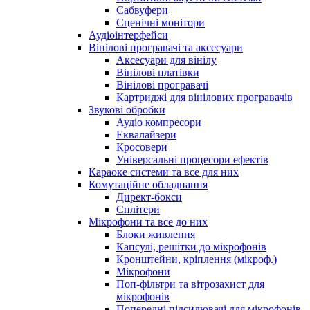
Сабвуфери
Сценічні монітори
Аудіоінтерфейси
Вінілові програвачі та аксесуари
Аксесуари для вінілу
Вінілові платівки
Вінілові програвачі
Картриджі для вінілових програвачів
Звукові обробки
Аудіо компресори
Еквалайзери
Кросовери
Універсальні процесори ефектів
Караоке системи та все для них
Комутаційне обладнання
Директ-бокси
Сплітери
Мікрофони та все до них
Блоки живлення
Капсулі, решітки до мікрофонів
Кронштейни, кріплення (мікроф.)
Мікрофони
Поп-фільтри та вітрозахист для
мікрофонів
Попередні підсилювачі для мікрофонів