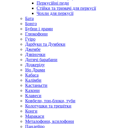
Перкусійні педи
Стійки та тримачі для перкусії
Чохли для перкусії
Бата
Бонго
Бубни і драми
Глюкофони
Гуіро
Дарбуки та Думбеки
Джембе
Дзвіночки
Дитячі барабани
Діджеріду
Ібо Драми
Кабаса
Калімби
Кастаньєти
Кахони
Клавеси
Ковбели, тон-блоки, туби
Колотушки та трещітки
Конги
Маракаси
Металофони, ксилофони
Пандейро