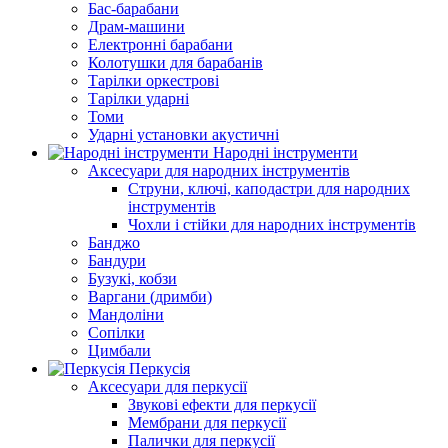
Бас-барабани
Драм-машини
Електронні барабани
Колотушки для барабанів
Тарілки оркестрові
Тарілки ударні
Томи
Ударні установки акустичні
Народні інструменти
Аксесуари для народних інструментів
Струни, ключі, каподастри для народних
інструментів
Чохли і стійки для народних інструментів
Банджо
Бандури
Бузукі, кобзи
Варгани (дримби)
Мандоліни
Сопілки
Цимбали
Перкусія
Аксесуари для перкусії
Звукові ефекти для перкусії
Мембрани для перкусії
Палички для перкусії