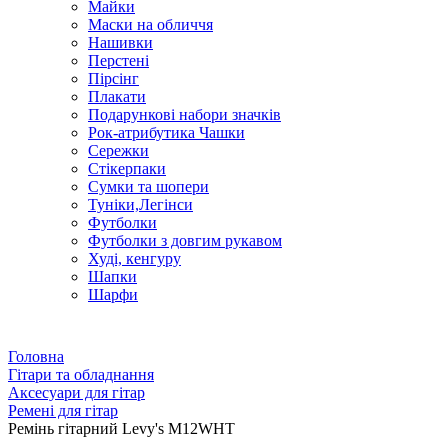
Майки
Маски на обличчя
Нашивки
Перстені
Пірсінг
Плакати
Подарункові набори значків
Рок-атрибутика Чашки
Сережки
Стікерпаки
Сумки та шопери
Туніки,Легінси
Футболки
Футболки з довгим рукавом
Худі, кенгуру
Шапки
Шарфи
Головна
Гітари та обладнання
Аксесуари для гітар
Ремені для гітар
Ремінь гітарний Levy's M12WHT