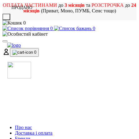
ОПЛАТА ЧАСТИНАМИ
до
3 місяців
та
РОЗСТРОЧКА
до
24
ПРОДАНО
місяців
(Приват, Моно, ПУМБ, Сенс тощо)
X
0
0
0
0
МАГАЗИН
МУЗИЧНИХ ІНСТРУМЕНТІВ
ТА РОК АТРИБУТИКИ
Про нас
Доставка і оплата
Бренди