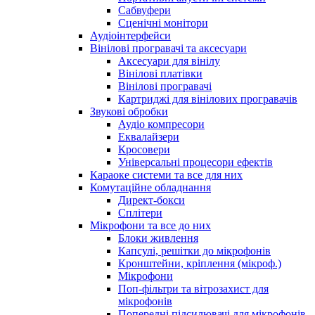
Сабвуфери
Сценічні монітори
Аудіоінтерфейси
Вінілові програвачі та аксесуари
Аксесуари для вінілу
Вінілові платівки
Вінілові програвачі
Картриджі для вінілових програвачів
Звукові обробки
Аудіо компресори
Еквалайзери
Кросовери
Універсальні процесори ефектів
Караоке системи та все для них
Комутаційне обладнання
Директ-бокси
Сплітери
Мікрофони та все до них
Блоки живлення
Капсулі, решітки до мікрофонів
Кронштейни, кріплення (мікроф.)
Мікрофони
Поп-фільтри та вітрозахист для
мікрофонів
Попередні підсилювачі для мікрофонів