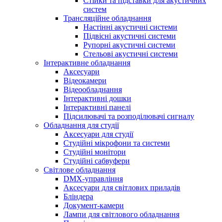
Стійки та підставки для акустичних
систем
Трансляційне обладнання
Настінні акустичні системи
Підвісні акустичні системи
Рупорні акустичні системи
Стельові акустичні системи
Інтерактивне обладнання
Аксесуари
Відеокамери
Відеообладнання
Інтерактивні дошки
Інтерактивні панелі
Підсилювачі та розподілювачі сигналу
Обладнання для студії
Аксесуари для студії
Студійні мікрофони та системи
Студійні монітори
Студійні сабвуфери
Світлове обладнання
DMX-управління
Аксесуари для світлових приладів
Бліндера
Документ-камери
Лампи для світлового обладнання