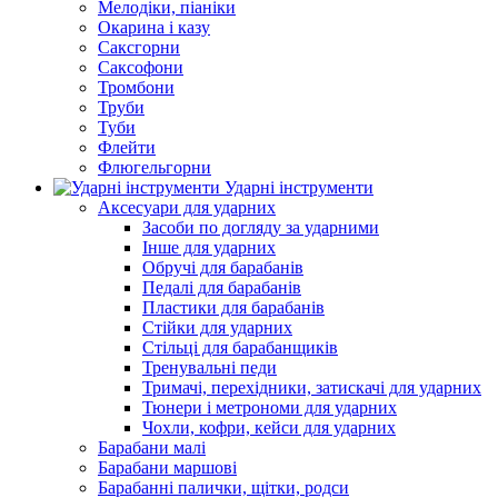
Мелодіки, піаніки
Окарина і казу
Саксгорни
Саксофони
Тромбони
Труби
Туби
Флейти
Флюгельгорни
Ударні інструменти
Аксесуари для ударних
Засоби по догляду за ударними
Інше для ударних
Обручі для барабанів
Педалі для барабанів
Пластики для барабанів
Стійки для ударних
Стільці для барабанщиків
Тренувальні педи
Тримачі, перехідники, затискачі для ударних
Тюнери і метрономи для ударних
Чохли, кофри, кейси для ударних
Барабани малі
Барабани маршові
Барабанні палички, щітки, родси