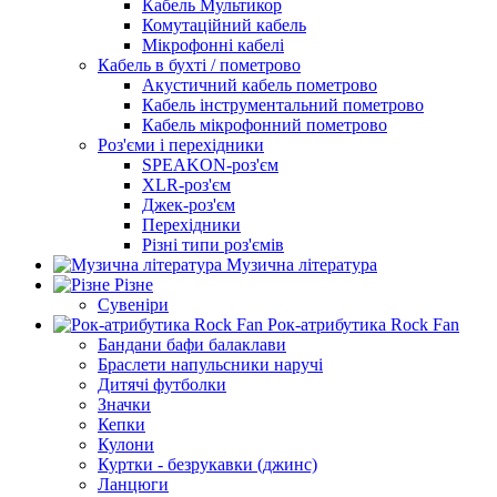
Кабель Мультикор
Комутаційний кабель
Мікрофонні кабелі
Кабель в бухті / пометрово
Акустичний кабель пометрово
Кабель інструментальний пометрово
Кабель мікрофонний пометрово
Роз'єми і перехідники
SPEAKON-роз'єм
XLR-роз'єм
Джек-роз'єм
Перехідники
Різні типи роз'ємів
Музична література
Різне
Сувеніри
Рок-атрибутика Rock Fan
Бандани бафи балаклави
Браслети напульсники наручі
Дитячі футболки
Значки
Кепки
Кулони
Куртки - безрукавки (джинс)
Ланцюги