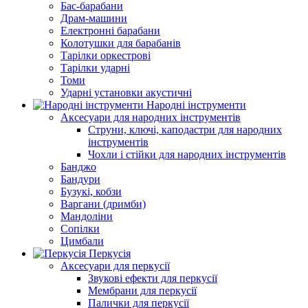
Бас-барабани
Драм-машини
Електронні барабани
Колотушки для барабанів
Тарілки оркестрові
Тарілки ударні
Томи
Ударні установки акустичні
Народні інструменти
Аксесуари для народних інструментів
Струни, ключі, каподастри для народних
інструментів
Чохли і стійки для народних інструментів
Банджо
Бандури
Бузукі, кобзи
Варгани (дримби)
Мандоліни
Сопілки
Цимбали
Перкусія
Аксесуари для перкусії
Звукові ефекти для перкусії
Мембрани для перкусії
Палички для перкусії