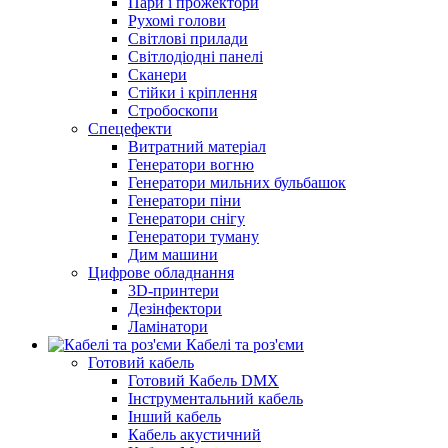
Пари і прожектори
Рухомі голови
Світлові прилади
Світлодіодні панелі
Сканери
Стійки і кріплення
Стробоскопи
Спецефекти
Витратний матеріал
Генератори вогню
Генератори мильних бульбашок
Генератори піни
Генератори снігу
Генератори туману
Дим машини
Цифрове обладнання
3D-принтери
Дезінфектори
Ламінатори
Кабелі та роз'єми
Готовий кабель
Готовий Кабель DMX
Інструментальний кабель
Інший кабель
Кабель акустичний