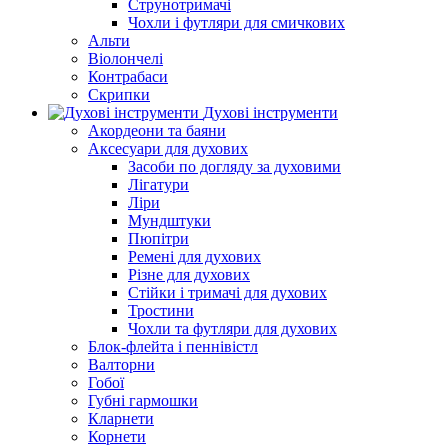
Струнотримачі
Чохли і футляри для смичкових
Альти
Віолончелі
Контрабаси
Скрипки
Духові інструменти
Акордеони та баяни
Аксесуари для духових
Засоби по догляду за духовими
Лігатури
Ліри
Мундштуки
Пюпітри
Ремені для духових
Різне для духових
Стійки і тримачі для духових
Тростини
Чохли та футляри для духових
Блок-флейта і пеннівістл
Валторни
Гобої
Губні гармошки
Кларнети
Корнети