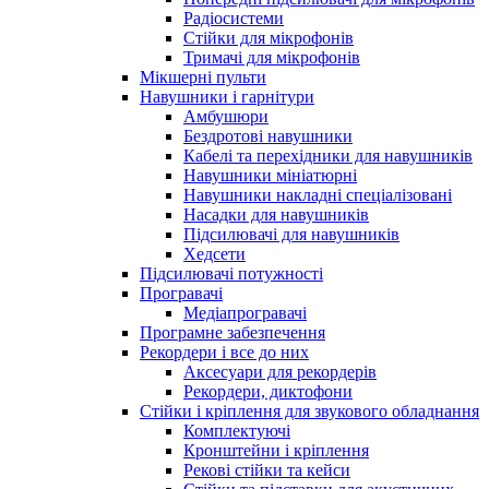
Радіосистеми
Стійки для мікрофонів
Тримачі для мікрофонів
Мікшерні пульти
Навушники і гарнітури
Амбушюри
Бездротові навушники
Кабелі та перехідники для навушників
Навушники мініатюрні
Навушники накладні спеціалізовані
Насадки для навушників
Підсилювачі для навушників
Хедсети
Підсилювачі потужності
Програвачі
Медіапрогравачі
Програмне забезпечення
Рекордери і все до них
Аксесуари для рекордерів
Рекордери, диктофони
Стійки і кріплення для звукового обладнання
Комплектуючі
Кронштейни і кріплення
Рекові стійки та кейси