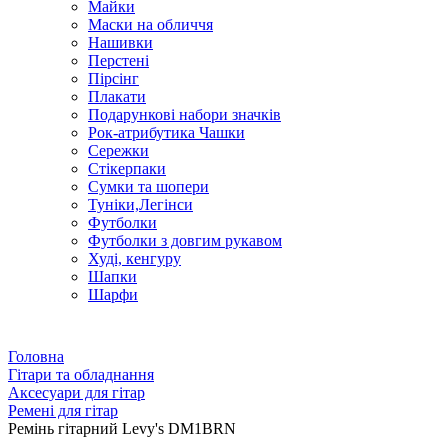
Майки
Маски на обличчя
Нашивки
Перстені
Пірсінг
Плакати
Подарункові набори значків
Рок-атрибутика Чашки
Сережки
Стікерпаки
Сумки та шопери
Туніки,Легінси
Футболки
Футболки з довгим рукавом
Худі, кенгуру
Шапки
Шарфи
Головна
Гітари та обладнання
Аксесуари для гітар
Ремені для гітар
Ремінь гітарний Levy's DM1BRN