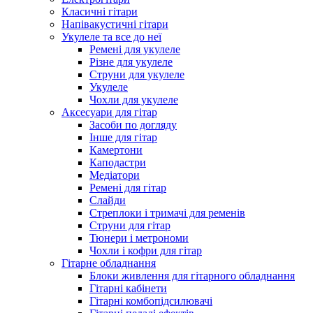
Класичні гітари
Напівакустичні гітари
Укулеле та все до неї
Ремені для укулеле
Різне для укулеле
Струни для укулеле
Укулеле
Чохли для укулеле
Аксесуари для гітар
Засоби по догляду
Інше для гітар
Камертони
Каподастри
Медіатори
Ремені для гітар
Слайди
Стреплоки і тримачі для ременів
Струни для гітар
Тюнери і метрономи
Чохли і кофри для гітар
Гітарне обладнання
Блоки живлення для гітарного обладнання
Гітарні кабінети
Гітарні комбопідсилювачі