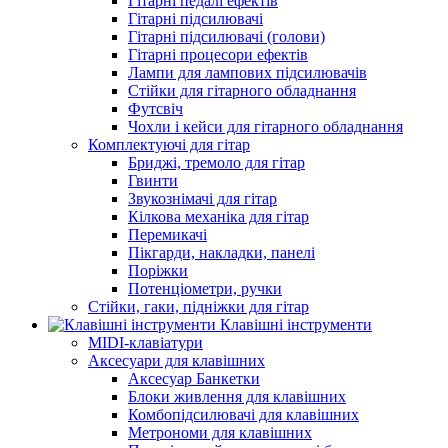
Гітарні педалі ефектів
Гітарні підсилювачі
Гітарні підсилювачі (голови)
Гітарні процесори ефектів
Лампи для лампових підсилювачів
Стійки для гітарного обладнання
Футсвіч
Чохли і кейси для гітарного обладнання
Комплектуючі для гітар
Бриджі, тремоло для гітар
Гвинти
Звукознімачі для гітар
Кілкова механіка для гітар
Перемикачі
Пікгарди, накладки, панелі
Поріжки
Потенціометри, ручки
Стійки, гаки, підніжки для гітар
Клавішні інструменти
MIDI-клавіатури
Аксесуари для клавішних
Аксесуар Банкетки
Блоки живлення для клавішних
Комбопідсилювачі для клавішних
Метрономи для клавішних