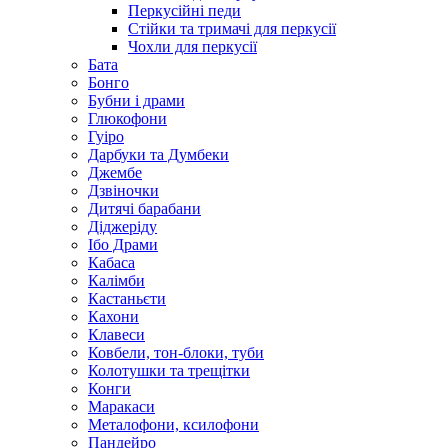
Перкусійні педи
Стійки та тримачі для перкусії
Чохли для перкусії
Бата
Бонго
Бубни і драми
Глюкофони
Гуіро
Дарбуки та Думбеки
Джембе
Дзвіночки
Дитячі барабани
Діджеріду
Ібо Драми
Кабаса
Калімби
Кастаньєти
Кахони
Клавеси
Ковбели, тон-блоки, туби
Колотушки та трещітки
Конги
Маракаси
Металофони, ксилофони
Пандейро