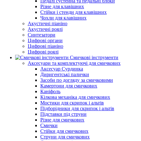
Педалі сустейна та педальні блоки
Різне для клавішних
Стійки і стенди для клавішних
Чохли для клавішних
Акустичні піаніно
Акустичні роялі
Синтезатори
Цифрові органи
Цифрові піаніно
Цифрові роялі
Смичкові інструменти
Аксесуари та комплектуючі для смичкових
Аксесуар Сурдинка
Диригентські палички
Засоби по догляду за смичковими
Камертони для смичкових
Каніфоль
Кілкова механіка для смичкових
Мостики для скрипок і альтів
Підборiдники для скрипок і альтів
Підставки під струни
Різне для смичкових
Смички
Стійки для смичкових
Струни для смичкових