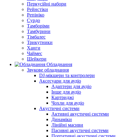
Перкусійні набори
Рейнстіки
Репініко
Сурдо
Тамборіми
Тамбурини
Тімбалес
Трикутники
Ханги
Чаймес
Шейкери
Обладнання
Звукове обладнання
DJ-мікшери та контролери
Аксесуари для аудіо
Адаптери для аудіо
Інше для аудіо
Картриджі
Чохли для аудіо
Акустичні системи
Активні акустичні системи
Динаміки
Лінійні масиви
Пасивні акустичні системи
Портативні акустичні системи