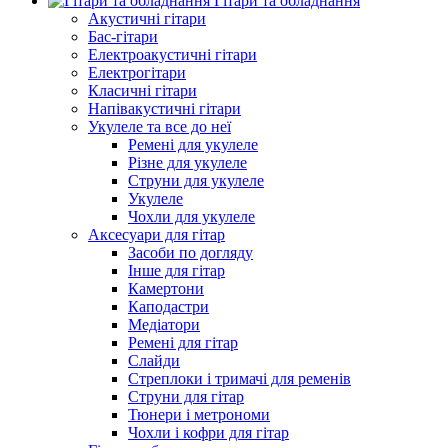
Гітари та обладнання
Акустичні гітари
Бас-гітари
Електроакустичні гітари
Електрогітари
Класичні гітари
Напівакустичні гітари
Укулеле та все до неї
Ремені для укулеле
Різне для укулеле
Струни для укулеле
Укулеле
Чохли для укулеле
Аксесуари для гітар
Засоби по догляду
Інше для гітар
Камертони
Каподастри
Медіатори
Ремені для гітар
Слайди
Стреплоки і тримачі для ременів
Струни для гітар
Тюнери і метрономи
Чохли і кофри для гітар