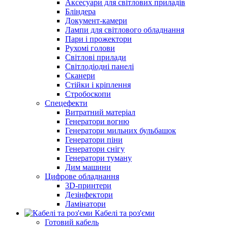
Аксесуари для світлових приладів
Бліндера
Документ-камери
Лампи для світлового обладнання
Пари і прожектори
Рухомі голови
Світлові прилади
Світлодіодні панелі
Сканери
Стійки і кріплення
Стробоскопи
Спецефекти
Витратний матеріал
Генератори вогню
Генератори мильних бульбашок
Генератори піни
Генератори снігу
Генератори туману
Дим машини
Цифрове обладнання
3D-принтери
Дезінфектори
Ламінатори
Кабелі та роз'єми
Готовий кабель