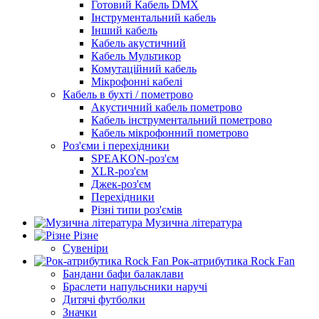
Готовий Кабель DMX
Інструментальний кабель
Інший кабель
Кабель акустичний
Кабель Мультикор
Комутаційний кабель
Мікрофонні кабелі
Кабель в бухті / пометрово
Акустичний кабель пометрово
Кабель інструментальний пометрово
Кабель мікрофонний пометрово
Роз'єми і перехідники
SPEAKON-роз'єм
XLR-роз'єм
Джек-роз'єм
Перехідники
Різні типи роз'ємів
Музична література
Різне
Сувеніри
Рок-атрибутика Rock Fan
Бандани бафи балаклави
Браслети напульсники наручі
Дитячі футболки
Значки