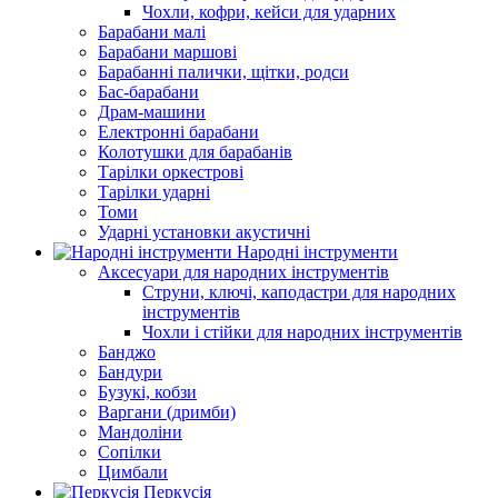
Чохли, кофри, кейси для ударних
Барабани малі
Барабани маршові
Барабанні палички, щітки, родси
Бас-барабани
Драм-машини
Електронні барабани
Колотушки для барабанів
Тарілки оркестрові
Тарілки ударні
Томи
Ударні установки акустичні
Народні інструменти
Аксесуари для народних інструментів
Струни, ключі, каподастри для народних
інструментів
Чохли і стійки для народних інструментів
Банджо
Бандури
Бузукі, кобзи
Варгани (дримби)
Мандоліни
Сопілки
Цимбали
Перкусія