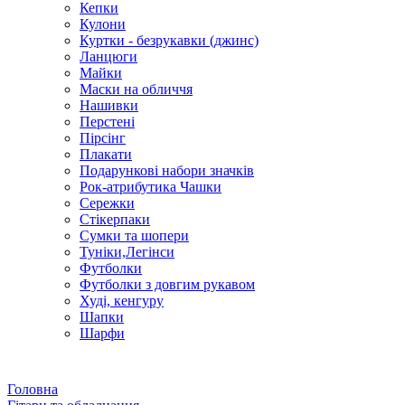
Кепки
Кулони
Куртки - безрукавки (джинс)
Ланцюги
Майки
Маски на обличчя
Нашивки
Перстені
Пірсінг
Плакати
Подарункові набори значків
Рок-атрибутика Чашки
Сережки
Стікерпаки
Сумки та шопери
Туніки,Легінси
Футболки
Футболки з довгим рукавом
Худі, кенгуру
Шапки
Шарфи
Головна