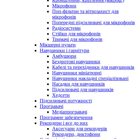
Кронштейни, кріплення (мікроф.)
Мікрофони
Поп-фільтри та вітрозахист для
мікрофонів
Попередні підсилювачі для мікрофонів
Радіосистеми
Стійки для мікрофонів
Тримачі для мікрофонів
Мікшерні пульти
Навушники і гарнітури
Амбушюри
Бездротові навушники
Кабелі та перехідники для навушників
Навушники мініатюрні
Навушники накладні спеціалізовані
Насадки для навушників
Підсилювачі для навушників
Хедсети
Підсилювачі потужності
Програвачі
Медіапрогравачі
Програмне забезпечення
Рекордери і все до них
Аксесуари для рекордерів
Рекордери, диктофони