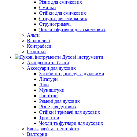
Різне для смичкових
Смички
Стійки для смичкових
Струни для смичкових
Струнотримачі
Чохли і футляри для смичкових
Альти
Віолончелі
Контрабаси
Скрипки
Духові інструменти
Акордеони та баяни
Аксесуари для духових
Засоби по догляду за духовими
Лігатури
Ліри
Мундштуки
Пюпітри
Ремені для духових
Різне для духових
Стійки і тримачі для духових
Тростини
Чохли та футляри для духових
Блок-флейта і пеннівістл
Валторни