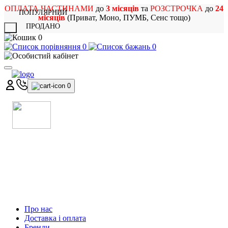
ОПЛАТА ЧАСТИНАМИ
до
3 місяців
та
РОЗСТРОЧКА
до
24
ПОПУЛЯРНИЙ
місяців
(Приват, Моно, ПУМБ, Сенс тощо)
ПРОДАНО
X
0
0
0
0
МАГАЗИН
МУЗИЧНИХ ІНСТРУМЕНТІВ
ТА РОК АТРИБУТИКИ
Про нас
Доставка і оплата
Бренди