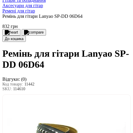
Гітари та обладнання
Аксесуари для гітар
Ремені для гітар
Ремінь для гітари Lanyao SP-DD 06D64
832 грн
До кошика
Ремінь для гітари Lanyao SP-
DD 06D64
Відгуки:
(0)
Код товару:
11442
SKU:
114610