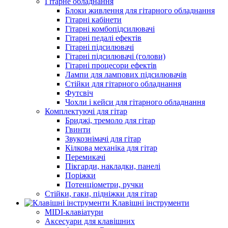
Гітарне обладнання
Блоки живлення для гітарного обладнання
Гітарні кабінети
Гітарні комбопідсилювачі
Гітарні педалі ефектів
Гітарні підсилювачі
Гітарні підсилювачі (голови)
Гітарні процесори ефектів
Лампи для лампових підсилювачів
Стійки для гітарного обладнання
Футсвіч
Чохли і кейси для гітарного обладнання
Комплектуючі для гітар
Бриджі, тремоло для гітар
Гвинти
Звукознімачі для гітар
Кілкова механіка для гітар
Перемикачі
Пікгарди, накладки, панелі
Поріжки
Потенціометри, ручки
Стійки, гаки, підніжки для гітар
Клавішні інструменти
MIDI-клавіатури
Аксесуари для клавішних