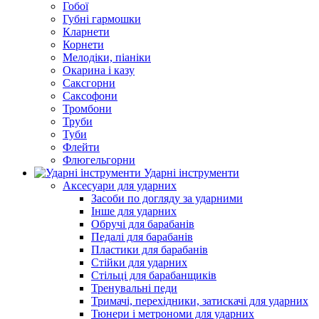
Гобої
Губні гармошки
Кларнети
Корнети
Мелодіки, піаніки
Окарина і казу
Саксгорни
Саксофони
Тромбони
Труби
Туби
Флейти
Флюгельгорни
Ударні інструменти
Аксесуари для ударних
Засоби по догляду за ударними
Інше для ударних
Обручі для барабанів
Педалі для барабанів
Пластики для барабанів
Стійки для ударних
Стільці для барабанщиків
Тренувальні педи
Тримачі, перехідники, затискачі для ударних
Тюнери і метрономи для ударних