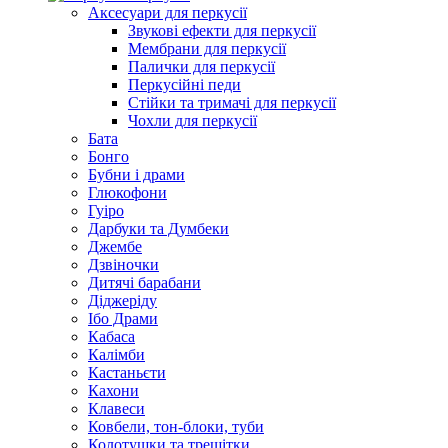
Аксесуари для перкусії
Звукові ефекти для перкусії
Мембрани для перкусії
Палички для перкусії
Перкусійні педи
Стійки та тримачі для перкусії
Чохли для перкусії
Бата
Бонго
Бубни і драми
Глюкофони
Гуіро
Дарбуки та Думбеки
Джембе
Дзвіночки
Дитячі барабани
Діджеріду
Ібо Драми
Кабаса
Калімби
Кастаньєти
Кахони
Клавеси
Ковбели, тон-блоки, туби
Колотушки та трещітки