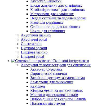
Аксесуар Банкетки
Блоки живлення для клавішних
Комбопідсилювачі для клавішних
Метрономи для клавішних
Педалі сустейна та педальні блоки
Різне для клавішних
Стійки і стенди для клавішних
Чохли для клавішних
Акустичні піаніно
Акустичні роялі
Синтезатори
Цифрові органи
Цифрові піаніно
Цифрові роялі
Смичкові інструменти
Аксесуари та комплектуючі для смичкових
Аксесуар Сурдинка
Диригентські палички
Засоби по догляду за смичковими
Камертони для смичкових
Каніфоль
Кілкова механіка для смичкових
Мостики для скрипок і альтів
Підборiдники для скрипок і альтів
Підставки під струни