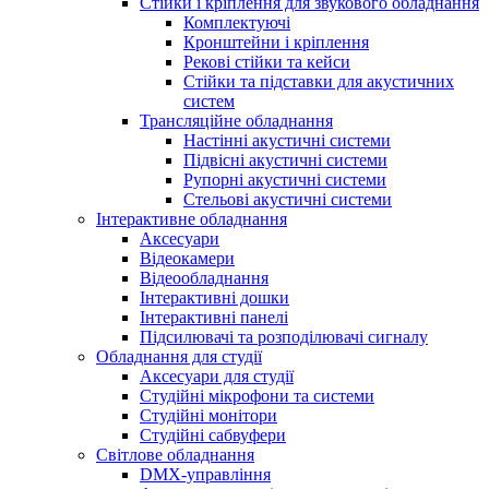
Стійки і кріплення для звукового обладнання
Комплектуючі
Кронштейни і кріплення
Рекові стійки та кейси
Стійки та підставки для акустичних
систем
Трансляційне обладнання
Настінні акустичні системи
Підвісні акустичні системи
Рупорні акустичні системи
Стельові акустичні системи
Інтерактивне обладнання
Аксесуари
Відеокамери
Відеообладнання
Інтерактивні дошки
Інтерактивні панелі
Підсилювачі та розподілювачі сигналу
Обладнання для студії
Аксесуари для студії
Студійні мікрофони та системи
Студійні монітори
Студійні сабвуфери
Світлове обладнання
DMX-управління