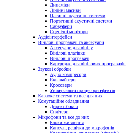
Динаміки
Лінійні масиви
Пасивні акустичні системи
Портативні акустичні системи
Сабвуфери
Сценічні монітори
Аудіоінтерфейси
Вінілові програвачі та аксесуари
Аксесуари для вінілу
Вінілові платівки
Вінілові програвачі
Картриджі для вінілових програвачів
Звукові обробки
Аудіо компресори
Еквалайзери
Кросовери
Універсальні процесори ефектів
Караоке системи та все для них
Комутаційне обладнання
Директ-бокси
Сплітери
Мікрофони та все до них
Блоки живлення
Капсулі, решітки до мікрофонів