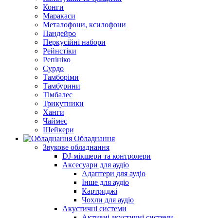
Конги
Маракаси
Металофони, ксилофони
Пандейро
Перкусійні набори
Рейнстіки
Репініко
Сурдо
Тамборіми
Тамбурини
Тімбалес
Трикутники
Ханги
Чаймес
Шейкери
Обладнання
Звукове обладнання
DJ-мікшери та контролери
Аксесуари для аудіо
Адаптери для аудіо
Інше для аудіо
Картриджі
Чохли для аудіо
Акустичні системи
Активні акустичні системи