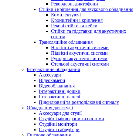
Рекордери, диктофони
Стійки і кріплення для звукового обладнання
Комплектуючі
Кронштейни і кріплення
Рекові стійки та кейси
Стійки та підставки для акустичних
систем
Трансляційне обладнання
Настінні акустичні системи
Підвісні акустичні системи
Рупорні акустичні системи
Стельові акустичні системи
Інтерактивне обладнання
Аксесуари
Відеокамери
Відеообладнання
Інтерактивні дошки
Інтерактивні панелі
Підсилювачі та розподілювачі сигналу
Обладнання для студії
Аксесуари для студії
Студійні мікрофони та системи
Студійні монітори
Студійні сабвуфери
Світлове обладнання