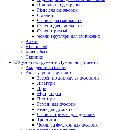
Підставки під струни
Різне для смичкових
Смички
Стійки для смичкових
Струни для смичкових
Струнотримачі
Чохли і футляри для смичкових
Альти
Віолончелі
Контрабаси
Скрипки
Духові інструменти
Акордеони та баяни
Аксесуари для духових
Засоби по догляду за духовими
Лігатури
Ліри
Мундштуки
Пюпітри
Ремені для духових
Різне для духових
Стійки і тримачі для духових
Тростини
Чохли та футляри для духових