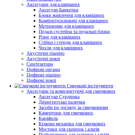
Аксесуари для клавішних
Аксесуар Банкетки
Блоки живлення для клавішних
Комбопідсилювачі для клавішних
Метрономи для клавішних
Педалі сустейна та педальні блоки
Різне для клавішних
Стійки і стенди для клавішних
Чохли для клавішних
Акустичні піаніно
Акустичні роялі
Синтезатори
Цифрові органи
Цифрові піаніно
Цифрові роялі
Смичкові інструменти
Аксесуари та комплектуючі для смичкових
Аксесуар Сурдинка
Диригентські палички
Засоби по догляду за смичковими
Камертони для смичкових
Каніфоль
Кілкова механіка для смичкових
Мостики для скрипок і альтів
Підборiдники для скрипок і альтів