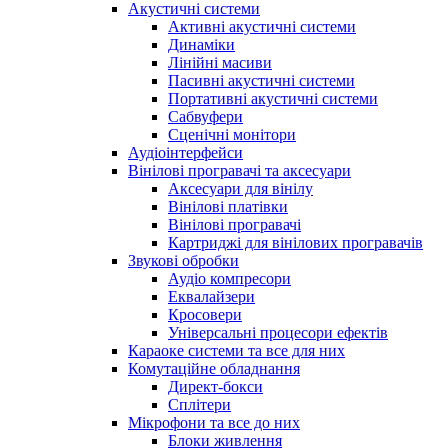
Акустичні системи
Активні акустичні системи
Динаміки
Лінійні масиви
Пасивні акустичні системи
Портативні акустичні системи
Сабвуфери
Сценічні монітори
Аудіоінтерфейси
Вінілові програвачі та аксесуари
Аксесуари для вінілу
Вінілові платівки
Вінілові програвачі
Картриджі для вінілових програвачів
Звукові обробки
Аудіо компресори
Еквалайзери
Кросовери
Універсальні процесори ефектів
Караоке системи та все для них
Комутаційне обладнання
Директ-бокси
Сплітери
Мікрофони та все до них
Блоки живлення