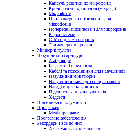
Капсулі, решітки до мікрофонів
Кронштейни, кріплення (мікроф.)
Мікрофони
Поп-фільтри та вітрозахист для
мікрофонів
Попередні підсилювачі для мікрофонів
Радіосистеми
Стійки для мікрофонів
Тримачі для мікрофонів
Мікшерні пульти
Навушники і гарнітури
Амбушюри
Бездротові навушники
Кабелі та перехідники для навушників
Навушники мініатюрні
Навушники накладні спеціалізовані
Насадки для навушників
Підсилювачі для навушників
Хедсети
Підсилювачі потужності
Програвачі
Медіапрогравачі
Програмне забезпечення
Рекордери і все до них
Аксесуари для рекордерів