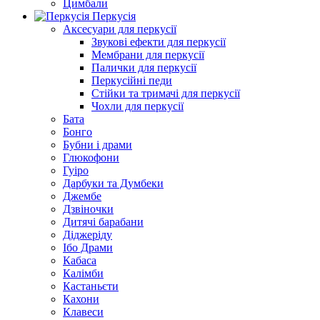
Цимбали
Перкусія
Аксесуари для перкусії
Звукові ефекти для перкусії
Мембрани для перкусії
Палички для перкусії
Перкусійні педи
Стійки та тримачі для перкусії
Чохли для перкусії
Бата
Бонго
Бубни і драми
Глюкофони
Гуіро
Дарбуки та Думбеки
Джембе
Дзвіночки
Дитячі барабани
Діджеріду
Ібо Драми
Кабаса
Калімби
Кастаньєти
Кахони
Клавеси