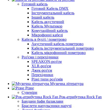
Готовий кабель
Готовий Кабель DMX
Інструментальний кабель
Інший кабель
Кабель акустичний
Кабель Мультикор
Комутаційний кабель
Мікрофонні кабелі
Кабель в бухті / пометрово
Акустичний кабель пометрово
Кабель інструментальний пометрово
Кабель мікрофонний пометрово
Роз'єми і перехідники
SPEAKON-роз'єм
XLR-роз'єм
Джек-роз'єм
Перехідники
Різні типи роз'ємів
Музична література
Різне
Сувеніри
Рок-атрибутика Rock Fan
Бандани бафи балаклави
Браслети напульсники наручі