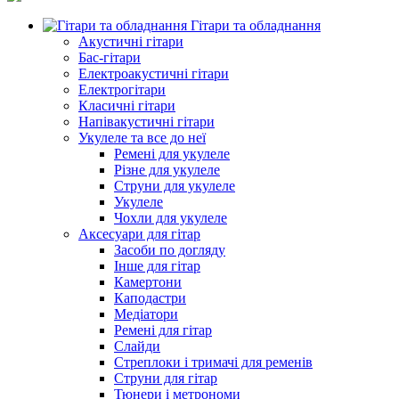
Гітари та обладнання
Акустичні гітари
Бас-гітари
Електроакустичні гітари
Електрогітари
Класичні гітари
Напівакустичні гітари
Укулеле та все до неї
Ремені для укулеле
Різне для укулеле
Струни для укулеле
Укулеле
Чохли для укулеле
Аксесуари для гітар
Засоби по догляду
Інше для гітар
Камертони
Каподастри
Медіатори
Ремені для гітар
Слайди
Стреплоки і тримачі для ременів
Струни для гітар
Тюнери і метрономи