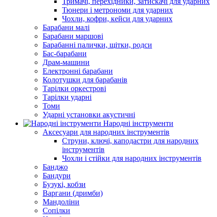
Тримачі, перехідники, затискачі для ударних
Тюнери і метрономи для ударних
Чохли, кофри, кейси для ударних
Барабани малі
Барабани маршові
Барабанні палички, щітки, родси
Бас-барабани
Драм-машини
Електронні барабани
Колотушки для барабанів
Тарілки оркестрові
Тарілки ударні
Томи
Ударні установки акустичні
Народні інструменти
Аксесуари для народних інструментів
Струни, ключі, каподастри для народних
інструментів
Чохли і стійки для народних інструментів
Банджо
Бандури
Бузукі, кобзи
Варгани (дримби)
Мандоліни
Сопілки