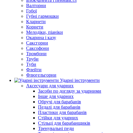
Блок-флейта і пеннівістл
Валторни
Гобої
Губні гармошки
Кларнети
Корнети
Мелодіки, піаніки
Окарина і казу
Саксгорни
Саксофони
Тромбони
Труби
Туби
Флейти
Флюгельгорни
Ударні інструменти
Аксесуари для ударних
Засоби по догляду за ударними
Інше для ударних
Обручі для барабанів
Педалі для барабанів
Пластики для барабанів
Стійки для ударних
Стільці для барабанщиків
Тренувальні педи