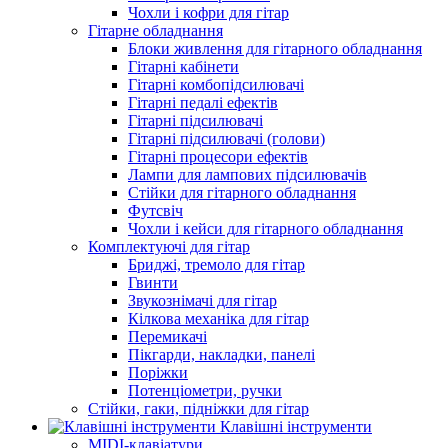
Чохли і кофри для гітар
Гітарне обладнання
Блоки живлення для гітарного обладнання
Гітарні кабінети
Гітарні комбопідсилювачі
Гітарні педалі ефектів
Гітарні підсилювачі
Гітарні підсилювачі (голови)
Гітарні процесори ефектів
Лампи для лампових підсилювачів
Стійки для гітарного обладнання
Футсвіч
Чохли і кейси для гітарного обладнання
Комплектуючі для гітар
Бриджі, тремоло для гітар
Гвинти
Звукознімачі для гітар
Кілкова механіка для гітар
Перемикачі
Пікгарди, накладки, панелі
Поріжки
Потенціометри, ручки
Стійки, гаки, підніжки для гітар
Клавішні інструменти
MIDI-клавіатури