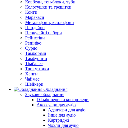
Ковбели, тон-блоки, туби
Колотушки та трещітки
Конги
Маракаси
Металофони, ксилофони
Пандейро
Перкусійні набори
Рейнстіки
Репініко
Сурдо
Тамборіми
Тамбурини
Тімбалес
Трикутники
Ханги
Чаймес
Шейкери
Обладнання
Звукове обладнання
DJ-мікшери та контролери
Аксесуари для аудіо
Адаптери для аудіо
Інше для аудіо
Картриджі
Чохли для аудіо