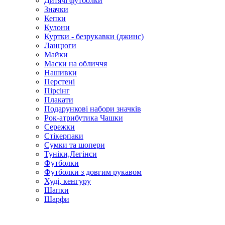
Дитячі футболки
Значки
Кепки
Кулони
Куртки - безрукавки (джинс)
Ланцюги
Майки
Маски на обличчя
Нашивки
Перстені
Пірсінг
Плакати
Подарункові набори значків
Рок-атрибутика Чашки
Сережки
Стікерпаки
Сумки та шопери
Туніки,Легінси
Футболки
Футболки з довгим рукавом
Худі, кенгуру
Шапки
Шарфи