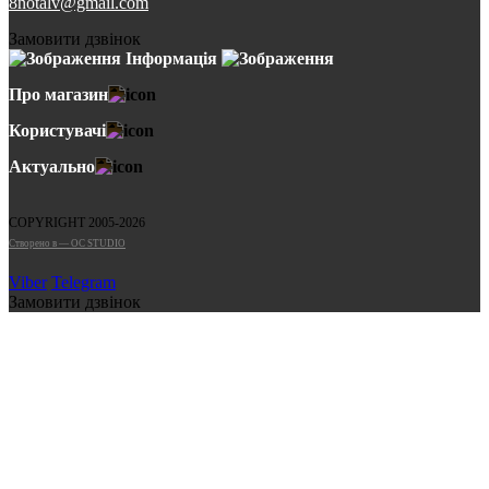
8notalv@gmail.com
Замовити дзвінок
Інформація
Про магазин
Користувачі
Актуально
COPYRIGHT 2005-2026
Cтворено в — OC STUDIO
Viber
Telegram
Замовити дзвінок