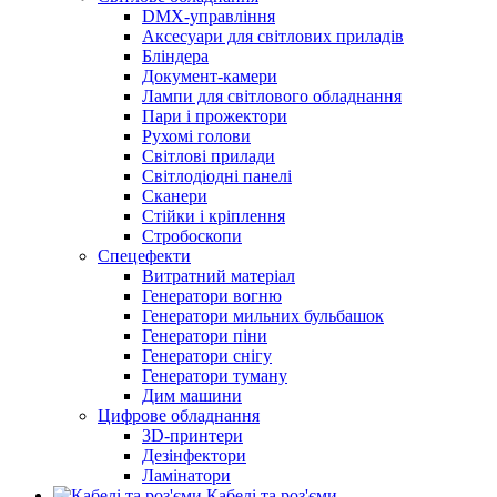
DMX-управління
Аксесуари для світлових приладів
Бліндера
Документ-камери
Лампи для світлового обладнання
Пари і прожектори
Рухомі голови
Світлові прилади
Світлодіодні панелі
Сканери
Стійки і кріплення
Стробоскопи
Спецефекти
Витратний матеріал
Генератори вогню
Генератори мильних бульбашок
Генератори піни
Генератори снігу
Генератори туману
Дим машини
Цифрове обладнання
3D-принтери
Дезінфектори
Ламінатори
Кабелі та роз'єми