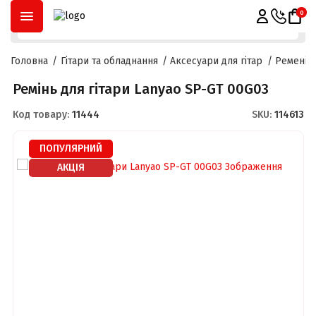
ОПЛАТА ЧАСТИНАМИ
ДО
3 МІСЯЦІВ
ТА
РОЗСТРОЧКА
ДО
2
0
Головна
Гітари та обладнання
Аксесуари для гітар
Ремені д
Ремінь для гітари Lanyao SP-GT 00G03
Код товару:
11444
SKU:
114613
ПОПУЛЯРНИЙ
АКЦІЯ