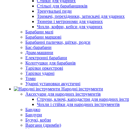
Стійки для ударних
Стільці для барабанщиків
Тренувальні педи
Тримачі, перехідники, затискачі для ударних
Тюнери і метрономи для ударних
Чохли, кофри, кейси для ударних
Барабани малі
Барабани маршові
Барабанні палички, щітки, родси
Бас-барабани
Драм-машини
Електронні барабани
Колотушки для барабанів
Тарілки оркестрові
Тарілки ударні
Томи
Ударні установки акустичні
Народні інструменти
Аксесуари для народних інструментів
Струни, ключі, каподастри для народних інст
Чохли і стійки для народних інструментів
Банджо
Бандури
Бузукі, кобзи
Варгани (дримби)