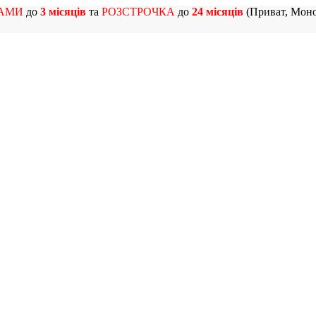
АМИ
до
3 місяців
та
РОЗСТРОЧКА
до
24 місяців
(Приват, Моно