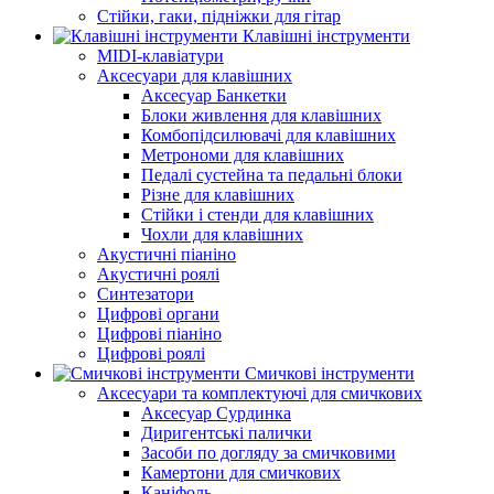
Стійки, гаки, підніжки для гітар
Клавішні інструменти
MIDI-клавіатури
Аксесуари для клавішних
Аксесуар Банкетки
Блоки живлення для клавішних
Комбопідсилювачі для клавішних
Метрономи для клавішних
Педалі сустейна та педальні блоки
Різне для клавішних
Стійки і стенди для клавішних
Чохли для клавішних
Акустичні піаніно
Акустичні роялі
Синтезатори
Цифрові органи
Цифрові піаніно
Цифрові роялі
Смичкові інструменти
Аксесуари та комплектуючі для смичкових
Аксесуар Сурдинка
Диригентські палички
Засоби по догляду за смичковими
Камертони для смичкових
Каніфоль