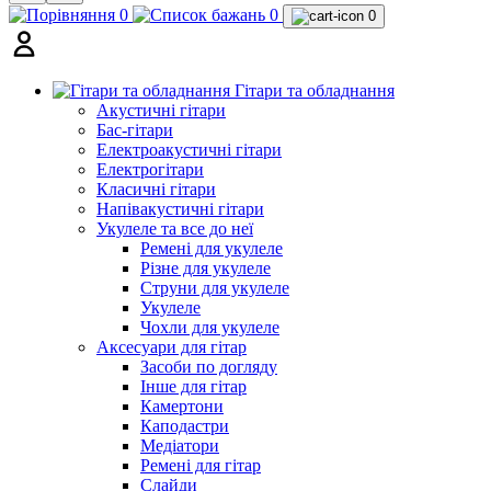
0
0
0
Гітари та обладнання
Акустичні гітари
Бас-гітари
Електроакустичні гітари
Електрогітари
Класичні гітари
Напівакустичні гітари
Укулеле та все до неї
Ремені для укулеле
Різне для укулеле
Струни для укулеле
Укулеле
Чохли для укулеле
Аксесуари для гітар
Засоби по догляду
Інше для гітар
Камертони
Каподастри
Медіатори
Ремені для гітар
Слайди