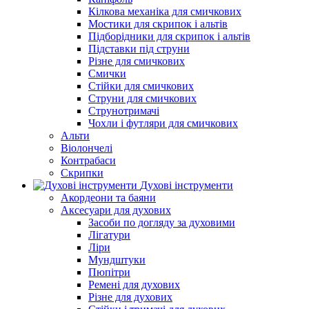
Кілкова механіка для смичкових
Мостики для скрипок і альтів
Підборiдники для скрипок і альтів
Підставки під струни
Різне для смичкових
Смички
Стійки для смичкових
Струни для смичкових
Струнотримачі
Чохли і футляри для смичкових
Альти
Віолончелі
Контрабаси
Скрипки
Духові інструменти
Акордеони та баяни
Аксесуари для духових
Засоби по догляду за духовими
Лігатури
Ліри
Мундштуки
Пюпітри
Ремені для духових
Різне для духових