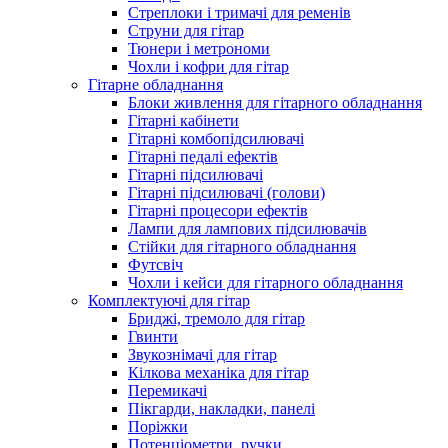
Стреплоки і тримачі для ременів
Струни для гітар
Тюнери і метрономи
Чохли і кофри для гітар
Гітарне обладнання
Блоки живлення для гітарного обладнання
Гітарні кабінети
Гітарні комбопідсилювачі
Гітарні педалі ефектів
Гітарні підсилювачі
Гітарні підсилювачі (голови)
Гітарні процесори ефектів
Лампи для лампових підсилювачів
Стійки для гітарного обладнання
Футсвіч
Чохли і кейси для гітарного обладнання
Комплектуючі для гітар
Бриджі, тремоло для гітар
Гвинти
Звукознімачі для гітар
Кілкова механіка для гітар
Перемикачі
Пікгарди, накладки, панелі
Поріжки
Потенціометри, ручки