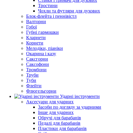
Стійки і тримачі для духових
Тростини
Чохли та футляри для духових
Блок-флейта і пеннівістл
Валторни
Гобої
Губні гармошки
Кларнети
Корнети
Мелодіки, піаніки
Окарина і казу
Саксгорни
Саксофони
Тромбони
Труби
Туби
Флейти
Флюгельгорни
Ударні інструменти
Аксесуари для ударних
Засоби по догляду за ударними
Інше для ударних
Обручі для барабанів
Педалі для барабанів
Пластики для барабанів