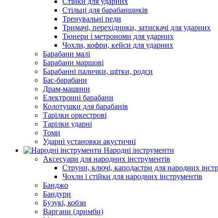
Стійки для ударних
Стільці для барабанщиків
Тренувальні педи
Тримачі, перехідники, затискачі для ударних
Тюнери і метрономи для ударних
Чохли, кофри, кейси для ударних
Барабани малі
Барабани маршові
Барабанні палички, щітки, родси
Бас-барабани
Драм-машини
Електронні барабани
Колотушки для барабанів
Тарілки оркестрові
Тарілки ударні
Томи
Ударні установки акустичні
Народні інструменти
Аксесуари для народних інструментів
Струни, ключі, каподастри для народних інст
Чохли і стійки для народних інструментів
Банджо
Бандури
Бузукі, кобзи
Варгани (дримби)