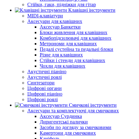
Стійки, гаки, підніжки для гітар
Клавішні інструменти
MIDI-клавіатури
Аксесуари для клавішних
Аксесуар Банкетки
Блоки живлення для клавішних
Комбопідсилювачі для клавішних
Метрономи для клавішних
Педалі сустейна та педальні блоки
Різне для клавішних
Стійки і стенди для клавішних
Чохли для клавішних
Акустичні піаніно
Акустичні роялі
Синтезатори
Цифрові органи
Цифрові піаніно
Цифрові роялі
Смичкові інструменти
Аксесуари та комплектуючі для смичкових
Аксесуар Сурдинка
Диригентські палички
Засоби по догляду за смичковими
Камертони для смичкових
Каніфоль