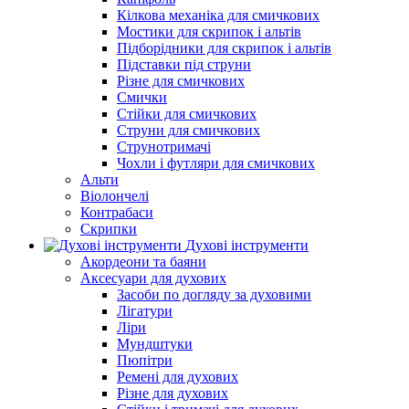
Кілкова механіка для смичкових
Мостики для скрипок і альтів
Підборiдники для скрипок і альтів
Підставки під струни
Різне для смичкових
Смички
Стійки для смичкових
Струни для смичкових
Струнотримачі
Чохли і футляри для смичкових
Альти
Віолончелі
Контрабаси
Скрипки
Духові інструменти
Акордеони та баяни
Аксесуари для духових
Засоби по догляду за духовими
Лігатури
Ліри
Мундштуки
Пюпітри
Ремені для духових
Різне для духових