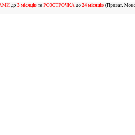
АМИ
до
3 місяців
та
РОЗСТРОЧКА
до
24 місяців
(Приват, Моно