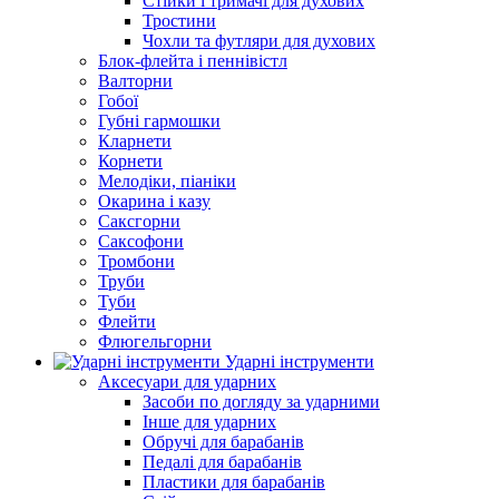
Стійки і тримачі для духових
Тростини
Чохли та футляри для духових
Блок-флейта і пеннівістл
Валторни
Гобої
Губні гармошки
Кларнети
Корнети
Мелодіки, піаніки
Окарина і казу
Саксгорни
Саксофони
Тромбони
Труби
Туби
Флейти
Флюгельгорни
Ударні інструменти
Аксесуари для ударних
Засоби по догляду за ударними
Інше для ударних
Обручі для барабанів
Педалі для барабанів
Пластики для барабанів