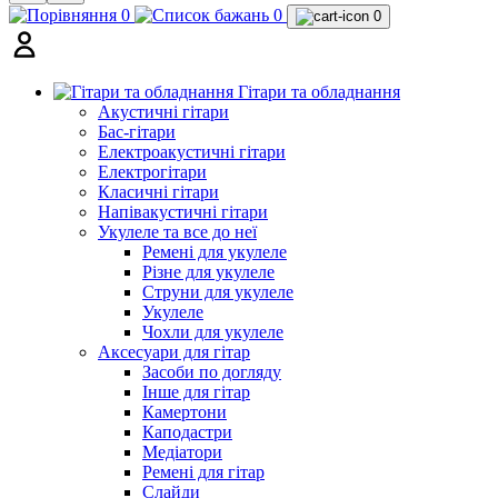
0
0
0
Гітари та обладнання
Акустичні гітари
Бас-гітари
Електроакустичні гітари
Електрогітари
Класичні гітари
Напівакустичні гітари
Укулеле та все до неї
Ремені для укулеле
Різне для укулеле
Струни для укулеле
Укулеле
Чохли для укулеле
Аксесуари для гітар
Засоби по догляду
Інше для гітар
Камертони
Каподастри
Медіатори
Ремені для гітар
Слайди