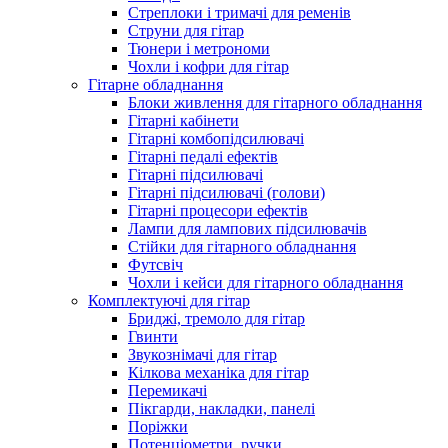
Стреплоки і тримачі для ременів
Струни для гітар
Тюнери і метрономи
Чохли і кофри для гітар
Гітарне обладнання
Блоки живлення для гітарного обладнання
Гітарні кабінети
Гітарні комбопідсилювачі
Гітарні педалі ефектів
Гітарні підсилювачі
Гітарні підсилювачі (голови)
Гітарні процесори ефектів
Лампи для лампових підсилювачів
Стійки для гітарного обладнання
Футсвіч
Чохли і кейси для гітарного обладнання
Комплектуючі для гітар
Бриджі, тремоло для гітар
Гвинти
Звукознімачі для гітар
Кілкова механіка для гітар
Перемикачі
Пікгарди, накладки, панелі
Поріжки
Потенціометри, ручки