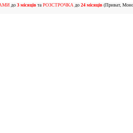
АМИ
до
3 місяців
та
РОЗСТРОЧКА
до
24 місяців
(Приват, Моно