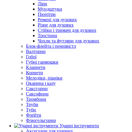
Ліри
Мундштуки
Пюпітри
Ремені для духових
Різне для духових
Стійки і тримачі для духових
Тростини
Чохли та футляри для духових
Блок-флейта і пеннівістл
Валторни
Гобої
Губні гармошки
Кларнети
Корнети
Мелодіки, піаніки
Окарина і казу
Саксгорни
Саксофони
Тромбони
Труби
Туби
Флейти
Флюгельгорни
Ударні інструменти
Аксесуари для ударних