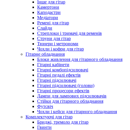
Інше для гітар
Камертони
Каподастри
Медіатори
Ремені для гітар
Слайди
Стреплоки і тримачі для ременів
Струни для гітар
Тюнери і метрономи
Чохли і кофри для гітар
Гітарне обладнання
Блоки живлення для гітарного обладнання
Гітарні кабінети
Гітарні комбопідсилювачі
Гітарні педалі ефектів
Гітарні підсилювачі
Гітарні підсилювачі (голови)
Гітарні процесори ефектів
Лампи для лампових підсилювачів
Стійки для гітарного обладнання
Футсвіч
Чохли і кейси для гітарного обладнання
Комплектуючі для гітар
Бриджі, тремоло для гітар
Гвинти