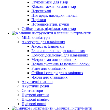
Звукознімачі для гітар
Кілкова механіка для гітар
Перемикачі
Пікгарди, накладки, панелі
Поріжки
Потенціометри, ручки
Стійки, гаки, підніжки для гітар
Клавішні інструменти
MIDI-клавіатури
Аксесуари для клавішних
Аксесуар Банкетки
Блоки живлення для клавішних
Комбопідсилювачі для клавішних
Метрономи для клавішних
Педалі сустейна та педальні блоки
Різне для клавішних
Стійки і стенди для клавішних
Чохли для клавішних
Акустичні піаніно
Акустичні роялі
Синтезатори
Цифрові органи
Цифрові піаніно
Цифрові роялі
Смичкові інструменти