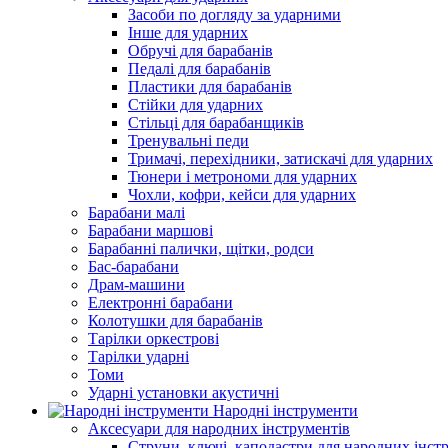
Засоби по догляду за ударними
Інше для ударних
Обручі для барабанів
Педалі для барабанів
Пластики для барабанів
Стійки для ударних
Стільці для барабанщиків
Тренувальні педи
Тримачі, перехідники, затискачі для ударних
Тюнери і метрономи для ударних
Чохли, кофри, кейси для ударних
Барабани малі
Барабани маршові
Барабанні палички, щітки, родси
Бас-барабани
Драм-машини
Електронні барабани
Колотушки для барабанів
Тарілки оркестрові
Тарілки ударні
Томи
Ударні установки акустичні
Народні інструменти
Аксесуари для народних інструментів
Струни, ключі, каподастри для народних інст