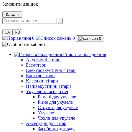
Замовити дзвінок
Каталог
UA
RU
0
0
0
Гітари та обладнання
Акустичні гітари
Бас-гітари
Електроакустичні гітари
Електрогітари
Класичні гітари
Напівакустичні гітари
Укулеле та все до неї
Ремені для укулеле
Різне для укулеле
Струни для укулеле
Укулеле
Чохли для укулеле
Аксесуари для гітар
Засоби по догляду