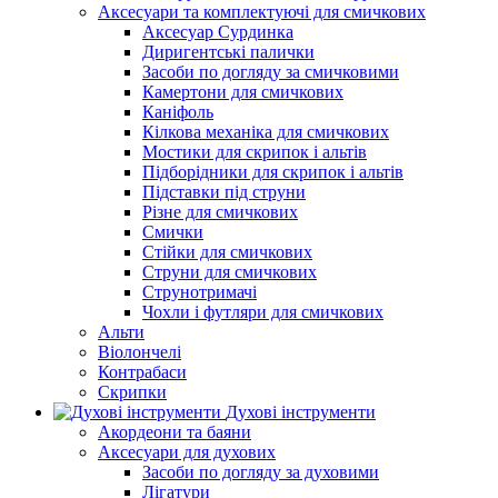
Аксесуари та комплектуючі для смичкових
Аксесуар Сурдинка
Диригентські палички
Засоби по догляду за смичковими
Камертони для смичкових
Каніфоль
Кілкова механіка для смичкових
Мостики для скрипок і альтів
Підборiдники для скрипок і альтів
Підставки під струни
Різне для смичкових
Смички
Стійки для смичкових
Струни для смичкових
Струнотримачі
Чохли і футляри для смичкових
Альти
Віолончелі
Контрабаси
Скрипки
Духові інструменти
Акордеони та баяни
Аксесуари для духових
Засоби по догляду за духовими
Лігатури