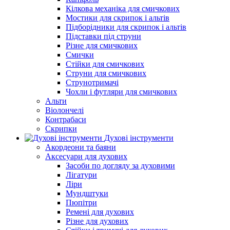
Кілкова механіка для смичкових
Мостики для скрипок і альтів
Підборiдники для скрипок і альтів
Підставки під струни
Різне для смичкових
Смички
Стійки для смичкових
Струни для смичкових
Струнотримачі
Чохли і футляри для смичкових
Альти
Віолончелі
Контрабаси
Скрипки
Духові інструменти
Акордеони та баяни
Аксесуари для духових
Засоби по догляду за духовими
Лігатури
Ліри
Мундштуки
Пюпітри
Ремені для духових
Різне для духових