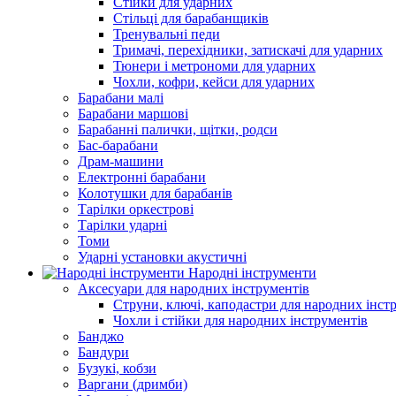
Стійки для ударних
Стільці для барабанщиків
Тренувальні педи
Тримачі, перехідники, затискачі для ударних
Тюнери і метрономи для ударних
Чохли, кофри, кейси для ударних
Барабани малі
Барабани маршові
Барабанні палички, щітки, родси
Бас-барабани
Драм-машини
Електронні барабани
Колотушки для барабанів
Тарілки оркестрові
Тарілки ударні
Томи
Ударні установки акустичні
Народні інструменти
Аксесуари для народних інструментів
Струни, ключі, каподастри для народних інст
Чохли і стійки для народних інструментів
Банджо
Бандури
Бузукі, кобзи
Варгани (дримби)