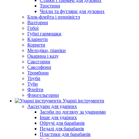
Стійки і тримачі для духових
Тростини
Чохли та футляри для духових
Блок-флейта і пеннівістл
Валторни
Гобої
Губні гармошки
Кларнети
Корнети
Мелодіки, піаніки
Окарина і казу
Саксгорни
Саксофони
Тромбони
Труби
Туби
Флейти
Флюгельгорни
Ударні інструменти
Аксесуари для ударних
Засоби по догляду за ударними
Інше для ударних
Обручі для барабанів
Педалі для барабанів
Пластики для барабанів