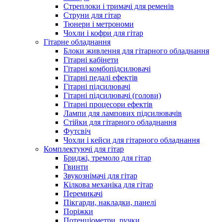
Стреплоки і тримачі для ременів
Струни для гітар
Тюнери і метрономи
Чохли і кофри для гітар
Гітарне обладнання
Блоки живлення для гітарного обладнання
Гітарні кабінети
Гітарні комбопідсилювачі
Гітарні педалі ефектів
Гітарні підсилювачі
Гітарні підсилювачі (голови)
Гітарні процесори ефектів
Лампи для лампових підсилювачів
Стійки для гітарного обладнання
Футсвіч
Чохли і кейси для гітарного обладнання
Комплектуючі для гітар
Бриджі, тремоло для гітар
Гвинти
Звукознімачі для гітар
Кілкова механіка для гітар
Перемикачі
Пікгарди, накладки, панелі
Поріжки
Потенціометри, ручки