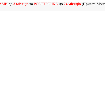
АМИ
до
3 місяців
та
РОЗСТРОЧКА
до
24 місяців
(Приват, Моно