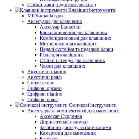
Стійки, гаки, підніжки для гітар
Клавішні інструменти
MIDI-клавіатури
Аксесуари для клавішних
Аксесуар Банкетки
Блоки живлення для клавішних
Комбопідсилювачі для клавішних
Метрономи для клавішних
Педалі сустейна та педальні блоки
Різне для клавішних
Стійки і стенди для клавішних
Чохли для клавішних
Акустичні піаніно
Акустичні роялі
Синтезатори
Цифрові органи
Цифрові піаніно
Цифрові роялі
Смичкові інструменти
Аксесуари та комплектуючі для смичкових
Аксесуар Сурдинка
Диригентські палички
Засоби по догляду за смичковими
Камертони для смичкових
Каніфоль