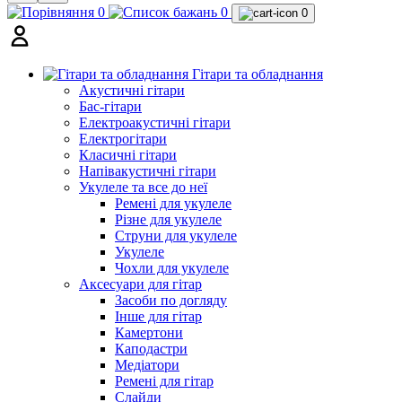
0
0
0
Гітари та обладнання
Акустичні гітари
Бас-гітари
Електроакустичні гітари
Електрогітари
Класичні гітари
Напівакустичні гітари
Укулеле та все до неї
Ремені для укулеле
Різне для укулеле
Струни для укулеле
Укулеле
Чохли для укулеле
Аксесуари для гітар
Засоби по догляду
Інше для гітар
Камертони
Каподастри
Медіатори
Ремені для гітар
Слайди