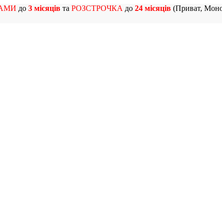
АМИ
до
3 місяців
та
РОЗСТРОЧКА
до
24 місяців
(Приват, Моно