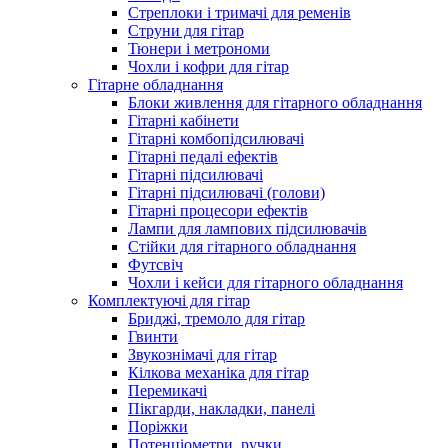
Стреплоки і тримачі для ременів
Струни для гітар
Тюнери і метрономи
Чохли і кофри для гітар
Гітарне обладнання
Блоки живлення для гітарного обладнання
Гітарні кабінети
Гітарні комбопідсилювачі
Гітарні педалі ефектів
Гітарні підсилювачі
Гітарні підсилювачі (голови)
Гітарні процесори ефектів
Лампи для лампових підсилювачів
Стійки для гітарного обладнання
Футсвіч
Чохли і кейси для гітарного обладнання
Комплектуючі для гітар
Бриджі, тремоло для гітар
Гвинти
Звукознімачі для гітар
Кілкова механіка для гітар
Перемикачі
Пікгарди, накладки, панелі
Поріжки
Потенціометри, ручки