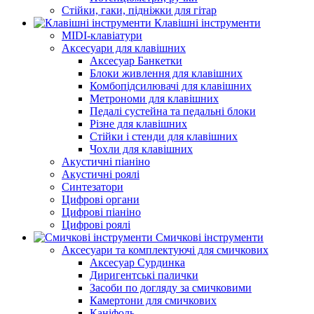
Стійки, гаки, підніжки для гітар
Клавішні інструменти
MIDI-клавіатури
Аксесуари для клавішних
Аксесуар Банкетки
Блоки живлення для клавішних
Комбопідсилювачі для клавішних
Метрономи для клавішних
Педалі сустейна та педальні блоки
Різне для клавішних
Стійки і стенди для клавішних
Чохли для клавішних
Акустичні піаніно
Акустичні роялі
Синтезатори
Цифрові органи
Цифрові піаніно
Цифрові роялі
Смичкові інструменти
Аксесуари та комплектуючі для смичкових
Аксесуар Сурдинка
Диригентські палички
Засоби по догляду за смичковими
Камертони для смичкових
Каніфоль