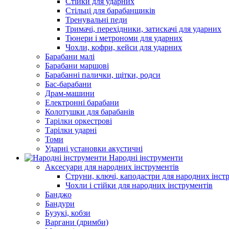
Стійки для ударних
Стільці для барабанщиків
Тренувальні педи
Тримачі, перехідники, затискачі для ударних
Тюнери і метрономи для ударних
Чохли, кофри, кейси для ударних
Барабани малі
Барабани маршові
Барабанні палички, щітки, родси
Бас-барабани
Драм-машини
Електронні барабани
Колотушки для барабанів
Тарілки оркестрові
Тарілки ударні
Томи
Ударні установки акустичні
Народні інструменти
Аксесуари для народних інструментів
Струни, ключі, каподастри для народних інст
Чохли і стійки для народних інструментів
Банджо
Бандури
Бузукі, кобзи
Варгани (дримби)