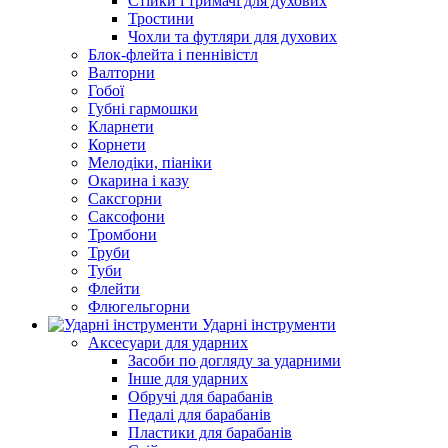
Стійки і тримачі для духових
Тростини
Чохли та футляри для духових
Блок-флейта і пеннівістл
Валторни
Гобої
Губні гармошки
Кларнети
Корнети
Мелодіки, піаніки
Окарина і казу
Саксгорни
Саксофони
Тромбони
Труби
Туби
Флейти
Флюгельгорни
Ударні інструменти
Аксесуари для ударних
Засоби по догляду за ударними
Інше для ударних
Обручі для барабанів
Педалі для барабанів
Пластики для барабанів