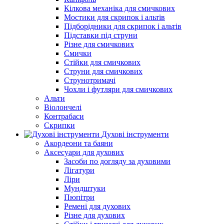
Кілкова механіка для смичкових
Мостики для скрипок і альтів
Підборiдники для скрипок і альтів
Підставки під струни
Різне для смичкових
Смички
Стійки для смичкових
Струни для смичкових
Струнотримачі
Чохли і футляри для смичкових
Альти
Віолончелі
Контрабаси
Скрипки
Духові інструменти
Акордеони та баяни
Аксесуари для духових
Засоби по догляду за духовими
Лігатури
Ліри
Мундштуки
Пюпітри
Ремені для духових
Різне для духових