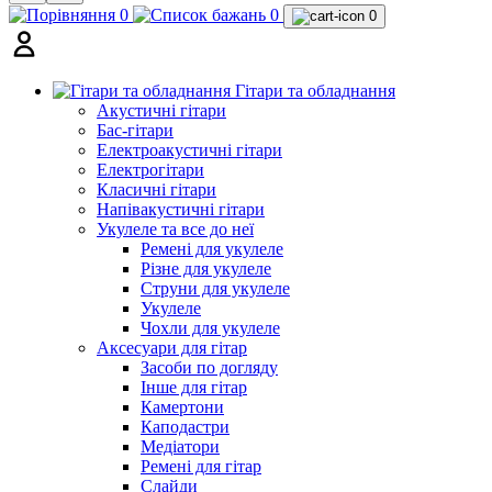
0
0
0
Гітари та обладнання
Акустичні гітари
Бас-гітари
Електроакустичні гітари
Електрогітари
Класичні гітари
Напівакустичні гітари
Укулеле та все до неї
Ремені для укулеле
Різне для укулеле
Струни для укулеле
Укулеле
Чохли для укулеле
Аксесуари для гітар
Засоби по догляду
Інше для гітар
Камертони
Каподастри
Медіатори
Ремені для гітар
Слайди