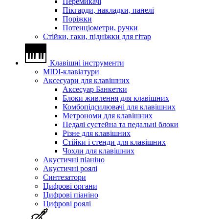
Перемикачі
Пікгарди, накладки, панелі
Поріжки
Потенціометри, ручки
Стійки, гаки, підніжки для гітар
Клавішні інструменти
MIDI-клавіатури
Аксесуари для клавішних
Аксесуар Банкетки
Блоки живлення для клавішних
Комбопідсилювачі для клавішних
Метрономи для клавішних
Педалі сустейна та педальні блоки
Різне для клавішних
Стійки і стенди для клавішних
Чохли для клавішних
Акустичні піаніно
Акустичні роялі
Синтезатори
Цифрові органи
Цифрові піаніно
Цифрові роялі