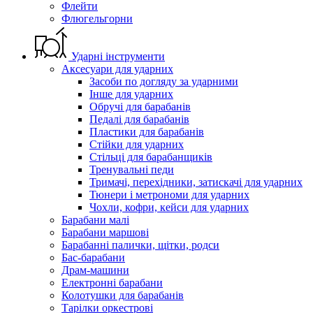
Флейти
Флюгельгорни
Ударні інструменти
Аксесуари для ударних
Засоби по догляду за ударними
Інше для ударних
Обручі для барабанів
Педалі для барабанів
Пластики для барабанів
Стійки для ударних
Стільці для барабанщиків
Тренувальні педи
Тримачі, перехідники, затискачі для ударних
Тюнери і метрономи для ударних
Чохли, кофри, кейси для ударних
Барабани малі
Барабани маршові
Барабанні палички, щітки, родси
Бас-барабани
Драм-машини
Електронні барабани
Колотушки для барабанів
Тарілки оркестрові