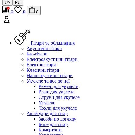
UA
RU
0
0
0
Гітари та обладнання
Акустичні гітари
Бас-гітари
Електроакустичні гітари
Електрогітари
Класичні гітари
Напівакустичні гітари
Укулеле та все до неї
Ремені для укулеле
Різне для укулеле
Струни для укулеле
Укулеле
Чохли для укулеле
Аксесуари для гітар
Засоби по догляду
Інше для гітар
Камертони