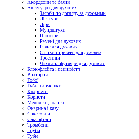
Акордеони та баяни
Аксесуари для духових
Засоби по догляду за духовими
Лігатури
Ліри
Мундштуки
Пюпітри
Ремені для духових
Різне для духових
Стійки і тримачі для духових
Тростини
Чохли та футляри для духових
Блок-флейта і пеннівістл
Валторни
Гобої
Губні гармошки
Кларнети
Корнети
Мелодіки, піаніки
Окарина і казу
Саксгорни
Саксофони
Тромбони
Труби
Туби