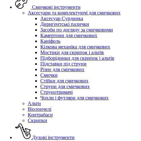
Смичкові інструменти
Аксесуари та комплектуючі для смичкових
Аксесуар Сурдинка
Диригентські палички
Засоби по догляду за смичковими
Камертони для смичкових
Каніфоль
Кілкова механіка для смичкових
Мостики для скрипок і альтів
Підборiдники для скрипок і альтів
Підставки під струни
Різне для смичкових
Смички
Стійки для смичкових
Струни для смичкових
Струнотримачі
Чохли і футляри для смичкових
Альти
Віолончелі
Контрабаси
Скрипки
Духові інструменти