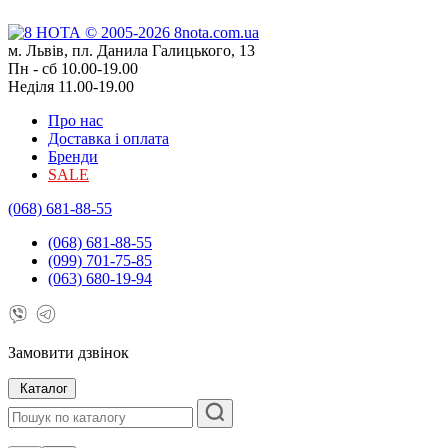
м. Львів, пл. Данила Галицького, 13
Пн - сб 10.00-19.00
Неділя 11.00-19.00
Про нас
Доставка і оплата
Бренди
SALE
(068) 681-88-55
(068) 681-88-55
(099) 701-75-85
(063) 680-19-94
Замовити дзвінок
Каталог