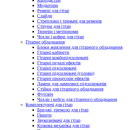
Каподастри
Медіатори
Ремені для гітар
Слайди
Стреплоки і тримачі для ременів
Струни для гітар
Тюнери і метрономи
Чохли і кофри для гітар
Гітарне обладнання
Блоки живлення для гітарного обладнання
Гітарні кабінети
Гітарні комбопідсилювачі
Гітарні педалі ефектів
Гітарні підсилювачі
Гітарні підсилювачі (голови)
Гітарні процесори ефектів
Лампи для лампових підсилювачів
Стійки для гітарного обладнання
Футсвіч
Чохли і кейси для гітарного обладнання
Комплектуючі для гітар
Бриджі, тремоло для гітар
Гвинти
Звукознімачі для гітар
Кілкова механіка для гітар