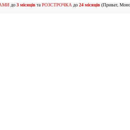
АМИ
до
3 місяців
та
РОЗСТРОЧКА
до
24 місяців
(Приват, Моно