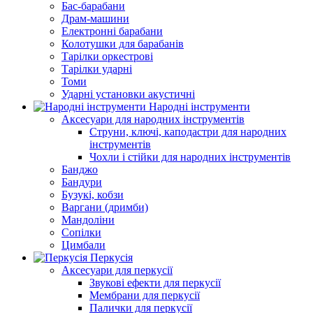
Бас-барабани
Драм-машини
Електронні барабани
Колотушки для барабанів
Тарілки оркестрові
Тарілки ударні
Томи
Ударні установки акустичні
Народні інструменти
Аксесуари для народних інструментів
Струни, ключі, каподастри для народних
інструментів
Чохли і стійки для народних інструментів
Банджо
Бандури
Бузукі, кобзи
Варгани (дримби)
Мандоліни
Сопілки
Цимбали
Перкусія
Аксесуари для перкусії
Звукові ефекти для перкусії
Мембрани для перкусії
Палички для перкусії