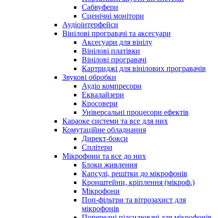
Сабвуфери
Сценічні монітори
Аудіоінтерфейси
Вінілові програвачі та аксесуари
Аксесуари для вінілу
Вінілові платівки
Вінілові програвачі
Картриджі для вінілових програвачів
Звукові обробки
Аудіо компресори
Еквалайзери
Кросовери
Універсальні процесори ефектів
Караоке системи та все для них
Комутаційне обладнання
Директ-бокси
Сплітери
Мікрофони та все до них
Блоки живлення
Капсулі, решітки до мікрофонів
Кронштейни, кріплення (мікроф.)
Мікрофони
Поп-фільтри та вітрозахист для
мікрофонів
Попередні підсилювачі для мікрофонів