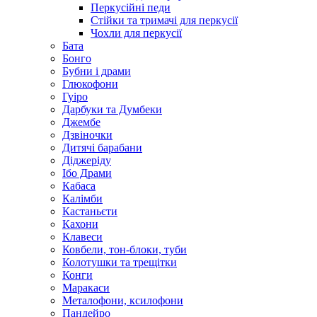
Перкусійні педи
Стійки та тримачі для перкусії
Чохли для перкусії
Бата
Бонго
Бубни і драми
Глюкофони
Гуіро
Дарбуки та Думбеки
Джембе
Дзвіночки
Дитячі барабани
Діджеріду
Ібо Драми
Кабаса
Калімби
Кастаньєти
Кахони
Клавеси
Ковбели, тон-блоки, туби
Колотушки та трещітки
Конги
Маракаси
Металофони, ксилофони
Пандейро