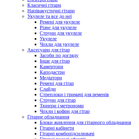
Класичні гітари
Напівакустичні гітари
Укулеле та все до неї
Ремені для укулеле
Різне для укулеле
Струни для укулеле
Укулеле
Чохли для укулеле
Аксесуари для гітар
Засоби по догляду
Інше для гітар
Камертони
Каподастри
Медіатори
Ремені для гітар
Слайди
Стреплоки і тримачі для ременів
Струни для гітар
Тюнери і метрономи
Чохли і кофри для гітар
Гітарне обладнання
Блоки живлення для гітарного обладнання
Гітарні кабінети
Гітарні комбопідсилювачі