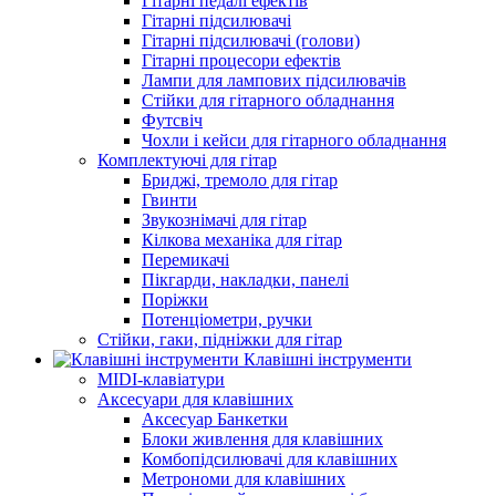
Гітарні педалі ефектів
Гітарні підсилювачі
Гітарні підсилювачі (голови)
Гітарні процесори ефектів
Лампи для лампових підсилювачів
Стійки для гітарного обладнання
Футсвіч
Чохли і кейси для гітарного обладнання
Комплектуючі для гітар
Бриджі, тремоло для гітар
Гвинти
Звукознімачі для гітар
Кілкова механіка для гітар
Перемикачі
Пікгарди, накладки, панелі
Поріжки
Потенціометри, ручки
Стійки, гаки, підніжки для гітар
Клавішні інструменти
MIDI-клавіатури
Аксесуари для клавішних
Аксесуар Банкетки
Блоки живлення для клавішних
Комбопідсилювачі для клавішних
Метрономи для клавішних