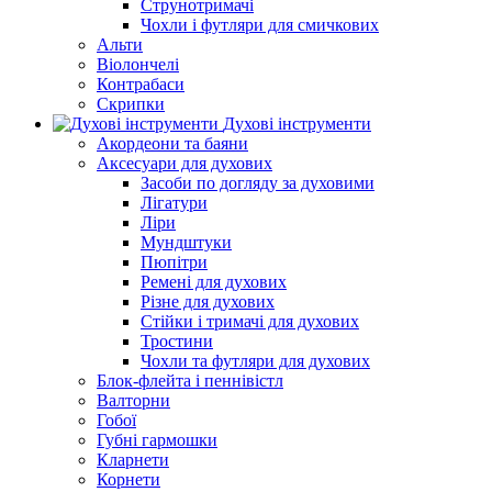
Струнотримачі
Чохли і футляри для смичкових
Альти
Віолончелі
Контрабаси
Скрипки
Духові інструменти
Акордеони та баяни
Аксесуари для духових
Засоби по догляду за духовими
Лігатури
Ліри
Мундштуки
Пюпітри
Ремені для духових
Різне для духових
Стійки і тримачі для духових
Тростини
Чохли та футляри для духових
Блок-флейта і пеннівістл
Валторни
Гобої
Губні гармошки
Кларнети
Корнети