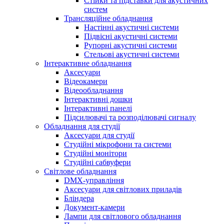
Стійки та підставки для акустичних
систем
Трансляційне обладнання
Настінні акустичні системи
Підвісні акустичні системи
Рупорні акустичні системи
Стельові акустичні системи
Інтерактивне обладнання
Аксесуари
Відеокамери
Відеообладнання
Інтерактивні дошки
Інтерактивні панелі
Підсилювачі та розподілювачі сигналу
Обладнання для студії
Аксесуари для студії
Студійні мікрофони та системи
Студійні монітори
Студійні сабвуфери
Світлове обладнання
DMX-управління
Аксесуари для світлових приладів
Бліндера
Документ-камери
Лампи для світлового обладнання