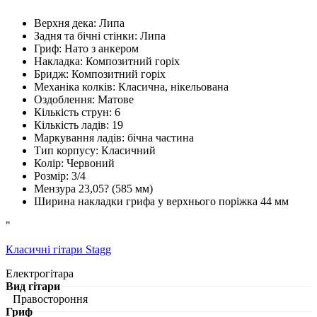
Верхня дека: Липа
Задня та бічні стінки: Липа
Гриф: Нато з анкером
Накладка: Композитний горіх
Бридж: Композитний горіх
Механіка колків: Класична, нікельована
Оздоблення: Матове
Кількість струн: 6
Кількість ладів: 19
Маркування ладів: бічна частина
Тип корпусу: Класичний
Колір: Червоний
Розмір: 3/4
Мензура 23,05? (585 мм)
Ширина накладки грифа у верхнього поріжка 44 мм
"
Класичні гітари Stagg
Електрогітара
Вид гітари
Правостороння
Гриф