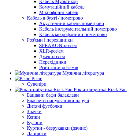
Кабель Мультикор
Комутаційний кабель
Мікрофонні кабелі
Кабель в бухті / пометрово
Акустичний кабель пометрово
Кабель інструментальний пометрово
Кабель мікрофонний пометрово
Роз'єми і перехідники
SPEAKON-роз'єм
XLR-роз'єм
Джек-роз'єм
Перехідники
Різні типи роз'ємів
Музична література
Різне
Сувеніри
Рок-атрибутика Rock Fan
Бандани бафи балаклави
Браслети напульсники наручі
Дитячі футболки
Значки
Кепки
Кулони
Куртки - безрукавки (джинс)
Ланцюги