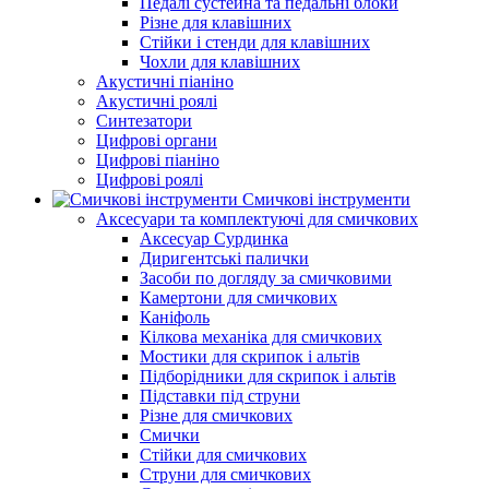
Педалі сустейна та педальні блоки
Різне для клавішних
Стійки і стенди для клавішних
Чохли для клавішних
Акустичні піаніно
Акустичні роялі
Синтезатори
Цифрові органи
Цифрові піаніно
Цифрові роялі
Смичкові інструменти
Аксесуари та комплектуючі для смичкових
Аксесуар Сурдинка
Диригентські палички
Засоби по догляду за смичковими
Камертони для смичкових
Каніфоль
Кілкова механіка для смичкових
Мостики для скрипок і альтів
Підборiдники для скрипок і альтів
Підставки під струни
Різне для смичкових
Смички
Стійки для смичкових
Струни для смичкових