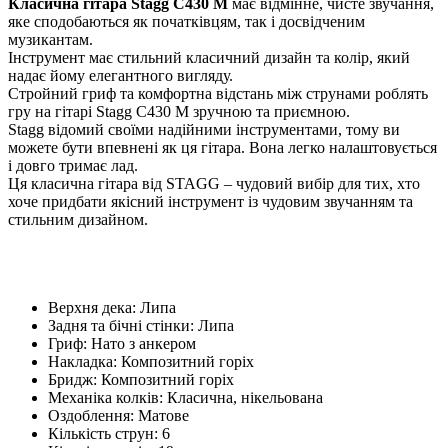
Класична гітара Stagg C430 M
має відмінне, чисте звучання,
яке сподобаються як початківцям, так і досвідченим
музикантам.
Інструмент має стильний класичний дизайн та колір, який
надає йому елегантного вигляду.
Стройний гриф та комфортна відстань між струнами роблять
гру на гітарі Stagg C430 M зручною та приємною.
Stagg відомий своїми надійними інструментами, тому ви
можете бути впевнені як ця гітара. Вона легко налаштовується
і довго тримає лад.
Ця класична гітара від STAGG – чудовий вибір для тих, хто
хоче придбати якісний інструмент із чудовим звучанням та
стильним дизайном.
Верхня дека: Липа
Задня та бічні стінки: Липа
Гриф: Нато з анкером
Накладка: Композитний горіх
Бридж: Композитний горіх
Механіка колків: Класична, нікельована
Оздоблення: Матове
Кількість струн: 6