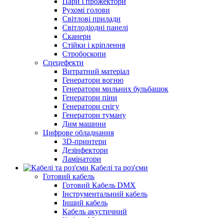
Пари і прожектори
Рухомі голови
Світлові прилади
Світлодіодні панелі
Сканери
Стійки і кріплення
Стробоскопи
Спецефекти
Витратний матеріал
Генератори вогню
Генератори мильних бульбашок
Генератори піни
Генератори снігу
Генератори туману
Дим машини
Цифрове обладнання
3D-принтери
Дезінфектори
Ламінатори
Кабелі та роз'єми
Готовий кабель
Готовий Кабель DMX
Інструментальний кабель
Інший кабель
Кабель акустичний