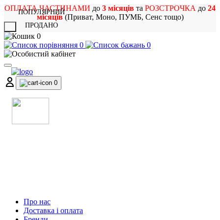
ОПЛАТА ЧАСТИНАМИ
до
3 місяців
та
РОЗСТРОЧКА
до
24
ПОПУЛЯРНИЙ
місяців
(Приват, Моно, ПУМБ, Сенс тощо)
ПРОДАНО
X
0
0
0
0
МАГАЗИН
МУЗИЧНИХ ІНСТРУМЕНТІВ
ТА РОК АТРИБУТИКИ
Про нас
Доставка і оплата
Бренди