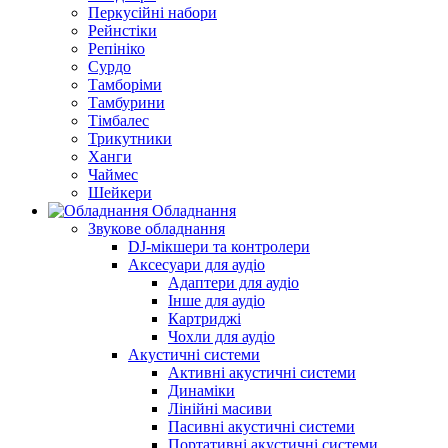
Перкусійні набори
Рейнстіки
Репініко
Сурдо
Тамборіми
Тамбурини
Тімбалес
Трикутники
Ханги
Чаймес
Шейкери
Обладнання
Звукове обладнання
DJ-мікшери та контролери
Аксесуари для аудіо
Адаптери для аудіо
Інше для аудіо
Картриджі
Чохли для аудіо
Акустичні системи
Активні акустичні системи
Динаміки
Лінійні масиви
Пасивні акустичні системи
Портативні акустичні системи