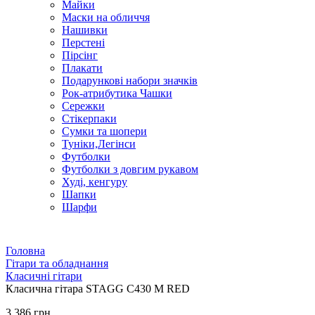
Майки
Маски на обличчя
Нашивки
Перстені
Пірсінг
Плакати
Подарункові набори значків
Рок-атрибутика Чашки
Сережки
Стікерпаки
Сумки та шопери
Туніки,Легінси
Футболки
Футболки з довгим рукавом
Худі, кенгуру
Шапки
Шарфи
Головна
Гітари та обладнання
Класичні гітари
Класична гітара STAGG C430 M RED
3 386 грн