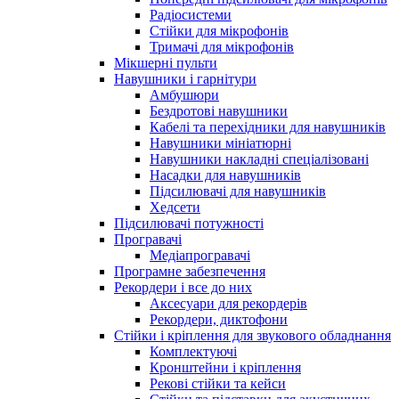
Радіосистеми
Стійки для мікрофонів
Тримачі для мікрофонів
Мікшерні пульти
Навушники і гарнітури
Амбушюри
Бездротові навушники
Кабелі та перехідники для навушників
Навушники мініатюрні
Навушники накладні спеціалізовані
Насадки для навушників
Підсилювачі для навушників
Хедсети
Підсилювачі потужності
Програвачі
Медіапрогравачі
Програмне забезпечення
Рекордери і все до них
Аксесуари для рекордерів
Рекордери, диктофони
Стійки і кріплення для звукового обладнання
Комплектуючі
Кронштейни і кріплення
Рекові стійки та кейси