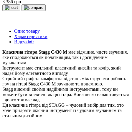
3 386 грн
Опис товару
Характеристики
Відгуків
0
Класична гітара Stagg C430 M
має відмінне, чисте звучання,
яке сподобаються як початківцям, так і досвідченим
музикантам.
Інструмент має стильний класичний дизайн та колір, який
надає йому елегантного вигляду.
Стройний гриф та комфортна відстань між струнами роблять
гру на гітарі Stagg C430 M зручною та приємною.
Stagg відомий своїми надійними інструментами, тому ви
можете бути впевнені як ця гітара. Вона легко налаштовується
і довго тримає лад.
Ця класична гітара від STAGG – чудовий вибір для тих, хто
хоче придбати якісний інструмент із чудовим звучанням та
стильним дизайном.