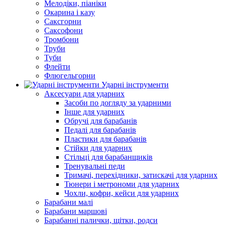
Мелодіки, піаніки
Окарина і казу
Саксгорни
Саксофони
Тромбони
Труби
Туби
Флейти
Флюгельгорни
Ударні інструменти
Аксесуари для ударних
Засоби по догляду за ударними
Інше для ударних
Обручі для барабанів
Педалі для барабанів
Пластики для барабанів
Стійки для ударних
Стільці для барабанщиків
Тренувальні педи
Тримачі, перехідники, затискачі для ударних
Тюнери і метрономи для ударних
Чохли, кофри, кейси для ударних
Барабани малі
Барабани маршові
Барабанні палички, щітки, родси