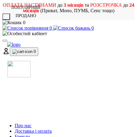
ОПЛАТА ЧАСТИНАМИ
до
3 місяців
та
РОЗСТРОЧКА
до
24
ПОПУЛЯРНИЙ
місяців
(Приват, Моно, ПУМБ, Сенс тощо)
ПРОДАНО
X
0
0
0
0
МАГАЗИН
МУЗИЧНИХ ІНСТРУМЕНТІВ
ТА РОК АТРИБУТИКИ
Про нас
Доставка і оплата
Бренди