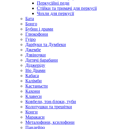
Перкусійні педи
Стійки та тримачі для перкусії
Чохли для перкусії
Бата
Бонго
Бубни і драми
Глюкофони
Гуіро
Дарбуки та Думбеки
Джембе
Дзвіночки
Дитячі барабани
Діджеріду
Ібо Драми
Кабаса
Калімби
Кастаньєти
Кахони
Клавеси
Ковбели, тон-блоки, туби
Колотушки та трещітки
Конги
Маракаси
Металофони, ксилофони
Пандейро