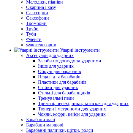
Мелодіки, піаніки
Окарина і казу
Саксгорни
Саксофони
Тромбони
Труби
Туби
Флейти
Флюгельгорни
Ударні інструменти
Аксесуари для ударних
Засоби по догляду за ударними
Інше для ударних
Обручі для барабанів
Педалі для барабанів
Пластики для барабанів
Стійки для ударних
Стільці для барабанщиків
Тренувальні педи
Тримачі, перехідники, затискачі для ударних
Тюнери і метрономи для ударних
Чохли, кофри, кейси для ударних
Барабани малі
Барабани маршові
Барабанні палички, щітки, родси