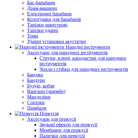
Бас-барабани
Драм-машини
Електронні барабани
Колотушки для барабанів
Тарілки оркестрові
Тарілки ударні
Томи
Ударні установки акустичні
Народні інструменти
Аксесуари для народних інструментів
Струни, ключі, каподастри для народних
інструментів
Чохли і стійки для народних інструментів
Банджо
Бандури
Бузукі, кобзи
Варгани (дримби)
Мандоліни
Сопілки
Цимбали
Перкусія
Аксесуари для перкусії
Звукові ефекти для перкусії
Мембрани для перкусії
Палички для перкусії