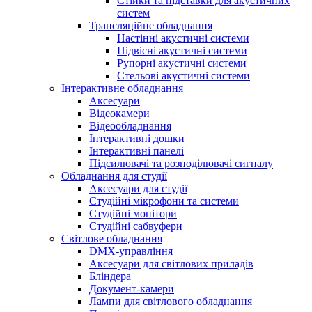
Стійки та підставки для акустичних
систем
Трансляційне обладнання
Настінні акустичні системи
Підвісні акустичні системи
Рупорні акустичні системи
Стельові акустичні системи
Інтерактивне обладнання
Аксесуари
Відеокамери
Відеообладнання
Інтерактивні дошки
Інтерактивні панелі
Підсилювачі та розподілювачі сигналу
Обладнання для студії
Аксесуари для студії
Студійні мікрофони та системи
Студійні монітори
Студійні сабвуфери
Світлове обладнання
DMX-управління
Аксесуари для світлових приладів
Бліндера
Документ-камери
Лампи для світлового обладнання