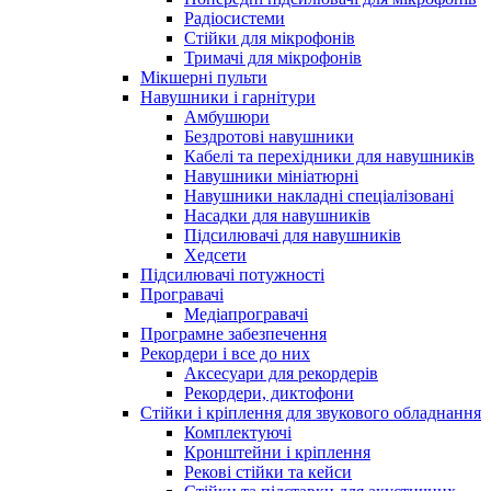
Радіосистеми
Стійки для мікрофонів
Тримачі для мікрофонів
Мікшерні пульти
Навушники і гарнітури
Амбушюри
Бездротові навушники
Кабелі та перехідники для навушників
Навушники мініатюрні
Навушники накладні спеціалізовані
Насадки для навушників
Підсилювачі для навушників
Хедсети
Підсилювачі потужності
Програвачі
Медіапрогравачі
Програмне забезпечення
Рекордери і все до них
Аксесуари для рекордерів
Рекордери, диктофони
Стійки і кріплення для звукового обладнання
Комплектуючі
Кронштейни і кріплення
Рекові стійки та кейси