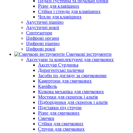
Педалі сустейна та педальні блоки
Різне для клавішних
Стійки і стенди для клавішних
Чохли для клавішних
Акустичні піаніно
Акустичні роялі
Синтезатори
Цифрові органи
Цифрові піаніно
Цифрові роялі
Смичкові інструменти
Аксесуари та комплектуючі для смичкових
Аксесуар Сурдинка
Диригентські палички
Засоби по догляду за смичковими
Камертони для смичкових
Каніфоль
Кілкова механіка для смичкових
Мостики для скрипок і альтів
Підборiдники для скрипок і альтів
Підставки під струни
Різне для смичкових
Смички
Стійки для смичкових
Струни для смичкових