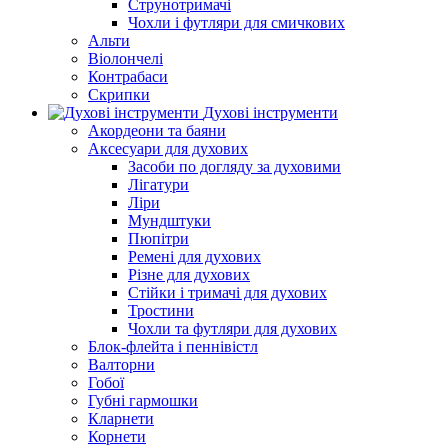
Струнотримачі
Чохли і футляри для смичкових
Альти
Віолончелі
Контрабаси
Скрипки
Духові інструменти
Акордеони та баяни
Аксесуари для духових
Засоби по догляду за духовими
Лігатури
Ліри
Мундштуки
Пюпітри
Ремені для духових
Різне для духових
Стійки і тримачі для духових
Тростини
Чохли та футляри для духових
Блок-флейта і пеннівістл
Валторни
Гобої
Губні гармошки
Кларнети
Корнети