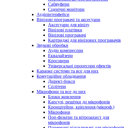
Сабвуфери
Сценічні монітори
Аудіоінтерфейси
Вінілові програвачі та аксесуари
Аксесуари для вінілу
Вінілові платівки
Вінілові програвачі
Картриджі для вінілових програвачів
Звукові обробки
Аудіо компресори
Еквалайзери
Кросовери
Універсальні процесори ефектів
Караоке системи та все для них
Комутаційне обладнання
Директ-бокси
Сплітери
Мікрофони та все до них
Блоки живлення
Капсулі, решітки до мікрофонів
Кронштейни, кріплення (мікроф.)
Мікрофони
Поп-фільтри та вітрозахист для
мікрофонів
Попередні підсилювачі для мікрофонів