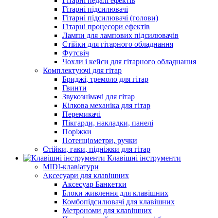
Гітарні педалі ефектів
Гітарні підсилювачі
Гітарні підсилювачі (голови)
Гітарні процесори ефектів
Лампи для лампових підсилювачів
Стійки для гітарного обладнання
Футсвіч
Чохли і кейси для гітарного обладнання
Комплектуючі для гітар
Бриджі, тремоло для гітар
Гвинти
Звукознімачі для гітар
Кілкова механіка для гітар
Перемикачі
Пікгарди, накладки, панелі
Поріжки
Потенціометри, ручки
Стійки, гаки, підніжки для гітар
Клавішні інструменти
MIDI-клавіатури
Аксесуари для клавішних
Аксесуар Банкетки
Блоки живлення для клавішних
Комбопідсилювачі для клавішних
Метрономи для клавішних