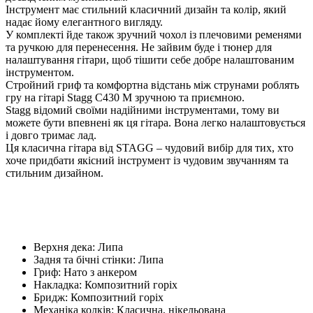
Інструмент має стильний класичний дизайн та колір, який
надає йому елегантного вигляду.
У комплекті йде також зручний чохол із плечовими ременями
та ручкою для перенесення. Не зайвим буде і тюнер для
налаштування гітари, щоб тішити себе добре налаштованим
інструментом.
Стройний гриф та комфортна відстань між струнами роблять
гру на гітарі Stagg C430 M зручною та приємною.
Stagg відомий своїми надійними інструментами, тому ви
можете бути впевнені як ця гітара. Вона легко налаштовується
і довго тримає лад.
Ця класична гітара від STAGG – чудовий вибір для тих, хто
хоче придбати якісний інструмент із чудовим звучанням та
стильним дизайном.
Верхня дека: Липа
Задня та бічні стінки: Липа
Гриф: Нато з анкером
Накладка: Композитний горіх
Бридж: Композитний горіх
Механіка колків: Класична, нікельована