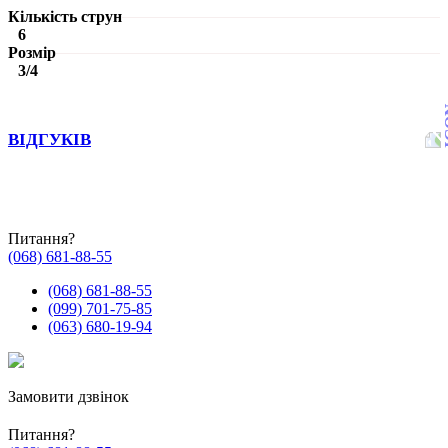
Кількість струн
6
Розмір
3/4
ВІДГУКІВ
Питання?
(068) 681-88-55
(068) 681-88-55
(099) 701-75-85
(063) 680-19-94
Замовити дзвінок
Питання?