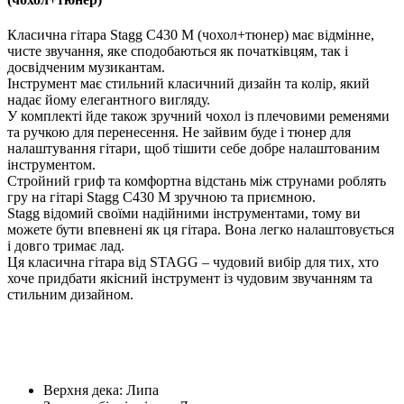
Класична гітара Stagg C430 M (чохол+тюнер) має відмінне,
чисте звучання, яке сподобаються як початківцям, так і
досвідченим музикантам.
Інструмент має стильний класичний дизайн та колір, який
надає йому елегантного вигляду.
У комплекті йде також зручний чохол із плечовими ременями
та ручкою для перенесення. Не зайвим буде і тюнер для
налаштування гітари, щоб тішити себе добре налаштованим
інструментом.
Стройний гриф та комфортна відстань між струнами роблять
гру на гітарі Stagg C430 M зручною та приємною.
Stagg відомий своїми надійними інструментами, тому ви
можете бути впевнені як ця гітара. Вона легко налаштовується
і довго тримає лад.
Ця класична гітара від STAGG – чудовий вибір для тих, хто
хоче придбати якісний інструмент із чудовим звучанням та
стильним дизайном.
Верхня дека: Липа