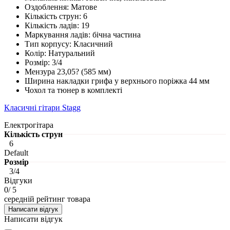
Оздоблення: Матове
Кількість струн: 6
Кількість ладів: 19
Маркування ладів: бічна частина
Тип корпусу: Класичний
Колір: Натуральний
Розмір: 3/4
Мензура 23,05? (585 мм)
Ширина накладки грифа у верхнього поріжка 44 мм
Чохол та тюнер в комплекті
Класичні гітари Stagg
Електрогітара
Кількість струн
6
Default
Розмір
3/4
Відгуки
0
/ 5
середній рейтинг товара
Написати відгук
Написати відгук