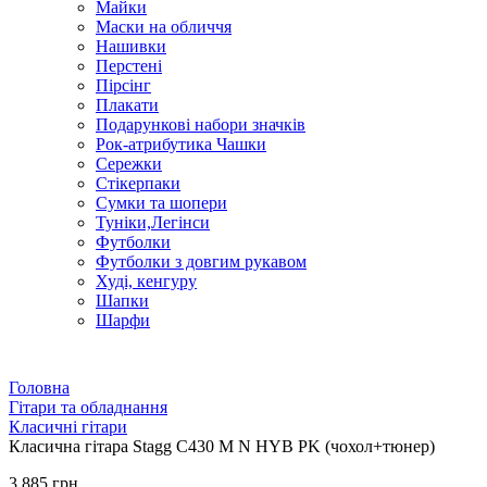
Майки
Маски на обличчя
Нашивки
Перстені
Пірсінг
Плакати
Подарункові набори значків
Рок-атрибутика Чашки
Сережки
Стікерпаки
Сумки та шопери
Туніки,Легінси
Футболки
Футболки з довгим рукавом
Худі, кенгуру
Шапки
Шарфи
Головна
Гітари та обладнання
Класичні гітари
Класична гітара Stagg C430 M N HYB PK (чохол+тюнер)
3 885 грн