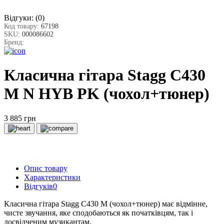
Відгуки:
(0)
Код товару:
67198
SKU:
000086602
Бренд:
Класична гітара Stagg C430
M N HYB PK (чохол+тюнер)
3 885 грн
Опис товару
Характеристики
Відгуків
0
Класична гітара Stagg C430 M (чохол+тюнер) має відмінне,
чисте звучання, яке сподобаються як початківцям, так і
досвідченим музикантам.