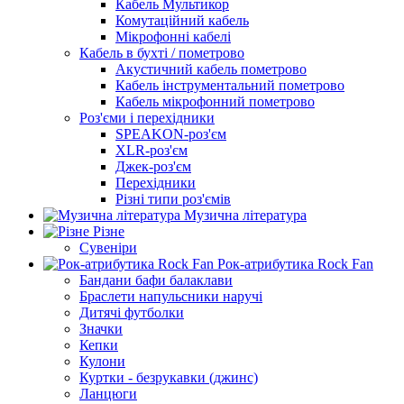
Кабель Мультикор
Комутаційний кабель
Мікрофонні кабелі
Кабель в бухті / пометрово
Акустичний кабель пометрово
Кабель інструментальний пометрово
Кабель мікрофонний пометрово
Роз'єми і перехідники
SPEAKON-роз'єм
XLR-роз'єм
Джек-роз'єм
Перехідники
Різні типи роз'ємів
Музична література
Різне
Сувеніри
Рок-атрибутика Rock Fan
Бандани бафи балаклави
Браслети напульсники наручі
Дитячі футболки
Значки
Кепки
Кулони
Куртки - безрукавки (джинс)
Ланцюги