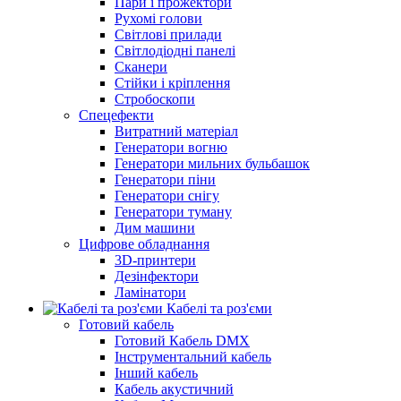
Пари і прожектори
Рухомі голови
Світлові прилади
Світлодіодні панелі
Сканери
Стійки і кріплення
Стробоскопи
Спецефекти
Витратний матеріал
Генератори вогню
Генератори мильних бульбашок
Генератори піни
Генератори снігу
Генератори туману
Дим машини
Цифрове обладнання
3D-принтери
Дезінфектори
Ламінатори
Кабелі та роз'єми
Готовий кабель
Готовий Кабель DMX
Інструментальний кабель
Інший кабель
Кабель акустичний