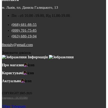
м. Львів, пл. Данила Галицького, 13
Пн - сб 10.00 -19.00, Нд 11.00-19.00
(068) 681-88-55
(099) 701-75-85
(063) 680-19-94
8notalv@gmail.com
Замовити дзвінок
Інформація
Про магазин
Користувачі
Актуально
COPYRIGHT 2005-2026
Cтворено в — OC STUDIO
Viber
Telegram