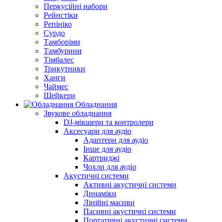
Перкусійні набори
Рейнстіки
Репініко
Сурдо
Тамборіми
Тамбурини
Тімбалес
Трикутники
Ханги
Чаймес
Шейкери
Обладнання
Звукове обладнання
DJ-мікшери та контролери
Аксесуари для аудіо
Адаптери для аудіо
Інше для аудіо
Картриджі
Чохли для аудіо
Акустичні системи
Активні акустичні системи
Динаміки
Лінійні масиви
Пасивні акустичні системи
Портативні акустичні системи