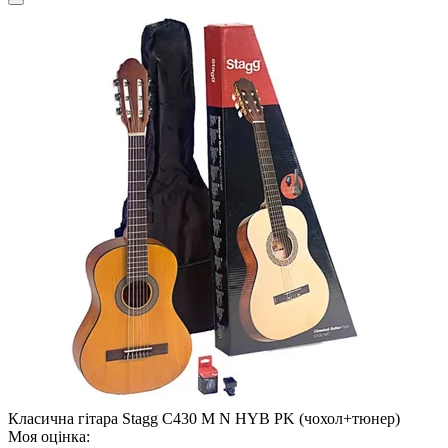
Класична гітара Stagg C430 M N HYB PK (чохол+тюнер)
Моя оцінка: