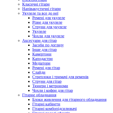
Класичні гітари
Напівакустичні гітари
Укулеле та все до неї
Ремені для укулеле
Різне для укулеле
Струни для укулеле
Укулеле
Чохли для укулеле
Аксесуари для гітар
Засоби по догляду
Інше для гітар
Камертони
Каподастри
Медіатори
Ремені для гітар
Слайди
Стреплоки і тримачі для ременів
Струни для гітар
Тюнери і метрономи
Чохли і кофри для гітар
Гітарне обладнання
Блоки живлення для гітарного обладнання
Гітарні кабінети
Гітарні комбопідсилювачі