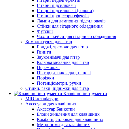
Гітарні педалі ефектів
Гітарні підсилювачі
Гітарні підсилювачі (голови)
Гітарні процесори ефектів
Лампи для лампових підсилювачів
Стійки для гітарного обладнання
Футсвіч
Чохли і кейси для гітарного обладнання
Комплектуючі для гітар
Бриджі, тремоло для гітар
Гвинти
Звукознімачі для гітар
Кілкова механіка для гітар
Перемикачі
Пікгарди, накладки, панелі
Поріжки
Потенціометри, ручки
Стійки, гаки, підніжки для гітар
Клавішні інструменти
MIDI-клавіатури
Аксесуари для клавішних
Аксесуар Банкетки
Блоки живлення для клавішних
Комбопідсилювачі для клавішних
Метрономи для клавішних