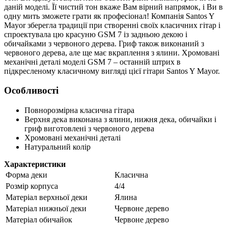
даній моделі. Її чистий тон вкаже Вам вірний напрямок, і Ви в
одну мить зможете грати як професіонал! Компанія Santos Y
Mayor зберегла традиції при створенні своїх класичних гітар і
спроектувала цю красуню GSM 7 із задньою декою і
обичайками з червоного дерева. Гриф також виконаний з
червоного дерева, але ще має вкраплення з ялини. Хромовані
механічні деталі моделі GSM 7 – останній штрих в
підкресленому класичному вигляді цієї гітари Santos Y Mayor.
Особливості
Повнорозмірна класична гітара
Верхня дека виконана з ялини, нижня дека, обичайки і
гриф виготовлені з червоного дерева
Хромовані механічні деталі
Натуральний колір
Характеристики
Форма деки
Класична
Розмір корпуса
4/4
Матеріал верхньої деки
Ялина
Матеріал нижньої деки
Червоне дерево
Матеріал обичайок
Червоне дерево