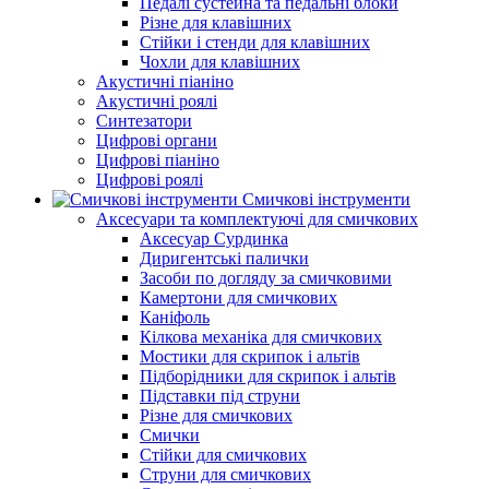
Педалі сустейна та педальні блоки
Різне для клавішних
Стійки і стенди для клавішних
Чохли для клавішних
Акустичні піаніно
Акустичні роялі
Синтезатори
Цифрові органи
Цифрові піаніно
Цифрові роялі
Смичкові інструменти
Аксесуари та комплектуючі для смичкових
Аксесуар Сурдинка
Диригентські палички
Засоби по догляду за смичковими
Камертони для смичкових
Каніфоль
Кілкова механіка для смичкових
Мостики для скрипок і альтів
Підборiдники для скрипок і альтів
Підставки під струни
Різне для смичкових
Смички
Стійки для смичкових
Струни для смичкових