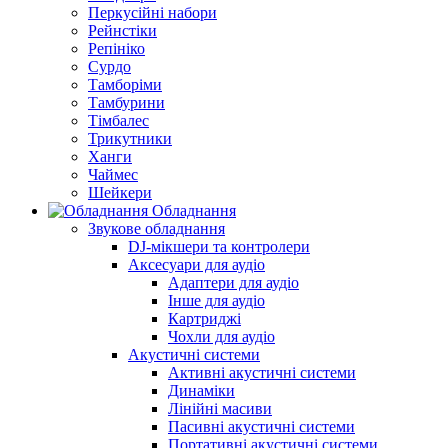
Перкусійні набори
Рейнстіки
Репініко
Сурдо
Тамборіми
Тамбурини
Тімбалес
Трикутники
Ханги
Чаймес
Шейкери
Обладнання
Звукове обладнання
DJ-мікшери та контролери
Аксесуари для аудіо
Адаптери для аудіо
Інше для аудіо
Картриджі
Чохли для аудіо
Акустичні системи
Активні акустичні системи
Динаміки
Лінійні масиви
Пасивні акустичні системи
Портативні акустичні системи