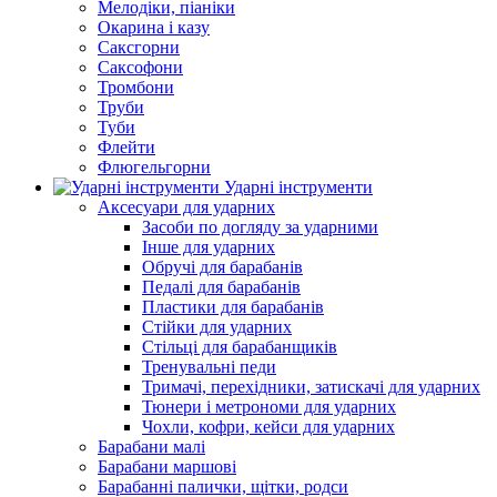
Мелодіки, піаніки
Окарина і казу
Саксгорни
Саксофони
Тромбони
Труби
Туби
Флейти
Флюгельгорни
Ударні інструменти
Аксесуари для ударних
Засоби по догляду за ударними
Інше для ударних
Обручі для барабанів
Педалі для барабанів
Пластики для барабанів
Стійки для ударних
Стільці для барабанщиків
Тренувальні педи
Тримачі, перехідники, затискачі для ударних
Тюнери і метрономи для ударних
Чохли, кофри, кейси для ударних
Барабани малі
Барабани маршові
Барабанні палички, щітки, родси