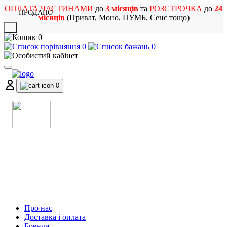
ОПЛАТА ЧАСТИНАМИ
до
3 місяців
та
РОЗСТРОЧКА
до
24
ПРОДАНО
місяців
(Приват, Моно, ПУМБ, Сенс тощо)
X
0
0
0
0
МАГАЗИН
МУЗИЧНИХ ІНСТРУМЕНТІВ
ТА РОК АТРИБУТИКИ
Про нас
Доставка і оплата
Бренди