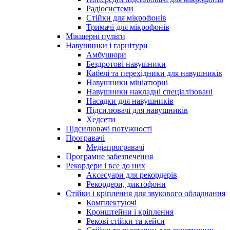
Радіосистеми
Стійки для мікрофонів
Тримачі для мікрофонів
Мікшерні пульти
Навушники і гарнітури
Амбушюри
Бездротові навушники
Кабелі та перехідники для навушників
Навушники мініатюрні
Навушники накладні спеціалізовані
Насадки для навушників
Підсилювачі для навушників
Хедсети
Підсилювачі потужності
Програвачі
Медіапрогравачі
Програмне забезпечення
Рекордери і все до них
Аксесуари для рекордерів
Рекордери, диктофони
Стійки і кріплення для звукового обладнання
Комплектуючі
Кронштейни і кріплення
Рекові стійки та кейси