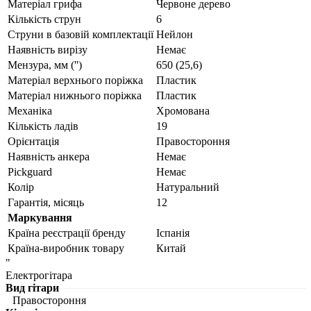
Матеріал грифа
Червоне дерево
Кількість струн
6
Струни в базовій комплектації
Нейлон
Наявність вирізу
Немає
Мензура, мм ('')
650 (25,6)
Матеріал верхнього поріжка
Пластик
Матеріал нижнього поріжка
Пластик
Механіка
Хромована
Кількість ладів
19
Орієнтація
Правостороння
Наявність анкера
Немає
Pickguard
Немає
Колір
Натуральний
Гарантія, місяць
12
Маркування
Країна реєстрації бренду
Іспанія
Країна-виробник товару
Китай
"
Електрогітара
Вид гітари
Правостороння