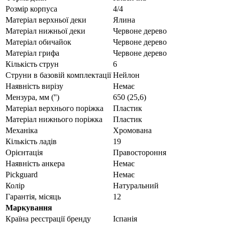
Розмір корпуса
4/4
Матеріал верхньої деки
Ялина
Матеріал нижньої деки
Червоне дерево
Матеріал обичайок
Червоне дерево
Матеріал грифа
Червоне дерево
Кількість струн
6
Струни в базовій комплектації
Нейлон
Наявність вирізу
Немає
Мензура, мм ('')
650 (25,6)
Матеріал верхнього поріжка
Пластик
Матеріал нижнього поріжка
Пластик
Механіка
Хромована
Кількість ладів
19
Орієнтація
Правостороння
Наявність анкера
Немає
Pickguard
Немає
Колір
Натуральний
Гарантія, місяць
12
Маркування
Країна реєстрації бренду
Іспанія