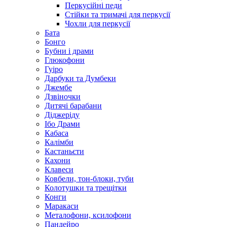
Перкусійні педи
Стійки та тримачі для перкусії
Чохли для перкусії
Бата
Бонго
Бубни і драми
Глюкофони
Гуіро
Дарбуки та Думбеки
Джембе
Дзвіночки
Дитячі барабани
Діджеріду
Ібо Драми
Кабаса
Калімби
Кастаньєти
Кахони
Клавеси
Ковбели, тон-блоки, туби
Колотушки та трещітки
Конги
Маракаси
Металофони, ксилофони
Пандейро