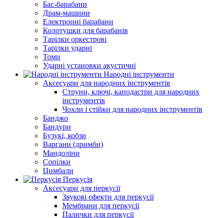
Бас-барабани
Драм-машини
Електронні барабани
Колотушки для барабанів
Тарілки оркестрові
Тарілки ударні
Томи
Ударні установки акустичні
Народні інструменти
Аксесуари для народних інструментів
Струни, ключі, каподастри для народних
інструментів
Чохли і стійки для народних інструментів
Банджо
Бандури
Бузукі, кобзи
Варгани (дримби)
Мандоліни
Сопілки
Цимбали
Перкусія
Аксесуари для перкусії
Звукові ефекти для перкусії
Мембрани для перкусії
Палички для перкусії