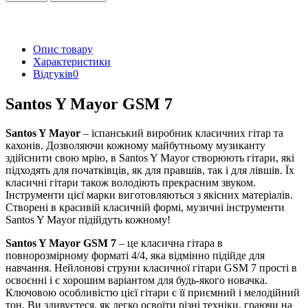
Опис товару
Характеристики
Відгуків
0
Santos Y Mayor GSM 7
Santos Y Mayor
– іспанський виробник класичних гітар та
кахонів. Дозволяючи кожному майбутньому музиканту
здійснити свою мрію, в Santos Y Mayor створюють гітари, які
підходять для початківців, як для правшів, так і для лівшів. Їх
класичні гітари також володіють прекрасним звуком.
Інструменти цієї марки виготовляються з якісних матеріалів.
Створені в красивій класичній формі, музичні інструменти
Santos Y Mayor підійдуть кожному!
Santos Y Mayor GSM 7
– це класична гітара в
повнорозмірному форматі 4/4, яка відмінно підійде для
навчання. Нейлонові струни класичної гітари GSM 7 прості в
освоєнні і є хорошим варіантом для будь-якого новачка.
Ключовою особливістю цієї гітари є її приємний і мелодійний
тон. Ви здивуєтеся, як легко освоїти різні техніки, граючи на