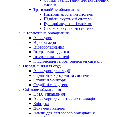
Стійки та підставки для акустичних
систем
Трансляційне обладнання
Настінні акустичні системи
Підвісні акустичні системи
Рупорні акустичні системи
Стельові акустичні системи
Інтерактивне обладнання
Аксесуари
Відеокамери
Відеообладнання
Інтерактивні дошки
Інтерактивні панелі
Підсилювачі та розподілювачі сигналу
Обладнання для студії
Аксесуари для студії
Студійні мікрофони та системи
Студійні монітори
Студійні сабвуфери
Світлове обладнання
DMX-управління
Аксесуари для світлових приладів
Бліндера
Документ-камери
Лампи для світлового обладнання