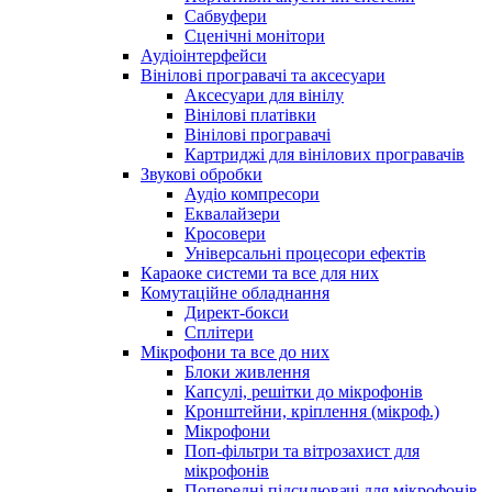
Сабвуфери
Сценічні монітори
Аудіоінтерфейси
Вінілові програвачі та аксесуари
Аксесуари для вінілу
Вінілові платівки
Вінілові програвачі
Картриджі для вінілових програвачів
Звукові обробки
Аудіо компресори
Еквалайзери
Кросовери
Універсальні процесори ефектів
Караоке системи та все для них
Комутаційне обладнання
Директ-бокси
Сплітери
Мікрофони та все до них
Блоки живлення
Капсулі, решітки до мікрофонів
Кронштейни, кріплення (мікроф.)
Мікрофони
Поп-фільтри та вітрозахист для
мікрофонів
Попередні підсилювачі для мікрофонів