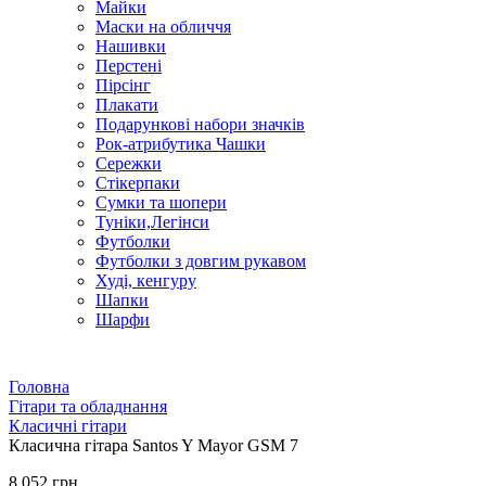
Майки
Маски на обличчя
Нашивки
Перстені
Пірсінг
Плакати
Подарункові набори значків
Рок-атрибутика Чашки
Сережки
Стікерпаки
Сумки та шопери
Туніки,Легінси
Футболки
Футболки з довгим рукавом
Худі, кенгуру
Шапки
Шарфи
Головна
Гітари та обладнання
Класичні гітари
Класична гітара Santos Y Mayor GSM 7
8 052 грн