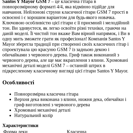
Santos Y Mayor GSM 7
– це класична гітара в
повнорозмірному форматі 4/4, яка відмінно підійде для
навчання. Нейлонові струни класичної гітари GSM 7 прості в
освоєнні і є хорошим варіантом для будь-якого новачка.
Ключовою особливістю цієї гітари є її приємний і мелодійний
тон. Ви здивуєтеся, як легко освоїти різні техніки, граючи на
даній моделі. Її чистий тон вкаже Вам вірний напрямок, і Ви в
одну мить зможете грати як професіонал! Компанія Santos Y
Mayor зберегла традиції при створенні своїх класичних гітар і
спроектувала цю красуню GSM 7 із задньою декою і
обичайками з червоного дерева. Гриф також виконаний з
червоного дерева, але ще має вкраплення з ялини. Хромовані
механічні деталі моделі GSM 7 – останній штрих в
підкресленому класичному вигляді цієї гітари Santos Y Mayor.
Особливості
Повнорозмірна класична гітара
Верхня дека виконана з ялини, нижня дека, обичайки і
гриф виготовлені з червоного дерева
Хромовані механічні деталі
Натуральний колір
Характеристики
Форма деки
Класична