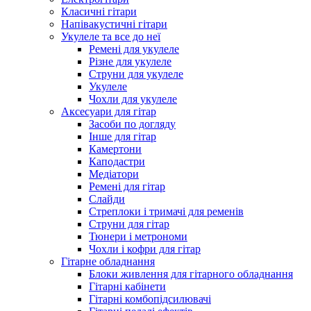
Класичні гітари
Напівакустичні гітари
Укулеле та все до неї
Ремені для укулеле
Різне для укулеле
Струни для укулеле
Укулеле
Чохли для укулеле
Аксесуари для гітар
Засоби по догляду
Інше для гітар
Камертони
Каподастри
Медіатори
Ремені для гітар
Слайди
Стреплоки і тримачі для ременів
Струни для гітар
Тюнери і метрономи
Чохли і кофри для гітар
Гітарне обладнання
Блоки живлення для гітарного обладнання
Гітарні кабінети
Гітарні комбопідсилювачі