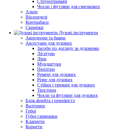
Струнотримачі
Чохли і футляри для смичкових
Альти
Віолончелі
Контрабаси
Скрипки
Духові інструменти
Акордеони та баяни
Аксесуари для духових
Засоби по догляду за духовими
Лігатури
Ліри
Мундштуки
Пюпітри
Ремені для духових
Різне для духових
Стійки і тримачі для духових
Тростини
Чохли та футляри для духових
Блок-флейта і пеннівістл
Валторни
Гобої
Губні гармошки
Кларнети
Корнети