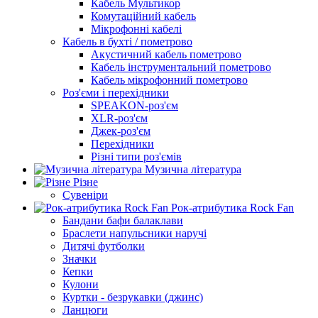
Кабель Мультикор
Комутаційний кабель
Мікрофонні кабелі
Кабель в бухті / пометрово
Акустичний кабель пометрово
Кабель інструментальний пометрово
Кабель мікрофонний пометрово
Роз'єми і перехідники
SPEAKON-роз'єм
XLR-роз'єм
Джек-роз'єм
Перехідники
Різні типи роз'ємів
Музична література
Різне
Сувеніри
Рок-атрибутика Rock Fan
Бандани бафи балаклави
Браслети напульсники наручі
Дитячі футболки
Значки
Кепки
Кулони
Куртки - безрукавки (джинс)
Ланцюги