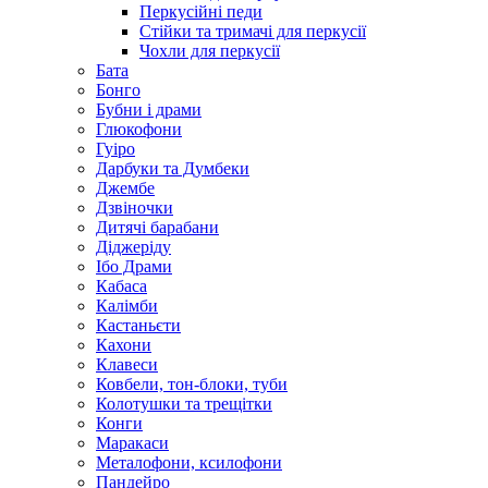
Перкусійні педи
Стійки та тримачі для перкусії
Чохли для перкусії
Бата
Бонго
Бубни і драми
Глюкофони
Гуіро
Дарбуки та Думбеки
Джембе
Дзвіночки
Дитячі барабани
Діджеріду
Ібо Драми
Кабаса
Калімби
Кастаньєти
Кахони
Клавеси
Ковбели, тон-блоки, туби
Колотушки та трещітки
Конги
Маракаси
Металофони, ксилофони
Пандейро