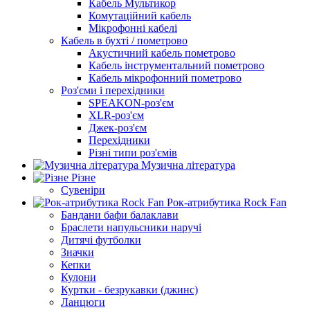
Кабель Мультикор
Комутаційний кабель
Мікрофонні кабелі
Кабель в бухті / пометрово
Акустичний кабель пометрово
Кабель інструментальний пометрово
Кабель мікрофонний пометрово
Роз'єми і перехідники
SPEAKON-роз'єм
XLR-роз'єм
Джек-роз'єм
Перехідники
Різні типи роз'ємів
Музична література
Різне
Сувеніри
Рок-атрибутика Rock Fan
Бандани бафи балаклави
Браслети напульсники наручі
Дитячі футболки
Значки
Кепки
Кулони
Куртки - безрукавки (джинс)
Ланцюги