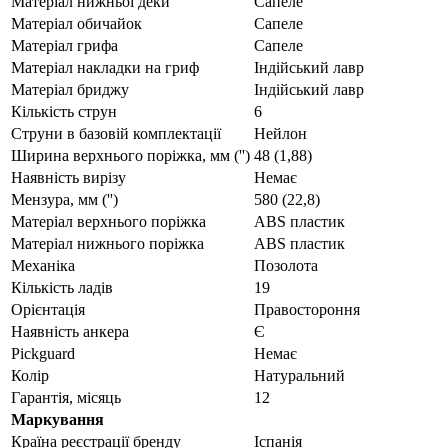
Матеріал нижньої деки
Сапеле
Матеріал обичайок
Сапеле
Матеріал грифа
Сапеле
Матеріал накладки на гриф
Індійський лавр
Матеріал бриджу
Індійський лавр
Кількість струн
6
Струни в базовій комплектації
Нейлон
Ширина верхнього поріжка, мм ('')
48 (1,88)
Наявність вирізу
Немає
Мензура, мм ('')
580 (22,8)
Матеріал верхнього поріжка
ABS пластик
Матеріал нижнього поріжка
ABS пластик
Механіка
Позолота
Кількість ладів
19
Орієнтація
Правостороння
Наявність анкера
Є
Pickguard
Немає
Колір
Натуральний
Гарантія, місяць
12
Маркування
Країна реєстрації бренду
Іспанія