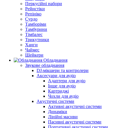
Перкусійні набори
Рейнстіки
Репініко
Сурдо
Тамборіми
Тамбурини
Тімбалес
Трикутники
Ханги
Чаймес
Шейкери
Обладнання
Звукове обладнання
DJ-мікшери та контролери
Аксесуари для аудіо
Адаптери для аудіо
Інше для аудіо
Картриджі
Чохли для аудіо
Акустичні системи
Активні акустичні системи
Динаміки
Лінійні масиви
Пасивні акустичні системи
Портативні акустичні системи