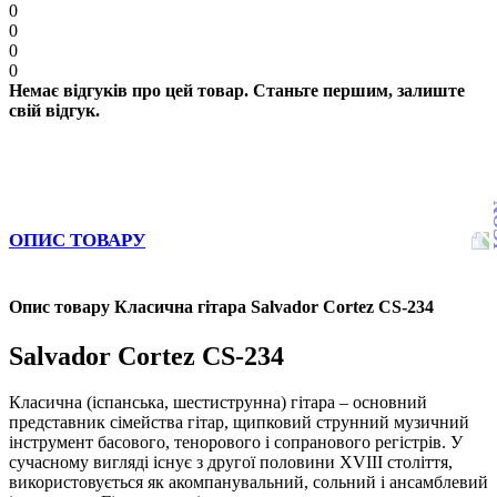
0
0
0
0
Немає відгуків про цей товар. Станьте першим, залиште
свій відгук.
ОПИС ТОВАРУ
Опис товару Класична гітара Salvador Cortez CS-234
Salvador Cortez CS-234
Класична (іспанська, шестиструнна) гітара – основний
представник сімейства гітар, щипковий струнний музичний
інструмент басового, тенорового і сопранового регістрів. У
сучасному вигляді існує з другої половини XVIII століття,
використовується як акомпанувальний, сольний і ансамблевий