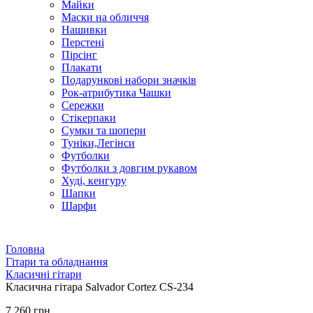
Майки
Маски на обличчя
Нашивки
Перстені
Пірсінг
Плакати
Подарункові набори значків
Рок-атрибутика Чашки
Сережки
Стікерпаки
Сумки та шопери
Туніки,Легінси
Футболки
Футболки з довгим рукавом
Худі, кенгуру
Шапки
Шарфи
Головна
Гітари та обладнання
Класичні гітари
Класична гітара Salvador Cortez CS-234
7 260 грн