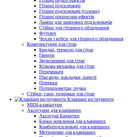
Гітарні педалі ефектів
Гітарні підсилювачі
Гітарні підсилювачі (голови)
Гітарні процесори ефектів
Лампи для лампових підсилювачів
Стійки для гітарного обладнання
Футсвіч
Чохли і кейси для гітарного обладнання
Комплектуючі для гітар
Бриджі, тремоло для гітар
Гвинти
Звукознімачі для гітар
Кілкова механіка для гітар
Перемикачі
Пікгарди, накладки, панелі
Поріжки
Потенціометри, ручки
Стійки, гаки, підніжки для гітар
Клавішні інструменти
MIDI-клавіатури
Аксесуари для клавішних
Аксесуар Банкетки
Блоки живлення для клавішних
Комбопідсилювачі для клавішних
Метрономи для клавішних