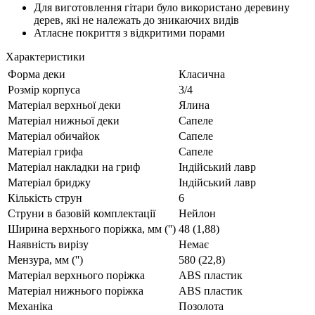
Для виготовлення гітари було використано деревину
дерев, які не належать до зникаючих видів
Атласне покриття з відкритими порами
Характеристики
Форма деки
Класична
Розмір корпуса
3/4
Матеріал верхньої деки
Ялина
Матеріал нижньої деки
Сапеле
Матеріал обичайок
Сапеле
Матеріал грифа
Сапеле
Матеріал накладки на гриф
Індійський лавр
Матеріал бриджу
Індійський лавр
Кількість струн
6
Струни в базовій комплектації
Нейлон
Ширина верхнього поріжка, мм ('')
48 (1,88)
Наявність вирізу
Немає
Мензура, мм ('')
580 (22,8)
Матеріал верхнього поріжка
ABS пластик
Матеріал нижнього поріжка
ABS пластик
Механіка
Позолота