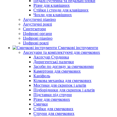
Педалі сустейна та педальні блоки
Різне для клавішних
Стійки і стенди для клавішних
Чохли для клавішних
Акустичні піаніно
Акустичні роялі
Синтезатори
Цифрові органи
Цифрові піаніно
Цифрові роялі
Смичкові інструменти
Аксесуари та комплектуючі для смичкових
Аксесуар Сурдинка
Диригентські палички
Засоби по догляду за смичковими
Камертони для смичкових
Каніфоль
Кілкова механіка для смичкових
Мостики для скрипок і альтів
Підборiдники для скрипок і альтів
Підставки під струни
Різне для смичкових
Смички
Стійки для смичкових
Струни для смичкових