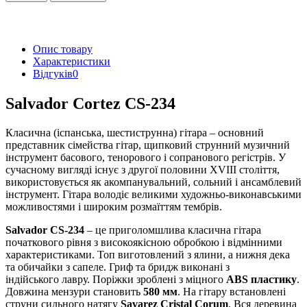
Опис товару
Характеристики
Відгуків
0
Salvador Cortez CS-234
Класична (іспанська, шестиструнна) гітара – основний
представник сімейства гітар, щипковий струнний музичний
інструмент басового, тенорового і сопранового регістрів. У
сучасному вигляді існує з другої половини XVIII століття,
використовується як акомпанувальний, сольний і ансамблевий
інструмент. Гітара володіє великими художньо-виконавськими
можливостями і широким розмаїттям тембрів.
Salvador CS-234
– це приголомшлива класична гітара
початкового рівня з високоякісною обробкою і відмінними
характеристиками. Топ виготовлений з ялини, а нижня дека
та обичайки з сапеле. Гриф та бридж виконані з
індійського лавру. Поріжки зроблені з міцного
ABS пластику
.
Довжина мензури становить
580 мм
. На гітару встановлені
струни сильного натягу
Savarez Cristal Corum
. Вся деревина