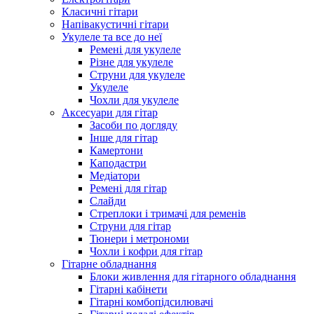
Класичні гітари
Напівакустичні гітари
Укулеле та все до неї
Ремені для укулеле
Різне для укулеле
Струни для укулеле
Укулеле
Чохли для укулеле
Аксесуари для гітар
Засоби по догляду
Інше для гітар
Камертони
Каподастри
Медіатори
Ремені для гітар
Слайди
Стреплоки і тримачі для ременів
Струни для гітар
Тюнери і метрономи
Чохли і кофри для гітар
Гітарне обладнання
Блоки живлення для гітарного обладнання
Гітарні кабінети
Гітарні комбопідсилювачі