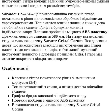
інструмент. Гітара володіє великими художньо-виконавськими
можливостями і широким розмаїттям тембрів.
Salvador CS-234
– це приголомшлива класична гітара
початкового рівня з високоякісною обробкою і відмінними
характеристиками. Топ виготовлений з ялини, а нижня дека
та обичайки з сапеле. Гриф та бридж виконані з
індійського лавру. Поріжки зроблені з міцного
ABS пластику
.
Довжина мензури становить
580 мм
. На гітару встановлені
струни сильного натягу
Savarez Cristal Corum
. Вся деревина
дерев, що використовувалася для виготовлення цієї гітари
належить до незникаючих видів, тобто даний музичний
інструмент повністю відповідає правилам
Cites
. Гітара має
атласне покриття з відкритими порами.
Особливості
Класична гітара початкового рівня зі зменшеним
корпусом (3/4)
Топ виготовлений з ялини, а нижня дека та обичайки
з сапеле
Гриф та бридж виконані з індійського лавру
Поріжки зроблені з міцного ABS пластику
Встановлено струни сильного натягу Savarez Cristal
Corum