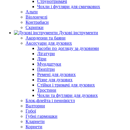
Струнотримачі
Чохли і футляри для смичкових
Альти
Віолончелі
Контрабаси
Скрипки
Духові інструменти
Акордеони та баяни
Аксесуари для духових
Засоби по догляду за духовими
Лігатури
Ліри
Мундштуки
Пюпітри
Ремені для духових
Різне для духових
Стійки і тримачі для духових
Тростини
Чохли та футляри для духових
Блок-флейта і пеннівістл
Валторни
Гобої
Губні гармошки
Кларнети
Корнети