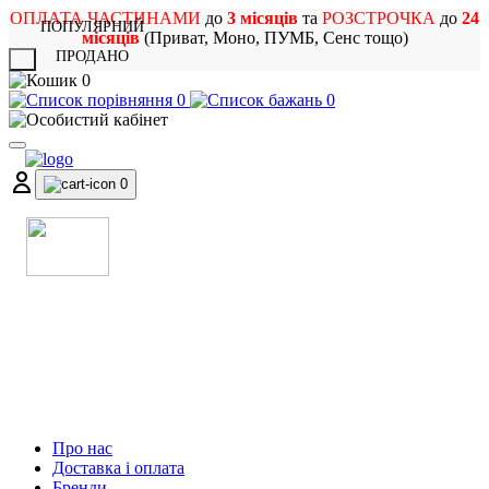
ОПЛАТА ЧАСТИНАМИ
до
3 місяців
та
РОЗСТРОЧКА
до
24
ПОПУЛЯРНИЙ
місяців
(Приват, Моно, ПУМБ, Сенс тощо)
ПРОДАНО
X
0
0
0
0
МАГАЗИН
МУЗИЧНИХ ІНСТРУМЕНТІВ
ТА РОК АТРИБУТИКИ
Про нас
Доставка і оплата
Бренди