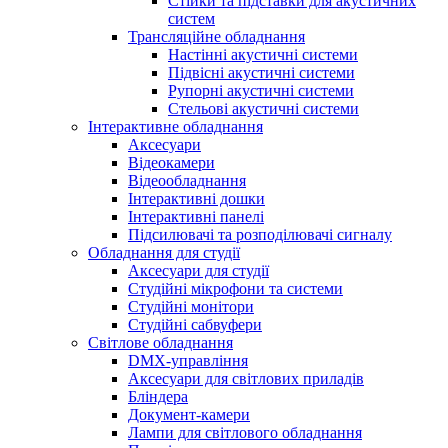
Стійки та підставки для акустичних
систем
Трансляційне обладнання
Настінні акустичні системи
Підвісні акустичні системи
Рупорні акустичні системи
Стельові акустичні системи
Інтерактивне обладнання
Аксесуари
Відеокамери
Відеообладнання
Інтерактивні дошки
Інтерактивні панелі
Підсилювачі та розподілювачі сигналу
Обладнання для студії
Аксесуари для студії
Студійні мікрофони та системи
Студійні монітори
Студійні сабвуфери
Світлове обладнання
DMX-управління
Аксесуари для світлових приладів
Бліндера
Документ-камери
Лампи для світлового обладнання