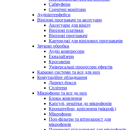
Сабвуфери
Сценічні монітори
Аудіоінтерфейси
Вінілові програвачі та аксесуари
Аксесуари для вінілу
Вінілові платівки
Вінілові програвачі
Картриджі для вінілових програвачів
Звукові обробки
Аудіо компресори
Еквалайзери
Кросовери
Універсальні процесори ефектів
Караоке системи та все для них
Комутаційне обладнання
Директ-бокси
Сплітери
Мікрофони та все до них
Блоки живлення
Капсулі, решітки до мікрофонів
Кронштейни, кріплення (мікроф.)
Мікрофони
Поп-фільтри та вітрозахист для
мікрофонів
Попередні підсилювачі для мікрофонів