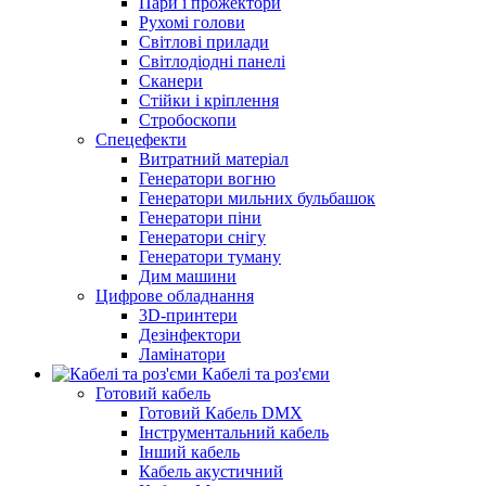
Пари і прожектори
Рухомі голови
Світлові прилади
Світлодіодні панелі
Сканери
Стійки і кріплення
Стробоскопи
Спецефекти
Витратний матеріал
Генератори вогню
Генератори мильних бульбашок
Генератори піни
Генератори снігу
Генератори туману
Дим машини
Цифрове обладнання
3D-принтери
Дезінфектори
Ламінатори
Кабелі та роз'єми
Готовий кабель
Готовий Кабель DMX
Інструментальний кабель
Інший кабель
Кабель акустичний