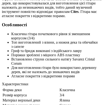
дерев, що використовувалася для виготовлення цієї гітари
належить до незникаючих видів, тобто даний музичний
інструмент повністю відповідає правилам
Cites
. Гітара має
атласне покриття з відкритими порами.
Особливості
Класична гітара початкового рівня зі зменшеним
корпусом (3/4)
Топ виготовлений з ялини, а нижня дека та обичайки
з сапеле
Гриф та бридж виконані з індійського лавру
Поріжки зроблені з міцного ABS пластику
Встановлено струни сильного натягу Savarez Cristal
Corum
Для виготовлення гітари було використано деревину
дерев, які не належать до зникаючих видів
Атласне покриття з відкритими порами
Характеристики
Форма деки
Класична
Розмір корпуса
3/4
Матеріал верхньої деки
Ялина