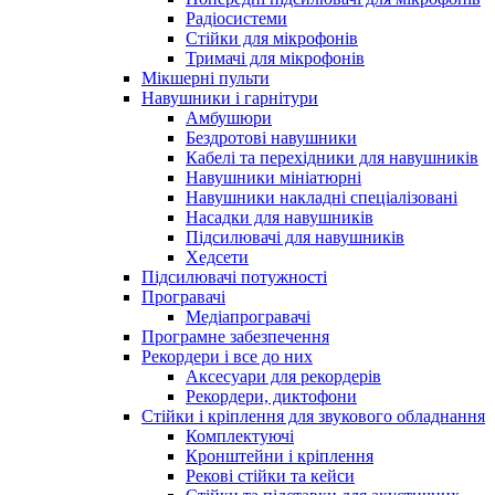
Радіосистеми
Стійки для мікрофонів
Тримачі для мікрофонів
Мікшерні пульти
Навушники і гарнітури
Амбушюри
Бездротові навушники
Кабелі та перехідники для навушників
Навушники мініатюрні
Навушники накладні спеціалізовані
Насадки для навушників
Підсилювачі для навушників
Хедсети
Підсилювачі потужності
Програвачі
Медіапрогравачі
Програмне забезпечення
Рекордери і все до них
Аксесуари для рекордерів
Рекордери, диктофони
Стійки і кріплення для звукового обладнання
Комплектуючі
Кронштейни і кріплення
Рекові стійки та кейси