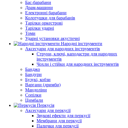
Бас-барабани
Драм-машини
Електронні барабани
Колотушки для барабанів
Тарілки оркестрові
Тарілки ударні
Томи
Ударні установки акустичні
Народні інструменти
Аксесуари для народних інструментів
Струни, ключі, каподастри для народних
інструментів
Чохли і стійки для народних інструментів
Банджо
Бандури
Бузукі, кобзи
Варгани (дримби)
Мандоліни
Сопілки
Цимбали
Перкусія
Аксесуари для перкусії
Звукові ефекти для перкусії
Мембрани для перкусії
Палички для перкусії