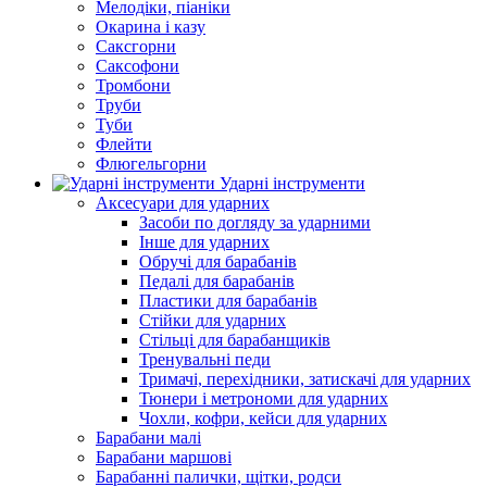
Мелодіки, піаніки
Окарина і казу
Саксгорни
Саксофони
Тромбони
Труби
Туби
Флейти
Флюгельгорни
Ударні інструменти
Аксесуари для ударних
Засоби по догляду за ударними
Інше для ударних
Обручі для барабанів
Педалі для барабанів
Пластики для барабанів
Стійки для ударних
Стільці для барабанщиків
Тренувальні педи
Тримачі, перехідники, затискачі для ударних
Тюнери і метрономи для ударних
Чохли, кофри, кейси для ударних
Барабани малі
Барабани маршові
Барабанні палички, щітки, родси