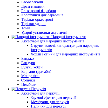
Бас-барабани
Драм-машини
Електронні барабани
Колотушки для барабанів
Тарілки оркестрові
Тарілки ударні
Томи
Ударні установки акустичні
Народні інструменти
Аксесуари для народних інструментів
Струни, ключі, каподастри для народних
інструментів
Чохли і стійки для народних інструментів
Банджо
Бандури
Бузукі, кобзи
Варгани (дримби)
Мандоліни
Сопілки
Цимбали
Перкусія
Аксесуари для перкусії
Звукові ефекти для перкусії
Мембрани для перкусії
Палички для перкусії