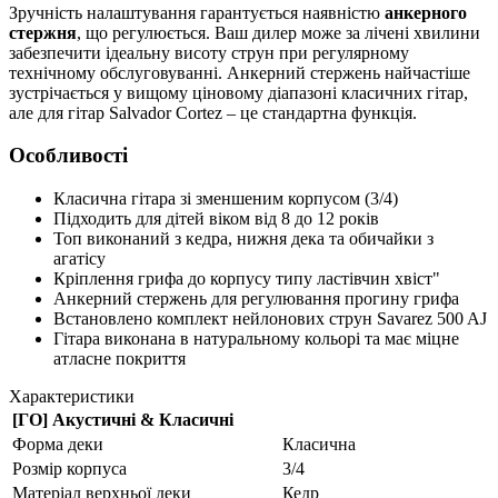
Зручність налаштування гарантується наявністю
анкерного
стержня
, що регулюється. Ваш дилер може за лічені хвилини
забезпечити ідеальну висоту струн при регулярному
технічному обслуговуванні. Анкерний стержень найчастіше
зустрічається у вищому ціновому діапазоні класичних гітар,
але для гітар Salvador Cortez – це стандартна функція.
Особливості
Класична гітара зі зменшеним корпусом (3/4)
Підходить для дітей віком від 8 до 12 років
Топ виконаний з кедра, нижня дека та обичайки з
агатісу
Кріплення грифа до корпусу типу ластівчин хвіст"
Анкерний стержень для регулювання прогину грифа
Встановлено комплект нейлонових струн Savarez 500 AJ
Гітара виконана в натуральному кольорі та має міцне
атласне покриття
Характеристики
[ГО] Акустичні & Класичні
Форма деки
Класична
Розмір корпуса
3/4
Матеріал верхньої деки
Кедр