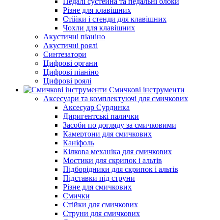
Педалі сустейна та педальні блоки
Різне для клавішних
Стійки і стенди для клавішних
Чохли для клавішних
Акустичні піаніно
Акустичні роялі
Синтезатори
Цифрові органи
Цифрові піаніно
Цифрові роялі
Смичкові інструменти
Аксесуари та комплектуючі для смичкових
Аксесуар Сурдинка
Диригентські палички
Засоби по догляду за смичковими
Камертони для смичкових
Каніфоль
Кілкова механіка для смичкових
Мостики для скрипок і альтів
Підборiдники для скрипок і альтів
Підставки під струни
Різне для смичкових
Смички
Стійки для смичкових
Струни для смичкових