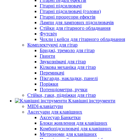
Гітарні педалі ефектів
Гітарні підсилювачі
Гітарні підсилювачі (голови)
Гітарні процесори ефектів
Лампи для лампових підсилювачів
Стійки для гітарного обладнання
Футсвіч
Чохли і кейси для гітарного обладнання
Комплектуючі для гітар
Бриджі, тремоло для гітар
Гвинти
Звукознімачі для гітар
Кілкова механіка для гітар
Перемикачі
Пікгарди, накладки, панелі
Поріжки
Потенціометри, ручки
Стійки, гаки, підніжки для гітар
Клавішні інструменти
MIDI-клавіатури
Аксесуари для клавішних
Аксесуар Банкетки
Блоки живлення для клавішних
Комбопідсилювачі для клавішних
Метрономи для клавішних