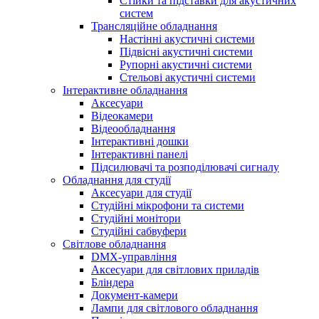
Стійки та підставки для акустичних
систем
Трансляційне обладнання
Настінні акустичні системи
Підвісні акустичні системи
Рупорні акустичні системи
Стельові акустичні системи
Інтерактивне обладнання
Аксесуари
Відеокамери
Відеообладнання
Інтерактивні дошки
Інтерактивні панелі
Підсилювачі та розподілювачі сигналу
Обладнання для студії
Аксесуари для студії
Студійні мікрофони та системи
Студійні монітори
Студійні сабвуфери
Світлове обладнання
DMX-управління
Аксесуари для світлових приладів
Бліндера
Документ-камери
Лампи для світлового обладнання