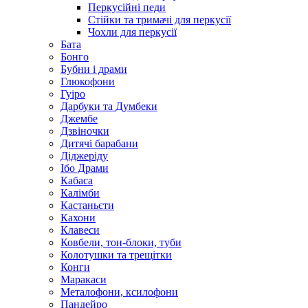
Перкусійні педи
Стійки та тримачі для перкусії
Чохли для перкусії
Бата
Бонго
Бубни і драми
Глюкофони
Гуіро
Дарбуки та Думбеки
Джембе
Дзвіночки
Дитячі барабани
Діджеріду
Ібо Драми
Кабаса
Калімби
Кастаньєти
Кахони
Клавеси
Ковбели, тон-блоки, туби
Колотушки та трещітки
Конги
Маракаси
Металофони, ксилофони
Пандейро