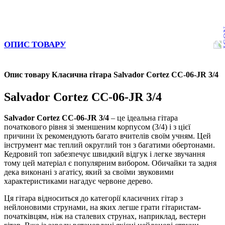
ОПИС ТОВАРУ
Опис товару Класична гітара Salvador Cortez CC-06-JR 3/4
Salvador Cortez CC-06-JR 3/4
Salvador Cortez CC-06-JR 3/4
– це ідеальна гітара
початкового рівня зі зменшеним корпусом (3/4) і з цієї
причини їх рекомендують багато вчителів своїм учням. Цей
інструмент має теплий округлий тон з багатими обертонами.
Кедровий топ забезпечує швидкий відгук і легке звучання
тому цей матеріал є популярним вибором. Обичайки та задня
дека виконані з агатісу, який за своїми звуковими
характеристиками нагадує червоне дерево.
Ця гітара відноситься до категорії класичних гітар з
нейлоновими струнами, на яких легше грати гітаристам-
початківцям, ніж на сталевих струнах, наприклад, вестерн