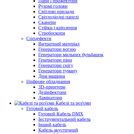
Пари і прожектори
Рухомі голови
Світлові прилади
Світлодіодні панелі
Сканери
Стійки і кріплення
Стробоскопи
Спецефекти
Витратний матеріал
Генератори вогню
Генератори мильних бульбашок
Генератори піни
Генератори снігу
Генератори туману
Дим машини
Цифрове обладнання
3D-принтери
Дезінфектори
Ламінатори
Кабелі та роз'єми
Готовий кабель
Готовий Кабель DMX
Інструментальний кабель
Інший кабель
Кабель акустичний