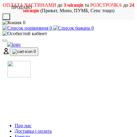
ОПЛАТА ЧАСТИНАМИ
до
3 місяців
та
РОЗСТРОЧКА
до
24
ПРОДАНО
місяців
(Приват, Моно, ПУМБ, Сенс тощо)
X
0
0
0
0
МАГАЗИН
МУЗИЧНИХ ІНСТРУМЕНТІВ
ТА РОК АТРИБУТИКИ
Про нас
Доставка і оплата
Бренди