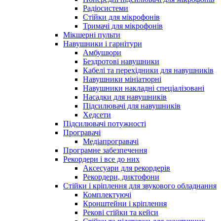
Радіосистеми
Стійки для мікрофонів
Тримачі для мікрофонів
Мікшерні пульти
Навушники і гарнітури
Амбушюри
Бездротові навушники
Кабелі та перехідники для навушників
Навушники мініатюрні
Навушники накладні спеціалізовані
Насадки для навушників
Підсилювачі для навушників
Хедсети
Підсилювачі потужності
Програвачі
Медіапрогравачі
Програмне забезпечення
Рекордери і все до них
Аксесуари для рекордерів
Рекордери, диктофони
Стійки і кріплення для звукового обладнання
Комплектуючі
Кронштейни і кріплення
Рекові стійки та кейси