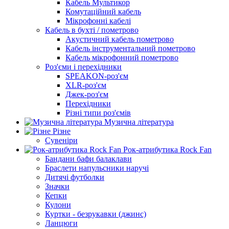
Кабель Мультикор
Комутаційний кабель
Мікрофонні кабелі
Кабель в бухті / пометрово
Акустичний кабель пометрово
Кабель інструментальний пометрово
Кабель мікрофонний пометрово
Роз'єми і перехідники
SPEAKON-роз'єм
XLR-роз'єм
Джек-роз'єм
Перехідники
Різні типи роз'ємів
Музична література
Різне
Сувеніри
Рок-атрибутика Rock Fan
Бандани бафи балаклави
Браслети напульсники наручі
Дитячі футболки
Значки
Кепки
Кулони
Куртки - безрукавки (джинс)
Ланцюги