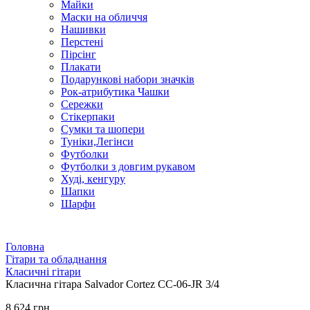
Майки
Маски на обличчя
Нашивки
Перстені
Пірсінг
Плакати
Подарункові набори значків
Рок-атрибутика Чашки
Сережки
Стікерпаки
Сумки та шопери
Туніки,Легінси
Футболки
Футболки з довгим рукавом
Худі, кенгуру
Шапки
Шарфи
Головна
Гітари та обладнання
Класичні гітари
Класична гітара Salvador Cortez CC-06-JR 3/4
8 624 грн