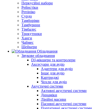
Перкусійні набори
Рейнстіки
Репініко
Сурдо
Тамборіми
Тамбурини
Тімбалес
Трикутники
Ханги
Чаймес
Шейкери
Обладнання
Звукове обладнання
DJ-мікшери та контролери
Аксесуари для аудіо
Адаптери для аудіо
Інше для аудіо
Картриджі
Чохли для аудіо
Акустичні системи
Активні акустичні системи
Динаміки
Лінійні масиви
Пасивні акустичні системи
Портативні акустичні системи