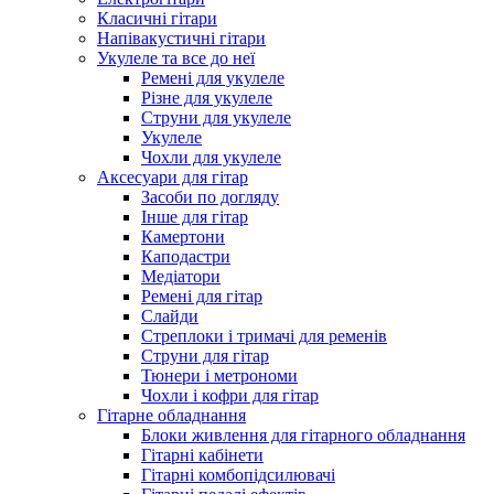
Класичні гітари
Напівакустичні гітари
Укулеле та все до неї
Ремені для укулеле
Різне для укулеле
Струни для укулеле
Укулеле
Чохли для укулеле
Аксесуари для гітар
Засоби по догляду
Інше для гітар
Камертони
Каподастри
Медіатори
Ремені для гітар
Слайди
Стреплоки і тримачі для ременів
Струни для гітар
Тюнери і метрономи
Чохли і кофри для гітар
Гітарне обладнання
Блоки живлення для гітарного обладнання
Гітарні кабінети
Гітарні комбопідсилювачі