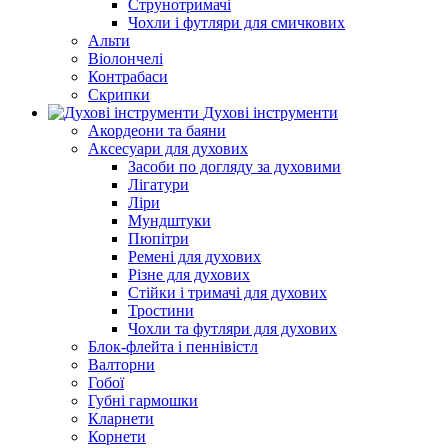
Струнотримачі
Чохли і футляри для смичкових
Альти
Віолончелі
Контрабаси
Скрипки
Духові інструменти
Акордеони та баяни
Аксесуари для духових
Засоби по догляду за духовими
Лігатури
Ліри
Мундштуки
Пюпітри
Ремені для духових
Різне для духових
Стійки і тримачі для духових
Тростини
Чохли та футляри для духових
Блок-флейта і пеннівістл
Валторни
Гобої
Губні гармошки
Кларнети
Корнети