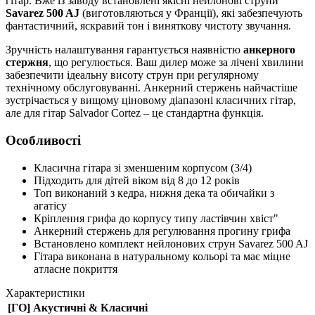
гітар. Вже із заводу встановлені якісні нейлонові струни
Savarez 500 AJ
(виготовляються у Франції), які забезпечують
фантастичний, яскравий тон і виняткову чистоту звучання.
Зручність налаштування гарантується наявністю
анкерного
стержня
, що регулюється. Ваш дилер може за лічені хвилини
забезпечити ідеальну висоту струн при регулярному
технічному обслуговуванні. Анкерний стержень найчастіше
зустрічається у вищому ціновому діапазоні класичних гітар,
але для гітар Salvador Cortez – це стандартна функція.
Особливості
Класична гітара зі зменшеним корпусом (3/4)
Підходить для дітей віком від 8 до 12 років
Топ виконаний з кедра, нижня дека та обичайки з
агатісу
Кріплення грифа до корпусу типу ластівчин хвіст"
Анкерний стержень для регулювання прогину грифа
Встановлено комплект нейлонових струн Savarez 500 AJ
Гітара виконана в натуральному кольорі та має міцне
атласне покриття
Характеристики
[ГО] Акустичні & Класичні