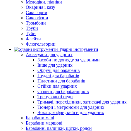
Мелодіки, піаніки
Окарина і казу
Саксгорни
Саксофони
Тромбони
Труби
Туби
Флейти
Флюгельгорни
Ударні інструменти
Аксесуари для ударних
Засоби по догляду за ударними
Інше для ударних
Обручі для барабанів
Педалі для барабанів
Пластики для барабанів
Стійки для ударних
Стільці для барабанщиків
Тренувальні педи
Тримачі, перехідники, затискачі для ударних
Тюнери і метрономи для ударних
Чохли, кофри, кейси для ударних
Барабани малі
Барабани маршові
Барабанні палички, щітки, родси