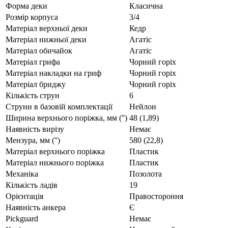
Форма деки
Класична
Розмір корпуса
3/4
Матеріал верхньої деки
Кедр
Матеріал нижньої деки
Агатіс
Матеріал обичайок
Агатіс
Матеріал грифа
Чорний горіх
Матеріал накладки на гриф
Чорний горіх
Матеріал бриджу
Чорний горіх
Кількість струн
6
Струни в базовій комплектації
Нейлон
Ширина верхнього поріжка, мм ('')
48 (1,89)
Наявність вирізу
Немає
Мензура, мм ('')
580 (22,8)
Матеріал верхнього поріжка
Пластик
Матеріал нижнього поріжка
Пластик
Механіка
Позолота
Кількість ладів
19
Орієнтація
Правостороння
Наявність анкера
Є
Pickguard
Немає