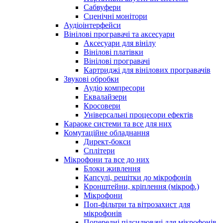
Сабвуфери
Сценічні монітори
Аудіоінтерфейси
Вінілові програвачі та аксесуари
Аксесуари для вінілу
Вінілові платівки
Вінілові програвачі
Картриджі для вінілових програвачів
Звукові обробки
Аудіо компресори
Еквалайзери
Кросовери
Універсальні процесори ефектів
Караоке системи та все для них
Комутаційне обладнання
Директ-бокси
Сплітери
Мікрофони та все до них
Блоки живлення
Капсулі, решітки до мікрофонів
Кронштейни, кріплення (мікроф.)
Мікрофони
Поп-фільтри та вітрозахист для
мікрофонів
Попередні підсилювачі для мікрофонів