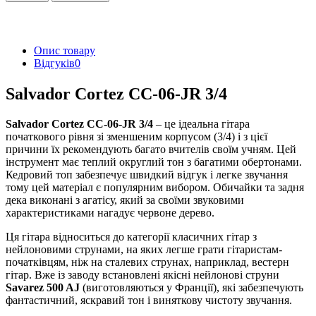
Опис товару
Відгуків
0
Salvador Cortez CC-06-JR 3/4
Salvador Cortez CC-06-JR 3/4
– це ідеальна гітара
початкового рівня зі зменшеним корпусом (3/4) і з цієї
причини їх рекомендують багато вчителів своїм учням. Цей
інструмент має теплий округлий тон з багатими обертонами.
Кедровий топ забезпечує швидкий відгук і легке звучання
тому цей матеріал є популярним вибором. Обичайки та задня
дека виконані з агатісу, який за своїми звуковими
характеристиками нагадує червоне дерево.
Ця гітара відноситься до категорії класичних гітар з
нейлоновими струнами, на яких легше грати гітаристам-
початківцям, ніж на сталевих струнах, наприклад, вестерн
гітар. Вже із заводу встановлені якісні нейлонові струни
Savarez 500 AJ
(виготовляються у Франції), які забезпечують
фантастичний, яскравий тон і виняткову чистоту звучання.