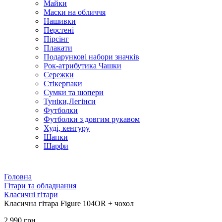
Майки
Маски на обличчя
Нашивки
Перстені
Пірсінг
Плакати
Подарункові набори значків
Рок-атрибутика Чашки
Сережки
Стікерпаки
Сумки та шопери
Туніки,Легінси
Футболки
Футболки з довгим рукавом
Худі, кенгуру
Шапки
Шарфи
Головна
Гітари та обладнання
Класичні гітари
Класична гітара Figure 104OR + чохол
2 990 грн