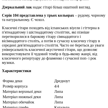
Дзеркальний лак
надає гітарі більш ошатний вигляд.
Серія 104 представлена у трьох кольорах
– рудому, чорному
та натуральному. Є чохол.
Класичні гітари походять від іспанських віуели і гіттерна в
п'ятнадцятому і шістнадцятому століттях, які пізніше
перетворилися в барокову гітару сімнадцятого і
вісімнадцятого століть, а потім в сучасну класичну гітару в
середині дев'ятнадцятого століття. Часто не береться до уваги
універсальність класичної акустичної гітари, що дозволяє
використовувати її чудовий тембр в будь-якому жанрі, від
класичного репертуару до фламенко і сучасної поп- і рок
музики.
Характеристики
Форма деки
Дредноут
Розмір корпуса
4/4
Матеріал верхньої деки
Липа
Матеріал нижньої деки
Липа
Матеріал обичайок
Липа
Матеріал грифа
Катальпа