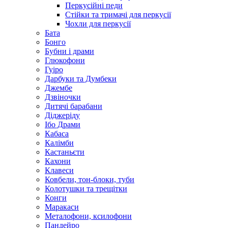
Перкусійні педи
Стійки та тримачі для перкусії
Чохли для перкусії
Бата
Бонго
Бубни і драми
Глюкофони
Гуіро
Дарбуки та Думбеки
Джембе
Дзвіночки
Дитячі барабани
Діджеріду
Ібо Драми
Кабаса
Калімби
Кастаньєти
Кахони
Клавеси
Ковбели, тон-блоки, туби
Колотушки та трещітки
Конги
Маракаси
Металофони, ксилофони
Пандейро