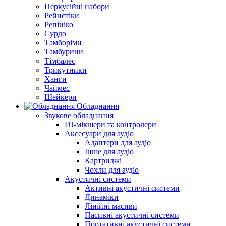
Перкусійні набори
Рейнстіки
Репініко
Сурдо
Тамборіми
Тамбурини
Тімбалес
Трикутники
Ханги
Чаймес
Шейкери
Обладнання
Звукове обладнання
DJ-мікшери та контролери
Аксесуари для аудіо
Адаптери для аудіо
Інше для аудіо
Картриджі
Чохли для аудіо
Акустичні системи
Активні акустичні системи
Динаміки
Лінійні масиви
Пасивні акустичні системи
Портативні акустичні системи