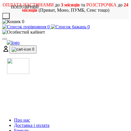
ОПЛАТА ЧАСТИНАМИ
до
3 місяців
та
РОЗСТРОЧКА
до
24
ПОПУЛЯРНИЙ
місяців
(Приват, Моно, ПУМБ, Сенс тощо)
X
0
0
0
0
МАГАЗИН
МУЗИЧНИХ ІНСТРУМЕНТІВ
ТА РОК АТРИБУТИКИ
Про нас
Доставка і оплата
Бренди