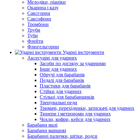
Мелодіки, піаніки
Окарина і казу
Саксгорни
Саксофони
Тромбони
Труби
Туби
Флейти
Флюгельгорни
Ударні інструменти
Аксесуари для ударних
Засоби по догляду за ударними
Інше для ударних
Обручі для барабанів
Педалі для барабанів
Пластики для барабанів
Стійки для ударних
Стільці для барабанщиків
Тренувальні педи
Тримачі, перехідники, затискачі для ударних
Тюнери і метрономи для ударних
Чохли, кофри, кейси для ударних
Барабани малі
Барабани маршові
Барабанні палички, щітки, родси