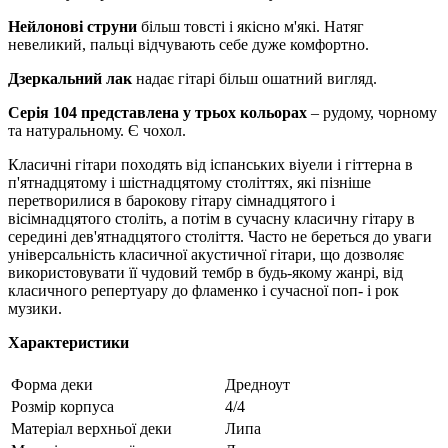
Нейлонові струни
більш товсті і якісно м'які. Натяг
невеликий, пальці відчувають себе дуже комфортно.
Дзеркальний лак
надає гітарі більш ошатний вигляд.
Серія 104 представлена у трьох кольорах
– рудому, чорному
та натуральному. Є чохол.
Класичні гітари походять від іспанських віуели і гіттерна в
п'ятнадцятому і шістнадцятому століттях, які пізніше
перетворилися в барокову гітару сімнадцятого і
вісімнадцятого століть, а потім в сучасну класичну гітару в
середині дев'ятнадцятого століття. Часто не береться до уваги
універсальність класичної акустичної гітари, що дозволяє
використовувати її чудовий тембр в будь-якому жанрі, від
класичного репертуару до фламенко і сучасної поп- і рок
музики.
Характеристики
Форма деки
Дредноут
Розмір корпуса
4/4
Матеріал верхньої деки
Липа