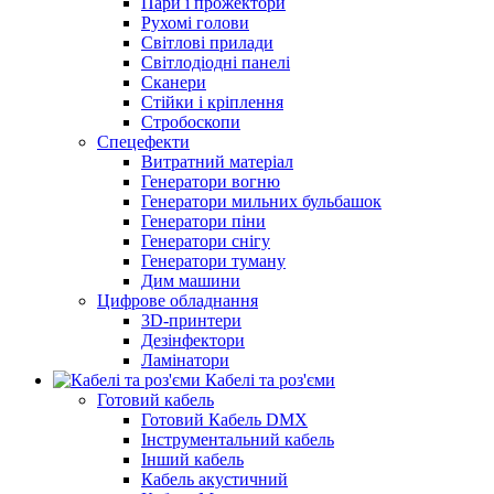
Пари і прожектори
Рухомі голови
Світлові прилади
Світлодіодні панелі
Сканери
Стійки і кріплення
Стробоскопи
Спецефекти
Витратний матеріал
Генератори вогню
Генератори мильних бульбашок
Генератори піни
Генератори снігу
Генератори туману
Дим машини
Цифрове обладнання
3D-принтери
Дезінфектори
Ламінатори
Кабелі та роз'єми
Готовий кабель
Готовий Кабель DMX
Інструментальний кабель
Інший кабель
Кабель акустичний