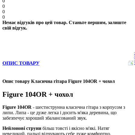
0
0
0
0
Немає відгуків про цей товар. Станьте першим, залиште
свій відгук.
ОПИС ТОВАРУ
Опис товару Класична гітара Figure 104OR + чохол
Figure 104OR + чохол
Figure 104OR
- шестиструнна класична гітара з корпусом з
липи. Липа - це дуже легка і досить м'яка деревина, що
забезпечує хороший збалансований звук.
Нейлонові струни
більш товсті і якісно м'які. Натяг
невеликий, пальці відчувають себе дуже комфортно.