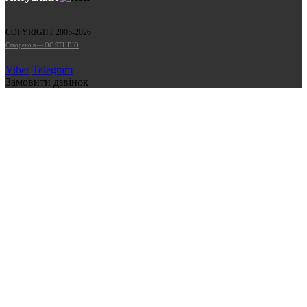
COPYRIGHT 2005-2026
Cтворено в — OC STUDIO
Viber
Telegram
Замовити дзвінок