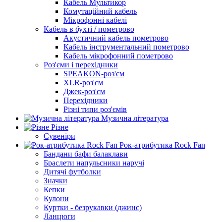
Кабель Мультикор
Комутаційний кабель
Мікрофонні кабелі
Кабель в бухті / пометрово
Акустичний кабель пометрово
Кабель інструментальний пометрово
Кабель мікрофонний пометрово
Роз'єми і перехідники
SPEAKON-роз'єм
XLR-роз'єм
Джек-роз'єм
Перехідники
Різні типи роз'ємів
Музична література
Різне
Сувеніри
Рок-атрибутика Rock Fan
Бандани бафи балаклави
Браслети напульсники наручі
Дитячі футболки
Значки
Кепки
Кулони
Куртки - безрукавки (джинс)
Ланцюги