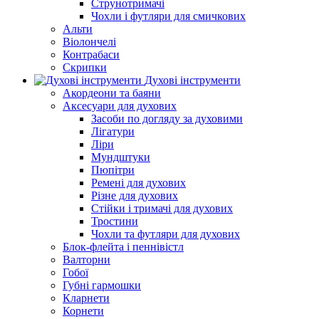
Струнотримачі
Чохли і футляри для смичкових
Альти
Віолончелі
Контрабаси
Скрипки
Духові інструменти
Акордеони та баяни
Аксесуари для духових
Засоби по догляду за духовими
Лігатури
Ліри
Мундштуки
Пюпітри
Ремені для духових
Різне для духових
Стійки і тримачі для духових
Тростини
Чохли та футляри для духових
Блок-флейта і пеннівістл
Валторни
Гобої
Губні гармошки
Кларнети
Корнети