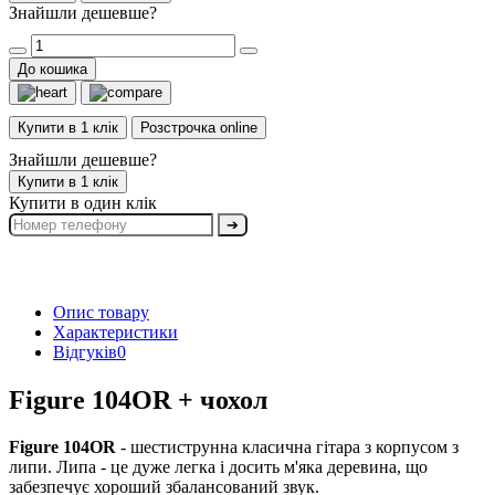
Знайшли дешевше?
До кошика
Купити в 1 клік
Розстрочка online
Знайшли дешевше?
Купити в 1 клік
Купити в один клік
➔
Опис товару
Характеристики
Відгуків
0
Figure 104OR + чохол
Figure 104OR
- шестиструнна класична гітара з корпусом з
липи. Липа - це дуже легка і досить м'яка деревина, що
забезпечує хороший збалансований звук.