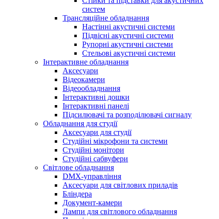
Стійки та підставки для акустичних
систем
Трансляційне обладнання
Настінні акустичні системи
Підвісні акустичні системи
Рупорні акустичні системи
Стельові акустичні системи
Інтерактивне обладнання
Аксесуари
Відеокамери
Відеообладнання
Інтерактивні дошки
Інтерактивні панелі
Підсилювачі та розподілювачі сигналу
Обладнання для студії
Аксесуари для студії
Студійні мікрофони та системи
Студійні монітори
Студійні сабвуфери
Світлове обладнання
DMX-управління
Аксесуари для світлових приладів
Бліндера
Документ-камери
Лампи для світлового обладнання