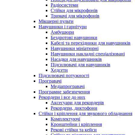
Радіосистеми
Стійки для мікрофонів
Тримачі для мікрофонів
Мікшерні пульти
Навушники і гарнітури
Амбушюри
Бездротові навушники
Кабелі та перехідники для навушників
Навушники мініатюрні
Навушники накладні спеціалізовані
Насадки для навушників
Підсилювачі для навушників
Хедсети
Підсилювачі потужності
Програвачі
Медіапрогравачі
Програмне забезпечення
Рекордери і все до них
Аксесуари для рекордерів
Рекордери, диктофони
Стійки і кріплення для звукового обладнання
Комплектуючі
Кронштейни і кріплення
Рекові стійки та кейси