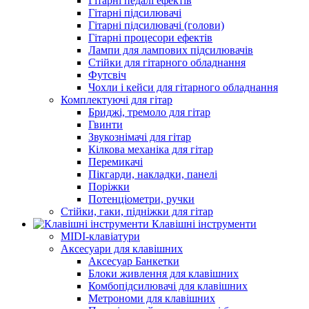
Гітарні педалі ефектів
Гітарні підсилювачі
Гітарні підсилювачі (голови)
Гітарні процесори ефектів
Лампи для лампових підсилювачів
Стійки для гітарного обладнання
Футсвіч
Чохли і кейси для гітарного обладнання
Комплектуючі для гітар
Бриджі, тремоло для гітар
Гвинти
Звукознімачі для гітар
Кілкова механіка для гітар
Перемикачі
Пікгарди, накладки, панелі
Поріжки
Потенціометри, ручки
Стійки, гаки, підніжки для гітар
Клавішні інструменти
MIDI-клавіатури
Аксесуари для клавішних
Аксесуар Банкетки
Блоки живлення для клавішних
Комбопідсилювачі для клавішних
Метрономи для клавішних