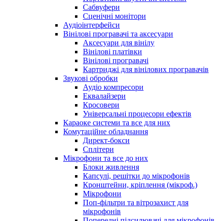
Сабвуфери
Сценічні монітори
Аудіоінтерфейси
Вінілові програвачі та аксесуари
Аксесуари для вінілу
Вінілові платівки
Вінілові програвачі
Картриджі для вінілових програвачів
Звукові обробки
Аудіо компресори
Еквалайзери
Кросовери
Універсальні процесори ефектів
Караоке системи та все для них
Комутаційне обладнання
Директ-бокси
Сплітери
Мікрофони та все до них
Блоки живлення
Капсулі, решітки до мікрофонів
Кронштейни, кріплення (мікроф.)
Мікрофони
Поп-фільтри та вітрозахист для
мікрофонів
Попередні підсилювачі для мікрофонів