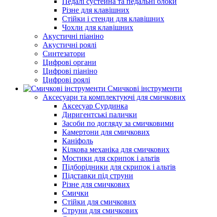
Педалі сустейна та педальні блоки
Різне для клавішних
Стійки і стенди для клавішних
Чохли для клавішних
Акустичні піаніно
Акустичні роялі
Синтезатори
Цифрові органи
Цифрові піаніно
Цифрові роялі
Смичкові інструменти
Аксесуари та комплектуючі для смичкових
Аксесуар Сурдинка
Диригентські палички
Засоби по догляду за смичковими
Камертони для смичкових
Каніфоль
Кілкова механіка для смичкових
Мостики для скрипок і альтів
Підборiдники для скрипок і альтів
Підставки під струни
Різне для смичкових
Смички
Стійки для смичкових
Струни для смичкових