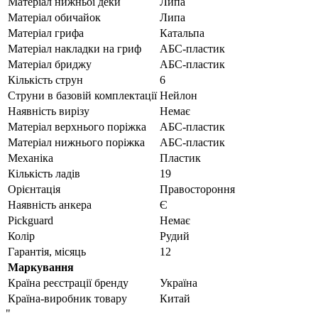
Матеріал нижньої деки
Липа
Матеріал обичайок
Липа
Матеріал грифа
Катальпа
Матеріал накладки на гриф
АБС-пластик
Матеріал бриджу
АБС-пластик
Кількість струн
6
Струни в базовій комплектації
Нейлон
Наявність вирізу
Немає
Матеріал верхнього поріжка
АБС-пластик
Матеріал нижнього поріжка
АБС-пластик
Механіка
Пластик
Кількість ладів
19
Орієнтація
Правостороння
Наявність анкера
Є
Pickguard
Немає
Колір
Рудий
Гарантія, місяць
12
Маркування
Країна реєстрації бренду
Україна
Країна-виробник товару
Китай
"