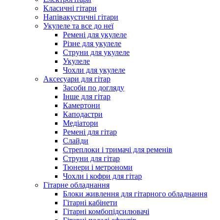
Класичні гітари
Напівакустичні гітари
Укулеле та все до неї
Ремені для укулеле
Різне для укулеле
Струни для укулеле
Укулеле
Чохли для укулеле
Аксесуари для гітар
Засоби по догляду
Інше для гітар
Камертони
Каподастри
Медіатори
Ремені для гітар
Слайди
Стреплоки і тримачі для ременів
Струни для гітар
Тюнери і метрономи
Чохли і кофри для гітар
Гітарне обладнання
Блоки живлення для гітарного обладнання
Гітарні кабінети
Гітарні комбопідсилювачі