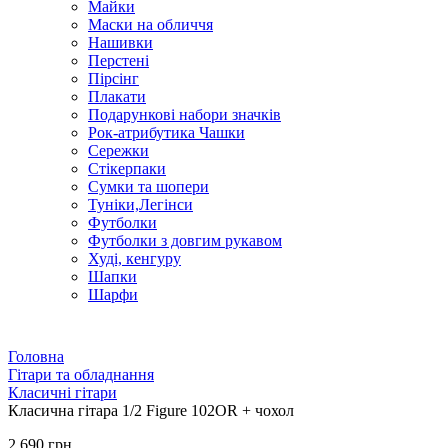
Майки
Маски на обличчя
Нашивки
Перстені
Пірсінг
Плакати
Подарункові набори значків
Рок-атрибутика Чашки
Сережки
Стікерпаки
Сумки та шопери
Туніки,Легінси
Футболки
Футболки з довгим рукавом
Худі, кенгуру
Шапки
Шарфи
Головна
Гітари та обладнання
Класичні гітари
Класична гітара 1/2 Figure 102OR + чохол
2 690 грн