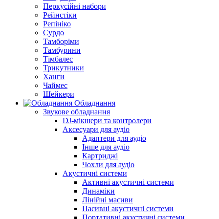
Перкусійні набори
Рейнстіки
Репініко
Сурдо
Тамборіми
Тамбурини
Тімбалес
Трикутники
Ханги
Чаймес
Шейкери
Обладнання
Звукове обладнання
DJ-мікшери та контролери
Аксесуари для аудіо
Адаптери для аудіо
Інше для аудіо
Картриджі
Чохли для аудіо
Акустичні системи
Активні акустичні системи
Динаміки
Лінійні масиви
Пасивні акустичні системи
Портативні акустичні системи