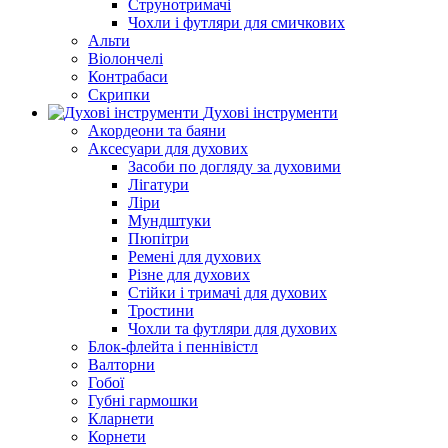
Струнотримачі
Чохли і футляри для смичкових
Альти
Віолончелі
Контрабаси
Скрипки
Духові інструменти
Акордеони та баяни
Аксесуари для духових
Засоби по догляду за духовими
Лігатури
Ліри
Мундштуки
Пюпітри
Ремені для духових
Різне для духових
Стійки і тримачі для духових
Тростини
Чохли та футляри для духових
Блок-флейта і пеннівістл
Валторни
Гобої
Губні гармошки
Кларнети
Корнети