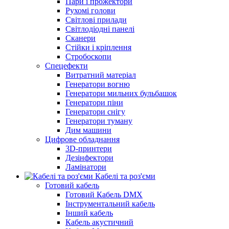
Пари і прожектори
Рухомі голови
Світлові прилади
Світлодіодні панелі
Сканери
Стійки і кріплення
Стробоскопи
Спецефекти
Витратний матеріал
Генератори вогню
Генератори мильних бульбашок
Генератори піни
Генератори снігу
Генератори туману
Дим машини
Цифрове обладнання
3D-принтери
Дезінфектори
Ламінатори
Кабелі та роз'єми
Готовий кабель
Готовий Кабель DMX
Інструментальний кабель
Інший кабель
Кабель акустичний