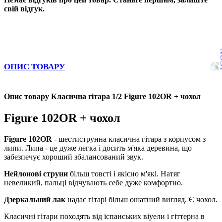
свій відгук.
ОПИС ТОВАРУ
Опис товару Класична гітара 1/2 Figure 102OR + чохол
Figure 102OR + чохол
Figure 102OR
- шестиструнна класична гітара з корпусом з
липи. Липа - це дуже легка і досить м'яка деревина, що
забезпечує хороший збалансований звук.
Нейлонові струни
більш товсті і якісно м'які. Натяг
невеликий, пальці відчувають себе дуже комфортно.
Дзеркальний лак
надає гітарі більш ошатний вигляд. Є чохол.
Класичні гітари походять від іспанських віуели і гіттерна в