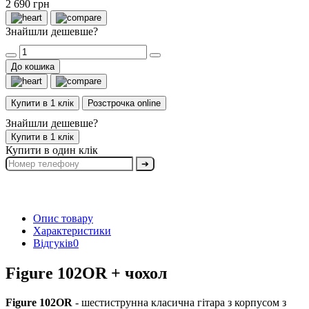
2 690 грн
Знайшли дешевше?
До кошика
Купити в 1 клік
Розстрочка online
Знайшли дешевше?
Купити в 1 клік
Купити в один клік
➔
Опис товару
Характеристики
Відгуків
0
Figure 102OR + чохол
Figure 102OR
- шестиструнна класична гітара з корпусом з