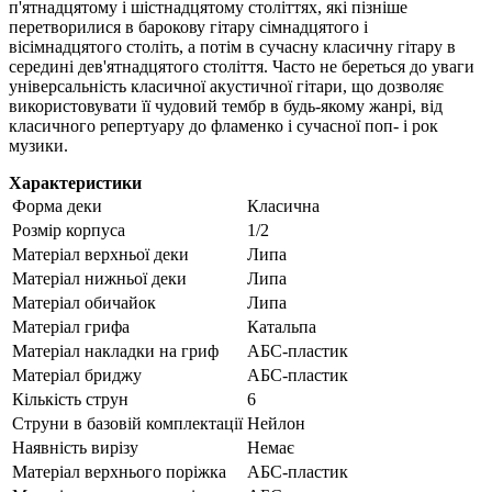
п'ятнадцятому і шістнадцятому століттях, які пізніше
перетворилися в барокову гітару сімнадцятого і
вісімнадцятого століть, а потім в сучасну класичну гітару в
середині дев'ятнадцятого століття. Часто не береться до уваги
універсальність класичної акустичної гітари, що дозволяє
використовувати її чудовий тембр в будь-якому жанрі, від
класичного репертуару до фламенко і сучасної поп- і рок
музики.
Характеристики
Форма деки
Класична
Розмір корпуса
1/2
Матеріал верхньої деки
Липа
Матеріал нижньої деки
Липа
Матеріал обичайок
Липа
Матеріал грифа
Катальпа
Матеріал накладки на гриф
АБС-пластик
Матеріал бриджу
АБС-пластик
Кількість струн
6
Струни в базовій комплектації
Нейлон
Наявність вирізу
Немає
Матеріал верхнього поріжка
АБС-пластик