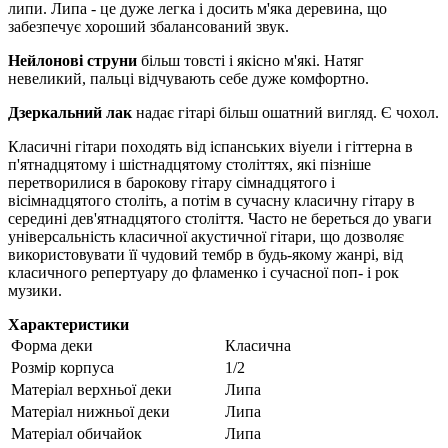
липи. Липа - це дуже легка і досить м'яка деревина, що
забезпечує хороший збалансований звук.
Нейлонові струни
більш товсті і якісно м'які. Натяг
невеликий, пальці відчувають себе дуже комфортно.
Дзеркальний лак
надає гітарі більш ошатний вигляд. Є чохол.
Класичні гітари походять від іспанських віуели і гіттерна в
п'ятнадцятому і шістнадцятому століттях, які пізніше
перетворилися в барокову гітару сімнадцятого і
вісімнадцятого століть, а потім в сучасну класичну гітару в
середині дев'ятнадцятого століття. Часто не береться до уваги
універсальність класичної акустичної гітари, що дозволяє
використовувати її чудовий тембр в будь-якому жанрі, від
класичного репертуару до фламенко і сучасної поп- і рок
музики.
Характеристики
Форма деки
Класична
Розмір корпуса
1/2
Матеріал верхньої деки
Липа
Матеріал нижньої деки
Липа
Матеріал обичайок
Липа