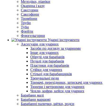
Мелодіки, піаніки
Окарина і казу
Саксгорни
Саксофони
Тромбони
Труби
Туби
Флейти
Флюгельгорни
Ударні інструменти
Аксесуари для ударних
Засоби по догляду за ударними
Інше для ударних
Обручі для барабанів
Педалі для барабанів
Пластики для барабанів
Стійки для ударних
Стільці для барабанщиків
Тренувальні педи
Тримачі, перехідники, затискачі для ударних
Тюнери і метрономи для ударних
Чохли, кофри, кейси для ударних
Барабани малі
Барабани маршові
Барабанні палички, щітки, родси