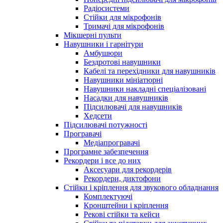
Радіосистеми
Стійки для мікрофонів
Тримачі для мікрофонів
Мікшерні пульти
Навушники і гарнітури
Амбушюри
Бездротові навушники
Кабелі та перехідники для навушників
Навушники мініатюрні
Навушники накладні спеціалізовані
Насадки для навушників
Підсилювачі для навушників
Хедсети
Підсилювачі потужності
Програвачі
Медіапрогравачі
Програмне забезпечення
Рекордери і все до них
Аксесуари для рекордерів
Рекордери, диктофони
Стійки і кріплення для звукового обладнання
Комплектуючі
Кронштейни і кріплення
Рекові стійки та кейси