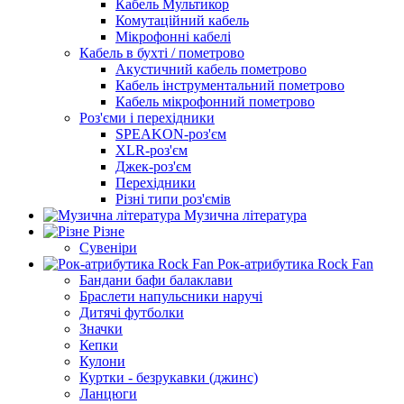
Кабель Мультикор
Комутаційний кабель
Мікрофонні кабелі
Кабель в бухті / пометрово
Акустичний кабель пометрово
Кабель інструментальний пометрово
Кабель мікрофонний пометрово
Роз'єми і перехідники
SPEAKON-роз'єм
XLR-роз'єм
Джек-роз'єм
Перехідники
Різні типи роз'ємів
Музична література
Різне
Сувеніри
Рок-атрибутика Rock Fan
Бандани бафи балаклави
Браслети напульсники наручі
Дитячі футболки
Значки
Кепки
Кулони
Куртки - безрукавки (джинс)
Ланцюги