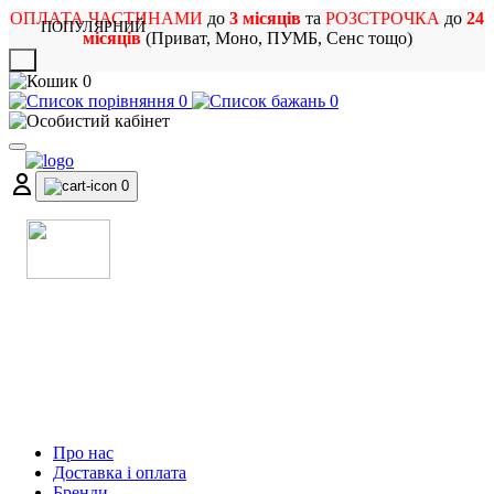
ОПЛАТА ЧАСТИНАМИ
до
3 місяців
та
РОЗСТРОЧКА
до
24
ПОПУЛЯРНИЙ
місяців
(Приват, Моно, ПУМБ, Сенс тощо)
X
0
0
0
0
МАГАЗИН
МУЗИЧНИХ ІНСТРУМЕНТІВ
ТА РОК АТРИБУТИКИ
Про нас
Доставка і оплата
Бренди