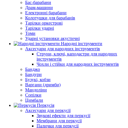
Бас-барабани
Драм-машини
Електронні барабани
Колотушки для барабанів
Тарілки оркестрові
Тарілки ударні
Томи
Ударні установки акустичні
Народні інструменти
Аксесуари для народних інструментів
Струни, ключі, каподастри для народних
інструментів
Чохли і стійки для народних інструментів
Банджо
Бандури
Бузукі, кобзи
Варгани (дримби)
Мандоліни
Сопілки
Цимбали
Перкусія
Аксесуари для перкусії
Звукові ефекти для перкусії
Мембрани для перкусії
Палички для перкусії