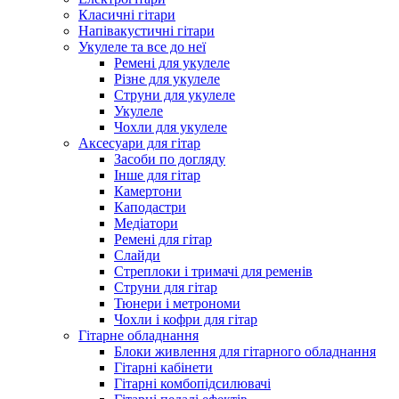
Класичні гітари
Напівакустичні гітари
Укулеле та все до неї
Ремені для укулеле
Різне для укулеле
Струни для укулеле
Укулеле
Чохли для укулеле
Аксесуари для гітар
Засоби по догляду
Інше для гітар
Камертони
Каподастри
Медіатори
Ремені для гітар
Слайди
Стреплоки і тримачі для ременів
Струни для гітар
Тюнери і метрономи
Чохли і кофри для гітар
Гітарне обладнання
Блоки живлення для гітарного обладнання
Гітарні кабінети
Гітарні комбопідсилювачі