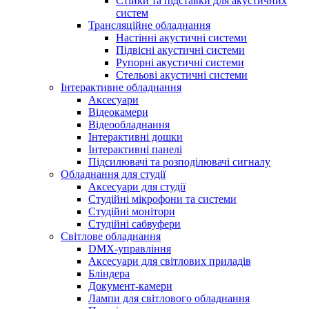
Стійки та підставки для акустичних
систем
Трансляційне обладнання
Настінні акустичні системи
Підвісні акустичні системи
Рупорні акустичні системи
Стельові акустичні системи
Інтерактивне обладнання
Аксесуари
Відеокамери
Відеообладнання
Інтерактивні дошки
Інтерактивні панелі
Підсилювачі та розподілювачі сигналу
Обладнання для студії
Аксесуари для студії
Студійні мікрофони та системи
Студійні монітори
Студійні сабвуфери
Світлове обладнання
DMX-управління
Аксесуари для світлових приладів
Бліндера
Документ-камери
Лампи для світлового обладнання