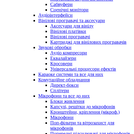
Сабвуфери
Сценічні монітори
Аудіоінтерфейси
Вінілові програвачі та аксесуари
Аксесуари для вінілу
Вінілові платівки
Вінілові програвачі
Картриджі для вінілових програвачів
Звукові обробки
Аудіо компресори
Еквалайзери
Кросовери
Універсальні процесори ефектів
Караоке системи та все для них
Комутаційне обладнання
Директ-бокси
Сплітери
Мікрофони та все до них
Блоки живлення
Капсулі, решітки до мікрофонів
Кронштейни, кріплення (мікроф.)
Мікрофони
Поп-фільтри та вітрозахист для
мікрофонів
Попередні підсилювачі для мікрофонів