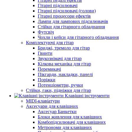
Гітарні педалі ефектів
Гітарні підсилювачі
Гітарні підсилювачі (голови)
Гітарні процесори ефектів
Лампи для лампових підсилювачів
Стійки для гітарного обладнання
Футсвіч
Чохли і кейси для гітарного обладнання
Комплектуючі для гітар
Бриджі, тремоло для гітар
Гвинти
Звукознімачі для гітар
Кілкова механіка для гітар
Перемикачі
Пікгарди, накладки, панелі
Поріжки
Потенціометри, ручки
Стійки, гаки, підніжки для гітар
Клавішні інструменти
MIDI-клавіатури
Аксесуари для клавішних
Аксесуар Банкетки
Блоки живлення для клавішних
Комбопідсилювачі для клавішних
Метрономи для клавішних