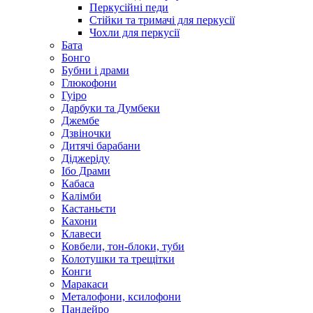
Перкусійні педи
Стійки та тримачі для перкусії
Чохли для перкусії
Бата
Бонго
Бубни і драми
Глюкофони
Гуіро
Дарбуки та Думбеки
Джембе
Дзвіночки
Дитячі барабани
Діджеріду
Ібо Драми
Кабаса
Калімби
Кастаньєти
Кахони
Клавеси
Ковбели, тон-блоки, туби
Колотушки та трещітки
Конги
Маракаси
Металофони, ксилофони
Пандейро