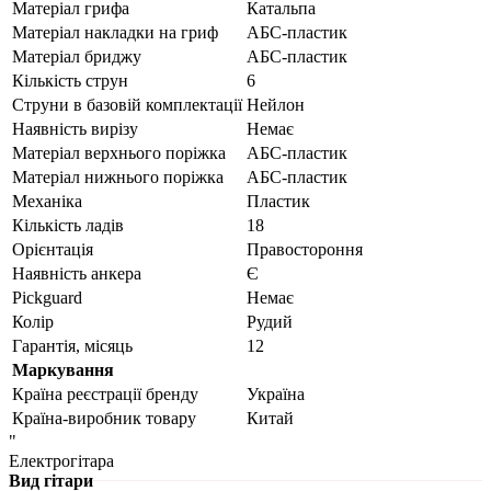
Матеріал грифа
Катальпа
Матеріал накладки на гриф
АБС-пластик
Матеріал бриджу
АБС-пластик
Кількість струн
6
Струни в базовій комплектації
Нейлон
Наявність вирізу
Немає
Матеріал верхнього поріжка
АБС-пластик
Матеріал нижнього поріжка
АБС-пластик
Механіка
Пластик
Кількість ладів
18
Орієнтація
Правостороння
Наявність анкера
Є
Pickguard
Немає
Колір
Рудий
Гарантія, місяць
12
Маркування
Країна реєстрації бренду
Україна
Країна-виробник товару
Китай
"
Електрогітара
Вид гітари