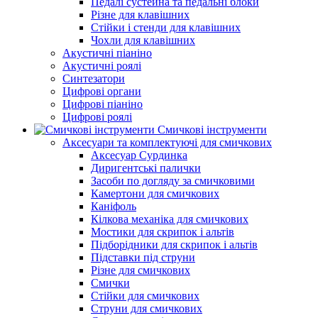
Педалі сустейна та педальні блоки
Різне для клавішних
Стійки і стенди для клавішних
Чохли для клавішних
Акустичні піаніно
Акустичні роялі
Синтезатори
Цифрові органи
Цифрові піаніно
Цифрові роялі
Смичкові інструменти
Аксесуари та комплектуючі для смичкових
Аксесуар Сурдинка
Диригентські палички
Засоби по догляду за смичковими
Камертони для смичкових
Каніфоль
Кілкова механіка для смичкових
Мостики для скрипок і альтів
Підборiдники для скрипок і альтів
Підставки під струни
Різне для смичкових
Смички
Стійки для смичкових
Струни для смичкових