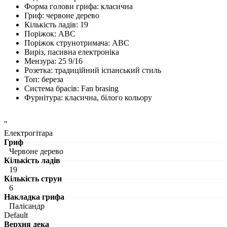
Форма голови грифа: класична
Гриф: червоне дерево
Кількість ладів: 19
Поріжок: АВС
Поріжок струнотримача: АВС
Виріз, пасивна електроніка
Мензура: 25 9/16
Розетка: традиційний іспанський стиль
Топ: береза
Система брасів: Fan brasing
Фурнітура: класична, білого кольору
"
Електрогітара
Гриф
Червоне дерево
Кількість ладів
19
Кількість струн
6
Накладка грифа
Палісандр
Default
Верхня дека