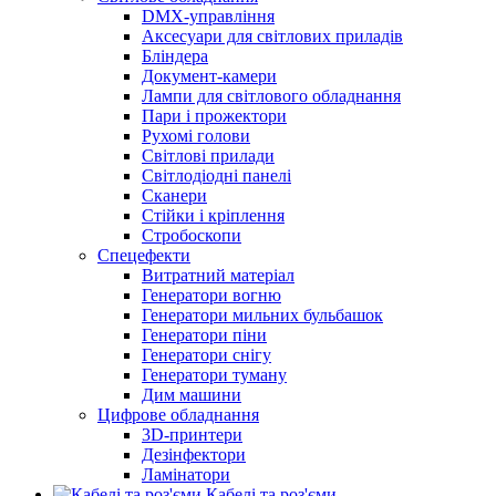
DMX-управління
Аксесуари для світлових приладів
Бліндера
Документ-камери
Лампи для світлового обладнання
Пари і прожектори
Рухомі голови
Світлові прилади
Світлодіодні панелі
Сканери
Стійки і кріплення
Стробоскопи
Спецефекти
Витратний матеріал
Генератори вогню
Генератори мильних бульбашок
Генератори піни
Генератори снігу
Генератори туману
Дим машини
Цифрове обладнання
3D-принтери
Дезінфектори
Ламінатори
Кабелі та роз'єми