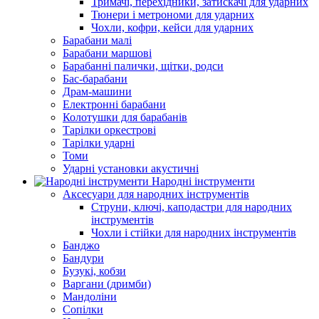
Тримачі, перехідники, затискачі для ударних
Тюнери і метрономи для ударних
Чохли, кофри, кейси для ударних
Барабани малі
Барабани маршові
Барабанні палички, щітки, родси
Бас-барабани
Драм-машини
Електронні барабани
Колотушки для барабанів
Тарілки оркестрові
Тарілки ударні
Томи
Ударні установки акустичні
Народні інструменти
Аксесуари для народних інструментів
Струни, ключі, каподастри для народних
інструментів
Чохли і стійки для народних інструментів
Банджо
Бандури
Бузукі, кобзи
Варгани (дримби)
Мандоліни
Сопілки