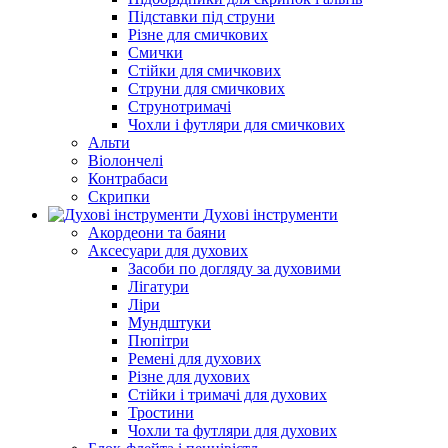
Підставки під струни
Різне для смичкових
Смички
Стійки для смичкових
Струни для смичкових
Струнотримачі
Чохли і футляри для смичкових
Альти
Віолончелі
Контрабаси
Скрипки
Духові інструменти
Акордеони та баяни
Аксесуари для духових
Засоби по догляду за духовими
Лігатури
Ліри
Мундштуки
Пюпітри
Ремені для духових
Різне для духових
Стійки і тримачі для духових
Тростини
Чохли та футляри для духових