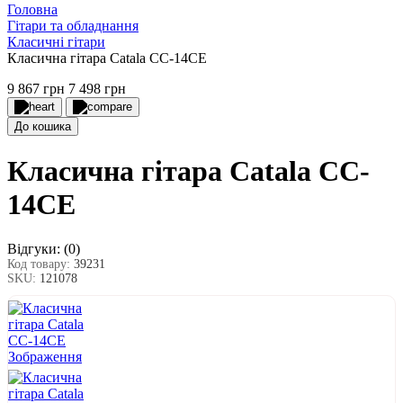
Головна
Гітари та обладнання
Класичні гітари
Класична гітара Catala CC-14CE
9 867 грн
7 498 грн
До кошика
Класична гітара Catala CC-
14CE
Відгуки:
(0)
Код товару:
39231
SKU:
121078