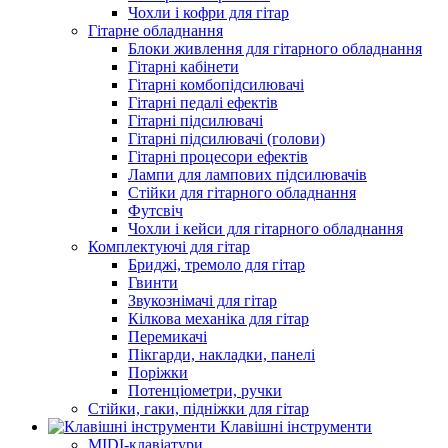
Чохли і кофри для гітар
Гітарне обладнання
Блоки живлення для гітарного обладнання
Гітарні кабінети
Гітарні комбопідсилювачі
Гітарні педалі ефектів
Гітарні підсилювачі
Гітарні підсилювачі (голови)
Гітарні процесори ефектів
Лампи для лампових підсилювачів
Стійки для гітарного обладнання
Футсвіч
Чохли і кейси для гітарного обладнання
Комплектуючі для гітар
Бриджі, тремоло для гітар
Гвинти
Звукознімачі для гітар
Кілкова механіка для гітар
Перемикачі
Пікгарди, накладки, панелі
Поріжки
Потенціометри, ручки
Стійки, гаки, підніжки для гітар
Клавішні інструменти
MIDI-клавіатури