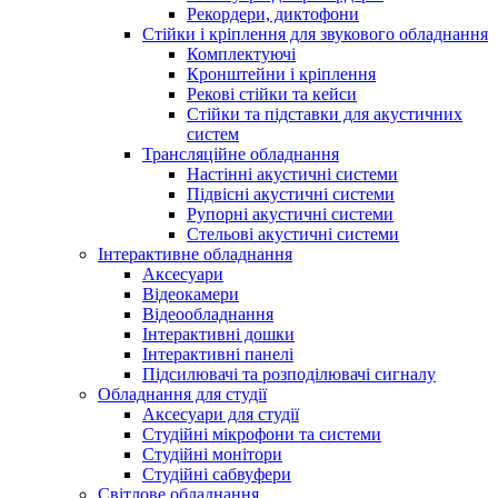
Рекордери, диктофони
Стійки і кріплення для звукового обладнання
Комплектуючі
Кронштейни і кріплення
Рекові стійки та кейси
Стійки та підставки для акустичних
систем
Трансляційне обладнання
Настінні акустичні системи
Підвісні акустичні системи
Рупорні акустичні системи
Стельові акустичні системи
Інтерактивне обладнання
Аксесуари
Відеокамери
Відеообладнання
Інтерактивні дошки
Інтерактивні панелі
Підсилювачі та розподілювачі сигналу
Обладнання для студії
Аксесуари для студії
Студійні мікрофони та системи
Студійні монітори
Студійні сабвуфери
Світлове обладнання