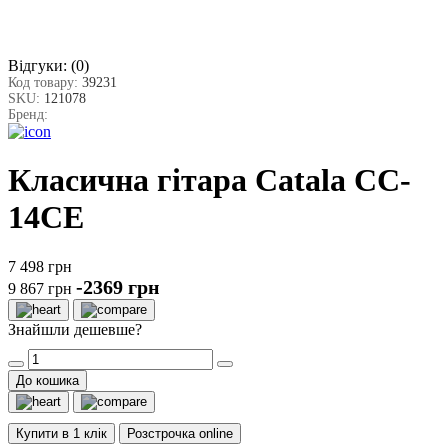
Відгуки:
(0)
Код товару:
39231
SKU:
121078
Бренд:
Класична гітара Catala CC-
14CE
7 498 грн
-2369 грн
9 867 грн
Знайшли дешевше?
До кошика
Купити в 1 клік
Розстрочка online