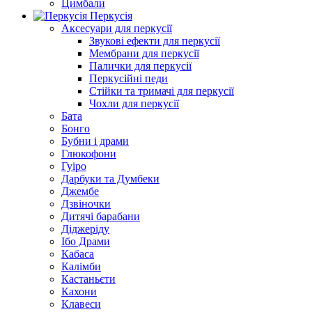
Цимбали
Перкусія
Аксесуари для перкусії
Звукові ефекти для перкусії
Мембрани для перкусії
Палички для перкусії
Перкусійні педи
Стійки та тримачі для перкусії
Чохли для перкусії
Бата
Бонго
Бубни і драми
Глюкофони
Гуіро
Дарбуки та Думбеки
Джембе
Дзвіночки
Дитячі барабани
Діджеріду
Ібо Драми
Кабаса
Калімби
Кастаньєти
Кахони
Клавеси