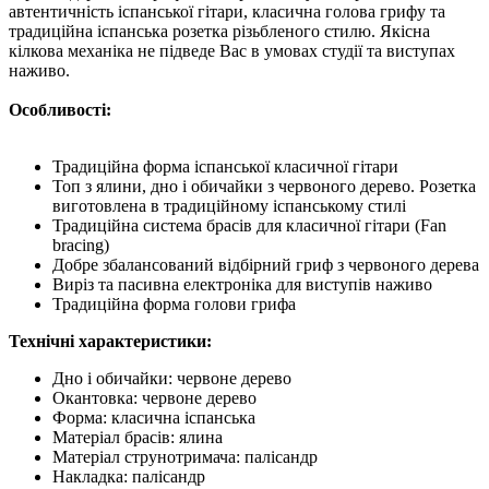
автентичність іспанської гітари, класична голова грифу та
традиційна іспанська розетка різьбленого стилю. Якісна
кілкова механіка не підведе Вас в умовах студії та виступах
наживо.
Особливості:
Традиційна форма іспанської класичної гітари
Топ з ялини, дно і обичайки з червоного дерево. Розетка
виготовлена в традиційному іспанському стилі
Традиційна система брасів для класичної гітари (Fan
bracing)
Добре збалансований відбірний гриф з червоного дерева
Виріз та пасивна електроніка для виступів наживо
Традиційна форма голови грифа
Технічні характеристики:
Дно і обичайки: червоне дерево
Окантовка: червоне дерево
Форма: класична іспанська
Матеріал брасів: ялина
Матеріал струнотримача: палісандр
Накладка: палісандр