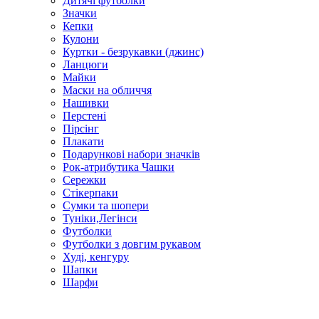
Дитячі футболки
Значки
Кепки
Кулони
Куртки - безрукавки (джинс)
Ланцюги
Майки
Маски на обличчя
Нашивки
Перстені
Пірсінг
Плакати
Подарункові набори значків
Рок-атрибутика Чашки
Сережки
Стікерпаки
Сумки та шопери
Туніки,Легінси
Футболки
Футболки з довгим рукавом
Худі, кенгуру
Шапки
Шарфи