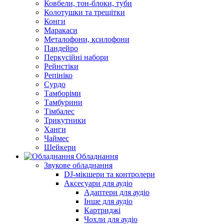
Ковбели, тон-блоки, туби
Колотушки та трещітки
Конги
Маракаси
Металофони, ксилофони
Пандейро
Перкусійні набори
Рейнстіки
Репініко
Сурдо
Тамборіми
Тамбурини
Тімбалес
Трикутники
Ханги
Чаймес
Шейкери
Обладнання
Звукове обладнання
DJ-мікшери та контролери
Аксесуари для аудіо
Адаптери для аудіо
Інше для аудіо
Картриджі
Чохли для аудіо