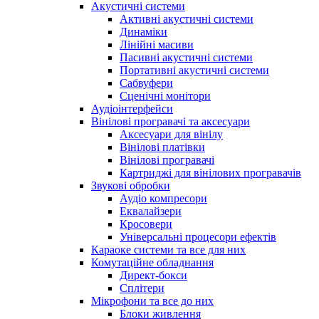
Акустичні системи
Активні акустичні системи
Динаміки
Лінійні масиви
Пасивні акустичні системи
Портативні акустичні системи
Сабвуфери
Сценічні монітори
Аудіоінтерфейси
Вінілові програвачі та аксесуари
Аксесуари для вінілу
Вінілові платівки
Вінілові програвачі
Картриджі для вінілових програвачів
Звукові обробки
Аудіо компресори
Еквалайзери
Кросовери
Універсальні процесори ефектів
Караоке системи та все для них
Комутаційне обладнання
Директ-бокси
Сплітери
Мікрофони та все до них
Блоки живлення