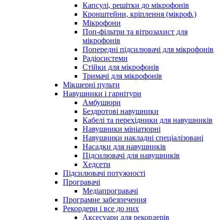
Капсулі, решітки до мікрофонів
Кронштейни, кріплення (мікроф.)
Мікрофони
Поп-фільтри та вітрозахист для
мікрофонів
Попередні підсилювачі для мікрофонів
Радіосистеми
Стійки для мікрофонів
Тримачі для мікрофонів
Мікшерні пульти
Навушники і гарнітури
Амбушюри
Бездротові навушники
Кабелі та перехідники для навушників
Навушники мініатюрні
Навушники накладні спеціалізовані
Насадки для навушників
Підсилювачі для навушників
Хедсети
Підсилювачі потужності
Програвачі
Медіапрогравачі
Програмне забезпечення
Рекордери і все до них
Аксесуари для рекордерів