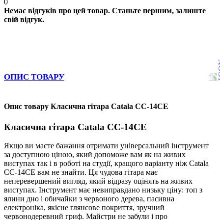
0
Немає відгуків про цей товар. Станьте першим, залиште
свій відгук.
ОПИС ТОВАРУ
Опис товару Класична гітара Catala CC-14CE
Класична гітара Catala CC-14CE
Якщо ви маєте бажання отримати універсальний інструмент
за доступною ціною, який допоможе вам як на живих
виступах так і в роботі на студії, кращого варіанту ніж Catala
CC-14CE вам не знайти. Ця чудова гітара має
неперевершений вигляд, який відразу оцінять на живих
виступах. Інструмент має невиправдано низьку ціну: топ з
ялини дно і обичайки з червоного дерева, пасивна
електроніка, якісне глянсове покриття, зручний
червонодеревний гриф. Майстри не забули і про