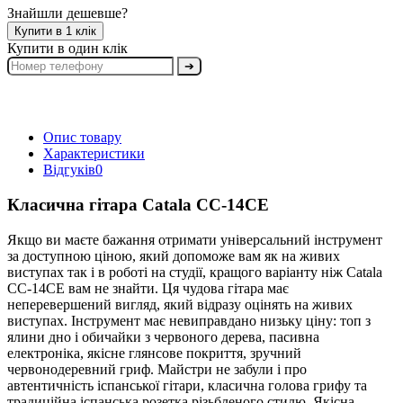
Знайшли дешевше?
Купити в 1 клік
Купити в один клік
➔
Опис товару
Характеристики
Відгуків
0
Класична гітара Catala CC-14CE
Якщо ви маєте бажання отримати універсальний інструмент
за доступною ціною, який допоможе вам як на живих
виступах так і в роботі на студії, кращого варіанту ніж Catala
CC-14CE вам не знайти. Ця чудова гітара має
неперевершений вигляд, який відразу оцінять на живих
виступах. Інструмент має невиправдано низьку ціну: топ з
ялини дно і обичайки з червоного дерева, пасивна
електроніка, якісне глянсове покриття, зручний
червонодеревний гриф. Майстри не забули і про
автентичність іспанської гітари, класична голова грифу та
традиційна іспанська розетка різьбленого стилю. Якісна