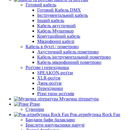
Готовий кабель
Готовий Кабель DMX
Інструментальний кабель
Інший кабель
Кабель акустичний
Кабель Мультикор
Комутаційний кабель
Мікрофонні кабелі
Кабель в бухті / пометрово
Акустичний кабель пометрово
Кабель інструментальний пометрово
Кабель мікрофонний пометрово
Роз'єми і перехідники
SPEAKON-роз'єм
XLR-роз'єм
Джек-роз'єм
Перехідники
Різні типи роз'ємів
Музична література
Різне
Сувеніри
Рок-атрибутика Rock Fan
Бандани бафи балаклави
Браслети напульсники наручі