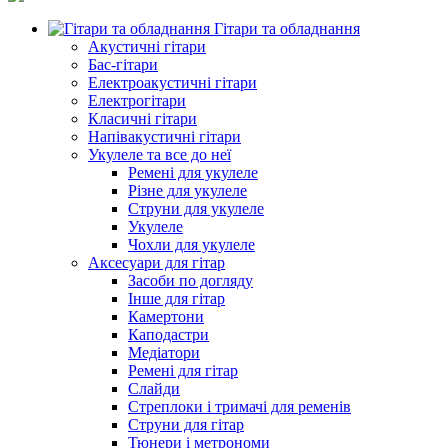
Гітари та обладнання
Акустичні гітари
Бас-гітари
Електроакустичні гітари
Електрогітари
Класичні гітари
Напівакустичні гітари
Укулеле та все до неї
Ремені для укулеле
Різне для укулеле
Струни для укулеле
Укулеле
Чохли для укулеле
Аксесуари для гітар
Засоби по догляду
Інше для гітар
Камертони
Каподастри
Медіатори
Ремені для гітар
Слайди
Стреплоки і тримачі для ременів
Струни для гітар
Тюнери і метрономи