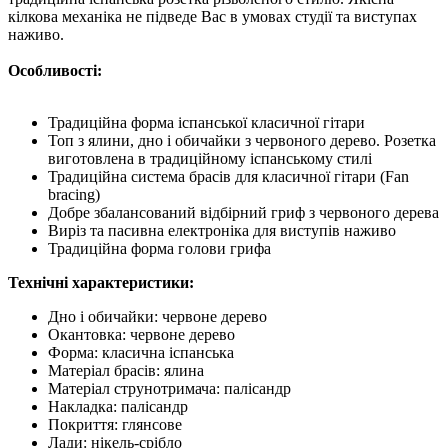
кілкова механіка не підведе Вас в умовах студії та виступах
наживо.
Особливості:
Традиційна форма іспанської класичної гітари
Топ з ялини, дно і обичайки з червоного дерево. Розетка
виготовлена в традиційному іспанському стилі
Традиційна система брасів для класичної гітари (Fan
bracing)
Добре збалансований відбірний гриф з червоного дерева
Виріз та пасивна електроніка для виступів наживо
Традиційна форма голови грифа
Технічні характеристики:
Дно і обичайки: червоне дерево
Окантовка: червоне дерево
Форма: класична іспанська
Матеріал брасів: ялина
Матеріал струнотримача: палісандр
Накладка: палісандр
Покриття: глянсове
Лади: нікель-срібло