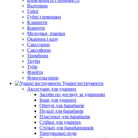
Блок-флейта і пеннівістл
Валторни
Гобої
Губні гармошки
Кларнети
Корнети
Мелодіки, піаніки
Окарина і казу
Саксгорни
Саксофони
Тромбони
Труби
Туби
Флейти
Флюгельгорни
Ударні інструменти
Аксесуари для ударних
Засоби по догляду за ударними
Інше для ударних
Обручі для барабанів
Педалі для барабанів
Пластики для барабанів
Стійки для ударних
Стільці для барабанщиків
Тренувальні педи