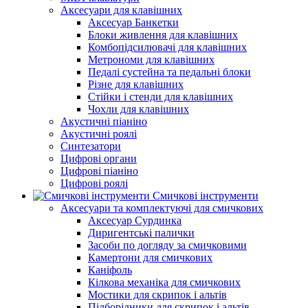
Аксесуари для клавішних
Аксесуар Банкетки
Блоки живлення для клавішних
Комбопідсилювачі для клавішних
Метрономи для клавішних
Педалі сустейна та педальні блоки
Різне для клавішних
Стійки і стенди для клавішних
Чохли для клавішних
Акустичні піаніно
Акустичні роялі
Синтезатори
Цифрові органи
Цифрові піаніно
Цифрові роялі
Смичкові інструменти
Аксесуари та комплектуючі для смичкових
Аксесуар Сурдинка
Диригентські палички
Засоби по догляду за смичковими
Камертони для смичкових
Каніфоль
Кілкова механіка для смичкових
Мостики для скрипок і альтів
Підборiдники для скрипок і альтів