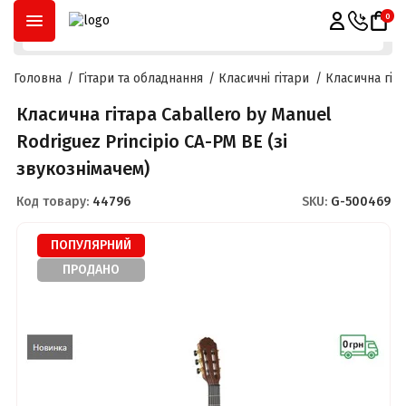
ОПЛАТА ЧАСТИНАМИ
ДО
3 МІСЯЦІВ
ТА
РОЗСТРОЧКА
ДО
2
0
Головна
Гітари та обладнання
Класичні гітари
Класична гіта
Класична гітара Caballero by Manuel
Rodriguez Principio CA-PM BE (зі
звукознімачем)
Код товару:
44796
SKU:
G-500469
ПОПУЛЯРНИЙ
ПРОДАНО