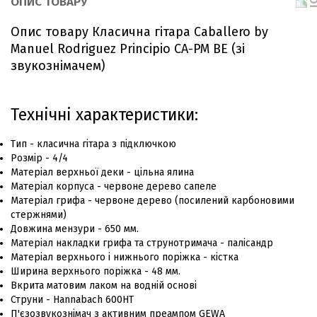
ОПИС ТОВАРУ
Опис товару Класична гітара Caballero by
Manuel Rodriguez Principio CA-PM BE (зі
звукознімачем)
Технічні характеристики:
Тип - класична гітара з підключкою
Розмір - 4/4
Матеріал верхньої деки - цільна ялина
Матеріал корпуса - червоне дерево сапеле
Матеріал грифа - червоне дерево (посилений карбоновими
стержнями)
Довжина мензури - 650 мм.
Матеріал накладки грифа та струнотримача - палісандр
Матеріал верхнього і нижнього поріжка - кістка
Ширина верхнього поріжка - 48 мм.
Вкрита матовим лаком на водній основі
Струни - Hannabach 600HT
П'єзозвукознімач з активним преампом GEWA