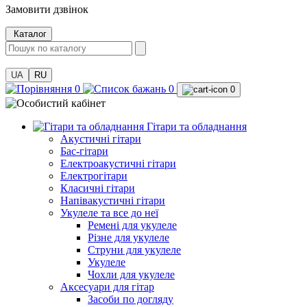
Замовити дзвінок
Каталог
UA
RU
0
0
0
Гітари та обладнання
Акустичні гітари
Бас-гітари
Електроакустичні гітари
Електрогітари
Класичні гітари
Напівакустичні гітари
Укулеле та все до неї
Ремені для укулеле
Різне для укулеле
Струни для укулеле
Укулеле
Чохли для укулеле
Аксесуари для гітар
Засоби по догляду