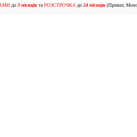
АМИ
до
3 місяців
та
РОЗСТРОЧКА
до
24 місяців
(Приват, Моно