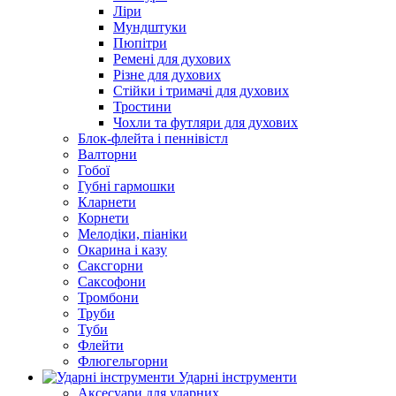
Ліри
Мундштуки
Пюпітри
Ремені для духових
Різне для духових
Стійки і тримачі для духових
Тростини
Чохли та футляри для духових
Блок-флейта і пеннівістл
Валторни
Гобої
Губні гармошки
Кларнети
Корнети
Мелодіки, піаніки
Окарина і казу
Саксгорни
Саксофони
Тромбони
Труби
Туби
Флейти
Флюгельгорни
Ударні інструменти
Аксесуари для ударних