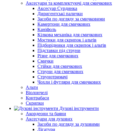
Аксесуари та комплектуючі для смичкових
Аксесуар Сурдинка
Диригентські палички
Засоби по догляду за смичковими
Камертони для смичкових
Каніфоль
Кілкова механіка для смичкових
Мостики для скрипок і альтів
Підборiдники для скрипок і альтів
Підставки під струни
Різне для смичкових
Смички
Стійки для смичкових
Струни для смичкових
Струнотримачі
Чохли і футляри для смичкових
Альти
Віолончелі
Контрабаси
Скрипки
Духові інструменти
Акордеони та баяни
Аксесуари для духових
Засоби по догляду за духовими
Лігатури