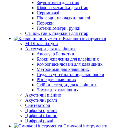
Звукознімачі для гітар
Кілкова механіка для гітар
Перемикачі
Пікгарди, накладки, панелі
Поріжки
Потенціометри, ручки
Стійки, гаки, підніжки для гітар
Клавішні інструменти
MIDI-клавіатури
Аксесуари для клавішних
Аксесуар Банкетки
Блоки живлення для клавішних
Комбопідсилювачі для клавішних
Метрономи для клавішних
Педалі сустейна та педальні блоки
Різне для клавішних
Стійки і стенди для клавішних
Чохли для клавішних
Акустичні піаніно
Акустичні роялі
Синтезатори
Цифрові органи
Цифрові піаніно
Цифрові роялі
Смичкові інструменти