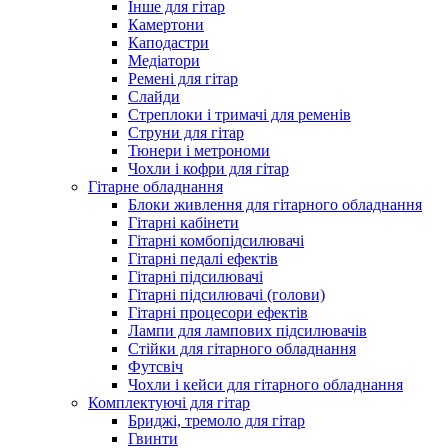
Інше для гітар
Камертони
Каподастри
Медіатори
Ремені для гітар
Слайди
Стреплоки і тримачі для ременів
Струни для гітар
Тюнери і метрономи
Чохли і кофри для гітар
Гітарне обладнання
Блоки живлення для гітарного обладнання
Гітарні кабінети
Гітарні комбопідсилювачі
Гітарні педалі ефектів
Гітарні підсилювачі
Гітарні підсилювачі (голови)
Гітарні процесори ефектів
Лампи для лампових підсилювачів
Стійки для гітарного обладнання
Футсвіч
Чохли і кейси для гітарного обладнання
Комплектуючі для гітар
Бриджі, тремоло для гітар
Гвинти