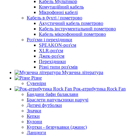
Кабель Мультикор
Комутаційний кабель
Мікрофонні кабелі
Кабель в бухті / пометрово
Акустичний кабель пометрово
Кабель інструментальний пометрово
Кабель мікрофонний пометрово
Роз'єми і перехідники
SPEAKON-роз'єм
XLR-роз'єм
Джек-роз'єм
Перехідники
Різні типи роз'ємів
Музична література
Різне
Сувеніри
Рок-атрибутика Rock Fan
Бандани бафи балаклави
Браслети напульсники наручі
Дитячі футболки
Значки
Кепки
Кулони
Куртки - безрукавки (джинс)
Ланцюги