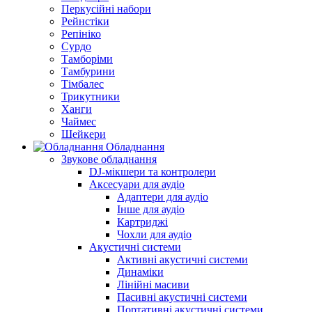
Перкусійні набори
Рейнстіки
Репініко
Сурдо
Тамборіми
Тамбурини
Тімбалес
Трикутники
Ханги
Чаймес
Шейкери
Обладнання
Звукове обладнання
DJ-мікшери та контролери
Аксесуари для аудіо
Адаптери для аудіо
Інше для аудіо
Картриджі
Чохли для аудіо
Акустичні системи
Активні акустичні системи
Динаміки
Лінійні масиви
Пасивні акустичні системи
Портативні акустичні системи