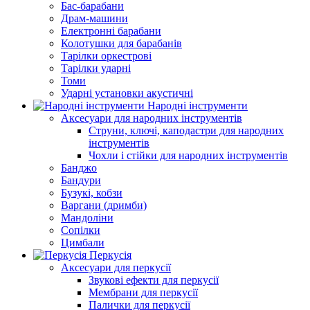
Бас-барабани
Драм-машини
Електронні барабани
Колотушки для барабанів
Тарілки оркестрові
Тарілки ударні
Томи
Ударні установки акустичні
Народні інструменти
Аксесуари для народних інструментів
Струни, ключі, каподастри для народних
інструментів
Чохли і стійки для народних інструментів
Банджо
Бандури
Бузукі, кобзи
Варгани (дримби)
Мандоліни
Сопілки
Цимбали
Перкусія
Аксесуари для перкусії
Звукові ефекти для перкусії
Мембрани для перкусії
Палички для перкусії