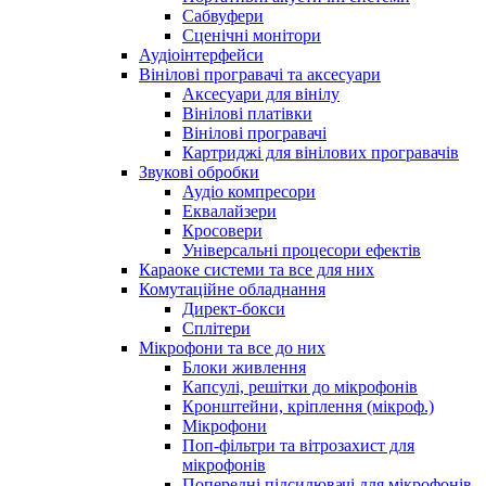
Сабвуфери
Сценічні монітори
Аудіоінтерфейси
Вінілові програвачі та аксесуари
Аксесуари для вінілу
Вінілові платівки
Вінілові програвачі
Картриджі для вінілових програвачів
Звукові обробки
Аудіо компресори
Еквалайзери
Кросовери
Універсальні процесори ефектів
Караоке системи та все для них
Комутаційне обладнання
Директ-бокси
Сплітери
Мікрофони та все до них
Блоки живлення
Капсулі, решітки до мікрофонів
Кронштейни, кріплення (мікроф.)
Мікрофони
Поп-фільтри та вітрозахист для
мікрофонів
Попередні підсилювачі для мікрофонів