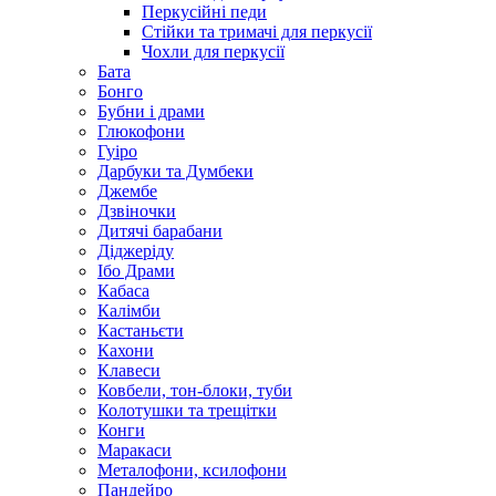
Перкусійні педи
Стійки та тримачі для перкусії
Чохли для перкусії
Бата
Бонго
Бубни і драми
Глюкофони
Гуіро
Дарбуки та Думбеки
Джембе
Дзвіночки
Дитячі барабани
Діджеріду
Ібо Драми
Кабаса
Калімби
Кастаньєти
Кахони
Клавеси
Ковбели, тон-блоки, туби
Колотушки та трещітки
Конги
Маракаси
Металофони, ксилофони
Пандейро