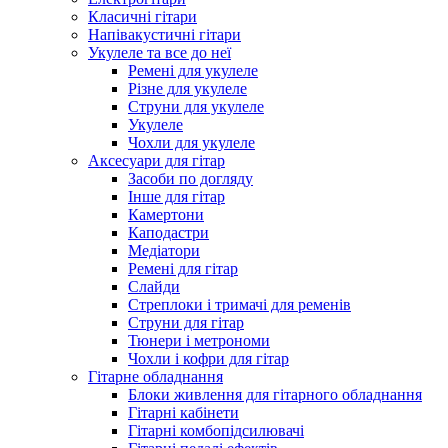
Класичні гітари
Напівакустичні гітари
Укулеле та все до неї
Ремені для укулеле
Різне для укулеле
Струни для укулеле
Укулеле
Чохли для укулеле
Аксесуари для гітар
Засоби по догляду
Інше для гітар
Камертони
Каподастри
Медіатори
Ремені для гітар
Слайди
Стреплоки і тримачі для ременів
Струни для гітар
Тюнери і метрономи
Чохли і кофри для гітар
Гітарне обладнання
Блоки живлення для гітарного обладнання
Гітарні кабінети
Гітарні комбопідсилювачі