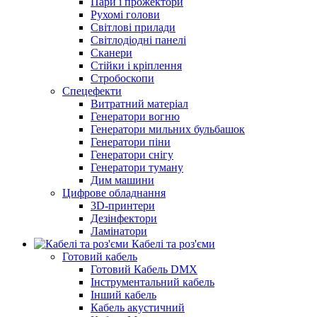
Пари і прожектори
Рухомі голови
Світлові прилади
Світлодіодні панелі
Сканери
Стійки і кріплення
Стробоскопи
Спецефекти
Витратний матеріал
Генератори вогню
Генератори мильних бульбашок
Генератори піни
Генератори снігу
Генератори туману
Дим машини
Цифрове обладнання
3D-принтери
Дезінфектори
Ламінатори
Кабелі та роз'єми
Готовий кабель
Готовий Кабель DMX
Інструментальний кабель
Інший кабель
Кабель акустичний