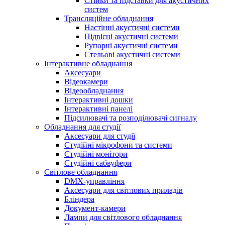
Стійки та підставки для акустичних
систем
Трансляційне обладнання
Настінні акустичні системи
Підвісні акустичні системи
Рупорні акустичні системи
Стельові акустичні системи
Інтерактивне обладнання
Аксесуари
Відеокамери
Відеообладнання
Інтерактивні дошки
Інтерактивні панелі
Підсилювачі та розподілювачі сигналу
Обладнання для студії
Аксесуари для студії
Студійні мікрофони та системи
Студійні монітори
Студійні сабвуфери
Світлове обладнання
DMX-управління
Аксесуари для світлових приладів
Бліндера
Документ-камери
Лампи для світлового обладнання