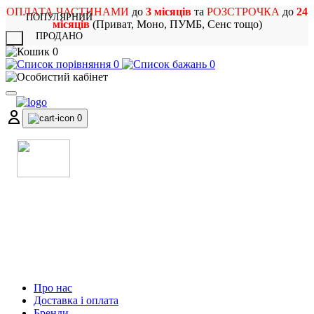
ОПЛАТА ЧАСТИНАМИ
до
3 місяців
та
РОЗСТРОЧКА
до
24
ПОПУЛЯРНИЙ
місяців
(Приват, Моно, ПУМБ, Сенс тощо)
ПРОДАНО
X
0
0
0
0
МАГАЗИН
МУЗИЧНИХ ІНСТРУМЕНТІВ
ТА РОК АТРИБУТИКИ
Про нас
Доставка і оплата
Бренди