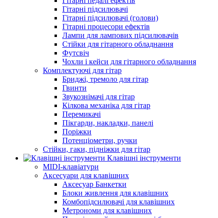
Гітарні педалі ефектів
Гітарні підсилювачі
Гітарні підсилювачі (голови)
Гітарні процесори ефектів
Лампи для лампових підсилювачів
Стійки для гітарного обладнання
Футсвіч
Чохли і кейси для гітарного обладнання
Комплектуючі для гітар
Бриджі, тремоло для гітар
Гвинти
Звукознімачі для гітар
Кілкова механіка для гітар
Перемикачі
Пікгарди, накладки, панелі
Поріжки
Потенціометри, ручки
Стійки, гаки, підніжки для гітар
Клавішні інструменти
MIDI-клавіатури
Аксесуари для клавішних
Аксесуар Банкетки
Блоки живлення для клавішних
Комбопідсилювачі для клавішних
Метрономи для клавішних