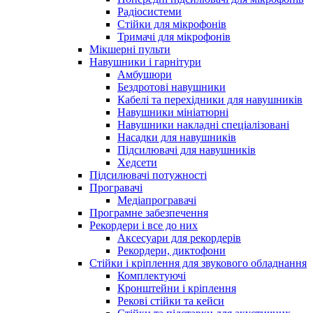
Радіосистеми
Стійки для мікрофонів
Тримачі для мікрофонів
Мікшерні пульти
Навушники і гарнітури
Амбушюри
Бездротові навушники
Кабелі та перехідники для навушників
Навушники мініатюрні
Навушники накладні спеціалізовані
Насадки для навушників
Підсилювачі для навушників
Хедсети
Підсилювачі потужності
Програвачі
Медіапрогравачі
Програмне забезпечення
Рекордери і все до них
Аксесуари для рекордерів
Рекордери, диктофони
Стійки і кріплення для звукового обладнання
Комплектуючі
Кронштейни і кріплення
Рекові стійки та кейси