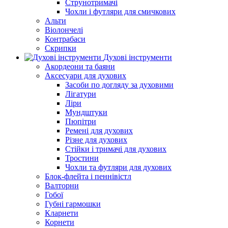
Струнотримачі
Чохли і футляри для смичкових
Альти
Віолончелі
Контрабаси
Скрипки
Духові інструменти
Акордеони та баяни
Аксесуари для духових
Засоби по догляду за духовими
Лігатури
Ліри
Мундштуки
Пюпітри
Ремені для духових
Різне для духових
Стійки і тримачі для духових
Тростини
Чохли та футляри для духових
Блок-флейта і пеннівістл
Валторни
Гобої
Губні гармошки
Кларнети
Корнети