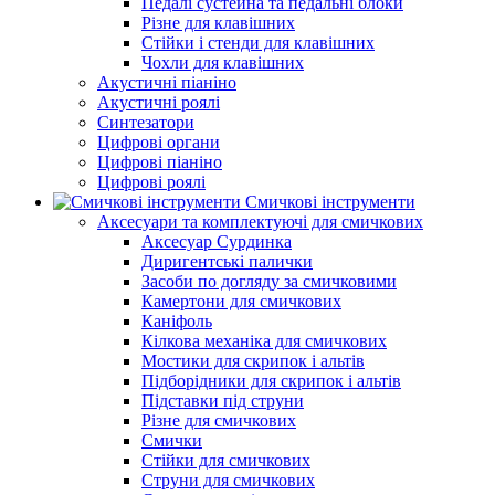
Педалі сустейна та педальні блоки
Різне для клавішних
Стійки і стенди для клавішних
Чохли для клавішних
Акустичні піаніно
Акустичні роялі
Синтезатори
Цифрові органи
Цифрові піаніно
Цифрові роялі
Смичкові інструменти
Аксесуари та комплектуючі для смичкових
Аксесуар Сурдинка
Диригентські палички
Засоби по догляду за смичковими
Камертони для смичкових
Каніфоль
Кілкова механіка для смичкових
Мостики для скрипок і альтів
Підборiдники для скрипок і альтів
Підставки під струни
Різне для смичкових
Смички
Стійки для смичкових
Струни для смичкових