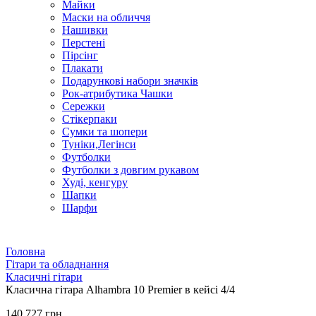
Майки
Маски на обличчя
Нашивки
Перстені
Пірсінг
Плакати
Подарункові набори значків
Рок-атрибутика Чашки
Сережки
Стікерпаки
Сумки та шопери
Туніки,Легінси
Футболки
Футболки з довгим рукавом
Худі, кенгуру
Шапки
Шарфи
Головна
Гітари та обладнання
Класичні гітари
Класична гітара Alhambra 10 Premier в кейсі 4/4
140 727 грн