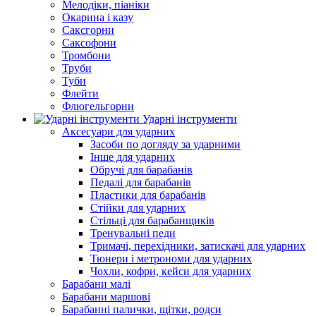
Мелодіки, піаніки
Окарина і казу
Саксгорни
Саксофони
Тромбони
Труби
Туби
Флейти
Флюгельгорни
Ударні інструменти
Аксесуари для ударних
Засоби по догляду за ударними
Інше для ударних
Обручі для барабанів
Педалі для барабанів
Пластики для барабанів
Стійки для ударних
Стільці для барабанщиків
Тренувальні педи
Тримачі, перехідники, затискачі для ударних
Тюнери і метрономи для ударних
Чохли, кофри, кейси для ударних
Барабани малі
Барабани маршові
Барабанні палички, щітки, родси