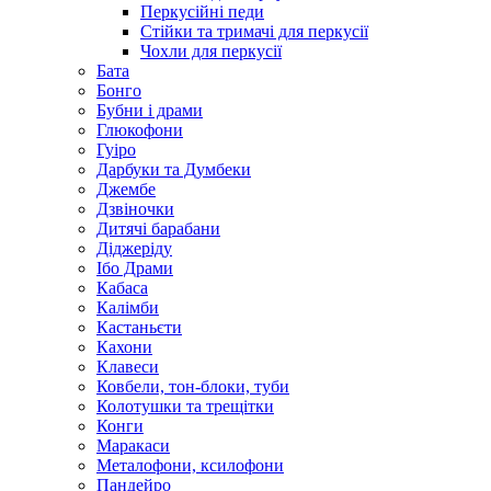
Перкусійні педи
Стійки та тримачі для перкусії
Чохли для перкусії
Бата
Бонго
Бубни і драми
Глюкофони
Гуіро
Дарбуки та Думбеки
Джембе
Дзвіночки
Дитячі барабани
Діджеріду
Ібо Драми
Кабаса
Калімби
Кастаньєти
Кахони
Клавеси
Ковбели, тон-блоки, туби
Колотушки та трещітки
Конги
Маракаси
Металофони, ксилофони
Пандейро