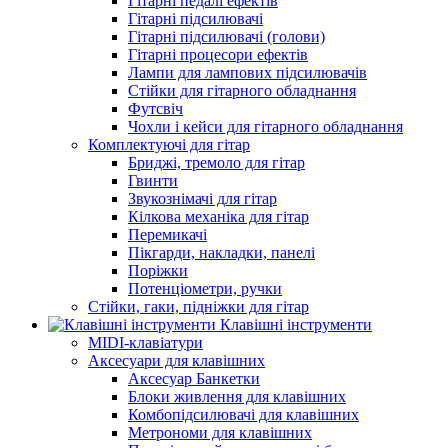
Гітарні педалі ефектів
Гітарні підсилювачі
Гітарні підсилювачі (голови)
Гітарні процесори ефектів
Лампи для лампових підсилювачів
Стійки для гітарного обладнання
Футсвіч
Чохли і кейси для гітарного обладнання
Комплектуючі для гітар
Бриджі, тремоло для гітар
Гвинти
Звукознімачі для гітар
Кілкова механіка для гітар
Перемикачі
Пікгарди, накладки, панелі
Поріжки
Потенціометри, ручки
Стійки, гаки, підніжки для гітар
Клавішні інструменти
MIDI-клавіатури
Аксесуари для клавішних
Аксесуар Банкетки
Блоки живлення для клавішних
Комбопідсилювачі для клавішних
Метрономи для клавішних