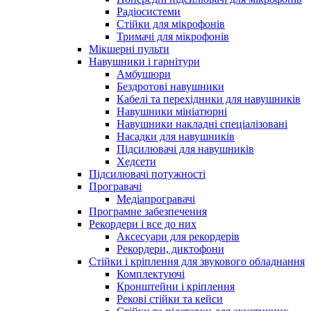
Радіосистеми
Стійки для мікрофонів
Тримачі для мікрофонів
Мікшерні пульти
Навушники і гарнітури
Амбушюри
Бездротові навушники
Кабелі та перехідники для навушників
Навушники мініатюрні
Навушники накладні спеціалізовані
Насадки для навушників
Підсилювачі для навушників
Хедсети
Підсилювачі потужності
Програвачі
Медіапрогравачі
Програмне забезпечення
Рекордери і все до них
Аксесуари для рекордерів
Рекордери, диктофони
Стійки і кріплення для звукового обладнання
Комплектуючі
Кронштейни і кріплення
Рекові стійки та кейси