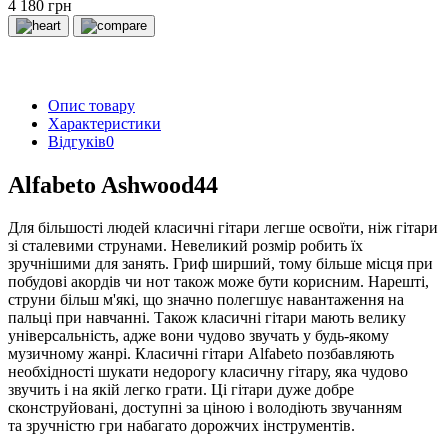
4 180 грн
Опис товару
Характеристики
Відгуків
0
Alfabeto Ashwood44
Для більшості людей класичні гітари легше освоїти, ніж гітари
зі сталевими струнами. Невеликий розмір робить їх
зручнішими для занять. Гриф ширший, тому більше місця при
побудові акордів чи нот також може бути корисним. Нарешті,
струни більш м'які, що значно полегшує навантаження на
пальці при навчанні. Також класичні гітари мають велику
універсальність, адже вони чудово звучать у будь-якому
музичному жанрі. Класичні гітари Alfabeto позбавляють
необхідності шукати недорогу класичну гітару, яка чудово
звучить і на якій легко грати. Ці гітари дуже добре
сконструйовані, доступні за ціною і володіють звучанням
та зручністю гри набагато дорожчих інструментів.