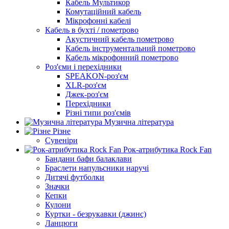
Кабель Мультикор
Комутаційний кабель
Мікрофонні кабелі
Кабель в бухті / пометрово
Акустичний кабель пометрово
Кабель інструментальний пометрово
Кабель мікрофонний пометрово
Роз'єми і перехідники
SPEAKON-роз'єм
XLR-роз'єм
Джек-роз'єм
Перехідники
Різні типи роз'ємів
Музична література
Різне
Сувеніри
Рок-атрибутика Rock Fan
Бандани бафи балаклави
Браслети напульсники наручі
Дитячі футболки
Значки
Кепки
Кулони
Куртки - безрукавки (джинс)
Ланцюги