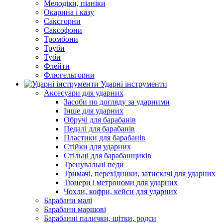
Мелодіки, піаніки
Окарина і казу
Саксгорни
Саксофони
Тромбони
Труби
Туби
Флейти
Флюгельгорни
Ударні інструменти
Аксесуари для ударних
Засоби по догляду за ударними
Інше для ударних
Обручі для барабанів
Педалі для барабанів
Пластики для барабанів
Стійки для ударних
Стільці для барабанщиків
Тренувальні педи
Тримачі, перехідники, затискачі для ударних
Тюнери і метрономи для ударних
Чохли, кофри, кейси для ударних
Барабани малі
Барабани маршові
Барабанні палички, щітки, родси