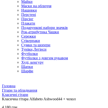
Майки
Маски на обличчя
Нашивки
Перстені
Пірсінг
Плакати
Подарункові набори значків
Рок-атрибутика Чашки
Сережки
Стікерпаки
Сумки та шопери
Туніки,Легінси
Футболки
Футболки з довгим рукавом
Худі, кенгуру
Шапки
Шарфи
Головна
Гітари та обладнання
Класичні гітари
Класична гітара Alfabeto Ashwood44 + чохол
4 180 грн