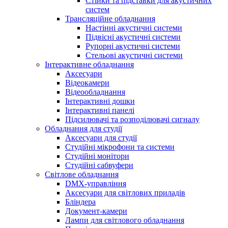
Стійки та підставки для акустичних
систем
Трансляційне обладнання
Настінні акустичні системи
Підвісні акустичні системи
Рупорні акустичні системи
Стельові акустичні системи
Інтерактивне обладнання
Аксесуари
Відеокамери
Відеообладнання
Інтерактивні дошки
Інтерактивні панелі
Підсилювачі та розподілювачі сигналу
Обладнання для студії
Аксесуари для студії
Студійні мікрофони та системи
Студійні монітори
Студійні сабвуфери
Світлове обладнання
DMX-управління
Аксесуари для світлових приладів
Бліндера
Документ-камери
Лампи для світлового обладнання