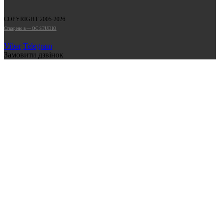
COPYRIGHT 2005-2026
Cтворено в — OC STUDIO
Viber
Telegram
Замовити дзвінок