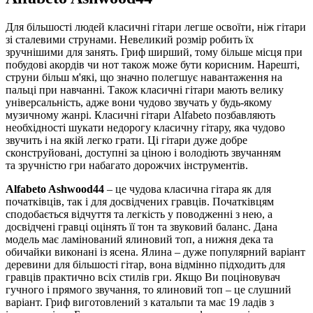
Для більшості людей класичні гітари легше освоїти, ніж гітари
зі сталевими струнами. Невеликий розмір робить їх
зручнішими для занять. Гриф ширший, тому більше місця при
побудові акордів чи нот також може бути корисним. Нарешті,
струни більш м'які, що значно полегшує навантаження на
пальці при навчанні. Також класичні гітари мають велику
універсальність, адже вони чудово звучать у будь-якому
музичному жанрі. Класичні гітари Alfabeto позбавляють
необхідності шукати недорогу класичну гітару, яка чудово
звучить і на якій легко грати. Ці гітари дуже добре
сконструйовані, доступні за ціною і володіють звучанням
та зручністю гри набагато дорожчих інструментів.
Alfabeto Ashwood44
– це чудова класична гітара як для
початківців, так і для досвідчених гравців. Початківцям
сподобається відчуття та легкість у поводженні з нею, а
досвідчені гравці оцінять її тон та звуковий баланс. Дана
модель має ламінований ялиновий топ, а нижня дека та
обичайки виконані із ясена. Ялина – дуже популярний варіант
деревини для більшості гітар, вона відмінно підходить для
гравців практично всіх стилів гри. Якщо Ви поціновувач
гучного і прямого звучання, то ялиновий топ – це слушний
варіант. Гриф виготовлений з катальпи та має 19 ладів з