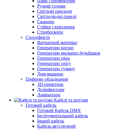
Пари і прожектори
Рухомі голови
Світлові прилади
Світлодіодні панелі
Сканери
Стійки і кріплення
Стробоскопи
Спецефекти
Витратний матеріал
Генератори вогню
Генератори мильних бульбашок
Генератори піни
Генератори снігу
Генератори туману
Дим машини
Цифрове обладнання
3D-принтери
Дезінфектори
Ламінатори
Кабелі та роз'єми
Готовий кабель
Готовий Кабель DMX
Інструментальний кабель
Інший кабель
Кабель акустичний