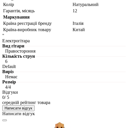
Колір
Натуральний
Гарантія, місяць
12
Маркування
Країна реєстрації бренду
Італія
Країна-виробник товару
Китай
"
Електрогітара
Вид гітари
Правостороння
Кількість струн
6
Default
Виріз
Немає
Розмір
4/4
Відгуки
0
/ 5
середній рейтинг товара
Написати відгук
Написати відгук