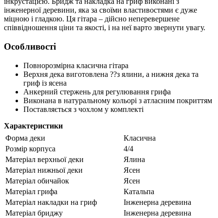
інкрустацією. Бридж та накладка на гриф виконані з
інженерної деревини, яка за своїми властивостями є дуже
міцною і гладкою. Ця гітара – дійсно неперевершене
співвідношення ціни та якості, і на неї варто звернути увагу.
Особливості
Повнорозмірна класична гітара
Верхня дека виготовлена ??з ялини, а нижня дека та
гриф із ясена
Анкерний стержень для регулювання грифа
Виконана в натуральному кольорі з атласним покриттям
Поставляється з чохлом у комплекті
Характеристики
Форма деки
Класична
Розмір корпуса
4/4
Матеріал верхньої деки
Ялина
Матеріал нижньої деки
Ясен
Матеріал обичайок
Ясен
Матеріал грифа
Катальпа
Матеріал накладки на гриф
Інженерна деревина
Матеріал бриджу
Інженерна деревина