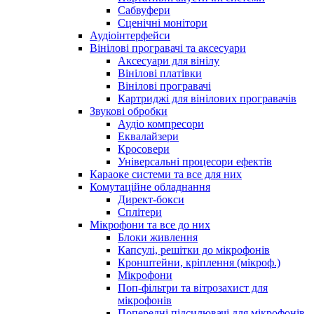
Сабвуфери
Сценічні монітори
Аудіоінтерфейси
Вінілові програвачі та аксесуари
Аксесуари для вінілу
Вінілові платівки
Вінілові програвачі
Картриджі для вінілових програвачів
Звукові обробки
Аудіо компресори
Еквалайзери
Кросовери
Універсальні процесори ефектів
Караоке системи та все для них
Комутаційне обладнання
Директ-бокси
Сплітери
Мікрофони та все до них
Блоки живлення
Капсулі, решітки до мікрофонів
Кронштейни, кріплення (мікроф.)
Мікрофони
Поп-фільтри та вітрозахист для
мікрофонів
Попередні підсилювачі для мікрофонів