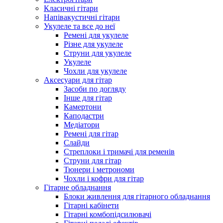
Класичні гітари
Напівакустичні гітари
Укулеле та все до неї
Ремені для укулеле
Різне для укулеле
Струни для укулеле
Укулеле
Чохли для укулеле
Аксесуари для гітар
Засоби по догляду
Інше для гітар
Камертони
Каподастри
Медіатори
Ремені для гітар
Слайди
Стреплоки і тримачі для ременів
Струни для гітар
Тюнери і метрономи
Чохли і кофри для гітар
Гітарне обладнання
Блоки живлення для гітарного обладнання
Гітарні кабінети
Гітарні комбопідсилювачі