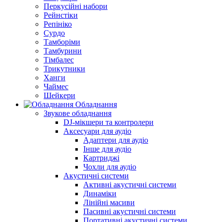
Перкусійні набори
Рейнстіки
Репініко
Сурдо
Тамборіми
Тамбурини
Тімбалес
Трикутники
Ханги
Чаймес
Шейкери
Обладнання
Звукове обладнання
DJ-мікшери та контролери
Аксесуари для аудіо
Адаптери для аудіо
Інше для аудіо
Картриджі
Чохли для аудіо
Акустичні системи
Активні акустичні системи
Динаміки
Лінійні масиви
Пасивні акустичні системи
Портативні акустичні системи