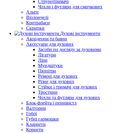
Струнотримачі
Чохли і футляри для смичкових
Альти
Віолончелі
Контрабаси
Скрипки
Духові інструменти
Акордеони та баяни
Аксесуари для духових
Засоби по догляду за духовими
Лігатури
Ліри
Мундштуки
Пюпітри
Ремені для духових
Різне для духових
Стійки і тримачі для духових
Тростини
Чохли та футляри для духових
Блок-флейта і пеннівістл
Валторни
Гобої
Губні гармошки
Кларнети
Корнети