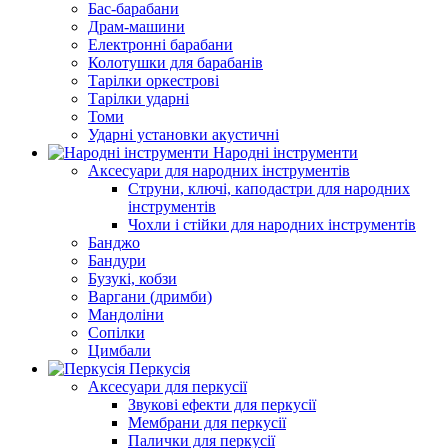
Бас-барабани
Драм-машини
Електронні барабани
Колотушки для барабанів
Тарілки оркестрові
Тарілки ударні
Томи
Ударні установки акустичні
Народні інструменти
Аксесуари для народних інструментів
Струни, ключі, каподастри для народних
інструментів
Чохли і стійки для народних інструментів
Банджо
Бандури
Бузукі, кобзи
Варгани (дримби)
Мандоліни
Сопілки
Цимбали
Перкусія
Аксесуари для перкусії
Звукові ефекти для перкусії
Мембрани для перкусії
Палички для перкусії