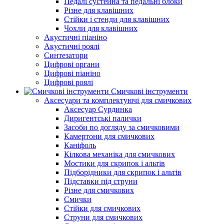
Педалі сустейна та педальні блоки
Різне для клавішних
Стійки і стенди для клавішних
Чохли для клавішних
Акустичні піаніно
Акустичні роялі
Синтезатори
Цифрові органи
Цифрові піаніно
Цифрові роялі
Смичкові інструменти
Аксесуари та комплектуючі для смичкових
Аксесуар Сурдинка
Диригентські палички
Засоби по догляду за смичковими
Камертони для смичкових
Каніфоль
Кілкова механіка для смичкових
Мостики для скрипок і альтів
Підборiдники для скрипок і альтів
Підставки під струни
Різне для смичкових
Смички
Стійки для смичкових
Струни для смичкових