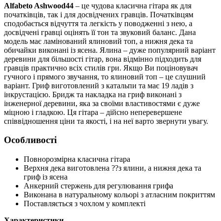
Alfabeto Ashwood44
– це чудова класична гітара як для
початківців, так і для досвідчених гравців. Початківцям
сподобається відчуття та легкість у поводженні з нею, а
досвідчені гравці оцінять її тон та звуковий баланс. Дана
модель має ламінований ялиновий топ, а нижня дека та
обичайки виконані із ясена. Ялина – дуже популярний варіант
деревини для більшості гітар, вона відмінно підходить для
гравців практично всіх стилів гри. Якщо Ви поціновувач
гучного і прямого звучання, то ялиновий топ – це слушний
варіант. Гриф виготовлений з катальпи та має 19 ладів з
інкрустацією. Бридж та накладка на гриф виконані з
інженерної деревини, яка за своїми властивостями є дуже
міцною і гладкою. Ця гітара – дійсно неперевершене
співвідношення ціни та якості, і на неї варто звернути увагу.
Особливості
Повнорозмірна класична гітара
Верхня дека виготовлена ??з ялини, а нижня дека та
гриф із ясена
Анкерний стержень для регулювання грифа
Виконана в натуральному кольорі з атласним покриттям
Поставляється з чохлом у комплекті
Характеристики