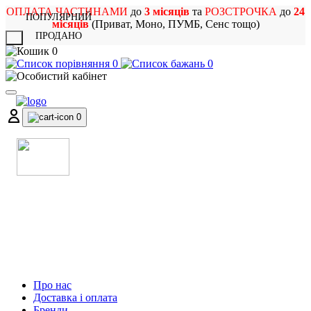
ОПЛАТА ЧАСТИНАМИ
до
3 місяців
та
РОЗСТРОЧКА
до
24
ПОПУЛЯРНИЙ
місяців
(Приват, Моно, ПУМБ, Сенс тощо)
ПРОДАНО
X
0
0
0
0
МАГАЗИН
МУЗИЧНИХ ІНСТРУМЕНТІВ
ТА РОК АТРИБУТИКИ
Про нас
Доставка і оплата
Бренди