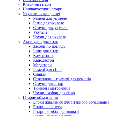
Класичні гітари
Напівакустичні гітари
Укулеле та все до неї
Ремені для укулеле
Різне для укулеле
Струни для укулеле
Укулеле
Чохли для укулеле
Аксесуари для гітар
Засоби по догляду
Інше для гітар
Камертони
Каподастри
Медіатори
Ремені для гітар
Слайди
Стреплоки і тримачі для ременів
Струни для гітар
Тюнери і метрономи
Чохли і кофри для гітар
Гітарне обладнання
Блоки живлення для гітарного обладнання
Гітарні кабінети
Гітарні комбопідсилювачі