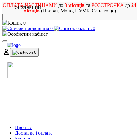
ОПЛАТА ЧАСТИНАМИ
до
3 місяців
та
РОЗСТРОЧКА
до
24
ПОПУЛЯРНИЙ
місяців
(Приват, Моно, ПУМБ, Сенс тощо)
X
0
0
0
0
МАГАЗИН
МУЗИЧНИХ ІНСТРУМЕНТІВ
ТА РОК АТРИБУТИКИ
Про нас
Доставка і оплата
Бренди