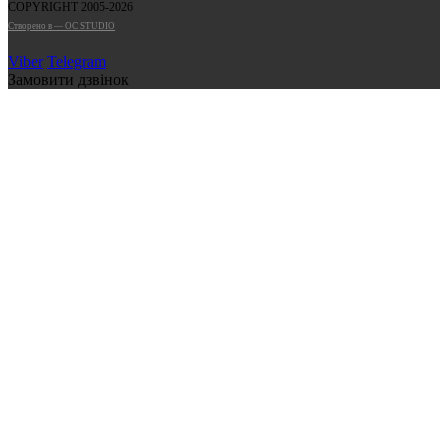
COPYRIGHT 2005-2026
Cтворено в — OC STUDIO
Viber
Telegram
Замовити дзвінок