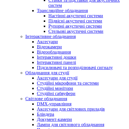
Стійки та підставки для акустичних
систем
Трансляційне обладнання
Настінні акустичні системи
Підвісні акустичні системи
Рупорні акустичні системи
Стельові акустичні системи
Інтерактивне обладнання
Аксесуари
Відеокамери
Відеообладнання
Інтерактивні дошки
Інтерактивні панелі
Підсилювачі та розподілювачі сигналу
Обладнання для студії
Аксесуари для студії
Студійні мікрофони та системи
Студійні монітори
Студійні сабвуфери
Світлове обладнання
DMX-управління
Аксесуари для світлових приладів
Бліндера
Документ-камери
Лампи для світлового обладнання