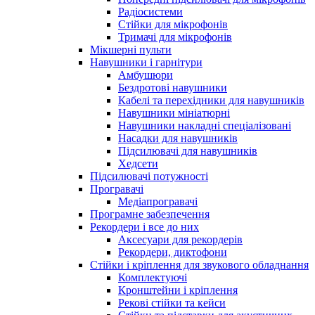
Радіосистеми
Стійки для мікрофонів
Тримачі для мікрофонів
Мікшерні пульти
Навушники і гарнітури
Амбушюри
Бездротові навушники
Кабелі та перехідники для навушників
Навушники мініатюрні
Навушники накладні спеціалізовані
Насадки для навушників
Підсилювачі для навушників
Хедсети
Підсилювачі потужності
Програвачі
Медіапрогравачі
Програмне забезпечення
Рекордери і все до них
Аксесуари для рекордерів
Рекордери, диктофони
Стійки і кріплення для звукового обладнання
Комплектуючі
Кронштейни і кріплення
Рекові стійки та кейси