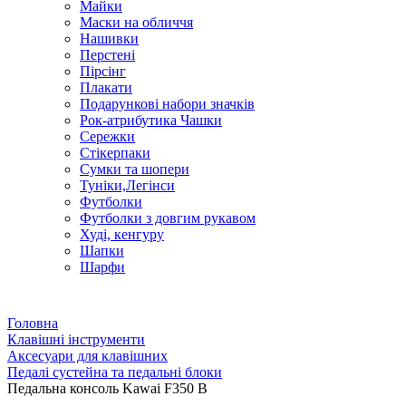
Майки
Маски на обличчя
Нашивки
Перстені
Пірсінг
Плакати
Подарункові набори значків
Рок-атрибутика Чашки
Сережки
Стікерпаки
Сумки та шопери
Туніки,Легінси
Футболки
Футболки з довгим рукавом
Худі, кенгуру
Шапки
Шарфи
Головна
Клавішні інструменти
Аксесуари для клавішних
Педалі сустейна та педальні блоки
Педальна консоль Kawai F350 B