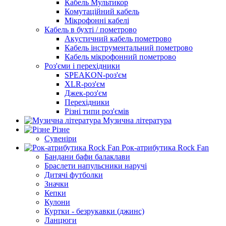
Кабель Мультикор
Комутаційний кабель
Мікрофонні кабелі
Кабель в бухті / пометрово
Акустичний кабель пометрово
Кабель інструментальний пометрово
Кабель мікрофонний пометрово
Роз'єми і перехідники
SPEAKON-роз'єм
XLR-роз'єм
Джек-роз'єм
Перехідники
Різні типи роз'ємів
Музична література
Різне
Сувеніри
Рок-атрибутика Rock Fan
Бандани бафи балаклави
Браслети напульсники наручі
Дитячі футболки
Значки
Кепки
Кулони
Куртки - безрукавки (джинс)
Ланцюги