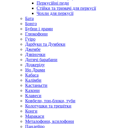
Перкусійні педи
Стійки та тримачі для перкусії
Чохли для перкусії
Бата
Бонго
Бубни і драми
Глюкофони
Гуіро
Дарбуки та Думбеки
Джембе
Дзвіночки
Дитячі барабани
Діджеріду
Ібо Драми
Кабаса
Калімби
Кастаньєти
Кахони
Клавеси
Ковбели, тон-блоки, туби
Колотушки та трещітки
Конги
Маракаси
Металофони, ксилофони
Пандейро