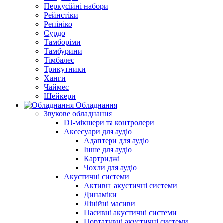
Перкусійні набори
Рейнстіки
Репініко
Сурдо
Тамборіми
Тамбурини
Тімбалес
Трикутники
Ханги
Чаймес
Шейкери
Обладнання
Звукове обладнання
DJ-мікшери та контролери
Аксесуари для аудіо
Адаптери для аудіо
Інше для аудіо
Картриджі
Чохли для аудіо
Акустичні системи
Активні акустичні системи
Динаміки
Лінійні масиви
Пасивні акустичні системи
Портативні акустичні системи