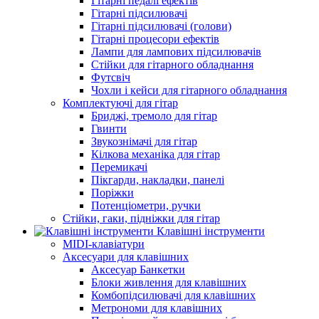
Гітарні педалі ефектів
Гітарні підсилювачі
Гітарні підсилювачі (голови)
Гітарні процесори ефектів
Лампи для лампових підсилювачів
Стійки для гітарного обладнання
Футсвіч
Чохли і кейси для гітарного обладнання
Комплектуючі для гітар
Бриджі, тремоло для гітар
Гвинти
Звукознімачі для гітар
Кілкова механіка для гітар
Перемикачі
Пікгарди, накладки, панелі
Поріжки
Потенціометри, ручки
Стійки, гаки, підніжки для гітар
Клавішні інструменти
MIDI-клавіатури
Аксесуари для клавішних
Аксесуар Банкетки
Блоки живлення для клавішних
Комбопідсилювачі для клавішних
Метрономи для клавішних