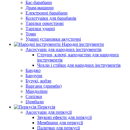
Бас-барабани
Драм-машини
Електронні барабани
Колотушки для барабанів
Тарілки оркестрові
Тарілки ударні
Томи
Ударні установки акустичні
Народні інструменти
Аксесуари для народних інструментів
Струни, ключі, каподастри для народних
інструментів
Чохли і стійки для народних інструментів
Банджо
Бандури
Бузукі, кобзи
Варгани (дримби)
Мандоліни
Сопілки
Цимбали
Перкусія
Аксесуари для перкусії
Звукові ефекти для перкусії
Мембрани для перкусії
Палички для перкусії