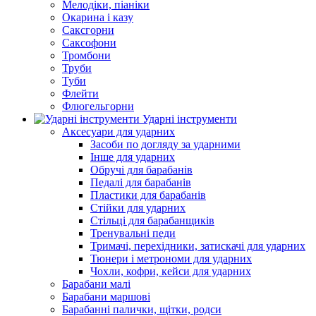
Мелодіки, піаніки
Окарина і казу
Саксгорни
Саксофони
Тромбони
Труби
Туби
Флейти
Флюгельгорни
Ударні інструменти
Аксесуари для ударних
Засоби по догляду за ударними
Інше для ударних
Обручі для барабанів
Педалі для барабанів
Пластики для барабанів
Стійки для ударних
Стільці для барабанщиків
Тренувальні педи
Тримачі, перехідники, затискачі для ударних
Тюнери і метрономи для ударних
Чохли, кофри, кейси для ударних
Барабани малі
Барабани маршові
Барабанні палички, щітки, родси