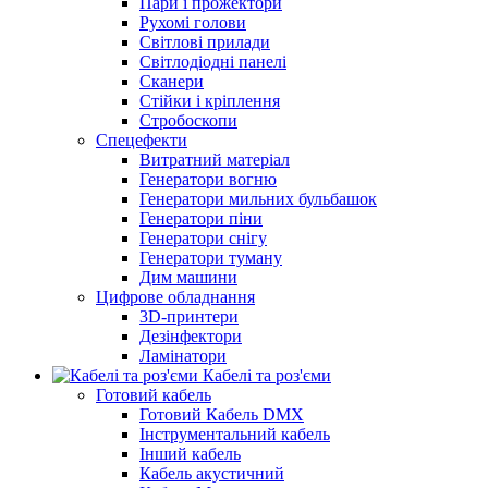
Пари і прожектори
Рухомі голови
Світлові прилади
Світлодіодні панелі
Сканери
Стійки і кріплення
Стробоскопи
Спецефекти
Витратний матеріал
Генератори вогню
Генератори мильних бульбашок
Генератори піни
Генератори снігу
Генератори туману
Дим машини
Цифрове обладнання
3D-принтери
Дезінфектори
Ламінатори
Кабелі та роз'єми
Готовий кабель
Готовий Кабель DMX
Інструментальний кабель
Інший кабель
Кабель акустичний