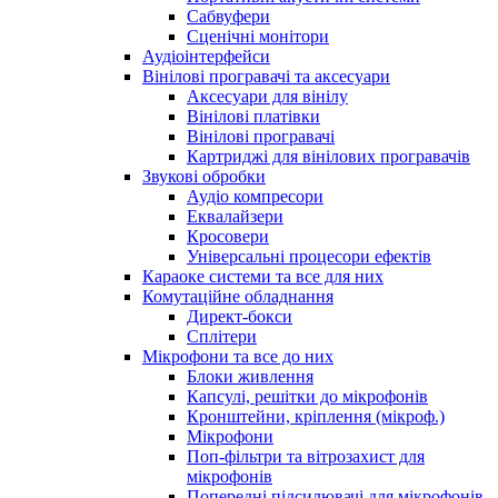
Сабвуфери
Сценічні монітори
Аудіоінтерфейси
Вінілові програвачі та аксесуари
Аксесуари для вінілу
Вінілові платівки
Вінілові програвачі
Картриджі для вінілових програвачів
Звукові обробки
Аудіо компресори
Еквалайзери
Кросовери
Універсальні процесори ефектів
Караоке системи та все для них
Комутаційне обладнання
Директ-бокси
Сплітери
Мікрофони та все до них
Блоки живлення
Капсулі, решітки до мікрофонів
Кронштейни, кріплення (мікроф.)
Мікрофони
Поп-фільтри та вітрозахист для
мікрофонів
Попередні підсилювачі для мікрофонів