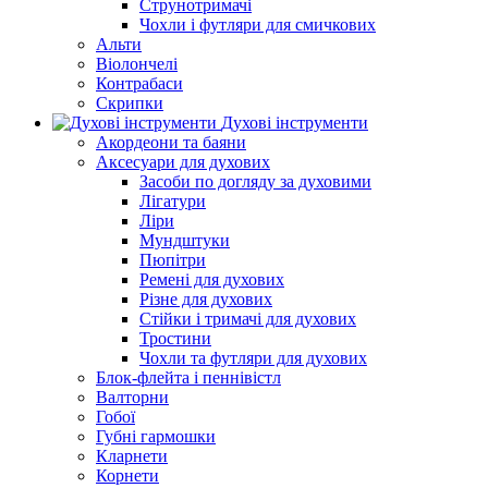
Струнотримачі
Чохли і футляри для смичкових
Альти
Віолончелі
Контрабаси
Скрипки
Духові інструменти
Акордеони та баяни
Аксесуари для духових
Засоби по догляду за духовими
Лігатури
Ліри
Мундштуки
Пюпітри
Ремені для духових
Різне для духових
Стійки і тримачі для духових
Тростини
Чохли та футляри для духових
Блок-флейта і пеннівістл
Валторни
Гобої
Губні гармошки
Кларнети
Корнети