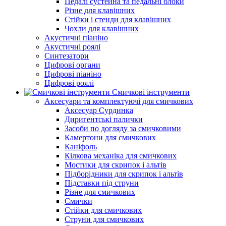
Педалі сустейна та педальні блоки
Різне для клавішних
Стійки і стенди для клавішних
Чохли для клавішних
Акустичні піаніно
Акустичні роялі
Синтезатори
Цифрові органи
Цифрові піаніно
Цифрові роялі
Смичкові інструменти
Аксесуари та комплектуючі для смичкових
Аксесуар Сурдинка
Диригентські палички
Засоби по догляду за смичковими
Камертони для смичкових
Каніфоль
Кілкова механіка для смичкових
Мостики для скрипок і альтів
Підборiдники для скрипок і альтів
Підставки під струни
Різне для смичкових
Смички
Стійки для смичкових
Струни для смичкових