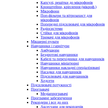
Капсулі, решітки до мікрофонів
Кронштейни, кріплення (мікроф.)
Мікрофони
Поп-фільтри та вітрозахист для
мікрофонів
Попередні підсилювачі для мікрофонів
Радіосистеми
Стійки для мікрофонів
Тримачі для мікрофонів
Мікшерні пульти
Навушники і гарнітури
Амбушюри
Бездротові навушники
Кабелі та перехідники для навушників
Навушники мініатюрні
Навушники накладні спеціалізовані
Насадки для навушників
Підсилювачі для навушників
Хедсети
Підсилювачі потужності
Програвачі
Медіапрогравачі
Програмне забезпечення
Рекордери і все до них
Аксесуари для рекордерів