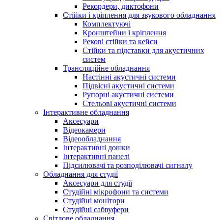
Рекордери, диктофони
Стійки і кріплення для звукового обладнання
Комплектуючі
Кронштейни і кріплення
Рекові стійки та кейси
Стійки та підставки для акустичних
систем
Трансляційне обладнання
Настінні акустичні системи
Підвісні акустичні системи
Рупорні акустичні системи
Стельові акустичні системи
Інтерактивне обладнання
Аксесуари
Відеокамери
Відеообладнання
Інтерактивні дошки
Інтерактивні панелі
Підсилювачі та розподілювачі сигналу
Обладнання для студії
Аксесуари для студії
Студійні мікрофони та системи
Студійні монітори
Студійні сабвуфери
Світлове обладнання