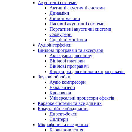
Акустичні системи
Активні акустичні системи
Динаміки
Лінійні масиви
Пасивні акустичні системи
Портативні акустичні системи
Сабвуфери
Сценічні монітори
Аудіоінтерфейси
Вінілові програвачі та аксесуари
Аксесуари для вінілу
Вінілові платівки
Вінілові програвачі
Картриджі для вінілових програвачів
Звукові обробки
Аудіо компресори
Еквалайзери
Кросовери
Універсальні процесори ефектів
Караоке системи та все для них
Комутаційне обладнання
Директ-бокси
Сплітери
Мікрофони та все до них
Блоки живлення