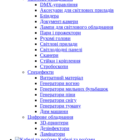
DMX-управління
Аксесуари для світлових приладів
Бліндера
Документ-камери
Лампи для світлового обладнання
Пари і прожектори
Рухомі голови
Світлові прилади
Світлодіодні панелі
Сканери
Стійки і кріплення
Стробоскопи
Спецефекти
Витратний матеріал
Генератори вогню
Генератори мильних бульбашок
Генератори піни
Генератори снігу
Генератори туману
Дим машини
Цифрове обладнання
3D-принтери
Дезінфектори
Ламінатори
Кабелі та роз'єми