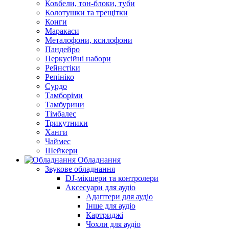
Ковбели, тон-блоки, туби
Колотушки та трещітки
Конги
Маракаси
Металофони, ксилофони
Пандейро
Перкусійні набори
Рейнстіки
Репініко
Сурдо
Тамборіми
Тамбурини
Тімбалес
Трикутники
Ханги
Чаймес
Шейкери
Обладнання
Звукове обладнання
DJ-мікшери та контролери
Аксесуари для аудіо
Адаптери для аудіо
Інше для аудіо
Картриджі
Чохли для аудіо