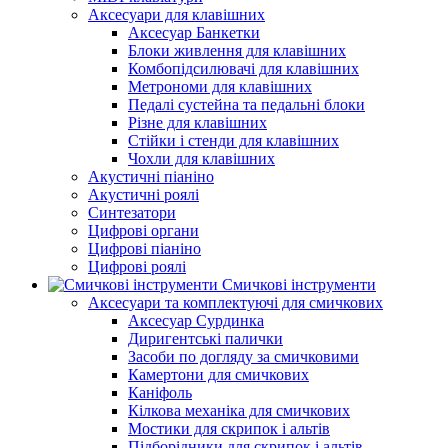
Аксесуари для клавішних
Аксесуар Банкетки
Блоки живлення для клавішних
Комбопідсилювачі для клавішних
Метрономи для клавішних
Педалі сустейна та педальні блоки
Різне для клавішних
Стійки і стенди для клавішних
Чохли для клавішних
Акустичні піаніно
Акустичні роялі
Синтезатори
Цифрові органи
Цифрові піаніно
Цифрові роялі
Смичкові інструменти
Аксесуари та комплектуючі для смичкових
Аксесуар Сурдинка
Диригентські палички
Засоби по догляду за смичковими
Камертони для смичкових
Каніфоль
Кілкова механіка для смичкових
Мостики для скрипок і альтів
Підборiдники для скрипок і альтів