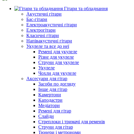
Гітари та обладнання
Акустичні гітари
Бас-гітари
Електроакустичні гітари
Електрогітари
Класичні гітари
Напівакустичні гітари
Укулеле та все до неї
Ремені для укулеле
Різне для укулеле
Струни для укулеле
Укулеле
Чохли для укулеле
Аксесуари для гітар
Засоби по догляду
Інше для гітар
Камертони
Каподастри
Медіатори
Ремені для гітар
Слайди
Стреплоки і тримачі для ременів
Струни для гітар
Тюнери і метрономи