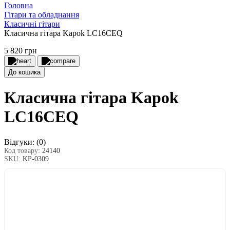
Головна
Гітари та обладнання
Класичні гітари
Класична гітара Kapok LC16CEQ
5 820 грн
До кошика
Класична гітара Kapok
LC16CEQ
Відгуки:
(0)
Код товару:
24140
SKU:
KP-0309