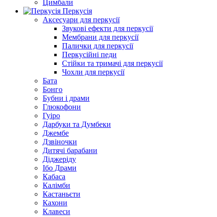
Цимбали
Перкусія
Аксесуари для перкусії
Звукові ефекти для перкусії
Мембрани для перкусії
Палички для перкусії
Перкусійні педи
Стійки та тримачі для перкусії
Чохли для перкусії
Бата
Бонго
Бубни і драми
Глюкофони
Гуіро
Дарбуки та Думбеки
Джембе
Дзвіночки
Дитячі барабани
Діджеріду
Ібо Драми
Кабаса
Калімби
Кастаньєти
Кахони
Клавеси