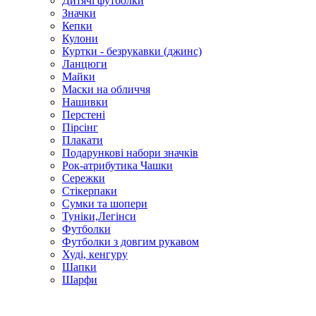
Дитячі футболки
Значки
Кепки
Кулони
Куртки - безрукавки (джинс)
Ланцюги
Майки
Маски на обличчя
Нашивки
Перстені
Пірсінг
Плакати
Подарункові набори значків
Рок-атрибутика Чашки
Сережки
Стікерпаки
Сумки та шопери
Туніки,Легінси
Футболки
Футболки з довгим рукавом
Худі, кенгуру
Шапки
Шарфи