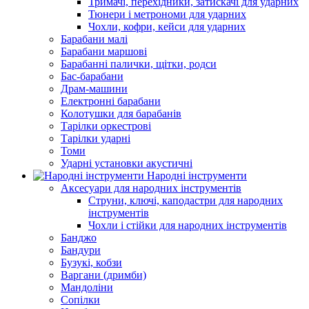
Тримачі, перехідники, затискачі для ударних
Тюнери і метрономи для ударних
Чохли, кофри, кейси для ударних
Барабани малі
Барабани маршові
Барабанні палички, щітки, родси
Бас-барабани
Драм-машини
Електронні барабани
Колотушки для барабанів
Тарілки оркестрові
Тарілки ударні
Томи
Ударні установки акустичні
Народні інструменти
Аксесуари для народних інструментів
Струни, ключі, каподастри для народних
інструментів
Чохли і стійки для народних інструментів
Банджо
Бандури
Бузукі, кобзи
Варгани (дримби)
Мандоліни
Сопілки