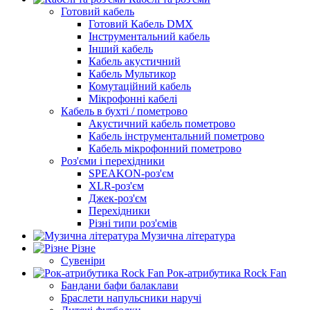
Готовий кабель
Готовий Кабель DMX
Інструментальний кабель
Інший кабель
Кабель акустичний
Кабель Мультикор
Комутаційний кабель
Мікрофонні кабелі
Кабель в бухті / пометрово
Акустичний кабель пометрово
Кабель інструментальний пометрово
Кабель мікрофонний пометрово
Роз'єми і перехідники
SPEAKON-роз'єм
XLR-роз'єм
Джек-роз'єм
Перехідники
Різні типи роз'ємів
Музична література
Різне
Сувеніри
Рок-атрибутика Rock Fan
Бандани бафи балаклави
Браслети напульсники наручі