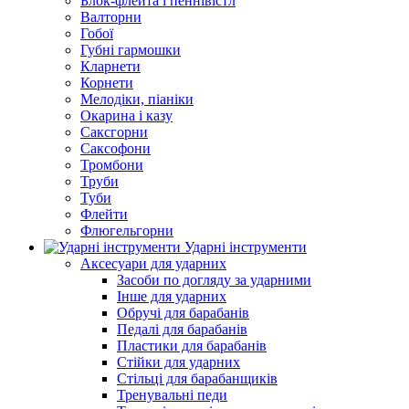
Блок-флейта і пеннівістл
Валторни
Гобої
Губні гармошки
Кларнети
Корнети
Мелодіки, піаніки
Окарина і казу
Саксгорни
Саксофони
Тромбони
Труби
Туби
Флейти
Флюгельгорни
Ударні інструменти
Аксесуари для ударних
Засоби по догляду за ударними
Інше для ударних
Обручі для барабанів
Педалі для барабанів
Пластики для барабанів
Стійки для ударних
Стільці для барабанщиків
Тренувальні педи