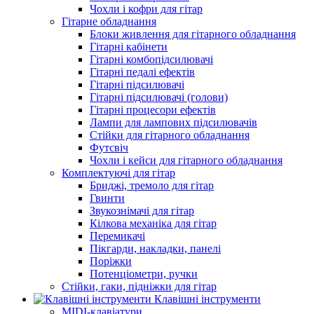
Чохли і кофри для гітар
Гітарне обладнання
Блоки живлення для гітарного обладнання
Гітарні кабінети
Гітарні комбопідсилювачі
Гітарні педалі ефектів
Гітарні підсилювачі
Гітарні підсилювачі (голови)
Гітарні процесори ефектів
Лампи для лампових підсилювачів
Стійки для гітарного обладнання
Футсвіч
Чохли і кейси для гітарного обладнання
Комплектуючі для гітар
Бриджі, тремоло для гітар
Гвинти
Звукознімачі для гітар
Кілкова механіка для гітар
Перемикачі
Пікгарди, накладки, панелі
Поріжки
Потенціометри, ручки
Стійки, гаки, підніжки для гітар
Клавішні інструменти
MIDI-клавіатури