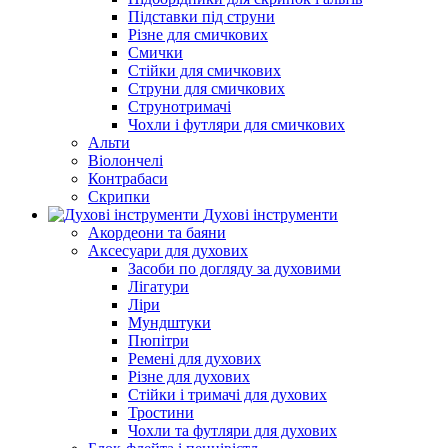
Підставки під струни
Різне для смичкових
Смички
Стійки для смичкових
Струни для смичкових
Струнотримачі
Чохли і футляри для смичкових
Альти
Віолончелі
Контрабаси
Скрипки
Духові інструменти
Акордеони та баяни
Аксесуари для духових
Засоби по догляду за духовими
Лігатури
Ліри
Мундштуки
Пюпітри
Ремені для духових
Різне для духових
Стійки і тримачі для духових
Тростини
Чохли та футляри для духових