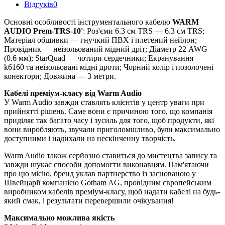
Відгуків
0
Основні особливості інструментального кабелю
WARM
AUDIO Prem-TRS-10'
: Роз'єми 6.3 см TRS — 6.3 см TRS;
Матеріал обшивки — гнучкий ПВХ і плетений нейлон;
Провідник — неізольований мідний дріт; Діаметр 22 AWG
(0.6 мм); StarQuad — чотири сердечники; Екранування —
k6160 та неізольовані мідні дроти; Чорний колір і позолочені
конектори; Довжина — 3 метри.
Кабелі преміум-класу від Warm Audio
У Warm Audio завжди ставлять клієнтів у центр уваги при
прийнятті рішень. Саме вони є причиною того, що компанія
приділяє так багато часу і зусиль для того, щоб продукти, які
вони виробляють, звучали приголомшливо, були максимально
доступними і надихали на нескінченну творчість.
Warm Audio також серйозно ставиться до мистецтва запису та
завжди шукає способи допомогти виконавцям. Пам'ятаючи
про цю місію, бренд уклав партнерство із заснованою у
Швейцарії компанією Gotham AG, провідним європейським
виробником кабелів преміум-класу, щоб надати кабелі на будь-
який смак, і результати перевершили очікування!
Максимально можлива якість