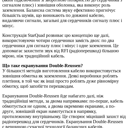
сигналом плюс) і зовнішня оболонка, яка виконує роль
заземлення. Балансна система звуку ефективно пригнічує
більшість шумів, що виникають по довжині кабелю,
видаляючи сигнали, загальні для сердечників сигналу плюс і
мінус.
Конструкція StarQuad розвиває цю концепцію ще далі,
використовуючи чотири сердечники замість двох: по два
сердечники для сигналу плюс і мінус і одне заземлення. Це
допомагає захистити звук від RFI (радіоперешкод) більшою
мірою, ніж традиційний кабель.
Що таке екранування Double-Reussen?
У більшості методів виготовлення кабелю використовується
зовнішня обмотка як заземлення. Деякі виробники роблять
плетіння, в той час як інші просто роблять дуже рівномірну
обмотку, щоб запобігти перешкодам.
Екранування Double-Reussen йде набагато далі, ніж
традиційніші методи, за двома напрямками: по-перше, кабель
обмотується не одним, а двома окремими екранами, а по-
друге, зовнішній екран намотується в напрямку,
протилежному внутрішньому. Це створює міцніший захист від
радіоперешкод для сердечників. Екранування Double-Reussen
є вершиною сучасної технології балансних кабелів.