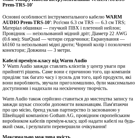
Prem-TRS-10'
Основні особливості інструментального кабелю
WARM
AUDIO Prem-TRS-10'
: Роз'єми 6.3 см TRS — 6.3 см TRS;
Матеріал обшивки — гнучкий ПВХ і плетений нейлон;
Провідник — неізольований мідний дріт; Діаметр 22 AWG
(0.6 мм); StarQuad — чотири сердечники; Екранування —
k6160 та неізольовані мідні дроти; Чорний колір і позолочені
конектори; Довжина — 3 метри.
Кабелі преміум-класу від Warm Audio
У Warm Audio завжди ставлять клієнтів у центр уваги при
прийнятті рішень. Саме вони є причиною того, що компанія
приділяє так багато часу і зусиль для того, щоб продукти, які
вони виробляють, звучали приголомшливо, були максимально
доступними і надихали на нескінченну творчість.
Warm Audio також серйозно ставиться до мистецтва запису та
завжди шукає способи допомогти виконавцям. Пам'ятаючи
про цю місію, бренд уклав партнерство із заснованою у
Швейцарії компанією Gotham AG, провідним європейським
виробником кабелів преміум-класу, щоб надати кабелі на будь-
який смак, і результати перевершили очікування!
Максимально можлива якість