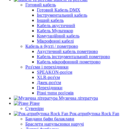
Готовий кабель
Готовий Кабель DMX
Інструментальний кабель
Інший кабель
Кабель акустичний
Кабель Мультикор
Комутаційний кабель
Мікрофонні кабелі
Кабель в бухті / пометрово
Акустичний кабель пометрово
Кабель інструментальний пометрово
Кабель мікрофонний пометрово
Роз'єми і перехідники
SPEAKON-роз'єм
XLR-роз'єм
Джек-роз'єм
Перехідники
Різні типи роз'ємів
Музична література
Різне
Сувеніри
Рок-атрибутика Rock Fan
Бандани бафи балаклави
Браслети напульсники наручі