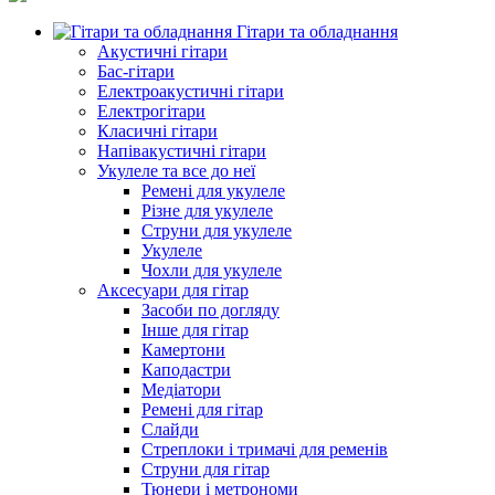
Гітари та обладнання
Акустичні гітари
Бас-гітари
Електроакустичні гітари
Електрогітари
Класичні гітари
Напівакустичні гітари
Укулеле та все до неї
Ремені для укулеле
Різне для укулеле
Струни для укулеле
Укулеле
Чохли для укулеле
Аксесуари для гітар
Засоби по догляду
Інше для гітар
Камертони
Каподастри
Медіатори
Ремені для гітар
Слайди
Стреплоки і тримачі для ременів
Струни для гітар
Тюнери і метрономи