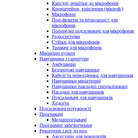
Капсулі, решітки до мікрофонів
Кронштейни, кріплення (мікроф.)
Мікрофони
Поп-фільтри та вітрозахист для
мікрофонів
Попередні підсилювачі для мікрофонів
Радіосистеми
Стійки для мікрофонів
Тримачі для мікрофонів
Мікшерні пульти
Навушники і гарнітури
Амбушюри
Бездротові навушники
Кабелі та перехідники для навушників
Навушники мініатюрні
Навушники накладні спеціалізовані
Насадки для навушників
Підсилювачі для навушників
Хедсети
Підсилювачі потужності
Програвачі
Медіапрогравачі
Програмне забезпечення
Рекордери і все до них
Аксесуари для рекордерів