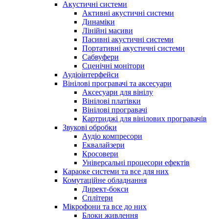
Акустичні системи
Активні акустичні системи
Динаміки
Лінійні масиви
Пасивні акустичні системи
Портативні акустичні системи
Сабвуфери
Сценічні монітори
Аудіоінтерфейси
Вінілові програвачі та аксесуари
Аксесуари для вінілу
Вінілові платівки
Вінілові програвачі
Картриджі для вінілових програвачів
Звукові обробки
Аудіо компресори
Еквалайзери
Кросовери
Універсальні процесори ефектів
Караоке системи та все для них
Комутаційне обладнання
Директ-бокси
Сплітери
Мікрофони та все до них
Блоки живлення