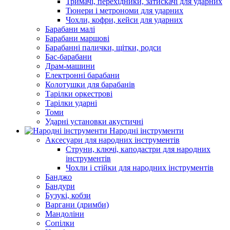
Тримачі, перехідники, затискачі для ударних
Тюнери і метрономи для ударних
Чохли, кофри, кейси для ударних
Барабани малі
Барабани маршові
Барабанні палички, щітки, родси
Бас-барабани
Драм-машини
Електронні барабани
Колотушки для барабанів
Тарілки оркестрові
Тарілки ударні
Томи
Ударні установки акустичні
Народні інструменти
Аксесуари для народних інструментів
Струни, ключі, каподастри для народних
інструментів
Чохли і стійки для народних інструментів
Банджо
Бандури
Бузукі, кобзи
Варгани (дримби)
Мандоліни
Сопілки