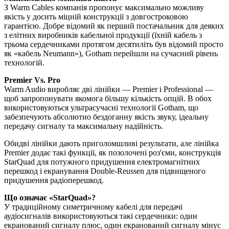
З Warm Cables компанія пропонує максимально можливу
якість у досить міцній конструкції з довгостроковою
гарантією. Добре відомий як перший постачальник для деяких
з елітних виробників кабельної продукції (їхній кабель з
трьома сердечниками протягом десятиліть був відомий просто
як «кабель Neumann»), Gotham перейшли на сучасний рівень
технологій.
Premier Vs. Pro
Warm Audio виробляє дві лінійки — Premier і Professional —
щоб запропонувати якомога більшу кількість опцій. В обох
використовуються ультрасучасні технології Gotham, що
забезпечують абсолютно бездоганну якість звуку, ідеальну
передачу сигналу та максимальну надійність.
Обидві лінійки дають приголомшливі результати, але лінійка
Premier додає такі функції, як позолочені роз'єми, конструкція
StarQuad для потужного придушення електромагнітних
перешкод і екранування Double-Reussen для підвищеного
придушення радіоперешкод.
Що означає «StarQuad»?
У традиційному симетричному кабелі для передачі
аудіосигналів використовуються такі сердечники: один
екранований сигналу плюс, один екранований сигналу мінус