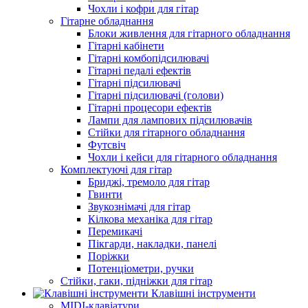
Чохли і кофри для гітар
Гітарне обладнання
Блоки живлення для гітарного обладнання
Гітарні кабінети
Гітарні комбопідсилювачі
Гітарні педалі ефектів
Гітарні підсилювачі
Гітарні підсилювачі (голови)
Гітарні процесори ефектів
Лампи для лампових підсилювачів
Стійки для гітарного обладнання
Футсвіч
Чохли і кейси для гітарного обладнання
Комплектуючі для гітар
Бриджі, тремоло для гітар
Гвинти
Звукознімачі для гітар
Кілкова механіка для гітар
Перемикачі
Пікгарди, накладки, панелі
Поріжки
Потенціометри, ручки
Стійки, гаки, підніжки для гітар
Клавішні інструменти
MIDI-клавіатури