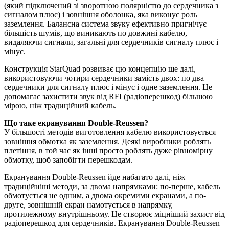
(який підключений зі зворотною полярністю до сердечника з
сигналом плюс) і зовнішня оболонка, яка виконує роль
заземлення. Балансна система звуку ефективно пригнічує
більшість шумів, що виникають по довжині кабелю,
видаляючи сигнали, загальні для сердечників сигналу плюс і
мінус.
Конструкція StarQuad розвиває цю концепцію ще далі,
використовуючи чотири сердечники замість двох: по два
сердечники для сигналу плюс і мінус і одне заземлення. Це
допомагає захистити звук від RFI (радіоперешкод) більшою
мірою, ніж традиційний кабель.
Що таке екранування Double-Reussen?
У більшості методів виготовлення кабелю використовується
зовнішня обмотка як заземлення. Деякі виробники роблять
плетіння, в той час як інші просто роблять дуже рівномірну
обмотку, щоб запобігти перешкодам.
Екранування Double-Reussen йде набагато далі, ніж
традиційніші методи, за двома напрямками: по-перше, кабель
обмотується не одним, а двома окремими екранами, а по-
друге, зовнішній екран намотується в напрямку,
протилежному внутрішньому. Це створює міцніший захист від
радіоперешкод для сердечників. Екранування Double-Reussen