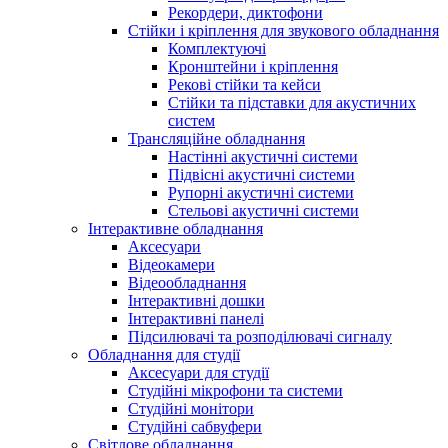
Рекордери, диктофони
Стійки і кріплення для звукового обладнання
Комплектуючі
Кронштейни і кріплення
Рекові стійки та кейси
Стійки та підставки для акустичних
систем
Трансляційне обладнання
Настінні акустичні системи
Підвісні акустичні системи
Рупорні акустичні системи
Стельові акустичні системи
Інтерактивне обладнання
Аксесуари
Відеокамери
Відеообладнання
Інтерактивні дошки
Інтерактивні панелі
Підсилювачі та розподілювачі сигналу
Обладнання для студії
Аксесуари для студії
Студійні мікрофони та системи
Студійні монітори
Студійні сабвуфери
Світлове обладнання