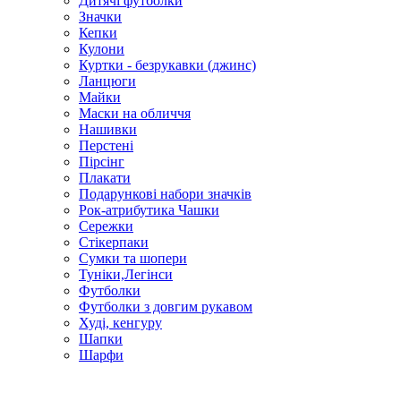
Дитячі футболки
Значки
Кепки
Кулони
Куртки - безрукавки (джинс)
Ланцюги
Майки
Маски на обличчя
Нашивки
Перстені
Пірсінг
Плакати
Подарункові набори значків
Рок-атрибутика Чашки
Сережки
Стікерпаки
Сумки та шопери
Туніки,Легінси
Футболки
Футболки з довгим рукавом
Худі, кенгуру
Шапки
Шарфи