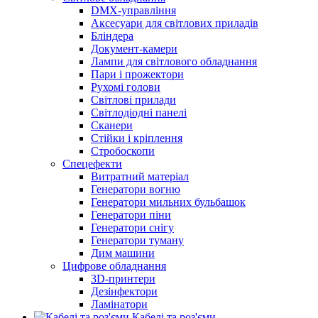
DMX-управління
Аксесуари для світлових приладів
Бліндера
Документ-камери
Лампи для світлового обладнання
Пари і прожектори
Рухомі голови
Світлові прилади
Світлодіодні панелі
Сканери
Стійки і кріплення
Стробоскопи
Спецефекти
Витратний матеріал
Генератори вогню
Генератори мильних бульбашок
Генератори піни
Генератори снігу
Генератори туману
Дим машини
Цифрове обладнання
3D-принтери
Дезінфектори
Ламінатори
Кабелі та роз'єми