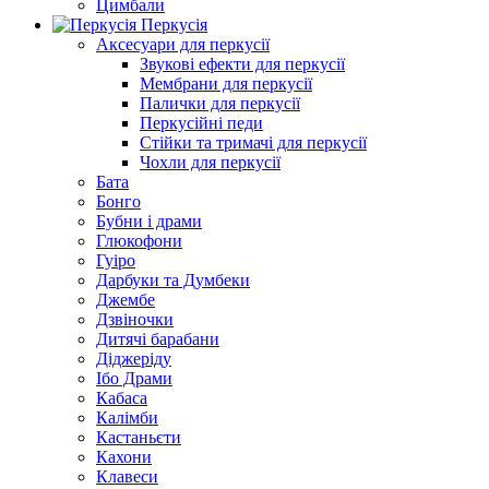
Цимбали
Перкусія
Аксесуари для перкусії
Звукові ефекти для перкусії
Мембрани для перкусії
Палички для перкусії
Перкусійні педи
Стійки та тримачі для перкусії
Чохли для перкусії
Бата
Бонго
Бубни і драми
Глюкофони
Гуіро
Дарбуки та Думбеки
Джембе
Дзвіночки
Дитячі барабани
Діджеріду
Ібо Драми
Кабаса
Калімби
Кастаньєти
Кахони
Клавеси