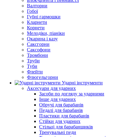
Блок-флейта і пеннівістл
Валторни
Гобої
Губні гармошки
Кларнети
Корнети
Мелодіки, піаніки
Окарина і казу
Саксгорни
Саксофони
Тромбони
Труби
Туби
Флейти
Флюгельгорни
Ударні інструменти
Аксесуари для ударних
Засоби по догляду за ударними
Інше для ударних
Обручі для барабанів
Педалі для барабанів
Пластики для барабанів
Стійки для ударних
Стільці для барабанщиків
Тренувальні педи