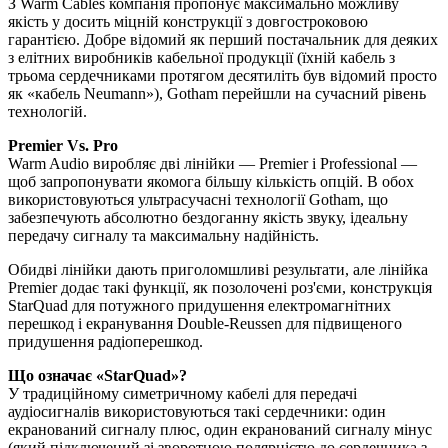
З Warm Cables компанія пропонує максимально можливу
якість у досить міцній конструкції з довгостроковою
гарантією. Добре відомий як перший постачальник для деяких
з елітних виробників кабельної продукції (їхній кабель з
трьома сердечниками протягом десятиліть був відомий просто
як «кабель Neumann»), Gotham перейшли на сучасний рівень
технологій.
Premier Vs. Pro
Warm Audio виробляє дві лінійки — Premier і Professional —
щоб запропонувати якомога більшу кількість опцій. В обох
використовуються ультрасучасні технології Gotham, що
забезпечують абсолютно бездоганну якість звуку, ідеальну
передачу сигналу та максимальну надійність.
Обидві лінійки дають приголомшливі результати, але лінійка
Premier додає такі функції, як позолочені роз'єми, конструкція
StarQuad для потужного придушення електромагнітних
перешкод і екранування Double-Reussen для підвищеного
придушення радіоперешкод.
Що означає «StarQuad»?
У традиційному симетричному кабелі для передачі
аудіосигналів використовуються такі сердечники: один
екранований сигналу плюс, один екранований сигналу мінус
(який підключений зі зворотною полярністю до сердечника з