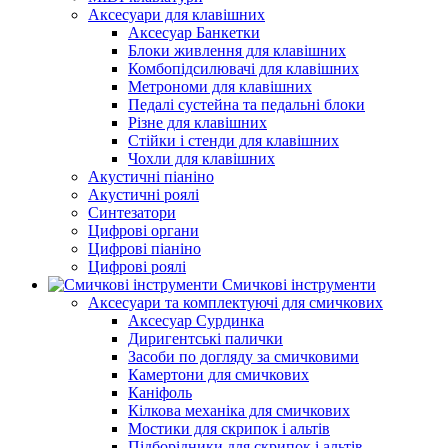
Аксесуари для клавішних
Аксесуар Банкетки
Блоки живлення для клавішних
Комбопідсилювачі для клавішних
Метрономи для клавішних
Педалі сустейна та педальні блоки
Різне для клавішних
Стійки і стенди для клавішних
Чохли для клавішних
Акустичні піаніно
Акустичні роялі
Синтезатори
Цифрові органи
Цифрові піаніно
Цифрові роялі
Смичкові інструменти
Аксесуари та комплектуючі для смичкових
Аксесуар Сурдинка
Диригентські палички
Засоби по догляду за смичковими
Камертони для смичкових
Каніфоль
Кілкова механіка для смичкових
Мостики для скрипок і альтів
Підборiдники для скрипок і альтів