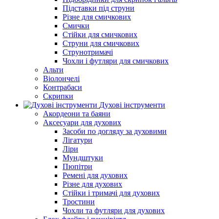
Підставки під струни
Різне для смичкових
Смички
Стійки для смичкових
Струни для смичкових
Струнотримачі
Чохли і футляри для смичкових
Альти
Віолончелі
Контрабаси
Скрипки
Духові інструменти
Акордеони та баяни
Аксесуари для духових
Засоби по догляду за духовими
Лігатури
Ліри
Мундштуки
Пюпітри
Ремені для духових
Різне для духових
Стійки і тримачі для духових
Тростини
Чохли та футляри для духових