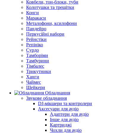
Ковбели, тон-блоки, туби
Колотушки та трещітки
Конги
Маракаси
Металофони, ксилофони
Пандейро
Перкусійні набори
Рейнстіки
Репініко
Сурдо
Тамборіми
Тамбурини
Тімбалес
Трикутники
Ханги
Чаймес
Шейкери
Обладнання
Звукове обладнання
DJ-мікшери та контролери
Аксесуари для аудіо
Адаптери для аудіо
Інше для аудіо
Картриджі
Чохли для аудіо