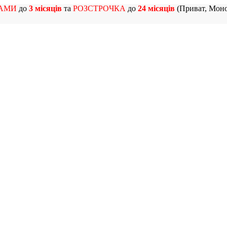
АМИ
до
3 місяців
та
РОЗСТРОЧКА
до
24 місяців
(Приват, Моно