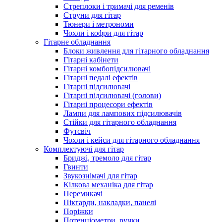
Стреплоки і тримачі для ременів
Струни для гітар
Тюнери і метрономи
Чохли і кофри для гітар
Гітарне обладнання
Блоки живлення для гітарного обладнання
Гітарні кабінети
Гітарні комбопідсилювачі
Гітарні педалі ефектів
Гітарні підсилювачі
Гітарні підсилювачі (голови)
Гітарні процесори ефектів
Лампи для лампових підсилювачів
Стійки для гітарного обладнання
Футсвіч
Чохли і кейси для гітарного обладнання
Комплектуючі для гітар
Бриджі, тремоло для гітар
Гвинти
Звукознімачі для гітар
Кілкова механіка для гітар
Перемикачі
Пікгарди, накладки, панелі
Поріжки
Потенціометри, ручки