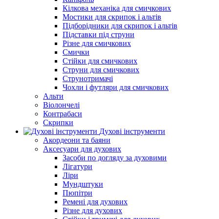
Кілкова механіка для смичкових
Мостики для скрипок і альтів
Підборiдники для скрипок і альтів
Підставки під струни
Різне для смичкових
Смички
Стійки для смичкових
Струни для смичкових
Струнотримачі
Чохли і футляри для смичкових
Альти
Віолончелі
Контрабаси
Скрипки
Духові інструменти
Акордеони та баяни
Аксесуари для духових
Засоби по догляду за духовими
Лігатури
Ліри
Мундштуки
Пюпітри
Ремені для духових
Різне для духових