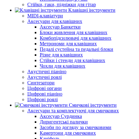
Стійки, гаки, підніжки для гітар
Клавішні інструменти
MIDI-клавіатури
Аксесуари для клавішних
Аксесуар Банкетки
Блоки живлення для клавішних
Комбопідсилювачі для клавішних
Метрономи для клавішних
Педалі сустейна та педальні блоки
Різне для клавішних
Стійки і стенди для клавішних
Чохли для клавішних
Акустичні піаніно
Акустичні роялі
Синтезатори
Цифрові органи
Цифрові піаніно
Цифрові роялі
Смичкові інструменти
Аксесуари та комплектуючі для смичкових
Аксесуар Сурдинка
Диригентські палички
Засоби по догляду за смичковими
Камертони для смичкових
Каніфоль