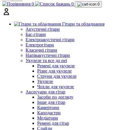
0
0
0
Гітари та обладнання
Акустичні гітари
Бас-гітари
Електроакустичні гітари
Електрогітари
Класичні гітари
Напівакустичні гітари
Укулеле та все до неї
Ремені для укулеле
Різне для укулеле
Струни для укулеле
Укулеле
Чохли для укулеле
Аксесуари для гітар
Засоби по догляду
Інше для гітар
Камертони
Каподастри
Медіатори
Ремені для гітар
Слайди