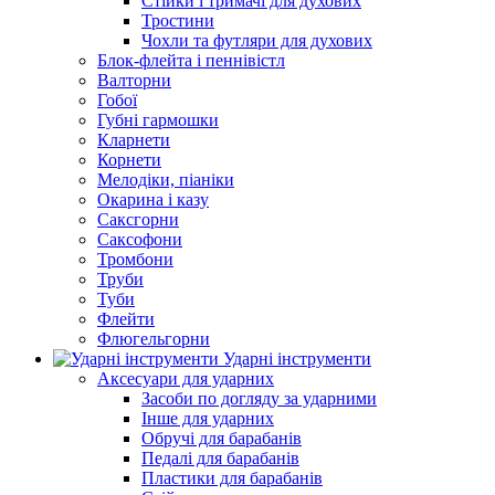
Стійки і тримачі для духових
Тростини
Чохли та футляри для духових
Блок-флейта і пеннівістл
Валторни
Гобої
Губні гармошки
Кларнети
Корнети
Мелодіки, піаніки
Окарина і казу
Саксгорни
Саксофони
Тромбони
Труби
Туби
Флейти
Флюгельгорни
Ударні інструменти
Аксесуари для ударних
Засоби по догляду за ударними
Інше для ударних
Обручі для барабанів
Педалі для барабанів
Пластики для барабанів