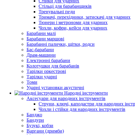
Стійки для ударних
Стільці для барабанщиків
Тренувальні педи
Тримачі, перехідники, затискачі для ударних
Тюнери і метрономи для ударних
Чохли, кофри, кейси для ударних
Барабани малі
Барабани маршові
Барабанні палички, щітки, родси
Бас-барабани
Драм-машини
Електронні барабани
Колотушки для барабанів
Тарілки оркестрові
Тарілки ударні
Томи
Ударні установки акустичні
Народні інструменти
Аксесуари для народних інструментів
Струни, ключі, каподастри для народних інст
Чохли і стійки для народних інструментів
Банджо
Бандури
Бузукі, кобзи
Варгани (дримби)