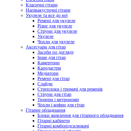
Класичні гітари
Напівакустичні гітари
Укулеле та все до неї
Ремені для укулеле
Різне для укулеле
Струни для укулеле
Укулеле
Чохли для укулеле
Аксесуари для гітар
Засоби по догляду
Інше для гітар
Камертони
Каподастри
Медіатори
Ремені для гітар
Слайди
Стреплоки і тримачі для ременів
Струни для гітар
Тюнери і метрономи
Чохли і кофри для гітар
Гітарне обладнання
Блоки живлення для гітарного обладнання
Гітарні кабінети
Гітарні комбопідсилювачі