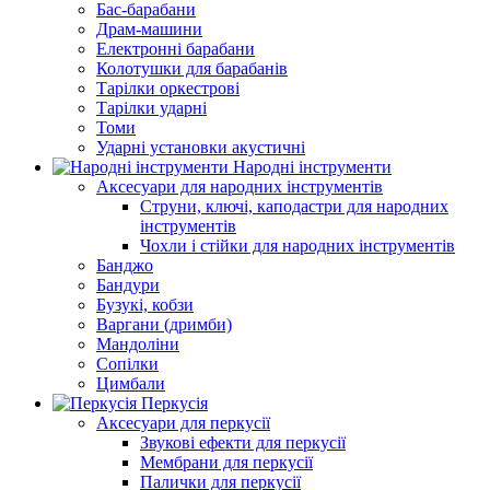
Бас-барабани
Драм-машини
Електронні барабани
Колотушки для барабанів
Тарілки оркестрові
Тарілки ударні
Томи
Ударні установки акустичні
Народні інструменти
Аксесуари для народних інструментів
Струни, ключі, каподастри для народних
інструментів
Чохли і стійки для народних інструментів
Банджо
Бандури
Бузукі, кобзи
Варгани (дримби)
Мандоліни
Сопілки
Цимбали
Перкусія
Аксесуари для перкусії
Звукові ефекти для перкусії
Мембрани для перкусії
Палички для перкусії