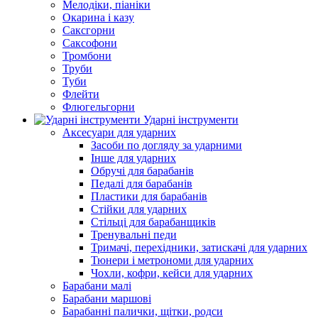
Мелодіки, піаніки
Окарина і казу
Саксгорни
Саксофони
Тромбони
Труби
Туби
Флейти
Флюгельгорни
Ударні інструменти
Аксесуари для ударних
Засоби по догляду за ударними
Інше для ударних
Обручі для барабанів
Педалі для барабанів
Пластики для барабанів
Стійки для ударних
Стільці для барабанщиків
Тренувальні педи
Тримачі, перехідники, затискачі для ударних
Тюнери і метрономи для ударних
Чохли, кофри, кейси для ударних
Барабани малі
Барабани маршові
Барабанні палички, щітки, родси