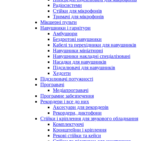
Радіосистеми
Стійки для мікрофонів
Тримачі для мікрофонів
Мікшерні пульти
Навушники і гарнітури
Амбушюри
Бездротові навушники
Кабелі та перехідники для навушників
Навушники мініатюрні
Навушники накладні спеціалізовані
Насадки для навушників
Підсилювачі для навушників
Хедсети
Підсилювачі потужності
Програвачі
Медіапрогравачі
Програмне забезпечення
Рекордери і все до них
Аксесуари для рекордерів
Рекордери, диктофони
Стійки і кріплення для звукового обладнання
Комплектуючі
Кронштейни і кріплення
Рекові стійки та кейси