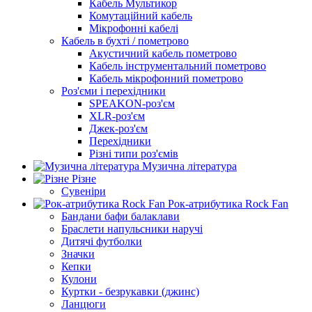
Кабель Мультикор
Комутаційний кабель
Мікрофонні кабелі
Кабель в бухті / пометрово
Акустичний кабель пометрово
Кабель інструментальний пометрово
Кабель мікрофонний пометрово
Роз'єми і перехідники
SPEAKON-роз'єм
XLR-роз'єм
Джек-роз'єм
Перехідники
Різні типи роз'ємів
Музична література
Різне
Сувеніри
Рок-атрибутика Rock Fan
Бандани бафи балаклави
Браслети напульсники наручі
Дитячі футболки
Значки
Кепки
Кулони
Куртки - безрукавки (джинс)
Ланцюги