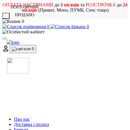
ОПЛАТА ЧАСТИНАМИ
до
3 місяців
та
РОЗСТРОЧКА
до
24
ПОПУЛЯРНИЙ
місяців
(Приват, Моно, ПУМБ, Сенс тощо)
ПРОДАНО
X
0
0
0
0
МАГАЗИН
МУЗИЧНИХ ІНСТРУМЕНТІВ
ТА РОК АТРИБУТИКИ
Про нас
Доставка і оплата
Бренди