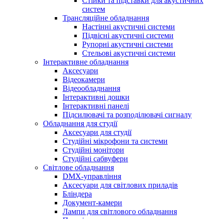
Стійки та підставки для акустичних
систем
Трансляційне обладнання
Настінні акустичні системи
Підвісні акустичні системи
Рупорні акустичні системи
Стельові акустичні системи
Інтерактивне обладнання
Аксесуари
Відеокамери
Відеообладнання
Інтерактивні дошки
Інтерактивні панелі
Підсилювачі та розподілювачі сигналу
Обладнання для студії
Аксесуари для студії
Студійні мікрофони та системи
Студійні монітори
Студійні сабвуфери
Світлове обладнання
DMX-управління
Аксесуари для світлових приладів
Бліндера
Документ-камери
Лампи для світлового обладнання