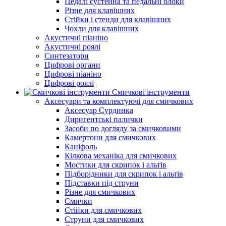
Педалі сустейна та педальні блоки
Різне для клавішних
Стійки і стенди для клавішних
Чохли для клавішних
Акустичні піаніно
Акустичні роялі
Синтезатори
Цифрові органи
Цифрові піаніно
Цифрові роялі
Смичкові інструменти
Аксесуари та комплектуючі для смичкових
Аксесуар Сурдинка
Диригентські палички
Засоби по догляду за смичковими
Камертони для смичкових
Каніфоль
Кілкова механіка для смичкових
Мостики для скрипок і альтів
Підборiдники для скрипок і альтів
Підставки під струни
Різне для смичкових
Смички
Стійки для смичкових
Струни для смичкових