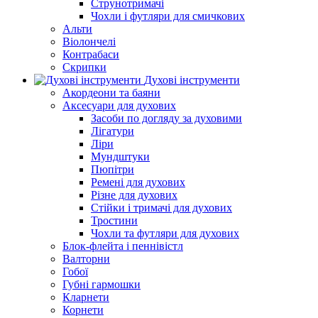
Струнотримачі
Чохли і футляри для смичкових
Альти
Віолончелі
Контрабаси
Скрипки
Духові інструменти
Акордеони та баяни
Аксесуари для духових
Засоби по догляду за духовими
Лігатури
Ліри
Мундштуки
Пюпітри
Ремені для духових
Різне для духових
Стійки і тримачі для духових
Тростини
Чохли та футляри для духових
Блок-флейта і пеннівістл
Валторни
Гобої
Губні гармошки
Кларнети
Корнети