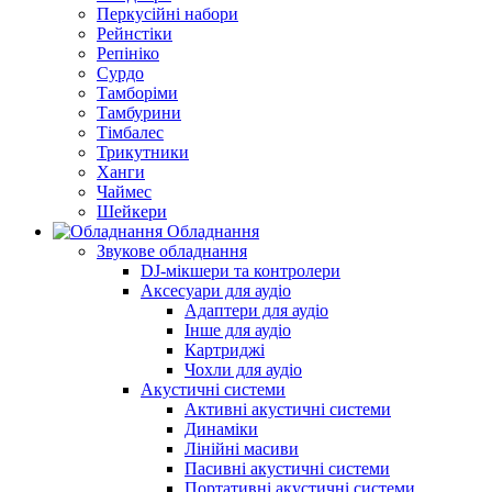
Перкусійні набори
Рейнстіки
Репініко
Сурдо
Тамборіми
Тамбурини
Тімбалес
Трикутники
Ханги
Чаймес
Шейкери
Обладнання
Звукове обладнання
DJ-мікшери та контролери
Аксесуари для аудіо
Адаптери для аудіо
Інше для аудіо
Картриджі
Чохли для аудіо
Акустичні системи
Активні акустичні системи
Динаміки
Лінійні масиви
Пасивні акустичні системи
Портативні акустичні системи