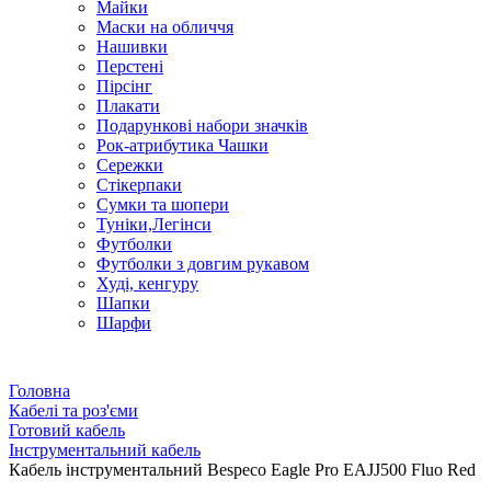
Майки
Маски на обличчя
Нашивки
Перстені
Пірсінг
Плакати
Подарункові набори значків
Рок-атрибутика Чашки
Сережки
Стікерпаки
Сумки та шопери
Туніки,Легінси
Футболки
Футболки з довгим рукавом
Худі, кенгуру
Шапки
Шарфи
Головна
Кабелі та роз'єми
Готовий кабель
Інструментальний кабель
Кабель інструментальний Bespeco Eagle Pro EAJJ500 Fluo Red