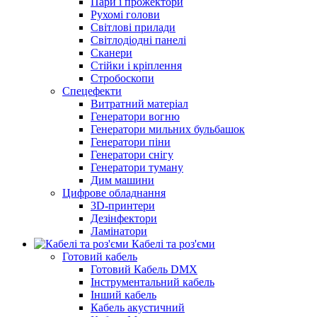
Пари і прожектори
Рухомі голови
Світлові прилади
Світлодіодні панелі
Сканери
Стійки і кріплення
Стробоскопи
Спецефекти
Витратний матеріал
Генератори вогню
Генератори мильних бульбашок
Генератори піни
Генератори снігу
Генератори туману
Дим машини
Цифрове обладнання
3D-принтери
Дезінфектори
Ламінатори
Кабелі та роз'єми
Готовий кабель
Готовий Кабель DMX
Інструментальний кабель
Інший кабель
Кабель акустичний