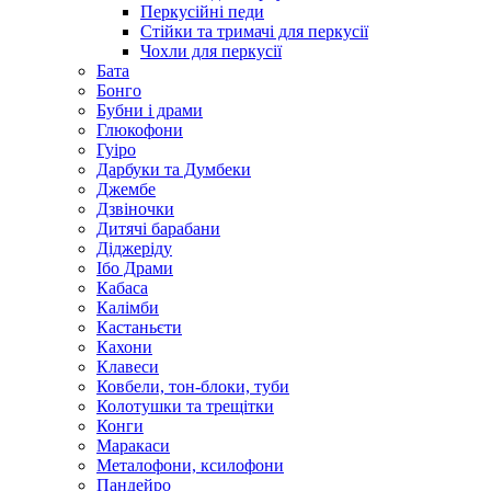
Перкусійні педи
Стійки та тримачі для перкусії
Чохли для перкусії
Бата
Бонго
Бубни і драми
Глюкофони
Гуіро
Дарбуки та Думбеки
Джембе
Дзвіночки
Дитячі барабани
Діджеріду
Ібо Драми
Кабаса
Калімби
Кастаньєти
Кахони
Клавеси
Ковбели, тон-блоки, туби
Колотушки та трещітки
Конги
Маракаси
Металофони, ксилофони
Пандейро