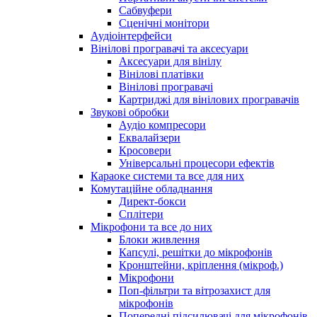
Сабвуфери
Сценічні монітори
Аудіоінтерфейси
Вінілові програвачі та аксесуари
Аксесуари для вінілу
Вінілові платівки
Вінілові програвачі
Картриджі для вінілових програвачів
Звукові обробки
Аудіо компресори
Еквалайзери
Кросовери
Універсальні процесори ефектів
Караоке системи та все для них
Комутаційне обладнання
Директ-бокси
Сплітери
Мікрофони та все до них
Блоки живлення
Капсулі, решітки до мікрофонів
Кронштейни, кріплення (мікроф.)
Мікрофони
Поп-фільтри та вітрозахист для
мікрофонів
Попередні підсилювачі для мікрофонів