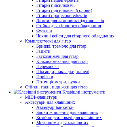
Гітарні педалі ефектів
Гітарні підсилювачі
Гітарні підсилювачі (голови)
Гітарні процесори ефектів
Лампи для лампових підсилювачів
Стійки для гітарного обладнання
Футсвіч
Чохли і кейси для гітарного обладнання
Комплектуючі для гітар
Бриджі, тремоло для гітар
Гвинти
Звукознімачі для гітар
Кілкова механіка для гітар
Перемикачі
Пікгарди, накладки, панелі
Поріжки
Потенціометри, ручки
Стійки, гаки, підніжки для гітар
Клавішні інструменти
MIDI-клавіатури
Аксесуари для клавішних
Аксесуар Банкетки
Блоки живлення для клавішних
Комбопідсилювачі для клавішних
Метрономи для клавішних