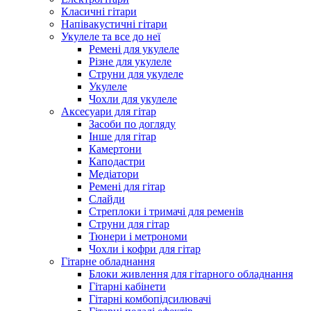
Класичні гітари
Напівакустичні гітари
Укулеле та все до неї
Ремені для укулеле
Різне для укулеле
Струни для укулеле
Укулеле
Чохли для укулеле
Аксесуари для гітар
Засоби по догляду
Інше для гітар
Камертони
Каподастри
Медіатори
Ремені для гітар
Слайди
Стреплоки і тримачі для ременів
Струни для гітар
Тюнери і метрономи
Чохли і кофри для гітар
Гітарне обладнання
Блоки живлення для гітарного обладнання
Гітарні кабінети
Гітарні комбопідсилювачі