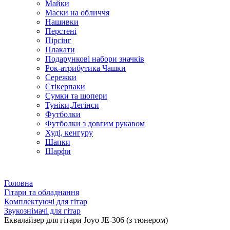
Майки
Маски на обличчя
Нашивки
Перстені
Пірсінг
Плакати
Подарункові набори значків
Рок-атрибутика Чашки
Сережки
Стікерпаки
Сумки та шопери
Туніки,Легінси
Футболки
Футболки з довгим рукавом
Худі, кенгуру
Шапки
Шарфи
Головна
Гітари та обладнання
Комплектуючі для гітар
Звукознімачі для гітар
Еквалайзер для гітари Joyo JE-306 (з тюнером)