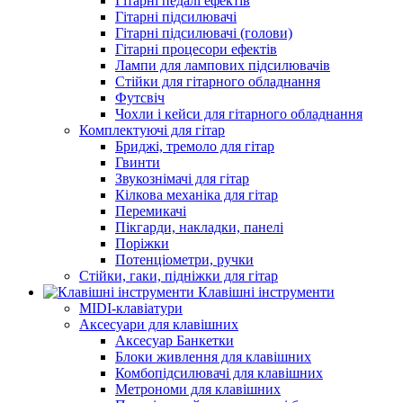
Гітарні педалі ефектів
Гітарні підсилювачі
Гітарні підсилювачі (голови)
Гітарні процесори ефектів
Лампи для лампових підсилювачів
Стійки для гітарного обладнання
Футсвіч
Чохли і кейси для гітарного обладнання
Комплектуючі для гітар
Бриджі, тремоло для гітар
Гвинти
Звукознімачі для гітар
Кілкова механіка для гітар
Перемикачі
Пікгарди, накладки, панелі
Поріжки
Потенціометри, ручки
Стійки, гаки, підніжки для гітар
Клавішні інструменти
MIDI-клавіатури
Аксесуари для клавішних
Аксесуар Банкетки
Блоки живлення для клавішних
Комбопідсилювачі для клавішних
Метрономи для клавішних