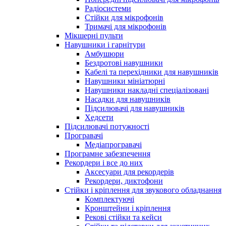
Радіосистеми
Стійки для мікрофонів
Тримачі для мікрофонів
Мікшерні пульти
Навушники і гарнітури
Амбушюри
Бездротові навушники
Кабелі та перехідники для навушників
Навушники мініатюрні
Навушники накладні спеціалізовані
Насадки для навушників
Підсилювачі для навушників
Хедсети
Підсилювачі потужності
Програвачі
Медіапрогравачі
Програмне забезпечення
Рекордери і все до них
Аксесуари для рекордерів
Рекордери, диктофони
Стійки і кріплення для звукового обладнання
Комплектуючі
Кронштейни і кріплення
Рекові стійки та кейси