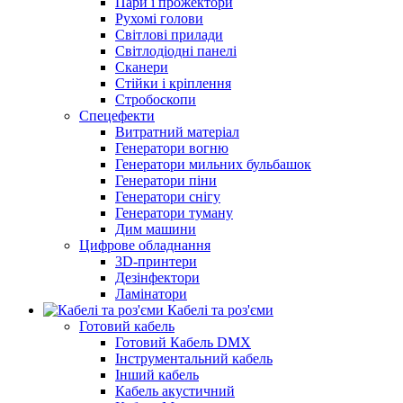
Пари і прожектори
Рухомі голови
Світлові прилади
Світлодіодні панелі
Сканери
Стійки і кріплення
Стробоскопи
Спецефекти
Витратний матеріал
Генератори вогню
Генератори мильних бульбашок
Генератори піни
Генератори снігу
Генератори туману
Дим машини
Цифрове обладнання
3D-принтери
Дезінфектори
Ламінатори
Кабелі та роз'єми
Готовий кабель
Готовий Кабель DMX
Інструментальний кабель
Інший кабель
Кабель акустичний