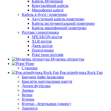
Кабель Мультикор
Комутаційний кабель
Мікрофонні кабелі
Кабель в бухті / пометрово
Акустичний кабель пометрово
Кабель інструментальний пометрово
Кабель мікрофонний пометрово
Роз'єми і перехідники
SPEAKON-роз'єм
XLR-роз'єм
Джек-роз'єм
Перехідники
Різні типи роз'ємів
Музична література
Різне
Сувеніри
Рок-атрибутика Rock Fan
Бандани бафи балаклави
Браслети напульсники наручі
Дитячі футболки
Значки
Кепки
Кулони
Куртки - безрукавки (джинс)
Ланцюги