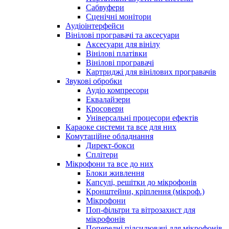
Сабвуфери
Сценічні монітори
Аудіоінтерфейси
Вінілові програвачі та аксесуари
Аксесуари для вінілу
Вінілові платівки
Вінілові програвачі
Картриджі для вінілових програвачів
Звукові обробки
Аудіо компресори
Еквалайзери
Кросовери
Універсальні процесори ефектів
Караоке системи та все для них
Комутаційне обладнання
Директ-бокси
Сплітери
Мікрофони та все до них
Блоки живлення
Капсулі, решітки до мікрофонів
Кронштейни, кріплення (мікроф.)
Мікрофони
Поп-фільтри та вітрозахист для
мікрофонів
Попередні підсилювачі для мікрофонів