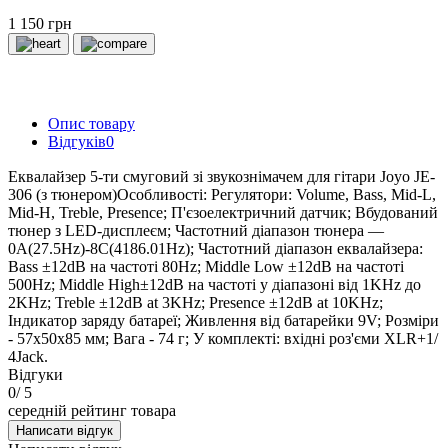
1 150 грн
Опис товару
Відгуків
0
Еквалайзер 5-ти смуговий зі звукознімачем для гітари Joyo JE-
306 (з тюнером)Особливості: Регулятори: Volume, Bass, Mid-L,
Mid-H, Treble, Presence; П'єзоелектричний датчик; Вбудований
тюнер з LED-дисплеєм; Частотний діапазон тюнера —
0A(27.5Hz)-8C(4186.01Hz); Частотний діапазон еквалайзера:
Bass ±12dB на частоті 80Hz; Middle Low ±12dB на частоті
500Hz; Middle High±12dB на частоті у діапазоні від 1KHz до
2KHz; Treble ±12dB at 3KHz; Presence ±12dB at 10KHz;
Індикатор заряду батареї; Живлення від батарейки 9V; Розміри
- 57х50х85 мм; Вага - 74 г; У комплекті: вхідні роз'єми XLR+1/
4Jack.
Відгуки
0
/ 5
середній рейтинг товара
Написати відгук