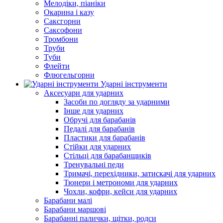
Мелодіки, піаніки
Окарина і казу
Саксгорни
Саксофони
Тромбони
Труби
Туби
Флейти
Флюгельгорни
Ударні інструменти
Аксесуари для ударних
Засоби по догляду за ударними
Інше для ударних
Обручі для барабанів
Педалі для барабанів
Пластики для барабанів
Стійки для ударних
Стільці для барабанщиків
Тренувальні педи
Тримачі, перехідники, затискачі для ударних
Тюнери і метрономи для ударних
Чохли, кофри, кейси для ударних
Барабани малі
Барабани маршові
Барабанні палички, щітки, родси