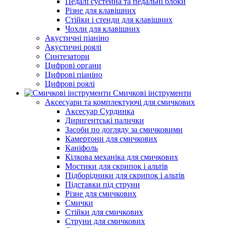
Педалі сустейна та педальні блоки
Різне для клавішних
Стійки і стенди для клавішних
Чохли для клавішних
Акустичні піаніно
Акустичні роялі
Синтезатори
Цифрові органи
Цифрові піаніно
Цифрові роялі
Смичкові інструменти
Аксесуари та комплектуючі для смичкових
Аксесуар Сурдинка
Диригентські палички
Засоби по догляду за смичковими
Камертони для смичкових
Каніфоль
Кілкова механіка для смичкових
Мостики для скрипок і альтів
Підборiдники для скрипок і альтів
Підставки під струни
Різне для смичкових
Смички
Стійки для смичкових
Струни для смичкових