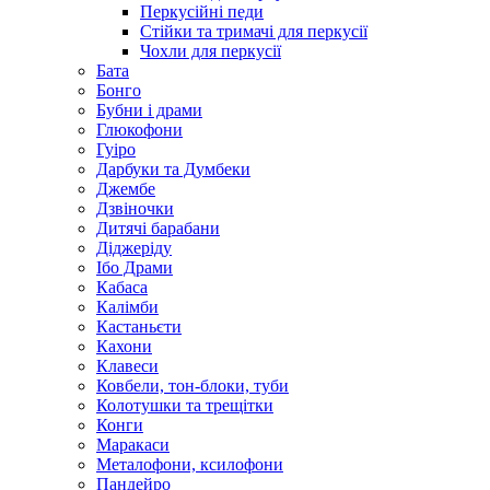
Перкусійні педи
Стійки та тримачі для перкусії
Чохли для перкусії
Бата
Бонго
Бубни і драми
Глюкофони
Гуіро
Дарбуки та Думбеки
Джембе
Дзвіночки
Дитячі барабани
Діджеріду
Ібо Драми
Кабаса
Калімби
Кастаньєти
Кахони
Клавеси
Ковбели, тон-блоки, туби
Колотушки та трещітки
Конги
Маракаси
Металофони, ксилофони
Пандейро