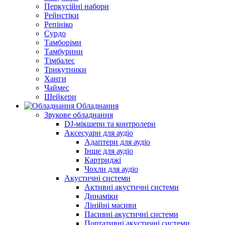
Перкусійні набори
Рейнстіки
Репініко
Сурдо
Тамборіми
Тамбурини
Тімбалес
Трикутники
Ханги
Чаймес
Шейкери
Обладнання
Звукове обладнання
DJ-мікшери та контролери
Аксесуари для аудіо
Адаптери для аудіо
Інше для аудіо
Картриджі
Чохли для аудіо
Акустичні системи
Активні акустичні системи
Динаміки
Лінійні масиви
Пасивні акустичні системи
Портативні акустичні системи