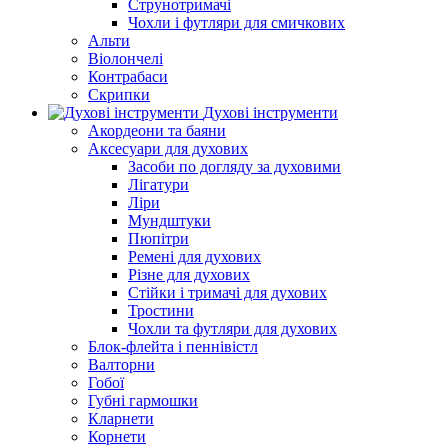
Струнотримачі
Чохли і футляри для смичкових
Альти
Віолончелі
Контрабаси
Скрипки
Духові інструменти
Акордеони та баяни
Аксесуари для духових
Засоби по догляду за духовими
Лігатури
Ліри
Мундштуки
Пюпітри
Ремені для духових
Різне для духових
Стійки і тримачі для духових
Тростини
Чохли та футляри для духових
Блок-флейта і пеннівістл
Валторни
Гобої
Губні гармошки
Кларнети
Корнети