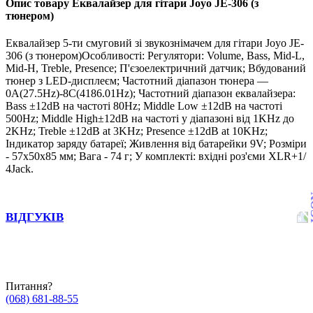
Опис товару Еквалайзер для гітари Joyo JE-306 (з
тюнером)
Еквалайзер 5-ти смуговий зі звукознімачем для гітари Joyo JE-
306 (з тюнером)Особливості: Регулятори: Volume, Bass, Mid-L,
Mid-H, Treble, Presence; П'єзоелектричний датчик; Вбудований
тюнер з LED-дисплеєм; Частотний діапазон тюнера —
0A(27.5Hz)-8C(4186.01Hz); Частотний діапазон еквалайзера:
Bass ±12dB на частоті 80Hz; Middle Low ±12dB на частоті
500Hz; Middle High±12dB на частоті у діапазоні від 1KHz до
2KHz; Treble ±12dB at 3KHz; Presence ±12dB at 10KHz;
Індикатор заряду батареї; Живлення від батарейки 9V; Розміри
- 57х50х85 мм; Вага - 74 г; У комплекті: вхідні роз'єми XLR+1/
4Jack.
ВІДГУКІВ
Питання?
(068) 681-88-55