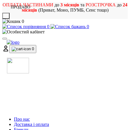
ОПЛАТА ЧАСТИНАМИ
до
3 місяців
та
РОЗСТРОЧКА
до
24
ПРОДАНО
місяців
(Приват, Моно, ПУМБ, Сенс тощо)
X
0
0
0
0
МАГАЗИН
МУЗИЧНИХ ІНСТРУМЕНТІВ
ТА РОК АТРИБУТИКИ
Про нас
Доставка і оплата
Бренди