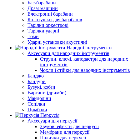
Бас-барабани
Драм-машини
Електронні барабани
Колотушки для барабанів
Тарілки оркестрові
Тарілки ударні
Томи
Ударні установки акустичні
Народні інструменти
Аксесуари для народних інструментів
Струни, ключі, каподастри для народних
інструментів
Чохли і стійки для народних інструментів
Банджо
Бандури
Бузукі, кобзи
Варгани (дримби)
Мандоліни
Сопілки
Цимбали
Перкусія
Аксесуари для перкусії
Звукові ефекти для перкусії
Мембрани для перкусії
Палички для перкусії