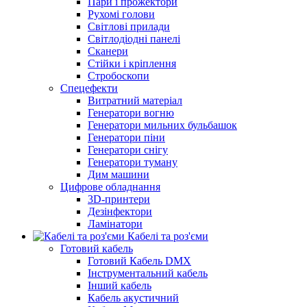
Пари і прожектори
Рухомі голови
Світлові прилади
Світлодіодні панелі
Сканери
Стійки і кріплення
Стробоскопи
Спецефекти
Витратний матеріал
Генератори вогню
Генератори мильних бульбашок
Генератори піни
Генератори снігу
Генератори туману
Дим машини
Цифрове обладнання
3D-принтери
Дезінфектори
Ламінатори
Кабелі та роз'єми
Готовий кабель
Готовий Кабель DMX
Інструментальний кабель
Інший кабель
Кабель акустичний