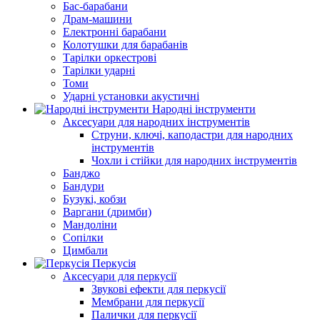
Бас-барабани
Драм-машини
Електронні барабани
Колотушки для барабанів
Тарілки оркестрові
Тарілки ударні
Томи
Ударні установки акустичні
Народні інструменти
Аксесуари для народних інструментів
Струни, ключі, каподастри для народних
інструментів
Чохли і стійки для народних інструментів
Банджо
Бандури
Бузукі, кобзи
Варгани (дримби)
Мандоліни
Сопілки
Цимбали
Перкусія
Аксесуари для перкусії
Звукові ефекти для перкусії
Мембрани для перкусії
Палички для перкусії