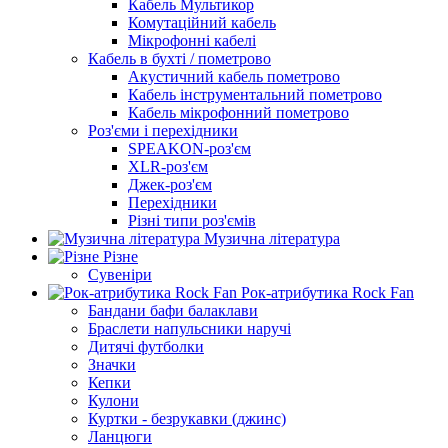
Кабель Мультикор
Комутаційний кабель
Мікрофонні кабелі
Кабель в бухті / пометрово
Акустичний кабель пометрово
Кабель інструментальний пометрово
Кабель мікрофонний пометрово
Роз'єми і перехідники
SPEAKON-роз'єм
XLR-роз'єм
Джек-роз'єм
Перехідники
Різні типи роз'ємів
Музична література
Різне
Сувеніри
Рок-атрибутика Rock Fan
Бандани бафи балаклави
Браслети напульсники наручі
Дитячі футболки
Значки
Кепки
Кулони
Куртки - безрукавки (джинс)
Ланцюги