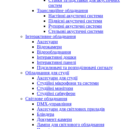
Стійки та підставки для акустичних
систем
Трансляційне обладнання
Настінні акустичні системи
Підвісні акустичні системи
Рупорні акустичні системи
Стельові акустичні системи
Інтерактивне обладнання
Аксесуари
Відеокамери
Відеообладнання
Інтерактивні дошки
Інтерактивні панелі
Підсилювачі та розподілювачі сигналу
Обладнання для студії
Аксесуари для студії
Студійні мікрофони та системи
Студійні монітори
Студійні сабвуфери
Світлове обладнання
DMX-управління
Аксесуари для світлових приладів
Бліндера
Документ-камери
Лампи для світлового обладнання