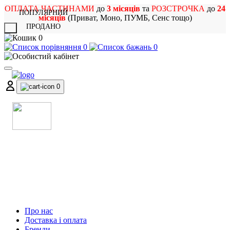
ОПЛАТА ЧАСТИНАМИ
до
3 місяців
та
РОЗСТРОЧКА
до
24
ПОПУЛЯРНИЙ
місяців
(Приват, Моно, ПУМБ, Сенс тощо)
ПРОДАНО
X
0
0
0
0
МАГАЗИН
МУЗИЧНИХ ІНСТРУМЕНТІВ
ТА РОК АТРИБУТИКИ
Про нас
Доставка і оплата
Бренди