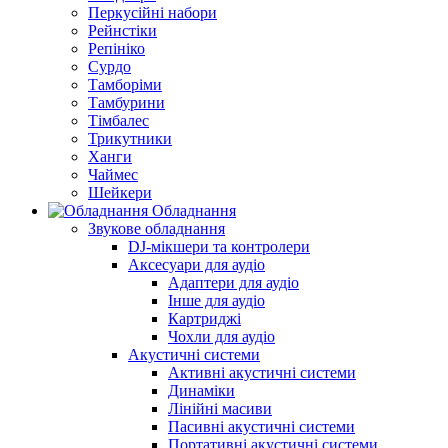
Перкусійні набори
Рейнстіки
Репініко
Сурдо
Тамборіми
Тамбурини
Тімбалес
Трикутники
Ханги
Чаймес
Шейкери
Обладнання
Звукове обладнання
DJ-мікшери та контролери
Аксесуари для аудіо
Адаптери для аудіо
Інше для аудіо
Картриджі
Чохли для аудіо
Акустичні системи
Активні акустичні системи
Динаміки
Лінійні масиви
Пасивні акустичні системи
Портативні акустичні системи