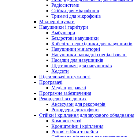
Радіосистеми
Стійки для мікрофонів
Тримачі для мікрофонів
Мікшерні пульти
Навушники і гарнітури
Амбушюри
Бездротові навушники
Кабелі та перехідники для навушників
Навушники мініатюрні
Навушники накладні спеціалізовані
Насадки для навушників
Підсилювачі для навушників
Хедсети
Підсилювачі потужності
Програвачі
Медіапрогравачі
Програмне забезпечення
Рекордери і все до них
Аксесуари для рекордерів
Рекордери, диктофони
Стійки і кріплення для звукового обладнання
Комплектуючі
Кронштейни і кріплення
Рекові стійки та кейси