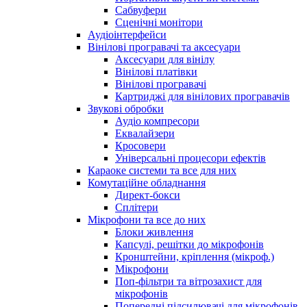
Сабвуфери
Сценічні монітори
Аудіоінтерфейси
Вінілові програвачі та аксесуари
Аксесуари для вінілу
Вінілові платівки
Вінілові програвачі
Картриджі для вінілових програвачів
Звукові обробки
Аудіо компресори
Еквалайзери
Кросовери
Універсальні процесори ефектів
Караоке системи та все для них
Комутаційне обладнання
Директ-бокси
Сплітери
Мікрофони та все до них
Блоки живлення
Капсулі, решітки до мікрофонів
Кронштейни, кріплення (мікроф.)
Мікрофони
Поп-фільтри та вітрозахист для
мікрофонів
Попередні підсилювачі для мікрофонів