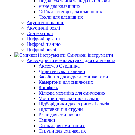
Педалі сустейна та педальні блоки
Різне для клавішних
Стійки і стенди для клавішних
Чохли для клавішних
Акустичні піаніно
Акустичні роялі
Синтезатори
Цифрові органи
Цифрові піаніно
Цифрові роялі
Смичкові інструменти
Аксесуари та комплектуючі для смичкових
Аксесуар Сурдинка
Диригентські палички
Засоби по догляду за смичковими
Камертони для смичкових
Каніфоль
Кілкова механіка для смичкових
Мостики для скрипок і альтів
Підборiдники для скрипок і альтів
Підставки під струни
Різне для смичкових
Смички
Стійки для смичкових
Струни для смичкових