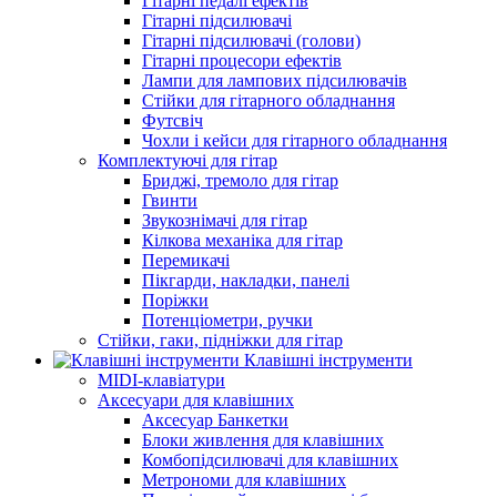
Гітарні педалі ефектів
Гітарні підсилювачі
Гітарні підсилювачі (голови)
Гітарні процесори ефектів
Лампи для лампових підсилювачів
Стійки для гітарного обладнання
Футсвіч
Чохли і кейси для гітарного обладнання
Комплектуючі для гітар
Бриджі, тремоло для гітар
Гвинти
Звукознімачі для гітар
Кілкова механіка для гітар
Перемикачі
Пікгарди, накладки, панелі
Поріжки
Потенціометри, ручки
Стійки, гаки, підніжки для гітар
Клавішні інструменти
MIDI-клавіатури
Аксесуари для клавішних
Аксесуар Банкетки
Блоки живлення для клавішних
Комбопідсилювачі для клавішних
Метрономи для клавішних