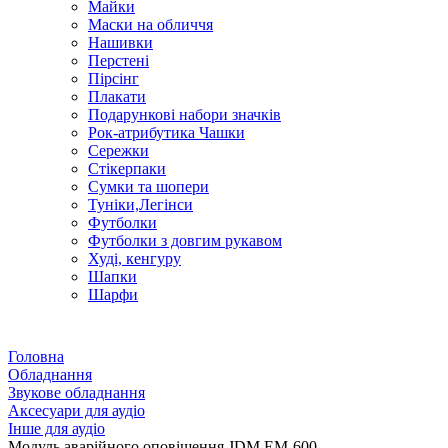
Майки
Маски на обличчя
Нашивки
Перстені
Пірсінг
Плакати
Подарункові набори значків
Рок-атрибутика Чашки
Сережки
Стікерпаки
Сумки та шопери
Туніки,Легінси
Футболки
Футболки з довгим рукавом
Худі, кенгуру
Шапки
Шарфи
Головна
Обладнання
Звукове обладнання
Аксесуари для аудіо
Інше для аудіо
Модуль аварійного оповіщення JDM EM-600