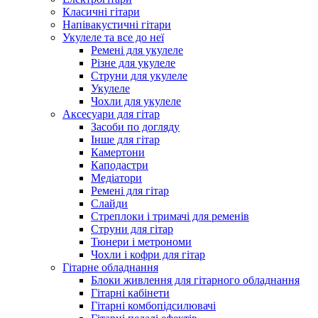
Класичні гітари
Напівакустичні гітари
Укулеле та все до неї
Ремені для укулеле
Різне для укулеле
Струни для укулеле
Укулеле
Чохли для укулеле
Аксесуари для гітар
Засоби по догляду
Інше для гітар
Камертони
Каподастри
Медіатори
Ремені для гітар
Слайди
Стреплоки і тримачі для ременів
Струни для гітар
Тюнери і метрономи
Чохли і кофри для гітар
Гітарне обладнання
Блоки живлення для гітарного обладнання
Гітарні кабінети
Гітарні комбопідсилювачі