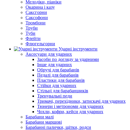
Мелодіки, піаніки
Окарина і казу
Саксгорни
Саксофони
Тромбони
Труби
Туби
Флейти
Флюгельгорни
Ударні інструменти
Аксесуари для ударних
Засоби по догляду за ударними
Інше для ударних
Обручі для барабанів
Педалі для барабанів
Пластики для барабанів
Стійки для ударних
Стільці для барабанщиків
Тренувальні педи
Тримачі, перехідники, затискачі для ударних
Тюнери і метрономи для ударних
Чохли, кофри, кейси для ударних
Барабани малі
Барабани маршові
Барабанні палички, щітки, родси