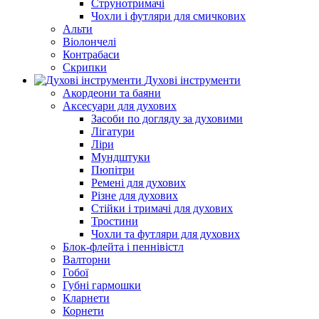
Струнотримачі
Чохли і футляри для смичкових
Альти
Віолончелі
Контрабаси
Скрипки
Духові інструменти
Акордеони та баяни
Аксесуари для духових
Засоби по догляду за духовими
Лігатури
Ліри
Мундштуки
Пюпітри
Ремені для духових
Різне для духових
Стійки і тримачі для духових
Тростини
Чохли та футляри для духових
Блок-флейта і пеннівістл
Валторни
Гобої
Губні гармошки
Кларнети
Корнети