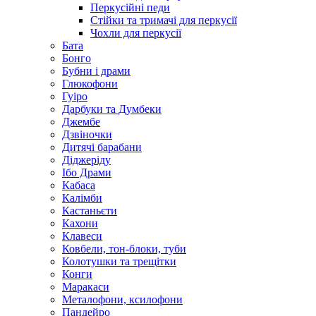
Перкусійні педи
Стійки та тримачі для перкусії
Чохли для перкусії
Бата
Бонго
Бубни і драми
Глюкофони
Гуіро
Дарбуки та Думбеки
Джембе
Дзвіночки
Дитячі барабани
Діджеріду
Ібо Драми
Кабаса
Калімби
Кастаньєти
Кахони
Клавеси
Ковбели, тон-блоки, туби
Колотушки та трещітки
Конги
Маракаси
Металофони, ксилофони
Пандейро