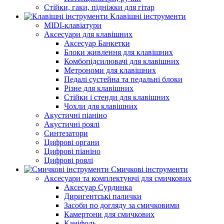
Стійки, гаки, підніжки для гітар
Клавішні інструменти
MIDI-клавіатури
Аксесуари для клавішних
Аксесуар Банкетки
Блоки живлення для клавішних
Комбопідсилювачі для клавішних
Метрономи для клавішних
Педалі сустейна та педальні блоки
Різне для клавішних
Стійки і стенди для клавішних
Чохли для клавішних
Акустичні піаніно
Акустичні роялі
Синтезатори
Цифрові органи
Цифрові піаніно
Цифрові роялі
Смичкові інструменти
Аксесуари та комплектуючі для смичкових
Аксесуар Сурдинка
Диригентські палички
Засоби по догляду за смичковими
Камертони для смичкових
Каніфоль