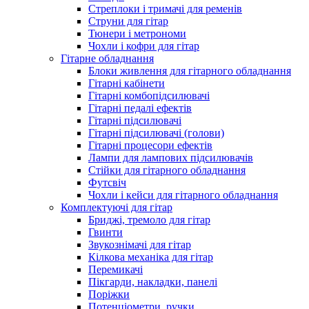
Стреплоки і тримачі для ременів
Струни для гітар
Тюнери і метрономи
Чохли і кофри для гітар
Гітарне обладнання
Блоки живлення для гітарного обладнання
Гітарні кабінети
Гітарні комбопідсилювачі
Гітарні педалі ефектів
Гітарні підсилювачі
Гітарні підсилювачі (голови)
Гітарні процесори ефектів
Лампи для лампових підсилювачів
Стійки для гітарного обладнання
Футсвіч
Чохли і кейси для гітарного обладнання
Комплектуючі для гітар
Бриджі, тремоло для гітар
Гвинти
Звукознімачі для гітар
Кілкова механіка для гітар
Перемикачі
Пікгарди, накладки, панелі
Поріжки
Потенціометри, ручки