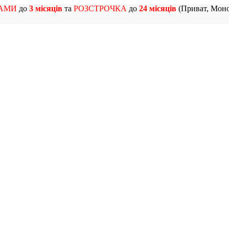
АМИ
до
3 місяців
та
РОЗСТРОЧКА
до
24 місяців
(Приват, Моно