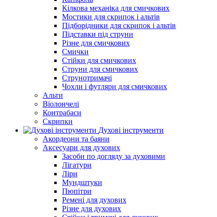
Кілкова механіка для смичкових
Мостики для скрипок і альтів
Підборiдники для скрипок і альтів
Підставки під струни
Різне для смичкових
Смички
Стійки для смичкових
Струни для смичкових
Струнотримачі
Чохли і футляри для смичкових
Альти
Віолончелі
Контрабаси
Скрипки
Духові інструменти
Акордеони та баяни
Аксесуари для духових
Засоби по догляду за духовими
Лігатури
Ліри
Мундштуки
Пюпітри
Ремені для духових
Різне для духових