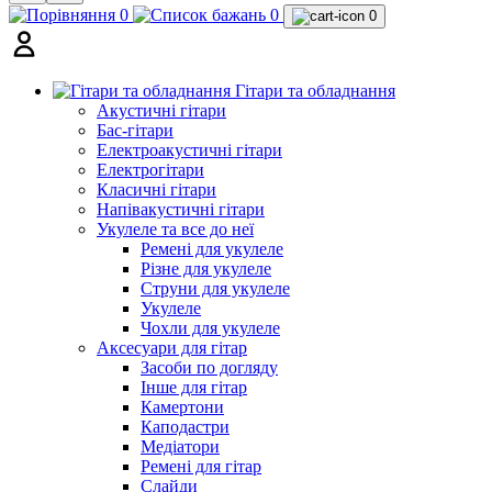
0
0
0
Гітари та обладнання
Акустичні гітари
Бас-гітари
Електроакустичні гітари
Електрогітари
Класичні гітари
Напівакустичні гітари
Укулеле та все до неї
Ремені для укулеле
Різне для укулеле
Струни для укулеле
Укулеле
Чохли для укулеле
Аксесуари для гітар
Засоби по догляду
Інше для гітар
Камертони
Каподастри
Медіатори
Ремені для гітар
Слайди