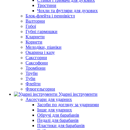
Стійки і тримачі для духових
Тростини
Чохли та футляри для духових
Блок-флейта і пеннівістл
Валторни
Гобої
Губні гармошки
Кларнети
Корнети
Мелодіки, піаніки
Окарина і казу
Саксгорни
Саксофони
Тромбони
Труби
Туби
Флейти
Флюгельгорни
Ударні інструменти
Аксесуари для ударних
Засоби по догляду за ударними
Інше для ударних
Обручі для барабанів
Педалі для барабанів
Пластики для барабанів