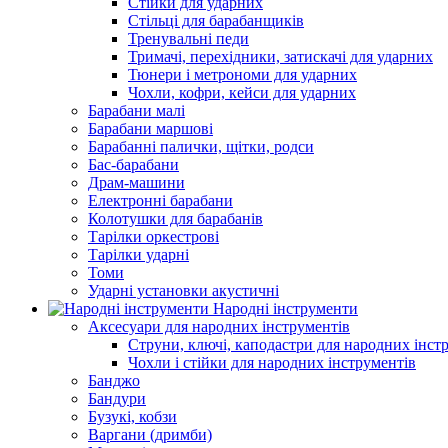
Стійки для ударних
Стільці для барабанщиків
Тренувальні педи
Тримачі, перехідники, затискачі для ударних
Тюнери і метрономи для ударних
Чохли, кофри, кейси для ударних
Барабани малі
Барабани маршові
Барабанні палички, щітки, родси
Бас-барабани
Драм-машини
Електронні барабани
Колотушки для барабанів
Тарілки оркестрові
Тарілки ударні
Томи
Ударні установки акустичні
Народні інструменти
Аксесуари для народних інструментів
Струни, ключі, каподастри для народних інст
Чохли і стійки для народних інструментів
Банджо
Бандури
Бузукі, кобзи
Варгани (дримби)