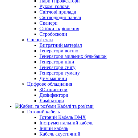
Пари і прожектори
Рухомі голови
Світлові прилади
Світлодіодні панелі
Сканери
Стійки і кріплення
Стробоскопи
Спецефекти
Витратний матеріал
Генератори вогню
Генератори мильних бульбашок
Генератори піни
Генератори снігу
Генератори туману
Дим машини
Цифрове обладнання
3D-принтери
Дезінфектори
Ламінатори
Кабелі та роз'єми
Готовий кабель
Готовий Кабель DMX
Інструментальний кабель
Інший кабель
Кабель акустичний