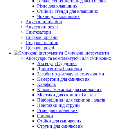
Педалі сустейна та педальні блоки
Різне для клавішних
Стійки і стенди для клавішних
Чохли для клавішних
Акустичні піаніно
Акустичні роялі
Синтезатори
Цифрові органи
Цифрові піаніно
Цифрові роялі
Смичкові інструменти
Аксесуари та комплектуючі для смичкових
Аксесуар Сурдинка
Диригентські палички
Засоби по догляду за смичковими
Камертони для смичкових
Каніфоль
Кілкова механіка для смичкових
Мостики для скрипок і альтів
Підборiдники для скрипок і альтів
Підставки під струни
Різне для смичкових
Смички
Стійки для смичкових
Струни для смичкових