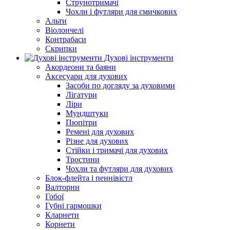
Струнотримачі
Чохли і футляри для смичкових
Альти
Віолончелі
Контрабаси
Скрипки
Духові інструменти
Акордеони та баяни
Аксесуари для духових
Засоби по догляду за духовими
Лігатури
Ліри
Мундштуки
Пюпітри
Ремені для духових
Різне для духових
Стійки і тримачі для духових
Тростини
Чохли та футляри для духових
Блок-флейта і пеннівістл
Валторни
Гобої
Губні гармошки
Кларнети
Корнети