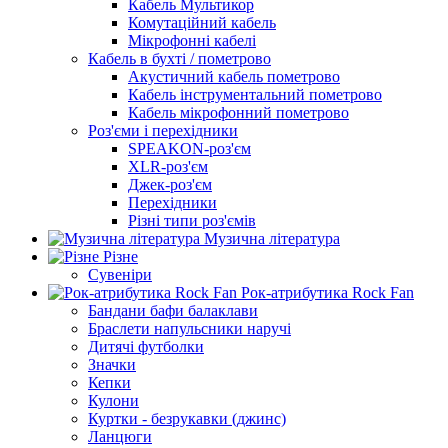
Кабель Мультикор
Комутаційний кабель
Мікрофонні кабелі
Кабель в бухті / пометрово
Акустичний кабель пометрово
Кабель інструментальний пометрово
Кабель мікрофонний пометрово
Роз'єми і перехідники
SPEAKON-роз'єм
XLR-роз'єм
Джек-роз'єм
Перехідники
Різні типи роз'ємів
Музична література
Різне
Сувеніри
Рок-атрибутика Rock Fan
Бандани бафи балаклави
Браслети напульсники наручі
Дитячі футболки
Значки
Кепки
Кулони
Куртки - безрукавки (джинс)
Ланцюги