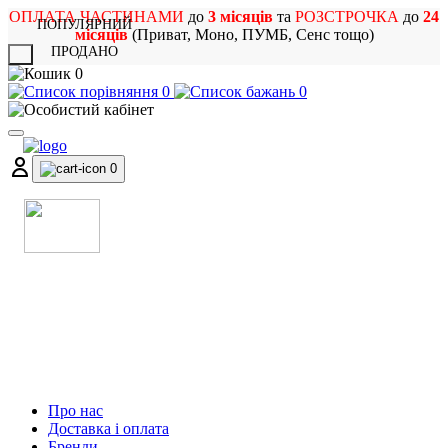
ОПЛАТА ЧАСТИНАМИ
до
3 місяців
та
РОЗСТРОЧКА
до
24
ПОПУЛЯРНИЙ
місяців
(Приват, Моно, ПУМБ, Сенс тощо)
ПРОДАНО
X
0
0
0
0
МАГАЗИН
МУЗИЧНИХ ІНСТРУМЕНТІВ
ТА РОК АТРИБУТИКИ
Про нас
Доставка і оплата
Бренди