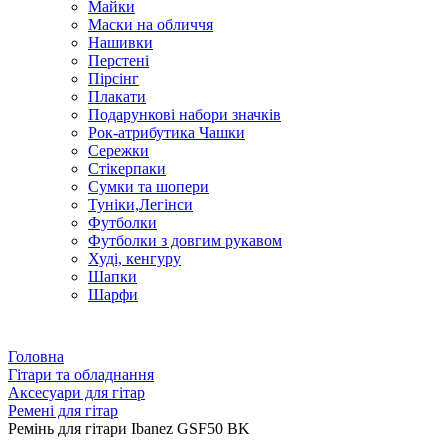
Майки
Маски на обличчя
Нашивки
Перстені
Пірсінг
Плакати
Подарункові набори значків
Рок-атрибутика Чашки
Сережки
Стікерпаки
Сумки та шопери
Туніки,Легінси
Футболки
Футболки з довгим рукавом
Худі, кенгуру
Шапки
Шарфи
Головна
Гітари та обладнання
Аксесуари для гітар
Ремені для гітар
Ремінь для гітари Ibanez GSF50 BK