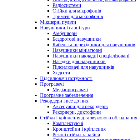
Радіосистеми
Стійки для мікрофонів
Тримачі для мікрофонів
Мікшерні пульти
Навушники і гарнітури
Амбушюри
Бездротові навушники
Кабелі та перехідники для навушників
Навушники мініатюрні
Навушники накладні спеціалізовані
Насадки для навушників
Підсилювачі для навушників
Хедсети
Підсилювачі потужності
Програвачі
Медіапрогравачі
Програмне забезпечення
Рекордери і все до них
Аксесуари для рекордерів
Рекордери, диктофони
Стійки і кріплення для звукового обладнання
Комплектуючі
Кронштейни і кріплення
Рекові стійки та кейси