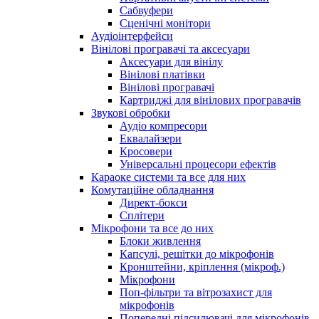
Сабвуфери
Сценічні монітори
Аудіоінтерфейси
Вінілові програвачі та аксесуари
Аксесуари для вінілу
Вінілові платівки
Вінілові програвачі
Картриджі для вінілових програвачів
Звукові обробки
Аудіо компресори
Еквалайзери
Кросовери
Універсальні процесори ефектів
Караоке системи та все для них
Комутаційне обладнання
Директ-бокси
Сплітери
Мікрофони та все до них
Блоки живлення
Капсулі, решітки до мікрофонів
Кронштейни, кріплення (мікроф.)
Мікрофони
Поп-фільтри та вітрозахист для
мікрофонів
Попередні підсилювачі для мікрофонів