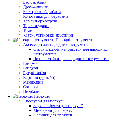
Бас-барабани
Драм-машини
Електронні барабани
Колотушки для барабанів
Тарілки оркестрові
Тарілки ударні
Томи
Ударні установки акустичні
Народні інструменти
Аксесуари для народних інструментів
Струни, ключі, каподастри для народних
інструментів
Чохли і стійки для народних інструментів
Банджо
Бандури
Бузукі, кобзи
Варгани (дримби)
Мандоліни
Сопілки
Цимбали
Перкусія
Аксесуари для перкусії
Звукові ефекти для перкусії
Мембрани для перкусії
Палички для перкусії