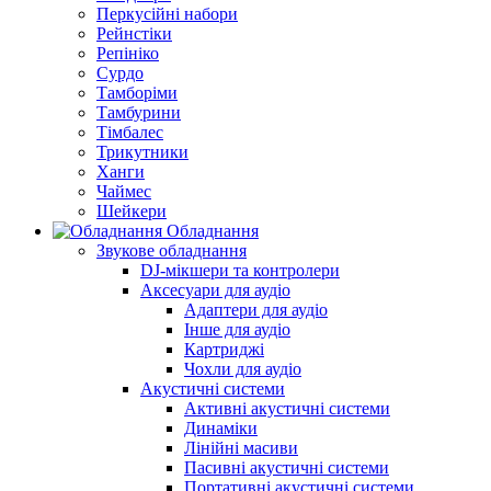
Перкусійні набори
Рейнстіки
Репініко
Сурдо
Тамборіми
Тамбурини
Тімбалес
Трикутники
Ханги
Чаймес
Шейкери
Обладнання
Звукове обладнання
DJ-мікшери та контролери
Аксесуари для аудіо
Адаптери для аудіо
Інше для аудіо
Картриджі
Чохли для аудіо
Акустичні системи
Активні акустичні системи
Динаміки
Лінійні масиви
Пасивні акустичні системи
Портативні акустичні системи