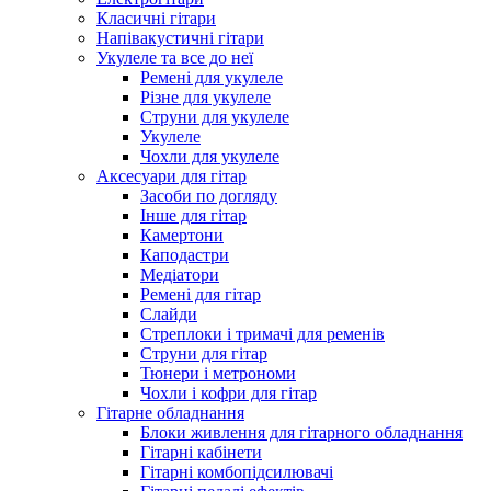
Класичні гітари
Напівакустичні гітари
Укулеле та все до неї
Ремені для укулеле
Різне для укулеле
Струни для укулеле
Укулеле
Чохли для укулеле
Аксесуари для гітар
Засоби по догляду
Інше для гітар
Камертони
Каподастри
Медіатори
Ремені для гітар
Слайди
Стреплоки і тримачі для ременів
Струни для гітар
Тюнери і метрономи
Чохли і кофри для гітар
Гітарне обладнання
Блоки живлення для гітарного обладнання
Гітарні кабінети
Гітарні комбопідсилювачі