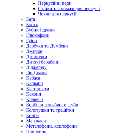
Перкусійні педи
Стійки та тримачі для перкусії
Чохли для перкусії
Бата
Бонго
Бубни і драми
Глюкофони
Гуіро
Дарбуки та Думбеки
Джембе
Дзвіночки
Дитячі барабани
Діджеріду
Ібо Драми
Кабаса
Калімби
Кастаньєти
Кахони
Клавеси
Ковбели, тон-блоки, туби
Колотушки та трещітки
Конги
Маракаси
Металофони, ксилофони
Пандейро