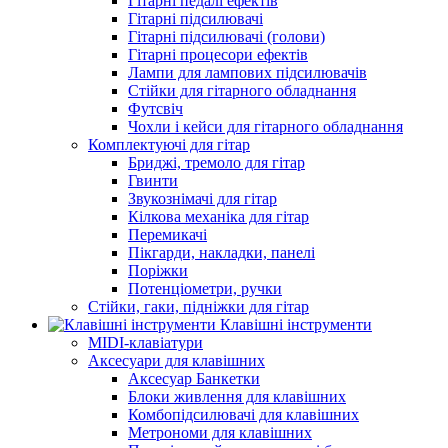
Гітарні педалі ефектів
Гітарні підсилювачі
Гітарні підсилювачі (голови)
Гітарні процесори ефектів
Лампи для лампових підсилювачів
Стійки для гітарного обладнання
Футсвіч
Чохли і кейси для гітарного обладнання
Комплектуючі для гітар
Бриджі, тремоло для гітар
Гвинти
Звукознімачі для гітар
Кілкова механіка для гітар
Перемикачі
Пікгарди, накладки, панелі
Поріжки
Потенціометри, ручки
Стійки, гаки, підніжки для гітар
Клавішні інструменти
MIDI-клавіатури
Аксесуари для клавішних
Аксесуар Банкетки
Блоки живлення для клавішних
Комбопідсилювачі для клавішних
Метрономи для клавішних