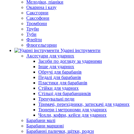
Мелодіки, піаніки
Окарина і казу
Саксгорни
Саксофони
Тромбони
Труби
Туби
Флейти
Флюгельгорни
Ударні інструменти
Аксесуари для ударних
Засоби по догляду за ударними
Інше для ударних
Обручі для барабанів
Педалі для барабанів
Пластики для барабанів
Стійки для ударних
Стільці для барабанщиків
Тренувальні педи
Тримачі, перехідники, затискачі для ударних
Тюнери і метрономи для ударних
Чохли, кофри, кейси для ударних
Барабани малі
Барабани маршові
Барабанні палички, щітки, родси