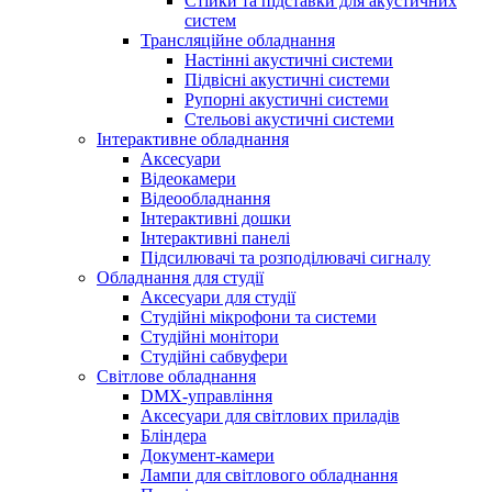
Стійки та підставки для акустичних
систем
Трансляційне обладнання
Настінні акустичні системи
Підвісні акустичні системи
Рупорні акустичні системи
Стельові акустичні системи
Інтерактивне обладнання
Аксесуари
Відеокамери
Відеообладнання
Інтерактивні дошки
Інтерактивні панелі
Підсилювачі та розподілювачі сигналу
Обладнання для студії
Аксесуари для студії
Студійні мікрофони та системи
Студійні монітори
Студійні сабвуфери
Світлове обладнання
DMX-управління
Аксесуари для світлових приладів
Бліндера
Документ-камери
Лампи для світлового обладнання