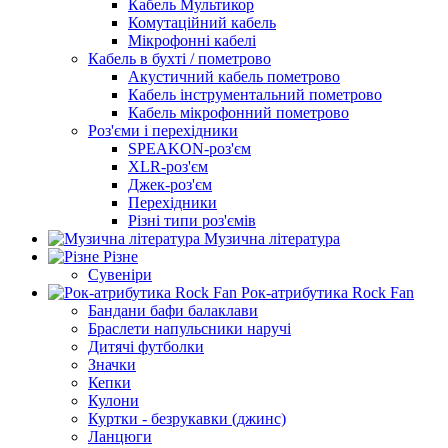
Кабель Мультикор
Комутаційний кабель
Мікрофонні кабелі
Кабель в бухті / пометрово
Акустичний кабель пометрово
Кабель інструментальний пометрово
Кабель мікрофонний пометрово
Роз'єми і перехідники
SPEAKON-роз'єм
XLR-роз'єм
Джек-роз'єм
Перехідники
Різні типи роз'ємів
Музична література
Різне
Сувеніри
Рок-атрибутика Rock Fan
Бандани бафи балаклави
Браслети напульсники наручі
Дитячі футболки
Значки
Кепки
Кулони
Куртки - безрукавки (джинс)
Ланцюги