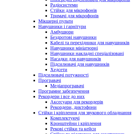
Радіосистеми
Стійки для мікрофонів
Тримачі для мікрофонів
Мікшерні пульти
Навушники і гарнітури
Амбушюри
Бездротові навушники
Кабелі та перехідники для навушників
Навушники мініатюрні
Навушники накладні спеціалізовані
Насадки для навушників
Підсилювачі для навушників
Хедсети
Підсилювачі потужності
Програвачі
Медіапрогравачі
Програмне забезпечення
Рекордери і все до них
Аксесуари для рекордерів
Рекордери, диктофони
Стійки і кріплення для звукового обладнання
Комплектуючі
Кронштейни і кріплення
Рекові стійки та кейси