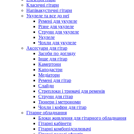
Класичні гітари
Напівакустичні гітари
Укулеле та все до неї
Ремені для укулеле
Різне для укулеле
Струни для укулеле
Укулеле
Чохли для укулеле
Аксесуари для гітар
Засоби по догляду
Інше для гітар
Камертони
Каподастри
Медіатори
Ремені для гітар
Слайди
Стреплоки і тримачі для ременів
Струни для гітар
Тюнери і метрономи
Чохли і кофри для гітар
Гітарне обладнання
Блоки живлення для гітарного обладнання
Гітарні кабінети
Гітарні комбопідсилювачі