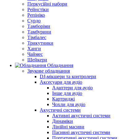
Перкусійні набори
Рейнстіки
Репініко
Сурдо
Тамборіми
Тамбурини
Тімбалес
Трикутники
Ханги
Чаймес
Шейкери
Обладнання
Звукове обладнання
DJ-мікшери та контролери
Аксесуари для аудіо
Адаптери для аудіо
Інше для аудіо
Картриджі
Чохли для аудіо
Акустичні системи
Активні акустичні системи
Динаміки
Лінійні масиви
Пасивні акустичні системи
Портативні акустичні системи