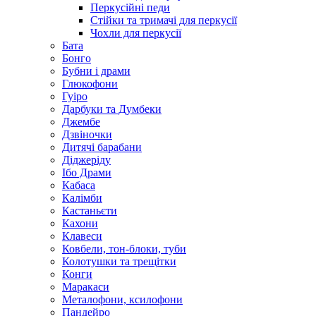
Перкусійні педи
Стійки та тримачі для перкусії
Чохли для перкусії
Бата
Бонго
Бубни і драми
Глюкофони
Гуіро
Дарбуки та Думбеки
Джембе
Дзвіночки
Дитячі барабани
Діджеріду
Ібо Драми
Кабаса
Калімби
Кастаньєти
Кахони
Клавеси
Ковбели, тон-блоки, туби
Колотушки та трещітки
Конги
Маракаси
Металофони, ксилофони
Пандейро