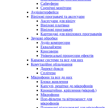
Сабвуфери
Сценічні монітори
Аудіоінтерфейси
Вінілові програвачі та аксесуари
Аксесуари для вінілу
Вінілові платівки
Вінілові програвачі
Картриджі для вінілових програвачів
Звукові обробки
Аудіо компресори
Еквалайзери
Кросовери
Універсальні процесори ефектів
Караоке системи та все для них
Комутаційне обладнання
Директ-бокси
Сплітери
Мікрофони та все до них
Блоки живлення
Капсулі, решітки до мікрофонів
Кронштейни, кріплення (мікроф.)
Мікрофони
Поп-фільтри та вітрозахист для
мікрофонів
Попередні підсилювачі для мікрофонів