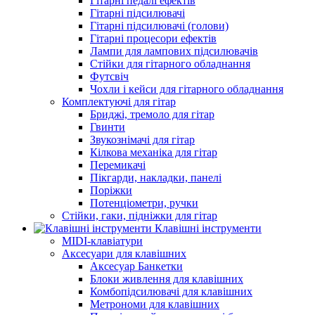
Гітарні педалі ефектів
Гітарні підсилювачі
Гітарні підсилювачі (голови)
Гітарні процесори ефектів
Лампи для лампових підсилювачів
Стійки для гітарного обладнання
Футсвіч
Чохли і кейси для гітарного обладнання
Комплектуючі для гітар
Бриджі, тремоло для гітар
Гвинти
Звукознімачі для гітар
Кілкова механіка для гітар
Перемикачі
Пікгарди, накладки, панелі
Поріжки
Потенціометри, ручки
Стійки, гаки, підніжки для гітар
Клавішні інструменти
MIDI-клавіатури
Аксесуари для клавішних
Аксесуар Банкетки
Блоки живлення для клавішних
Комбопідсилювачі для клавішних
Метрономи для клавішних