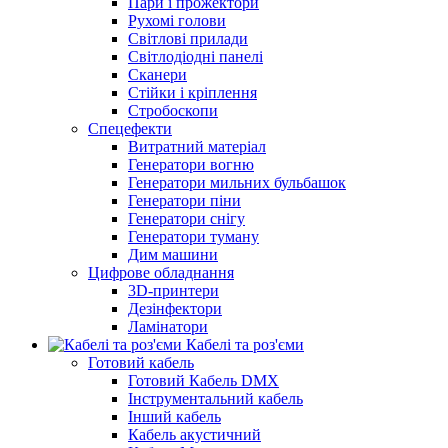
Пари і прожектори
Рухомі голови
Світлові прилади
Світлодіодні панелі
Сканери
Стійки і кріплення
Стробоскопи
Спецефекти
Витратний матеріал
Генератори вогню
Генератори мильних бульбашок
Генератори піни
Генератори снігу
Генератори туману
Дим машини
Цифрове обладнання
3D-принтери
Дезінфектори
Ламінатори
Кабелі та роз'єми
Готовий кабель
Готовий Кабель DMX
Інструментальний кабель
Інший кабель
Кабель акустичний