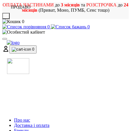
ОПЛАТА ЧАСТИНАМИ
до
3 місяців
та
РОЗСТРОЧКА
до
24
ПРОДАНО
місяців
(Приват, Моно, ПУМБ, Сенс тощо)
X
0
0
0
0
МАГАЗИН
МУЗИЧНИХ ІНСТРУМЕНТІВ
ТА РОК АТРИБУТИКИ
Про нас
Доставка і оплата
Бренди