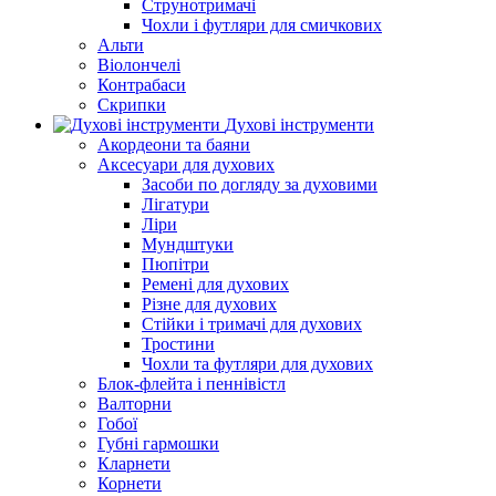
Струнотримачі
Чохли і футляри для смичкових
Альти
Віолончелі
Контрабаси
Скрипки
Духові інструменти
Акордеони та баяни
Аксесуари для духових
Засоби по догляду за духовими
Лігатури
Ліри
Мундштуки
Пюпітри
Ремені для духових
Різне для духових
Стійки і тримачі для духових
Тростини
Чохли та футляри для духових
Блок-флейта і пеннівістл
Валторни
Гобої
Губні гармошки
Кларнети
Корнети