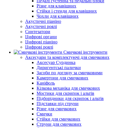
Педалі сустейна та педальні блоки
Різне для клавішних
Стійки і стенди для клавішних
Чохли для клавішних
Акустичні піаніно
Акустичні роялі
Синтезатори
Цифрові органи
Цифрові піаніно
Цифрові роялі
Смичкові інструменти
Аксесуари та комплектуючі для смичкових
Аксесуар Сурдинка
Диригентські палички
Засоби по догляду за смичковими
Камертони для смичкових
Каніфоль
Кілкова механіка для смичкових
Мостики для скрипок і альтів
Підборiдники для скрипок і альтів
Підставки під струни
Різне для смичкових
Смички
Стійки для смичкових
Струни для смичкових