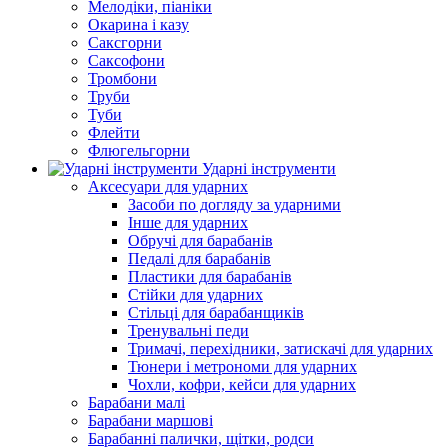
Мелодіки, піаніки
Окарина і казу
Саксгорни
Саксофони
Тромбони
Труби
Туби
Флейти
Флюгельгорни
Ударні інструменти
Аксесуари для ударних
Засоби по догляду за ударними
Інше для ударних
Обручі для барабанів
Педалі для барабанів
Пластики для барабанів
Стійки для ударних
Стільці для барабанщиків
Тренувальні педи
Тримачі, перехідники, затискачі для ударних
Тюнери і метрономи для ударних
Чохли, кофри, кейси для ударних
Барабани малі
Барабани маршові
Барабанні палички, щітки, родси