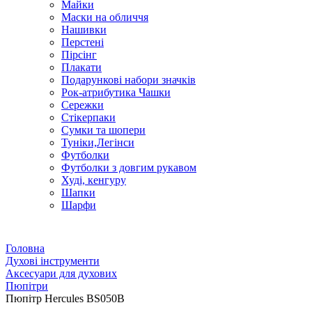
Майки
Маски на обличчя
Нашивки
Перстені
Пірсінг
Плакати
Подарункові набори значків
Рок-атрибутика Чашки
Сережки
Стікерпаки
Сумки та шопери
Туніки,Легінси
Футболки
Футболки з довгим рукавом
Худі, кенгуру
Шапки
Шарфи
Головна
Духові інструменти
Аксесуари для духових
Пюпітри
Пюпітр Hercules BS050B