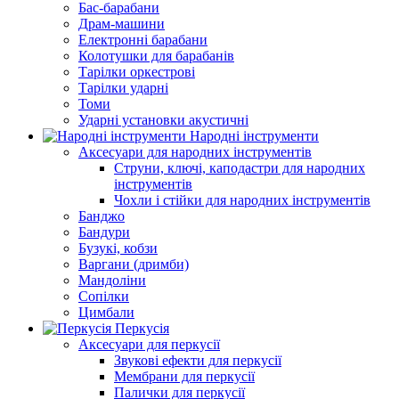
Бас-барабани
Драм-машини
Електронні барабани
Колотушки для барабанів
Тарілки оркестрові
Тарілки ударні
Томи
Ударні установки акустичні
Народні інструменти
Аксесуари для народних інструментів
Струни, ключі, каподастри для народних
інструментів
Чохли і стійки для народних інструментів
Банджо
Бандури
Бузукі, кобзи
Варгани (дримби)
Мандоліни
Сопілки
Цимбали
Перкусія
Аксесуари для перкусії
Звукові ефекти для перкусії
Мембрани для перкусії
Палички для перкусії