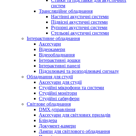
Стійки та підставки для акустичних
систем
Трансляційне обладнання
Настінні акустичні системи
Підвісні акустичні системи
Рупорні акустичні системи
Стельові акустичні системи
Інтерактивне обладнання
Аксесуари
Відеокамери
Відеообладнання
Інтерактивні дошки
Інтерактивні панелі
Підсилювачі та розподілювачі сигналу
Обладнання для студії
Аксесуари для студії
Студійні мікрофони та системи
Студійні монітори
Студійні сабвуфери
Світлове обладнання
DMX-управління
Аксесуари для світлових приладів
Бліндера
Документ-камери
Лампи для світлового обладнання