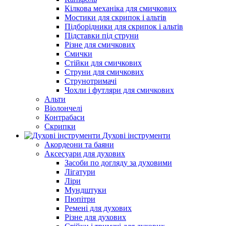
Кілкова механіка для смичкових
Мостики для скрипок і альтів
Підборiдники для скрипок і альтів
Підставки під струни
Різне для смичкових
Смички
Стійки для смичкових
Струни для смичкових
Струнотримачі
Чохли і футляри для смичкових
Альти
Віолончелі
Контрабаси
Скрипки
Духові інструменти
Акордеони та баяни
Аксесуари для духових
Засоби по догляду за духовими
Лігатури
Ліри
Мундштуки
Пюпітри
Ремені для духових
Різне для духових