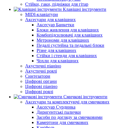
Стійки, гаки, підніжки для гітар
Клавішні інструменти
MIDI-клавіатури
Аксесуари для клавішних
Аксесуар Банкетки
Блоки живлення для клавішних
Комбопідсилювачі для клавішних
Метрономи для клавішних
Педалі сустейна та педальні блоки
Різне для клавішних
Стійки і стенди для клавішних
Чохли для клавішних
Акустичні піаніно
Акустичні роялі
Синтезатори
Цифрові органи
Цифрові піаніно
Цифрові роялі
Смичкові інструменти
Аксесуари та комплектуючі для смичкових
Аксесуар Сурдинка
Диригентські палички
Засоби по догляду за смичковими
Камертони для смичкових
Каніфоль