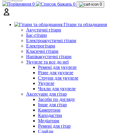
0
0
0
Гітари та обладнання
Акустичні гітари
Бас-гітари
Електроакустичні гітари
Електрогітари
Класичні гітари
Напівакустичні гітари
Укулеле та все до неї
Ремені для укулеле
Різне для укулеле
Струни для укулеле
Укулеле
Чохли для укулеле
Аксесуари для гітар
Засоби по догляду
Інше для гітар
Камертони
Каподастри
Медіатори
Ремені для гітар
Слайди