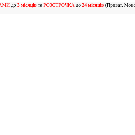
АМИ
до
3 місяців
та
РОЗСТРОЧКА
до
24 місяців
(Приват, Моно