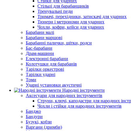
Стійки для ударних
Стільці для барабанщиків
Тренувальні педи
Тримачі, перехідники, затискачі для ударних
Тюнери і метрономи для ударних
Чохли, кофри, кейси для ударних
Барабани малі
Барабани маршові
Барабанні палички, щітки, родси
Бас-барабани
Драм-машини
Електронні барабани
Колотушки для барабанів
Тарілки оркестрові
Тарілки ударні
Томи
Ударні установки акустичні
Народні інструменти
Аксесуари для народних інструментів
Струни, ключі, каподастри для народних інст
Чохли і стійки для народних інструментів
Банджо
Бандури
Бузукі, кобзи
Варгани (дримби)