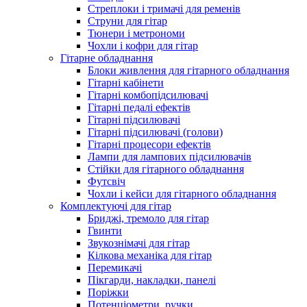
Стреплоки і тримачі для ременів
Струни для гітар
Тюнери і метрономи
Чохли і кофри для гітар
Гітарне обладнання
Блоки живлення для гітарного обладнання
Гітарні кабінети
Гітарні комбопідсилювачі
Гітарні педалі ефектів
Гітарні підсилювачі
Гітарні підсилювачі (голови)
Гітарні процесори ефектів
Лампи для лампових підсилювачів
Стійки для гітарного обладнання
Футсвіч
Чохли і кейси для гітарного обладнання
Комплектуючі для гітар
Бриджі, тремоло для гітар
Гвинти
Звукознімачі для гітар
Кілкова механіка для гітар
Перемикачі
Пікгарди, накладки, панелі
Поріжки
Потенціометри, ручки