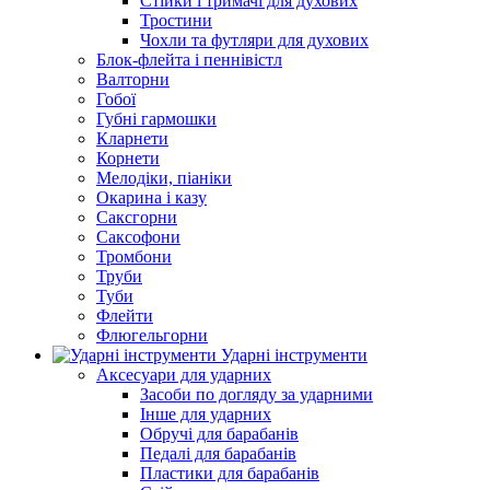
Стійки і тримачі для духових
Тростини
Чохли та футляри для духових
Блок-флейта і пеннівістл
Валторни
Гобої
Губні гармошки
Кларнети
Корнети
Мелодіки, піаніки
Окарина і казу
Саксгорни
Саксофони
Тромбони
Труби
Туби
Флейти
Флюгельгорни
Ударні інструменти
Аксесуари для ударних
Засоби по догляду за ударними
Інше для ударних
Обручі для барабанів
Педалі для барабанів
Пластики для барабанів