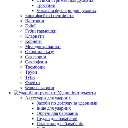
Стійки і тримачі для духових
Тростини
Чохли та футляри для духових
Блок-флейта і пеннівістл
Валторни
Гобої
Губні гармошки
Кларнети
Корнети
Мелодіки, піаніки
Окарина і казу
Саксгорни
Саксофони
Тромбони
Труби
Туби
Флейти
Флюгельгорни
Ударні інструменти
Аксесуари для ударних
Засоби по догляду за ударними
Інше для ударних
Обручі для барабанів
Педалі для барабанів
Пластики для барабанів