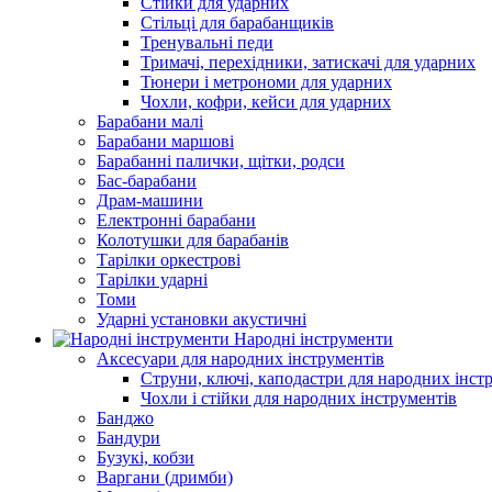
Стійки для ударних
Стільці для барабанщиків
Тренувальні педи
Тримачі, перехідники, затискачі для ударних
Тюнери і метрономи для ударних
Чохли, кофри, кейси для ударних
Барабани малі
Барабани маршові
Барабанні палички, щітки, родси
Бас-барабани
Драм-машини
Електронні барабани
Колотушки для барабанів
Тарілки оркестрові
Тарілки ударні
Томи
Ударні установки акустичні
Народні інструменти
Аксесуари для народних інструментів
Струни, ключі, каподастри для народних інст
Чохли і стійки для народних інструментів
Банджо
Бандури
Бузукі, кобзи
Варгани (дримби)