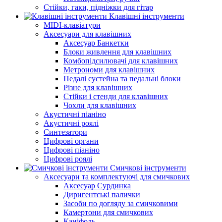
Стійки, гаки, підніжки для гітар
Клавішні інструменти
MIDI-клавіатури
Аксесуари для клавішних
Аксесуар Банкетки
Блоки живлення для клавішних
Комбопідсилювачі для клавішних
Метрономи для клавішних
Педалі сустейна та педальні блоки
Різне для клавішних
Стійки і стенди для клавішних
Чохли для клавішних
Акустичні піаніно
Акустичні роялі
Синтезатори
Цифрові органи
Цифрові піаніно
Цифрові роялі
Смичкові інструменти
Аксесуари та комплектуючі для смичкових
Аксесуар Сурдинка
Диригентські палички
Засоби по догляду за смичковими
Камертони для смичкових
Каніфоль