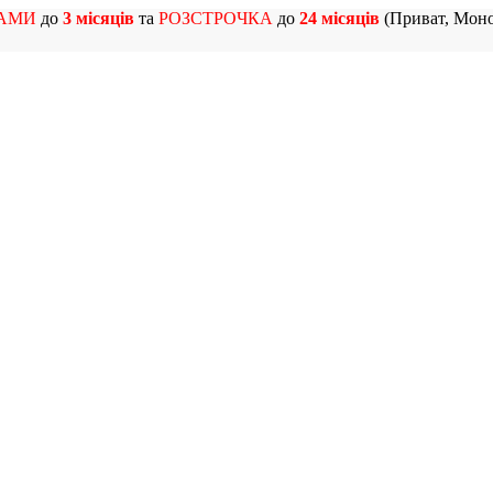
АМИ
до
3 місяців
та
РОЗСТРОЧКА
до
24 місяців
(Приват, Моно