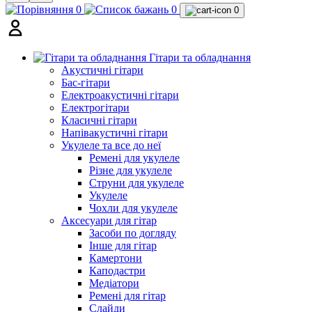
0
0
0
Гітари та обладнання
Акустичні гітари
Бас-гітари
Електроакустичні гітари
Електрогітари
Класичні гітари
Напівакустичні гітари
Укулеле та все до неї
Ремені для укулеле
Різне для укулеле
Струни для укулеле
Укулеле
Чохли для укулеле
Аксесуари для гітар
Засоби по догляду
Інше для гітар
Камертони
Каподастри
Медіатори
Ремені для гітар
Слайди