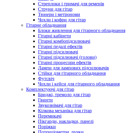
Стреплоки і тримачі для ременів
Струни для гітар
Тюнери і метрономи
Чохли і кофри для гітар
Гітарне обладнання
Блоки живлення для гітарного обладнання
Гітарні кабінети
Гітарні комбопідсилювачі
Гітарні педалі ефектів
Гітарні підсилювачі
Гітарні підсилювачі (голови)
Гітарні процесори ефектів
Лампи для лампових підсилювачів
Стійки для гітарного обладнання
Футсвіч
Чохли і кейси для гітарного обладнання
Комплектуючі для гітар
Бриджі, тремоло для гітар
Гвинти
Звукознімачі для гітар
Кілкова механіка для гітар
Перемикачі
Пікгарди, накладки, панелі
Поріжки
Потенціометри, ручки