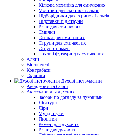
Кілкова механіка для смичкових
Мостики для скрипок і альтів
Підборiдники для скрипок і альтів
Підставки під струни
Різне для смичкових
Смички
Стійки для смичкових
Струни для смичкових
Струнотримачі
Чохли і футляри для смичкових
Альти
Віолончелі
Контрабаси
Скрипки
Духові інструменти
Акордеони та баяни
Аксесуари для духових
Засоби по догляду за духовими
Лігатури
Ліри
Мундштуки
Пюпітри
Ремені для духових
Різне для духових