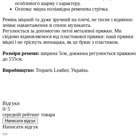
особливого шарму і характеру.
Основа: міцна поліамідна ременева стрічка.
Ремінь міцний та дуже зручний на плечі, не тисне і відмінно
знімає навантаження зі спини музиканта.
Регулюється за допомогою литої металевої пряжки. Ми
свідомо відмовляємося від пластикової пряжки: наші пряжки
міцні і не тріснуть зненацька, як це буває з пластиком.
Розміри ременя:
ширина 5см, довжина регулюється пряжкою
до 155см.
Виробництво:
Tropaeis Leather, Україна.
Відгуки
0
/ 5
середній рейтинг товара
Написати відгук
Написати відгук