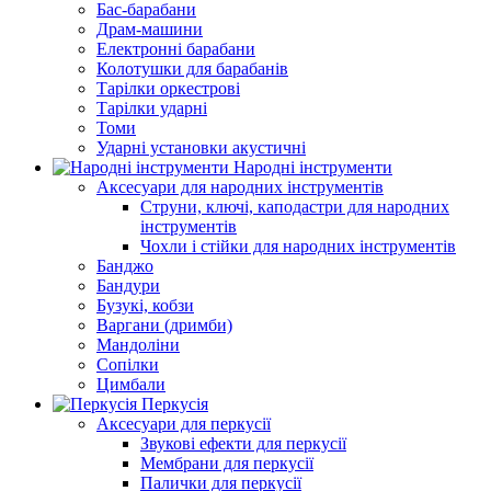
Бас-барабани
Драм-машини
Електронні барабани
Колотушки для барабанів
Тарілки оркестрові
Тарілки ударні
Томи
Ударні установки акустичні
Народні інструменти
Аксесуари для народних інструментів
Струни, ключі, каподастри для народних
інструментів
Чохли і стійки для народних інструментів
Банджо
Бандури
Бузукі, кобзи
Варгани (дримби)
Мандоліни
Сопілки
Цимбали
Перкусія
Аксесуари для перкусії
Звукові ефекти для перкусії
Мембрани для перкусії
Палички для перкусії