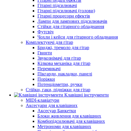
Гітарні педалі ефектів
Гітарні підсилювачі
Гітарні підсилювачі (голови)
Гітарні процесори ефектів
Лампи для лампових підсилювачів
Стійки для гітарного обладнання
Футсвіч
Чохли і кейси для гітарного обладнання
Комплектуючі для гітар
Бриджі, тремоло для гітар
Гвинти
Звукознімачі для гітар
Кілкова механіка для гітар
Перемикачі
Пікгарди, накладки, панелі
Поріжки
Потенціометри, ручки
Стійки, гаки, підніжки для гітар
Клавішні інструменти
MIDI-клавіатури
Аксесуари для клавішних
Аксесуар Банкетки
Блоки живлення для клавішних
Комбопідсилювачі для клавішних
Метрономи для клавішних