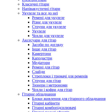
Класичні гітари
Напівакустичні гітари
Укулеле та все до неї
Ремені для укулеле
Різне для укулеле
Струни для укулеле
Укулеле
Чохли для укулеле
Аксесуари для гітар
Засоби по догляду
Інше для гітар
Камертони
Каподастри
Медіатори
Ремені для гітар
Слайди
Стреплоки і тримачі для ременів
Струни для гітар
Тюнери і метрономи
Чохли і кофри для гітар
Гітарне обладнання
Блоки живлення для гітарного обладнання
Гітарні кабінети
Гітарні комбопідсилювачі