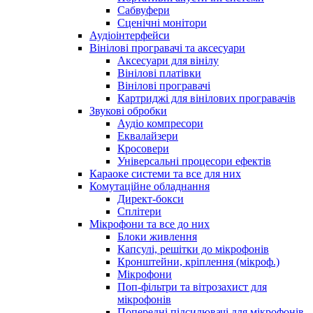
Сабвуфери
Сценічні монітори
Аудіоінтерфейси
Вінілові програвачі та аксесуари
Аксесуари для вінілу
Вінілові платівки
Вінілові програвачі
Картриджі для вінілових програвачів
Звукові обробки
Аудіо компресори
Еквалайзери
Кросовери
Універсальні процесори ефектів
Караоке системи та все для них
Комутаційне обладнання
Директ-бокси
Сплітери
Мікрофони та все до них
Блоки живлення
Капсулі, решітки до мікрофонів
Кронштейни, кріплення (мікроф.)
Мікрофони
Поп-фільтри та вітрозахист для
мікрофонів
Попередні підсилювачі для мікрофонів