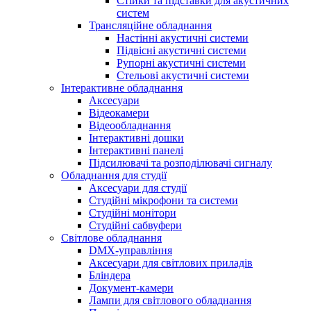
Стійки та підставки для акустичних
систем
Трансляційне обладнання
Настінні акустичні системи
Підвісні акустичні системи
Рупорні акустичні системи
Стельові акустичні системи
Інтерактивне обладнання
Аксесуари
Відеокамери
Відеообладнання
Інтерактивні дошки
Інтерактивні панелі
Підсилювачі та розподілювачі сигналу
Обладнання для студії
Аксесуари для студії
Студійні мікрофони та системи
Студійні монітори
Студійні сабвуфери
Світлове обладнання
DMX-управління
Аксесуари для світлових приладів
Бліндера
Документ-камери
Лампи для світлового обладнання