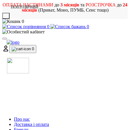
ОПЛАТА ЧАСТИНАМИ
до
3 місяців
та
РОЗСТРОЧКА
до
24
ПОПУЛЯРНИЙ
місяців
(Приват, Моно, ПУМБ, Сенс тощо)
X
0
0
0
0
МАГАЗИН
МУЗИЧНИХ ІНСТРУМЕНТІВ
ТА РОК АТРИБУТИКИ
Про нас
Доставка і оплата
Бренди