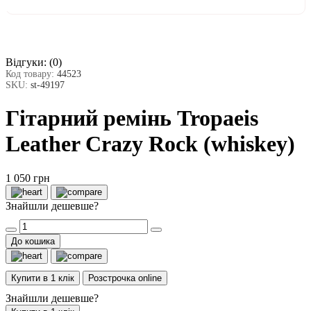
Відгуки:
(0)
Код товару:
44523
SKU:
st-49197
Гітарний ремінь Tropaeis
Leather Crazy Rock (whiskey)
1 050 грн
Знайшли дешевше?
До кошика
Купити в 1 клік
Розстрочка online
Знайшли дешевше?