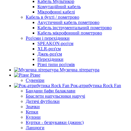
Кабель Мультикор
Комутаційний кабель
Мікрофонні кабелі
Кабель в бухті / пометрово
Акустичний кабель пометрово
Кабель інструментальний пометрово
Кабель мікрофонний пометрово
Роз'єми і перехідники
SPEAKON-роз'єм
XLR-роз'єм
Джек-роз'єм
Перехідники
Різні типи роз'ємів
Музична література
Різне
Сувеніри
Рок-атрибутика Rock Fan
Бандани бафи балаклави
Браслети напульсники наручі
Дитячі футболки
Значки
Кепки
Кулони
Куртки - безрукавки (джинс)
Ланцюги