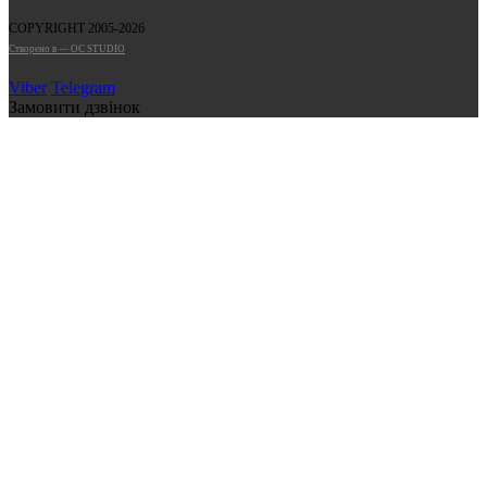
COPYRIGHT 2005-2026
Cтворено в — OC STUDIO
Viber
Telegram
Замовити дзвінок