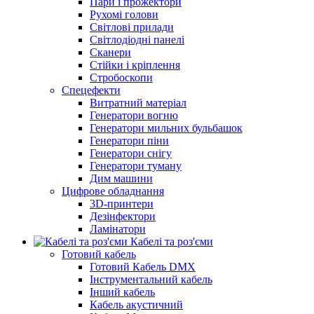
Пари і прожектори
Рухомі голови
Світлові прилади
Світлодіодні панелі
Сканери
Стійки і кріплення
Стробоскопи
Спецефекти
Витратний матеріал
Генератори вогню
Генератори мильних бульбашок
Генератори піни
Генератори снігу
Генератори туману
Дим машини
Цифрове обладнання
3D-принтери
Дезінфектори
Ламінатори
Кабелі та роз'єми
Готовий кабель
Готовий Кабель DMX
Інструментальний кабель
Інший кабель
Кабель акустичний