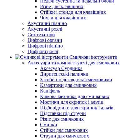
Педалі сустейна та педальні блоки
Різне для клавішних
Стійки і стенди для клавішних
Чохли для клавішних
Акустичні піаніно
Акустичні роялі
Синтезатори
Цифрові органи
Цифрові піаніно
Цифрові роялі
Смичкові інструменти
Аксесуари та комплектуючі для смичкових
Аксесуар Сурдинка
Диригентські палички
Засоби по догляду за смичковими
Камертони для смичкових
Каніфоль
Кілкова механіка для смичкових
Мостики для скрипок і альтів
Підборiдники для скрипок і альтів
Підставки під струни
Різне для смичкових
Смички
Стійки для смичкових
Струни для смичкових