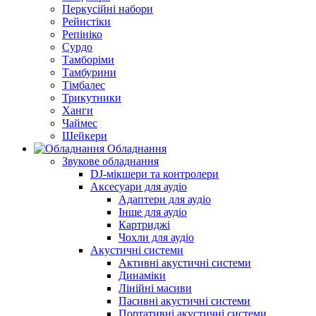
Перкусійні набори
Рейнстіки
Репініко
Сурдо
Тамборіми
Тамбурини
Тімбалес
Трикутники
Ханги
Чаймес
Шейкери
Обладнання
Звукове обладнання
DJ-мікшери та контролери
Аксесуари для аудіо
Адаптери для аудіо
Інше для аудіо
Картриджі
Чохли для аудіо
Акустичні системи
Активні акустичні системи
Динаміки
Лінійні масиви
Пасивні акустичні системи
Портативні акустичні системи