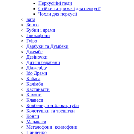
Перкусійні педи
Стійки та тримачі для перкусії
Чохли для перкусії
Бата
Бонго
Бубни і драми
Глюкофони
Гуіро
Дарбуки та Думбеки
Джембе
Дзвіночки
Дитячі барабани
Діджеріду
Ібо Драми
Кабаса
Калімби
Кастаньєти
Кахони
Клавеси
Ковбели, тон-блоки, туби
Колотушки та трещітки
Конги
Маракаси
Металофони, ксилофони
Пандейро