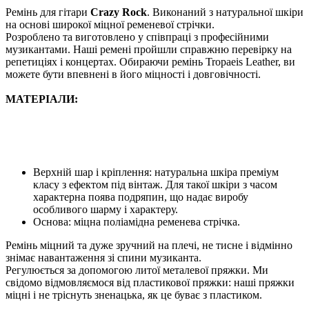
Ремінь для гітари
Crazy Rock
. Виконаний з натуральної шкіри
на основі широкої міцної ременевої стрічки.
Розроблено та виготовлено у співпраці з професійними
музикантами. Наші ремені пройшли справжню перевірку на
репетиціях і концертах. Обираючи ремінь Tropaeis Leather, ви
можете бути впевнені в його міцності і довговічності.
МАТЕРІАЛИ:
Верхній шар і кріплення: натуральна шкіра преміум
класу з ефектом під вінтаж. Для такої шкіри з часом
характерна поява подряпин, що надає виробу
особливого шарму і характеру.
Основа: міцна поліамідна ременева стрічка.
Ремінь міцний та дуже зручний на плечі, не тисне і відмінно
знімає навантаження зі спини музиканта.
Регулюється за допомогою литої металевої пряжки. Ми
свідомо відмовляємося від пластикової пряжки: наші пряжки
міцні і не тріснуть зненацька, як це буває з пластиком.