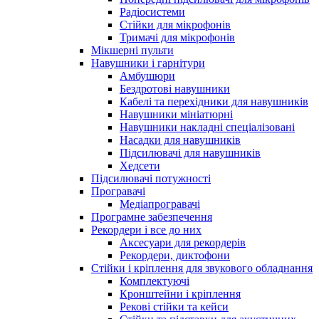
Радіосистеми
Стійки для мікрофонів
Тримачі для мікрофонів
Мікшерні пульти
Навушники і гарнітури
Амбушюри
Бездротові навушники
Кабелі та перехідники для навушників
Навушники мініатюрні
Навушники накладні спеціалізовані
Насадки для навушників
Підсилювачі для навушників
Хедсети
Підсилювачі потужності
Програвачі
Медіапрогравачі
Програмне забезпечення
Рекордери і все до них
Аксесуари для рекордерів
Рекордери, диктофони
Стійки і кріплення для звукового обладнання
Комплектуючі
Кронштейни і кріплення
Рекові стійки та кейси