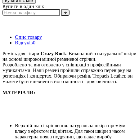
Купити в 1 клік
Купити в один клік
➔
Опис товару
Відгуків
0
Ремінь для гітари
Crazy Rock
. Виконаний з натуральної шкіри
на основі широкої міцної ременевої стрічки.
Розроблено та виготовлено у співпраці з професійними
музикантами. Наші ремені пройшли справжню перевірку на
репетиціях і концертах. Обираючи ремінь Tropaeis Leather, ви
можете бути впевнені в його міцності і довговічності.
МАТЕРІАЛИ:
Верхній шар і кріплення: натуральна шкіра преміум
класу з ефектом під вінтаж. Для такої шкіри з часом
характерна поява подряпин, що надає виробу