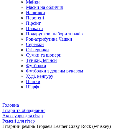
Майки
Маски на обличчя
Нашивки
Перстені
Пірсінг
Плакати
Подарункові набори значків
Рок-атрибутика Чашки
Сережки
Стікерпаки
Сумки та шопери
Туніки,Легінси
Футболки
Футболки з довгим рукавом
Худі, кенгуру
Шапки
Шарфи
Головна
Гітари та обладнання
Аксесуари для гітар
Ремені для гітар
Гітарний ремінь Tropaeis Leather Crazy Rock (whiskey)