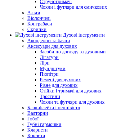
Струнотримачі
Чохли і футляри для смичкових
Альти
Віолончелі
Контрабаси
Скрипки
Духові інструменти
Акордеони та баяни
Аксесуари для духових
Засоби по догляду за духовими
Лігатури
Ліри
Мундштуки
Пюпітри
Ремені для духових
Різне для духових
Стійки і тримачі для духових
Тростини
Чохли та футляри для духових
Блок-флейта і пеннівістл
Валторни
Гобої
Губні гармошки
Кларнети
Корнети