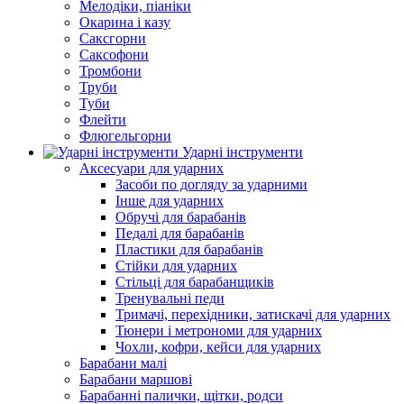
Мелодіки, піаніки
Окарина і казу
Саксгорни
Саксофони
Тромбони
Труби
Туби
Флейти
Флюгельгорни
Ударні інструменти
Аксесуари для ударних
Засоби по догляду за ударними
Інше для ударних
Обручі для барабанів
Педалі для барабанів
Пластики для барабанів
Стійки для ударних
Стільці для барабанщиків
Тренувальні педи
Тримачі, перехідники, затискачі для ударних
Тюнери і метрономи для ударних
Чохли, кофри, кейси для ударних
Барабани малі
Барабани маршові
Барабанні палички, щітки, родси