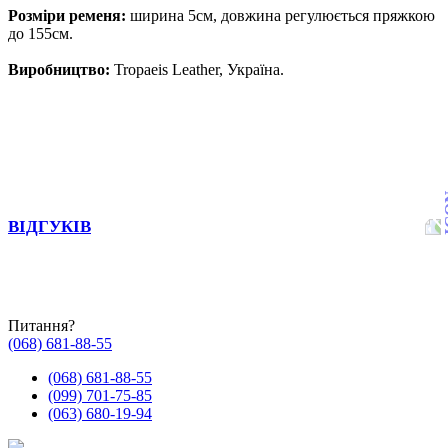
Розміри ременя:
ширина 5см, довжина регулюється пряжкою
до 155см.
Виробництво:
Tropaeis Leather, Україна.
ВІДГУКІВ
Питання?
(068) 681-88-55
(068) 681-88-55
(099) 701-75-85
(063) 680-19-94