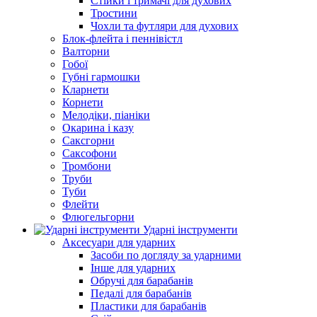
Стійки і тримачі для духових
Тростини
Чохли та футляри для духових
Блок-флейта і пеннівістл
Валторни
Гобої
Губні гармошки
Кларнети
Корнети
Мелодіки, піаніки
Окарина і казу
Саксгорни
Саксофони
Тромбони
Труби
Туби
Флейти
Флюгельгорни
Ударні інструменти
Аксесуари для ударних
Засоби по догляду за ударними
Інше для ударних
Обручі для барабанів
Педалі для барабанів
Пластики для барабанів