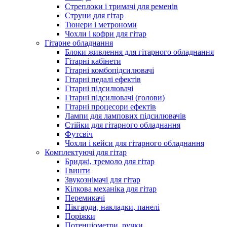
Стреплоки і тримачі для ременів
Струни для гітар
Тюнери і метрономи
Чохли і кофри для гітар
Гітарне обладнання
Блоки живлення для гітарного обладнання
Гітарні кабінети
Гітарні комбопідсилювачі
Гітарні педалі ефектів
Гітарні підсилювачі
Гітарні підсилювачі (голови)
Гітарні процесори ефектів
Лампи для лампових підсилювачів
Стійки для гітарного обладнання
Футсвіч
Чохли і кейси для гітарного обладнання
Комплектуючі для гітар
Бриджі, тремоло для гітар
Гвинти
Звукознімачі для гітар
Кілкова механіка для гітар
Перемикачі
Пікгарди, накладки, панелі
Поріжки
Потенціометри, ручки