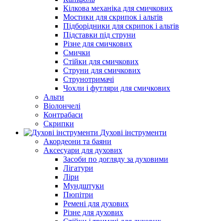
Кілкова механіка для смичкових
Мостики для скрипок і альтів
Підборiдники для скрипок і альтів
Підставки під струни
Різне для смичкових
Смички
Стійки для смичкових
Струни для смичкових
Струнотримачі
Чохли і футляри для смичкових
Альти
Віолончелі
Контрабаси
Скрипки
Духові інструменти
Акордеони та баяни
Аксесуари для духових
Засоби по догляду за духовими
Лігатури
Ліри
Мундштуки
Пюпітри
Ремені для духових
Різне для духових