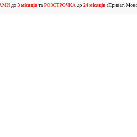
АМИ
до
3 місяців
та
РОЗСТРОЧКА
до
24 місяців
(Приват, Моно