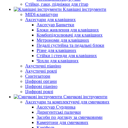
Стійки, гаки, підніжки для гітар
Клавішні інструменти
MIDI-клавіатури
Аксесуари для клавішних
Аксесуар Банкетки
Блоки живлення для клавішних
Комбопідсилювачі для клавішних
Метрономи для клавішних
Педалі сустейна та педальні блоки
Різне для клавішних
Стійки і стенди для клавішних
Чохли для клавішних
Акустичні піаніно
Акустичні роялі
Синтезатори
Цифрові органи
Цифрові піаніно
Цифрові роялі
Смичкові інструменти
Аксесуари та комплектуючі для смичкових
Аксесуар Сурдинка
Диригентські палички
Засоби по догляду за смичковими
Камертони для смичкових
Каніфоль