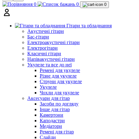
0
0
0
Гітари та обладнання
Акустичні гітари
Бас-гітари
Електроакустичні гітари
Електрогітари
Класичні гітари
Напівакустичні гітари
Укулеле та все до неї
Ремені для укулеле
Різне для укулеле
Струни для укулеле
Укулеле
Чохли для укулеле
Аксесуари для гітар
Засоби по догляду
Інше для гітар
Камертони
Каподастри
Медіатори
Ремені для гітар
Слайди