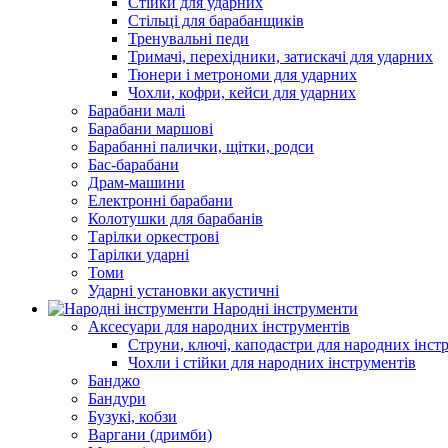
Стійки для ударних
Стільці для барабанщиків
Тренувальні педи
Тримачі, перехідники, затискачі для ударних
Тюнери і метрономи для ударних
Чохли, кофри, кейси для ударних
Барабани малі
Барабани маршові
Барабанні палички, щітки, родси
Бас-барабани
Драм-машини
Електронні барабани
Колотушки для барабанів
Тарілки оркестрові
Тарілки ударні
Томи
Ударні установки акустичні
Народні інструменти
Аксесуари для народних інструментів
Струни, ключі, каподастри для народних інст
Чохли і стійки для народних інструментів
Банджо
Бандури
Бузукі, кобзи
Варгани (дримби)