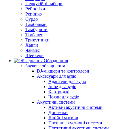
Перкусійні набори
Рейнстіки
Репініко
Сурдо
Тамборіми
Тамбурини
Тімбалес
Трикутники
Ханги
Чаймес
Шейкери
Обладнання
Звукове обладнання
DJ-мікшери та контролери
Аксесуари для аудіо
Адаптери для аудіо
Інше для аудіо
Картриджі
Чохли для аудіо
Акустичні системи
Активні акустичні системи
Динаміки
Лінійні масиви
Пасивні акустичні системи
Портативні акустичні системи