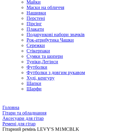
Майки
Маски на обличчя
Нашивки
Перстені
Пірсінг
Плакати
Подарункові набори значків
Рок-атрибутика Чашки
Сережки
Стікерпаки
Сумки та шопери
Туніки,Легінси
Футболки
Футболки з довгим рукавом
Худі, кенгуру
Шапки
Шарфи
Головна
Гітари та обладнання
Аксесуари для гітар
Ремені для гітар
Гітарний ремінь LEVY'S M1MCBLK