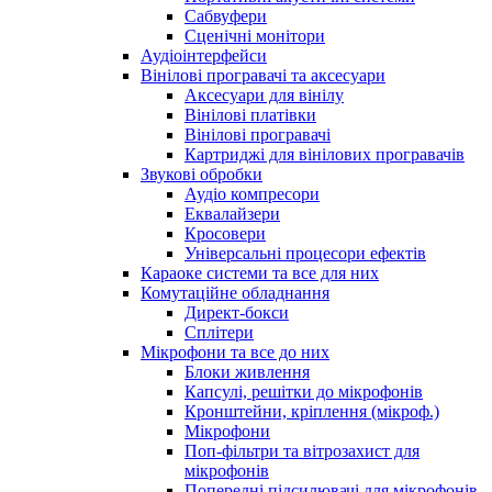
Сабвуфери
Сценічні монітори
Аудіоінтерфейси
Вінілові програвачі та аксесуари
Аксесуари для вінілу
Вінілові платівки
Вінілові програвачі
Картриджі для вінілових програвачів
Звукові обробки
Аудіо компресори
Еквалайзери
Кросовери
Універсальні процесори ефектів
Караоке системи та все для них
Комутаційне обладнання
Директ-бокси
Сплітери
Мікрофони та все до них
Блоки живлення
Капсулі, решітки до мікрофонів
Кронштейни, кріплення (мікроф.)
Мікрофони
Поп-фільтри та вітрозахист для
мікрофонів
Попередні підсилювачі для мікрофонів