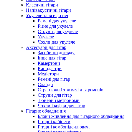
Класичні гітари
Напівакустичні гітари
Укулеле та все до неї
Ремені для укулеле
Різне для укулеле
Струни для укулеле
Укулеле
Чохли для укулеле
Аксесуари для гітар
Засоби по догляду
Інше для гітар
Камертони
Каподастри
Медіатори
Ремені для гітар
Слайди
Стреплоки і тримачі для ременів
Струни для гітар
Тюнери і метрономи
Чохли і кофри для гітар
Гітарне обладнання
Блоки живлення для гітарного обладнання
Гітарні кабінети
Гітарні комбопідсилювачі