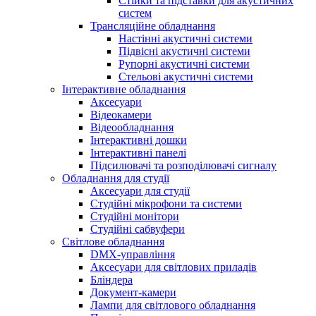
Стійки та підставки для акустичних
систем
Трансляційне обладнання
Настінні акустичні системи
Підвісні акустичні системи
Рупорні акустичні системи
Стельові акустичні системи
Інтерактивне обладнання
Аксесуари
Відеокамери
Відеообладнання
Інтерактивні дошки
Інтерактивні панелі
Підсилювачі та розподілювачі сигналу
Обладнання для студії
Аксесуари для студії
Студійні мікрофони та системи
Студійні монітори
Студійні сабвуфери
Світлове обладнання
DMX-управління
Аксесуари для світлових приладів
Бліндера
Документ-камери
Лампи для світлового обладнання