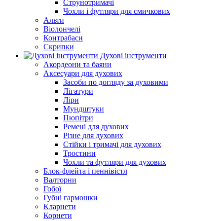
Струнотримачі
Чохли і футляри для смичкових
Альти
Віолончелі
Контрабаси
Скрипки
Духові інструменти
Акордеони та баяни
Аксесуари для духових
Засоби по догляду за духовими
Лігатури
Ліри
Мундштуки
Пюпітри
Ремені для духових
Різне для духових
Стійки і тримачі для духових
Тростини
Чохли та футляри для духових
Блок-флейта і пеннівістл
Валторни
Гобої
Губні гармошки
Кларнети
Корнети