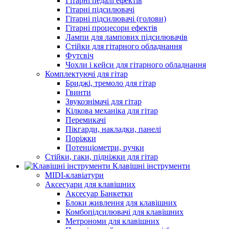
Гітарні педалі ефектів
Гітарні підсилювачі
Гітарні підсилювачі (голови)
Гітарні процесори ефектів
Лампи для лампових підсилювачів
Стійки для гітарного обладнання
Футсвіч
Чохли і кейси для гітарного обладнання
Комплектуючі для гітар
Бриджі, тремоло для гітар
Гвинти
Звукознімачі для гітар
Кілкова механіка для гітар
Перемикачі
Пікгарди, накладки, панелі
Поріжки
Потенціометри, ручки
Стійки, гаки, підніжки для гітар
Клавішні інструменти
MIDI-клавіатури
Аксесуари для клавішних
Аксесуар Банкетки
Блоки живлення для клавішних
Комбопідсилювачі для клавішних
Метрономи для клавішних