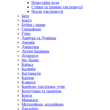
Перкусійні педи
Стійки та тримачі для перкусії
Чохли для перкусії
Бата
Бонго
Бубни і драми
Глюкофони
Гуіро
Дарбуки та Думбеки
Джембе
Дзвіночки
Дитячі барабани
Діджеріду
Ібо Драми
Кабаса
Калімби
Кастаньєти
Кахони
Клавеси
Ковбели, тон-блоки, туби
Колотушки та трещітки
Конги
Маракаси
Металофони, ксилофони
Пандейро