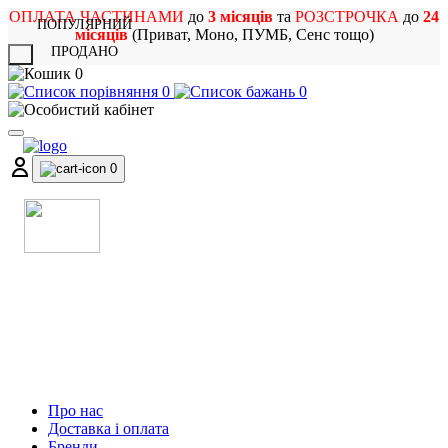
ОПЛАТА ЧАСТИНАМИ
до
3 місяців
та
РОЗСТРОЧКА
до
24
ПОПУЛЯРНИЙ
місяців
(Приват, Моно, ПУМБ, Сенс тощо)
ПРОДАНО
X
0
0
0
0
МАГАЗИН
МУЗИЧНИХ ІНСТРУМЕНТІВ
ТА РОК АТРИБУТИКИ
Про нас
Доставка і оплата
Бренди