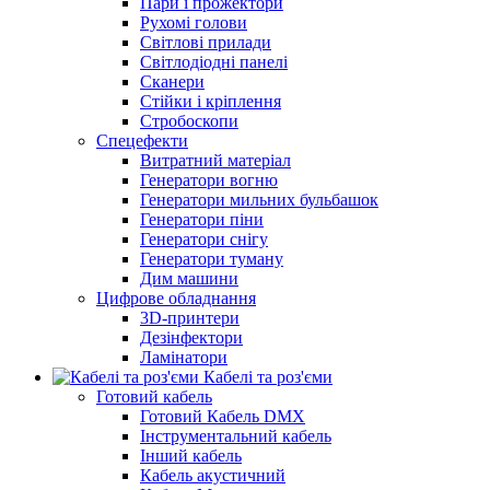
Пари і прожектори
Рухомі голови
Світлові прилади
Світлодіодні панелі
Сканери
Стійки і кріплення
Стробоскопи
Спецефекти
Витратний матеріал
Генератори вогню
Генератори мильних бульбашок
Генератори піни
Генератори снігу
Генератори туману
Дим машини
Цифрове обладнання
3D-принтери
Дезінфектори
Ламінатори
Кабелі та роз'єми
Готовий кабель
Готовий Кабель DMX
Інструментальний кабель
Інший кабель
Кабель акустичний