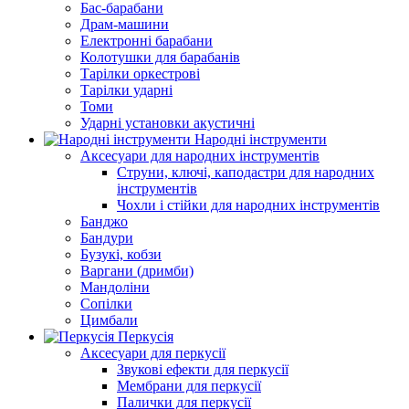
Бас-барабани
Драм-машини
Електронні барабани
Колотушки для барабанів
Тарілки оркестрові
Тарілки ударні
Томи
Ударні установки акустичні
Народні інструменти
Аксесуари для народних інструментів
Струни, ключі, каподастри для народних
інструментів
Чохли і стійки для народних інструментів
Банджо
Бандури
Бузукі, кобзи
Варгани (дримби)
Мандоліни
Сопілки
Цимбали
Перкусія
Аксесуари для перкусії
Звукові ефекти для перкусії
Мембрани для перкусії
Палички для перкусії