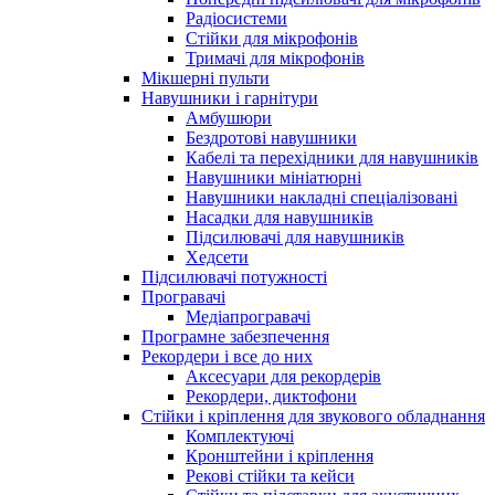
Радіосистеми
Стійки для мікрофонів
Тримачі для мікрофонів
Мікшерні пульти
Навушники і гарнітури
Амбушюри
Бездротові навушники
Кабелі та перехідники для навушників
Навушники мініатюрні
Навушники накладні спеціалізовані
Насадки для навушників
Підсилювачі для навушників
Хедсети
Підсилювачі потужності
Програвачі
Медіапрогравачі
Програмне забезпечення
Рекордери і все до них
Аксесуари для рекордерів
Рекордери, диктофони
Стійки і кріплення для звукового обладнання
Комплектуючі
Кронштейни і кріплення
Рекові стійки та кейси