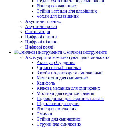
Педалі сустейна та педальні блоки
Різне для клавішних
Стійки і стенди для клавішних
Чохли для клавішних
Акустичні піаніно
Акустичні роялі
Синтезатори
Цифрові органи
Цифрові піаніно
Цифрові роялі
Смичкові інструменти
Аксесуари та комплектуючі для смичкових
Аксесуар Сурдинка
Диригентські палички
Засоби по догляду за смичковими
Камертони для смичкових
Каніфоль
Кілкова механіка для смичкових
Мостики для скрипок і альтів
Підборiдники для скрипок і альтів
Підставки під струни
Різне для смичкових
Смички
Стійки для смичкових
Струни для смичкових