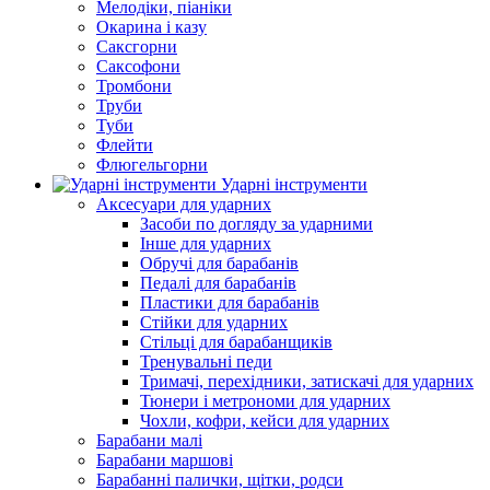
Мелодіки, піаніки
Окарина і казу
Саксгорни
Саксофони
Тромбони
Труби
Туби
Флейти
Флюгельгорни
Ударні інструменти
Аксесуари для ударних
Засоби по догляду за ударними
Інше для ударних
Обручі для барабанів
Педалі для барабанів
Пластики для барабанів
Стійки для ударних
Стільці для барабанщиків
Тренувальні педи
Тримачі, перехідники, затискачі для ударних
Тюнери і метрономи для ударних
Чохли, кофри, кейси для ударних
Барабани малі
Барабани маршові
Барабанні палички, щітки, родси