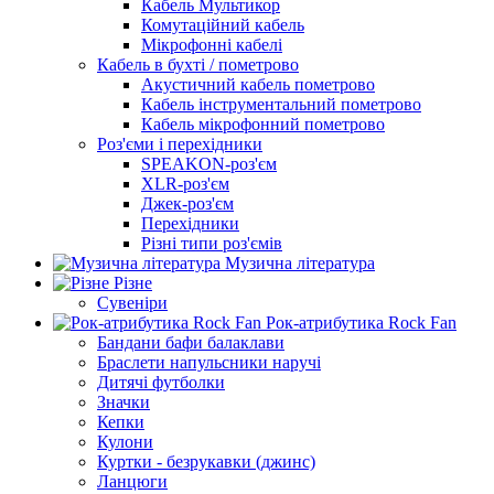
Кабель Мультикор
Комутаційний кабель
Мікрофонні кабелі
Кабель в бухті / пометрово
Акустичний кабель пометрово
Кабель інструментальний пометрово
Кабель мікрофонний пометрово
Роз'єми і перехідники
SPEAKON-роз'єм
XLR-роз'єм
Джек-роз'єм
Перехідники
Різні типи роз'ємів
Музична література
Різне
Сувеніри
Рок-атрибутика Rock Fan
Бандани бафи балаклави
Браслети напульсники наручі
Дитячі футболки
Значки
Кепки
Кулони
Куртки - безрукавки (джинс)
Ланцюги