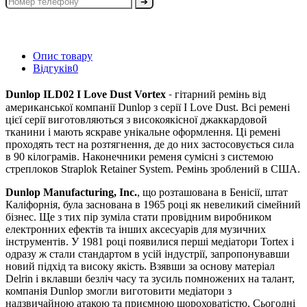
➔
Опис товару
Відгуків
0
-
Dunlop ILD02 I Love Dust Vortex
гітарний ремінь від
американської компанії Dunlop з серії
I Love Dust
. Всі ремені
цієї серії виготовляються з високоякісної джаккардовой
тканини і мають яскраве унікальне оформлення. Ці ремені
проходять тест на розтягнення, де до них застосовується сила
в 90 кілограмів. Наконечники ременя сумісні з системою
стреплоков Straplok Retainer System. Ремінь зроблений в США.
Dunlop Manufacturing, Inc.
, що розташована в Бенісії, штат
Каліфорнія, була заснована в 1965 році як невеликий сімейний
бізнес. Ще з тих пір зуміла стати провідним виробником
електронних ефектів та інших аксесуарів для музичних
інструментів. У 1981 році появилися перші медіатори Tortex і
одразу ж стали стандартом в усій індустрії, запропонувавши
новий підхід та високу якість. Взявши за основу матеріал
Delrin і вклавши безліч часу та зусиль помножених на талант,
компанія Dunlop змогли виготовити медіатори з
надзвичайною атакою та приємною шороховатістю. Сьогодні