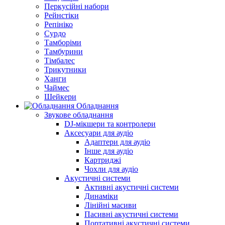
Перкусійні набори
Рейнстіки
Репініко
Сурдо
Тамборіми
Тамбурини
Тімбалес
Трикутники
Ханги
Чаймес
Шейкери
Обладнання
Звукове обладнання
DJ-мікшери та контролери
Аксесуари для аудіо
Адаптери для аудіо
Інше для аудіо
Картриджі
Чохли для аудіо
Акустичні системи
Активні акустичні системи
Динаміки
Лінійні масиви
Пасивні акустичні системи
Портативні акустичні системи