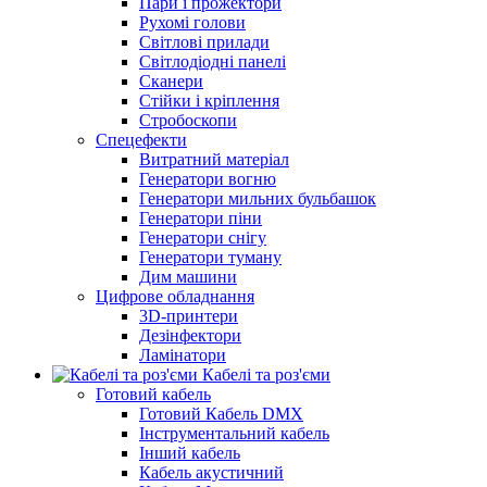
Пари і прожектори
Рухомі голови
Світлові прилади
Світлодіодні панелі
Сканери
Стійки і кріплення
Стробоскопи
Спецефекти
Витратний матеріал
Генератори вогню
Генератори мильних бульбашок
Генератори піни
Генератори снігу
Генератори туману
Дим машини
Цифрове обладнання
3D-принтери
Дезінфектори
Ламінатори
Кабелі та роз'єми
Готовий кабель
Готовий Кабель DMX
Інструментальний кабель
Інший кабель
Кабель акустичний