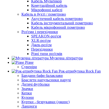
Кабель Мультикор
Комутаційний кабель
Мікрофонні кабелі
Кабель в бухті / пометрово
Акустичний кабель пометрово
Кабель інструментальний пометрово
Кабель мікрофонний пометрово
Роз'єми і перехідники
SPEAKON-роз'єм
XLR-роз'єм
Джек-роз'єм
Перехідники
Різні типи роз'ємів
Музична література
Різне
Сувеніри
Рок-атрибутика Rock Fan
Бандани бафи балаклави
Браслети напульсники наручі
Дитячі футболки
Значки
Кепки
Кулони
Куртки - безрукавки (джинс)
Ланцюги