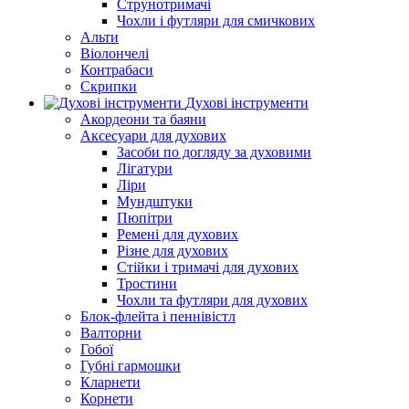
Струнотримачі
Чохли і футляри для смичкових
Альти
Віолончелі
Контрабаси
Скрипки
Духові інструменти
Акордеони та баяни
Аксесуари для духових
Засоби по догляду за духовими
Лігатури
Ліри
Мундштуки
Пюпітри
Ремені для духових
Різне для духових
Стійки і тримачі для духових
Тростини
Чохли та футляри для духових
Блок-флейта і пеннівістл
Валторни
Гобої
Губні гармошки
Кларнети
Корнети