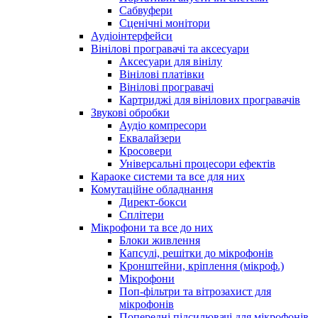
Сабвуфери
Сценічні монітори
Аудіоінтерфейси
Вінілові програвачі та аксесуари
Аксесуари для вінілу
Вінілові платівки
Вінілові програвачі
Картриджі для вінілових програвачів
Звукові обробки
Аудіо компресори
Еквалайзери
Кросовери
Універсальні процесори ефектів
Караоке системи та все для них
Комутаційне обладнання
Директ-бокси
Сплітери
Мікрофони та все до них
Блоки живлення
Капсулі, решітки до мікрофонів
Кронштейни, кріплення (мікроф.)
Мікрофони
Поп-фільтри та вітрозахист для
мікрофонів
Попередні підсилювачі для мікрофонів