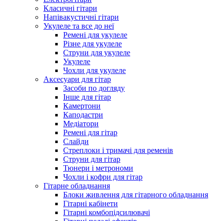
Класичні гітари
Напівакустичні гітари
Укулеле та все до неї
Ремені для укулеле
Різне для укулеле
Струни для укулеле
Укулеле
Чохли для укулеле
Аксесуари для гітар
Засоби по догляду
Інше для гітар
Камертони
Каподастри
Медіатори
Ремені для гітар
Слайди
Стреплоки і тримачі для ременів
Струни для гітар
Тюнери і метрономи
Чохли і кофри для гітар
Гітарне обладнання
Блоки живлення для гітарного обладнання
Гітарні кабінети
Гітарні комбопідсилювачі