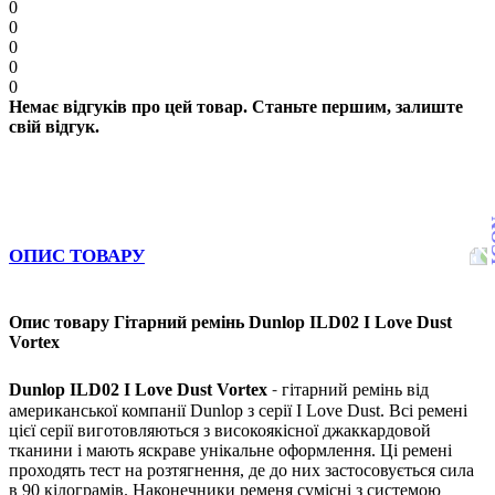
0
0
0
0
0
Немає відгуків про цей товар. Станьте першим, залиште
свій відгук.
ОПИС ТОВАРУ
Опис товару Гітарний ремінь Dunlop ILD02 I Love Dust
Vortex
-
Dunlop ILD02 I Love Dust Vortex
гітарний ремінь від
американської компанії Dunlop з серії
I Love Dust
. Всі ремені
цієї серії виготовляються з високоякісної джаккардовой
тканини і мають яскраве унікальне оформлення. Ці ремені
проходять тест на розтягнення, де до них застосовується сила
в 90 кілограмів. Наконечники ременя сумісні з системою