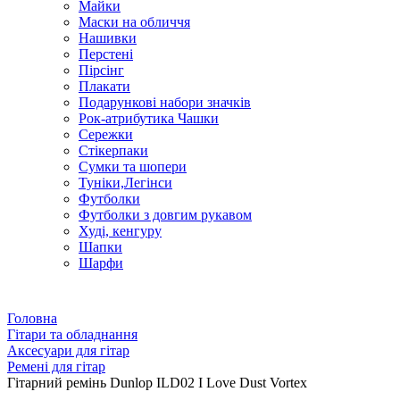
Майки
Маски на обличчя
Нашивки
Перстені
Пірсінг
Плакати
Подарункові набори значків
Рок-атрибутика Чашки
Сережки
Стікерпаки
Сумки та шопери
Туніки,Легінси
Футболки
Футболки з довгим рукавом
Худі, кенгуру
Шапки
Шарфи
Головна
Гітари та обладнання
Аксесуари для гітар
Ремені для гітар
Гітарний ремінь Dunlop ILD02 I Love Dust Vortex