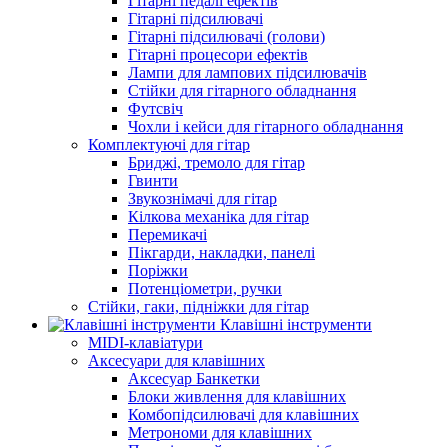
Гітарні педалі ефектів
Гітарні підсилювачі
Гітарні підсилювачі (голови)
Гітарні процесори ефектів
Лампи для лампових підсилювачів
Стійки для гітарного обладнання
Футсвіч
Чохли і кейси для гітарного обладнання
Комплектуючі для гітар
Бриджі, тремоло для гітар
Гвинти
Звукознімачі для гітар
Кілкова механіка для гітар
Перемикачі
Пікгарди, накладки, панелі
Поріжки
Потенціометри, ручки
Стійки, гаки, підніжки для гітар
Клавішні інструменти
MIDI-клавіатури
Аксесуари для клавішних
Аксесуар Банкетки
Блоки живлення для клавішних
Комбопідсилювачі для клавішних
Метрономи для клавішних