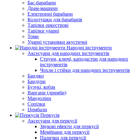
Бас-барабани
Драм-машини
Електронні барабани
Колотушки для барабанів
Тарілки оркестрові
Тарілки ударні
Томи
Ударні установки акустичні
Народні інструменти
Аксесуари для народних інструментів
Струни, ключі, каподастри для народних
інструментів
Чохли і стійки для народних інструментів
Банджо
Бандури
Бузукі, кобзи
Варгани (дримби)
Мандоліни
Сопілки
Цимбали
Перкусія
Аксесуари для перкусії
Звукові ефекти для перкусії
Мембрани для перкусії
Палички для перкусії