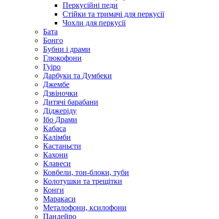
Перкусійні педи
Стійки та тримачі для перкусії
Чохли для перкусії
Бата
Бонго
Бубни і драми
Глюкофони
Гуіро
Дарбуки та Думбеки
Джембе
Дзвіночки
Дитячі барабани
Діджеріду
Ібо Драми
Кабаса
Калімби
Кастаньєти
Кахони
Клавеси
Ковбели, тон-блоки, туби
Колотушки та трещітки
Конги
Маракаси
Металофони, ксилофони
Пандейро