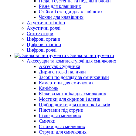
Педалі сустейна та педальні блоки
Різне для клавішних
Стійки і стенди для клавішних
Чохли для клавішних
Акустичні піаніно
Акустичні роялі
Синтезатори
Цифрові органи
Цифрові піаніно
Цифрові роялі
Смичкові інструменти
Аксесуари та комплектуючі для смичкових
Аксесуар Сурдинка
Диригентські палички
Засоби по догляду за смичковими
Камертони для смичкових
Каніфоль
Кілкова механіка для смичкових
Мостики для скрипок і альтів
Підборiдники для скрипок і альтів
Підставки під струни
Різне для смичкових
Смички
Стійки для смичкових
Струни для смичкових