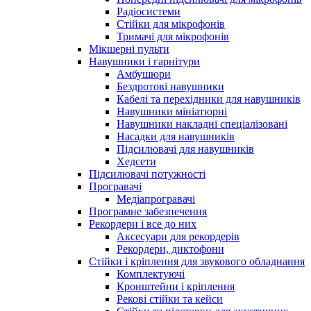
Радіосистеми
Стійки для мікрофонів
Тримачі для мікрофонів
Мікшерні пульти
Навушники і гарнітури
Амбушюри
Бездротові навушники
Кабелі та перехідники для навушників
Навушники мініатюрні
Навушники накладні спеціалізовані
Насадки для навушників
Підсилювачі для навушників
Хедсети
Підсилювачі потужності
Програвачі
Медіапрогравачі
Програмне забезпечення
Рекордери і все до них
Аксесуари для рекордерів
Рекордери, диктофони
Стійки і кріплення для звукового обладнання
Комплектуючі
Кронштейни і кріплення
Рекові стійки та кейси