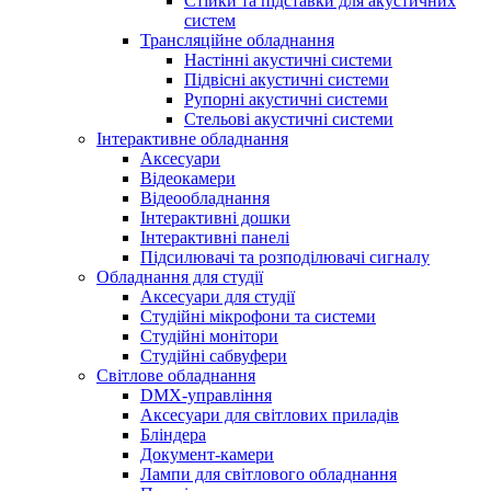
Стійки та підставки для акустичних
систем
Трансляційне обладнання
Настінні акустичні системи
Підвісні акустичні системи
Рупорні акустичні системи
Стельові акустичні системи
Інтерактивне обладнання
Аксесуари
Відеокамери
Відеообладнання
Інтерактивні дошки
Інтерактивні панелі
Підсилювачі та розподілювачі сигналу
Обладнання для студії
Аксесуари для студії
Студійні мікрофони та системи
Студійні монітори
Студійні сабвуфери
Світлове обладнання
DMX-управління
Аксесуари для світлових приладів
Бліндера
Документ-камери
Лампи для світлового обладнання