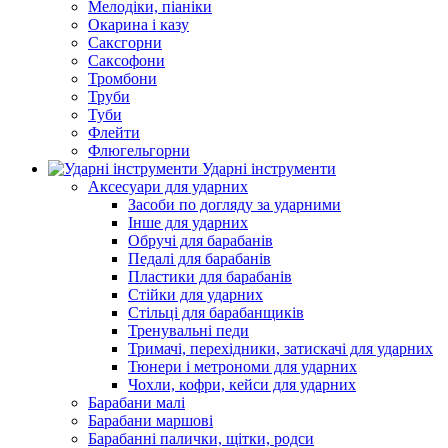
Мелодіки, піаніки
Окарина і казу
Саксгорни
Саксофони
Тромбони
Труби
Туби
Флейти
Флюгельгорни
Ударні інструменти
Аксесуари для ударних
Засоби по догляду за ударними
Інше для ударних
Обручі для барабанів
Педалі для барабанів
Пластики для барабанів
Стійки для ударних
Стільці для барабанщиків
Тренувальні педи
Тримачі, перехідники, затискачі для ударних
Тюнери і метрономи для ударних
Чохли, кофри, кейси для ударних
Барабани малі
Барабани маршові
Барабанні палички, щітки, родси