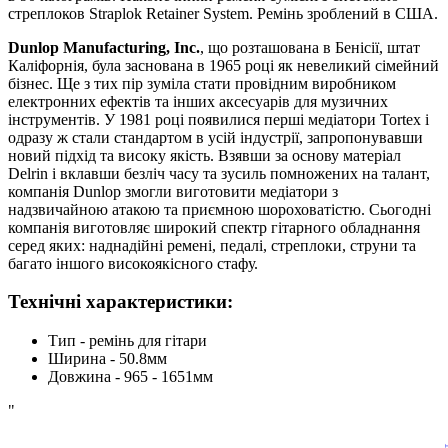
стреплоков Straplok Retainer System. Ремінь зроблений в США.
Dunlop Manufacturing, Inc.
, що розташована в Бенісії, штат
Каліфорнія, була заснована в 1965 році як невеликий сімейний
бізнес. Ще з тих пір зуміла стати провідним виробником
електронних ефектів та інших аксесуарів для музичних
інструментів. У 1981 році появилися перші медіатори Tortex і
одразу ж стали стандартом в усій індустрії, запропонувавши
новий підхід та високу якість. Взявши за основу матеріал
Delrin і вклавши безліч часу та зусиль помножених на талант,
компанія Dunlop змогли виготовити медіатори з
надзвичайною атакою та приємною шороховатістю. Сьогодні
компанія виготовляє широкий спектр гітарного обладнання
серед яких: наднадійні ремені, педалі, стреплоки, струни та
багато іншого високоякісного стафу.
Технічні характеристики:
Тип - ремінь для гітари
Ширина - 50.8мм
Довжина - 965 - 1651мм
"