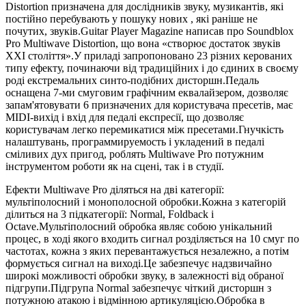
Distortion призначена для дослідників звуку, музикантів, які
постійно перебувають у пошуку нових , які раніше не
почутих, звуків.Guitar Player Magazine написав про Soundblox
Pro Multiwave Distortion, що вона «створює достаток звуків
XXI століття».У приладі запропоновано 23 різних керованих
типу ефекту, починаючи від традиційних і до єдиних в своєму
роді екстремальних синто-подібних дисторшн.Педаль
оснащена 7-ми смуговим графічним еквалайзером, дозволяє
запам'ятовувати 6 призначених для користувача пресетів, має
MIDI-вихід і вхід для педалі експресії, що дозволяє
користувачам легко перемикатися між пресетами.Гнучкість
налаштувань, программируемость і укладений в педалі
сміливих дух пригод, роблять Multiwave Pro потужним
інструментом роботи як на сцені, так і в студії.
Ефекти Multiwave Pro діляться на дві категорії:
мультіполосний і монополосной обробки.Кожна з категорій
ділиться на 3 підкатегорії: Normal, Foldback і
Octave.Мультіполосний обробка являє собою унікальний
процес, в ході якого входить сигнал розділяється на 10 смуг по
частотах, кожна з яких перевантажується незалежно, а потім
формується сигнал на виході.Це забезпечує надзвичайно
широкі можливості обробки звуку, в залежності від обраної
підгрупи.Підгрупа Normal забезпечує чіткий дисторшн з
потужною атакою і відмінною артикуляцією.Обробка в