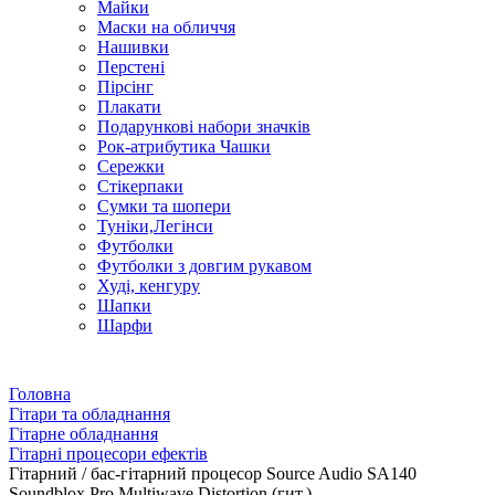
Майки
Маски на обличчя
Нашивки
Перстені
Пірсінг
Плакати
Подарункові набори значків
Рок-атрибутика Чашки
Сережки
Стікерпаки
Сумки та шопери
Туніки,Легінси
Футболки
Футболки з довгим рукавом
Худі, кенгуру
Шапки
Шарфи
Головна
Гітари та обладнання
Гітарне обладнання
Гітарні процесори ефектів
Гітарний / бас-гітарний процесор Source Audio SA140
Soundblox Pro Multiwave Distortion (гит.)