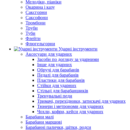
Мелодіки, піаніки
Окарина і казу
Саксгорни
Саксофони
Тромбони
Труби
Туби
Флейти
Флюгельгорни
Ударні інструменти
Аксесуари для ударних
Засоби по догляду за ударними
Інше для ударних
Обручі для барабанів
Педалі для барабанів
Пластики для барабанів
Стійки для ударних
Стільці для барабанщиків
Тренувальні педи
Тримачі, перехідники, затискачі для ударних
Тюнери і метрономи для ударних
Чохли, кофри, кейси для ударних
Барабани малі
Барабани маршові
Барабанні палички, щітки, родси