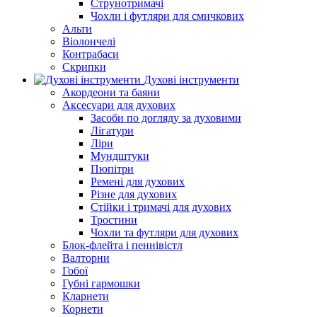
Струнотримачі
Чохли і футляри для смичкових
Альти
Віолончелі
Контрабаси
Скрипки
Духові інструменти
Акордеони та баяни
Аксесуари для духових
Засоби по догляду за духовими
Лігатури
Ліри
Мундштуки
Пюпітри
Ремені для духових
Різне для духових
Стійки і тримачі для духових
Тростини
Чохли та футляри для духових
Блок-флейта і пеннівістл
Валторни
Гобої
Губні гармошки
Кларнети
Корнети