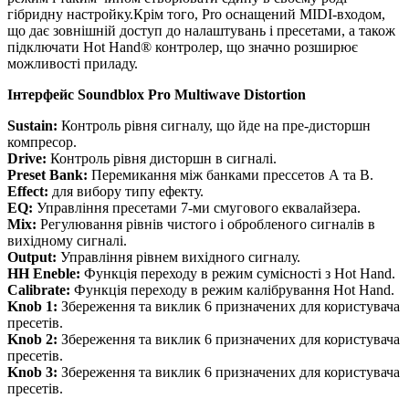
гібридну настройку.Крім того, Pro оснащений MIDI-входом,
що дає зовнішній доступ до налаштувань і пресетами, а також
підключати Hot Hand® контролер, що значно розширює
можливості приладу.
Інтерфейс
Soundblox
Pro Multiwave Distortion
Sustain:
Контроль рівня сигналу, що йде на пре-дисторшн
компресор.
Drive:
Контроль рівня дисторшн в сигналі.
Preset Bank:
Перемикання між банками прессетов А та В.
Effect:
для вибору типу ефекту.
EQ:
Управління пресетами 7-ми смугового еквалайзера.
Mix:
Регулювання рівнів чистого і обробленого сигналів в
вихідному сигналі.
Output:
Управління рівнем вихідного сигналу.
HH Eneble:
Функція переходу в режим сумісності з Hot Hand.
Calibrate:
Функція переходу в режим калібрування Hot Hand.
Knob
1:
Збереження та виклик 6 призначених для користувача
пресетів.
Knob
2:
Збереження та виклик 6 призначених для користувача
пресетів.
Knob 3:
Збереження та виклик 6 призначених для користувача
пресетів.