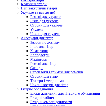
Класичні гітари
Напівакустичні гітари
Укулеле та все до неї
Ремені для укулеле
Різне для укулеле
Струни для укулеле
Укулеле
Чохли для укулеле
Аксесуари для гітар
Засоби по догляду
Інше для гітар
Камертони
Каподастри
Медіатори
Ремені для гітар
Слайди
Стреплоки і тримачі для ременів
Струни для гітар
Тюнери і метрономи
Чохли і кофри для гітар
Гітарне обладнання
Блоки живлення для гітарного обладнання
Гітарні кабінети
Гітарні комбопідсилювачі