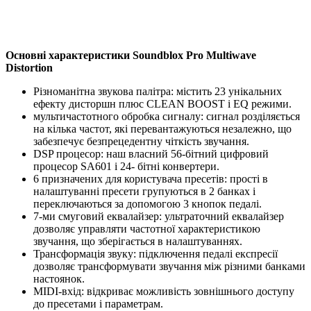
Основні характеристики Soundblox Pro Multiwave
Distortion
Різноманітна звукова палітра: містить 23 унікальних
ефекту дисторшн плюс CLEAN BOOST і EQ режими.
мультичастотного обробка сигналу: сигнал розділяється
на кілька частот, які перевантажуються незалежно, що
забезпечує безпрецедентну чіткість звучання.
DSP процесор: наш власний 56-бітний цифровий
процесор SA601 і 24- бітні конвертери.
6 призначених для користувача пресетів: прості в
налаштуванні пресети групуються в 2 банках і
переключаються за допомогою 3 кнопок педалі.
7-ми смуговий еквалайзер: ультраточний еквалайзер
дозволяє управляти частотної характеристикою
звучання, що зберігається в налаштуваннях.
Трансформація звуку: підключення педалі експресії
дозволяє трансформувати звучання між різними банками
настоянок.
MIDI-вхід: відкриває можливість зовнішнього доступу
до пресетами і параметрам.