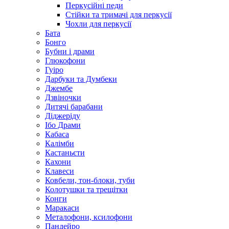
Перкусійні педи
Стійки та тримачі для перкусії
Чохли для перкусії
Бата
Бонго
Бубни і драми
Глюкофони
Гуіро
Дарбуки та Думбеки
Джембе
Дзвіночки
Дитячі барабани
Діджеріду
Ібо Драми
Кабаса
Калімби
Кастаньєти
Кахони
Клавеси
Ковбели, тон-блоки, туби
Колотушки та трещітки
Конги
Маракаси
Металофони, ксилофони
Пандейро