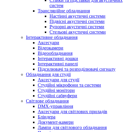
Стійки та підставки для акустичних
систем
Трансляційне обладнання
Настінні акустичні системи
Підвісні акустичні системи
Рупорні акустичні системи
Стельові акустичні системи
Інтерактивне обладнання
Аксесуари
Відеокамери
Відеообладнання
Інтерактивні дошки
Інтерактивні панелі
Підсилювачі та розподілювачі сигналу
Обладнання для студії
Аксесуари для студії
Студійні мікрофони та системи
Студійні монітори
Студійні сабвуфери
Світлове обладнання
DMX-управління
Аксесуари для світлових приладів
Бліндера
Документ-камери
Лампи для світлового обладнання