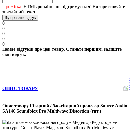
Примітка:
HTML розмітка не підтримується! Використовуйте
звичайний текст.
Відправити відгук
0
0
0
0
0
Немає відгуків про цей товар. Станьте першим, залиште
свій відгук.
ОПИС ТОВАРУ
Опис товару Гітарний / бас-гітарний процесор Source Audio
SA140 Soundblox Pro Multiwave Distortion (гит.)
завоювала нагороду« Медіатор Редактора »в
конкурсі Guitar Player Magazine Soundblox Pro Multiwave