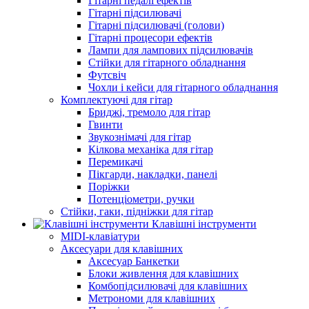
Гітарні педалі ефектів
Гітарні підсилювачі
Гітарні підсилювачі (голови)
Гітарні процесори ефектів
Лампи для лампових підсилювачів
Стійки для гітарного обладнання
Футсвіч
Чохли і кейси для гітарного обладнання
Комплектуючі для гітар
Бриджі, тремоло для гітар
Гвинти
Звукознімачі для гітар
Кілкова механіка для гітар
Перемикачі
Пікгарди, накладки, панелі
Поріжки
Потенціометри, ручки
Стійки, гаки, підніжки для гітар
Клавішні інструменти
MIDI-клавіатури
Аксесуари для клавішних
Аксесуар Банкетки
Блоки живлення для клавішних
Комбопідсилювачі для клавішних
Метрономи для клавішних