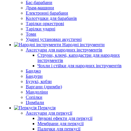
Бас-барабани
Драм-машини
Електронні барабани
Колотушки для барабанів
Тарілки оркестрові
Тарілки ударні
Томи
Ударні установки акустичні
Народні інструменти
Аксесуари для народних інструментів
Струни, ключі, каподастри для народних
інструментів
Чохли і стійки для народних інструментів
Банджо
Бандури
Бузукі, кобзи
Варгани (дримби)
Мандоліни
Сопілки
Цимбали
Перкусія
Аксесуари для перкусії
Звукові ефекти для перкусії
Мембрани для перкусії
Палички для перкусії