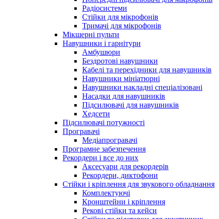
Радіосистеми
Стійки для мікрофонів
Тримачі для мікрофонів
Мікшерні пульти
Навушники і гарнітури
Амбушюри
Бездротові навушники
Кабелі та перехідники для навушників
Навушники мініатюрні
Навушники накладні спеціалізовані
Насадки для навушників
Підсилювачі для навушників
Хедсети
Підсилювачі потужності
Програвачі
Медіапрогравачі
Програмне забезпечення
Рекордери і все до них
Аксесуари для рекордерів
Рекордери, диктофони
Стійки і кріплення для звукового обладнання
Комплектуючі
Кронштейни і кріплення
Рекові стійки та кейси