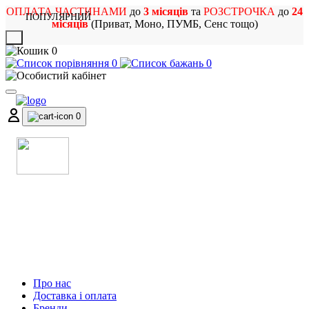
ОПЛАТА ЧАСТИНАМИ
до
3 місяців
та
РОЗСТРОЧКА
до
24
ПОПУЛЯРНИЙ
місяців
(Приват, Моно, ПУМБ, Сенс тощо)
X
0
0
0
0
МАГАЗИН
МУЗИЧНИХ ІНСТРУМЕНТІВ
ТА РОК АТРИБУТИКИ
Про нас
Доставка і оплата
Бренди