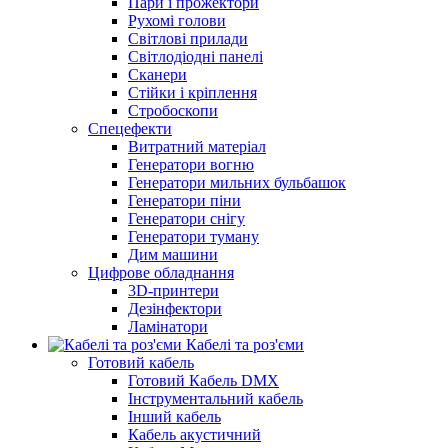
Пари і прожектори
Рухомі голови
Світлові прилади
Світлодіодні панелі
Сканери
Стійки і кріплення
Стробоскопи
Спецефекти
Витратний матеріал
Генератори вогню
Генератори мильних бульбашок
Генератори піни
Генератори снігу
Генератори туману
Дим машини
Цифрове обладнання
3D-принтери
Дезінфектори
Ламінатори
Кабелі та роз'єми
Готовий кабель
Готовий Кабель DMX
Інструментальний кабель
Інший кабель
Кабель акустичний