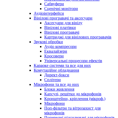
Сабвуфери
Сценічні монітори
Аудіоінтерфейси
Вінілові програвачі та аксесуари
Аксесуари для вінілу
Вінілові платівки
Вінілові програвачі
Картриджі для вінілових програвачів
Звукові обробки
Аудіо компресори
Еквалайзери
Кросовери
Універсальні процесори ефектів
Караоке системи та все для них
Комутаційне обладнання
Директ-бокси
Сплітери
Мікрофони та все до них
Блоки живлення
Капсулі, решітки до мікрофонів
Кронштейни, кріплення (мікроф.)
Мікрофони
Поп-фільтри та вітрозахист для
мікрофонів
Попередні підсилювачі для мікрофонів