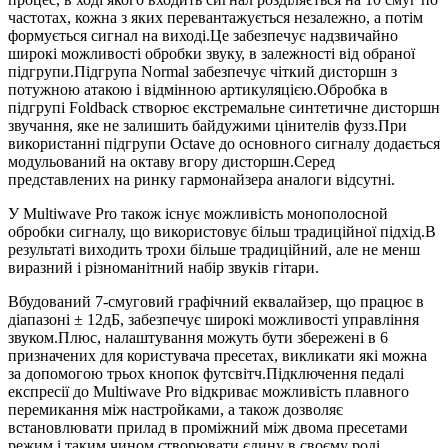
частотах, кожна з яких перевантажується незалежно, а потім
формується сигнал на виході.Це забезпечує надзвичайно
широкі можливості обробки звуку, в залежності від обраної
підгрупи.Підгрупа Normal забезпечує чіткий дисторшн з
потужною атакою і відмінною артикуляцією.Обробка в
підгрупі Foldback створює екстремальне синтетичне дисторшн
звучання, яке не залишить байдужими цінителів фузз.При
використанні підгрупи Octave до основного сигналу додається
модульований на октаву вгору дисторшн.Серед
представлених на ринку гармонайзера аналоги відсутні.
У Multiwave Pro також існує можливість монополосной
обробки сигналу, що використовує більш традиційної підхід.В
результаті виходить трохи більше традиційний, але не менш
виразний і різноманітний набір звуків гітари.
Вбудований 7-смуговий графічний еквалайзер, що працює в
діапазоні ± 12дБ, забезпечує широкі можливості управління
звуком.Плюс, налаштування можуть бути збережені в 6
призначених для користувача пресетах, викликати які можна
за допомогою трьох кнопок футсвітч.Підключення педалі
експресії до Multiwave Pro відкриває можливість плавного
перемикання між настройками, а також дозволяє
встановлювати прилад в проміжний між двома пресетами
режим і таким чином створювати єдину в своєму роді