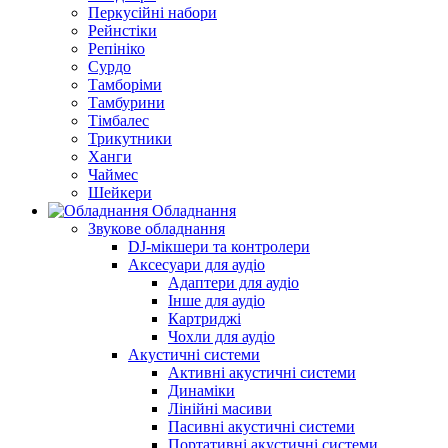
Перкусійні набори
Рейнстіки
Репініко
Сурдо
Тамборіми
Тамбурини
Тімбалес
Трикутники
Ханги
Чаймес
Шейкери
Обладнання
Звукове обладнання
DJ-мікшери та контролери
Аксесуари для аудіо
Адаптери для аудіо
Інше для аудіо
Картриджі
Чохли для аудіо
Акустичні системи
Активні акустичні системи
Динаміки
Лінійні масиви
Пасивні акустичні системи
Портативні акустичні системи