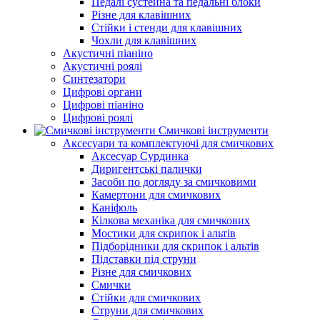
Педалі сустейна та педальні блоки
Різне для клавішних
Стійки і стенди для клавішних
Чохли для клавішних
Акустичні піаніно
Акустичні роялі
Синтезатори
Цифрові органи
Цифрові піаніно
Цифрові роялі
Смичкові інструменти
Аксесуари та комплектуючі для смичкових
Аксесуар Сурдинка
Диригентські палички
Засоби по догляду за смичковими
Камертони для смичкових
Каніфоль
Кілкова механіка для смичкових
Мостики для скрипок і альтів
Підборiдники для скрипок і альтів
Підставки під струни
Різне для смичкових
Смички
Стійки для смичкових
Струни для смичкових