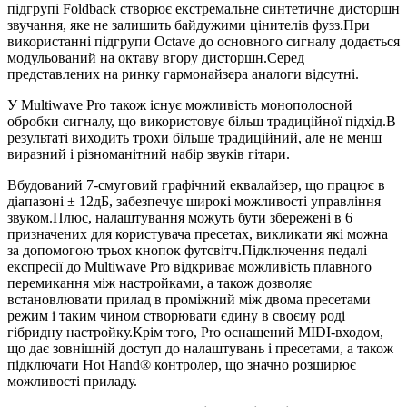
підгрупі Foldback створює екстремальне синтетичне дисторшн
звучання, яке не залишить байдужими цінителів фузз.При
використанні підгрупи Octave до основного сигналу додається
модульований на октаву вгору дисторшн.Серед
представлених на ринку гармонайзера аналоги відсутні.
У Multiwave Pro також існує можливість монополосной
обробки сигналу, що використовує більш традиційної підхід.В
результаті виходить трохи більше традиційний, але не менш
виразний і різноманітний набір звуків гітари.
Вбудований 7-смуговий графічний еквалайзер, що працює в
діапазоні ± 12дБ, забезпечує широкі можливості управління
звуком.Плюс, налаштування можуть бути збережені в 6
призначених для користувача пресетах, викликати які можна
за допомогою трьох кнопок футсвітч.Підключення педалі
експресії до Multiwave Pro відкриває можливість плавного
перемикання між настройками, а також дозволяє
встановлювати прилад в проміжний між двома пресетами
режим і таким чином створювати єдину в своєму роді
гібридну настройку.Крім того, Pro оснащений MIDI-входом,
що дає зовнішній доступ до налаштувань і пресетами, а також
підключати Hot Hand® контролер, що значно розширює
можливості приладу.