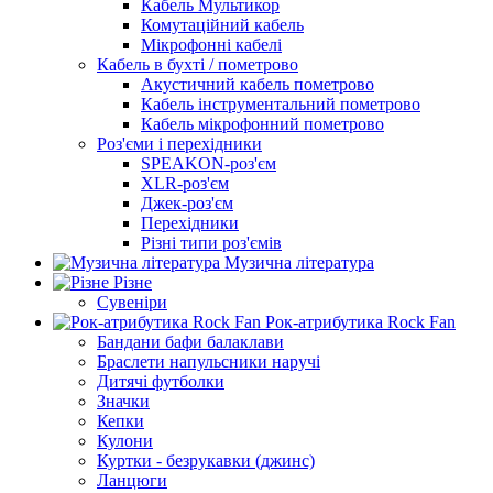
Кабель Мультикор
Комутаційний кабель
Мікрофонні кабелі
Кабель в бухті / пометрово
Акустичний кабель пометрово
Кабель інструментальний пометрово
Кабель мікрофонний пометрово
Роз'єми і перехідники
SPEAKON-роз'єм
XLR-роз'єм
Джек-роз'єм
Перехідники
Різні типи роз'ємів
Музична література
Різне
Сувеніри
Рок-атрибутика Rock Fan
Бандани бафи балаклави
Браслети напульсники наручі
Дитячі футболки
Значки
Кепки
Кулони
Куртки - безрукавки (джинс)
Ланцюги