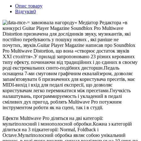
Опис товару
Відгуків
0
завоювала нагороду« Медіатор Редактора »в
конкурсі Guitar Player Magazine Soundblox Pro Multiwave
Distortion призначена для дослідників звуку, музикантів, які
постійно перебувають у пошуку нових , які раніше не
почутих, звуків.Guitar Player Magazine написав про Soundblox
Pro Multiwave Distortion, що вона «створює достаток звуків
XXI століття».У приладі запропоновано 23 різних керованих
типу ефекту, починаючи від традиційних і до єдиних в своєму
роді екстремальних синто-подібних дисторшн.Педаль
оснащена 7-ми смуговим графічним еквалайзером, дозволяє
запам'ятовувати 6 призначених для користувача пресетів, має
MIDI-вихід і вхід для педалі експресії, що дозволяє
користувачам легко перемикатися між пресетами.Гнучкість
налаштувань, программируемость і укладений в педалі
сміливих дух пригод, роблять Multiwave Pro потужним
інструментом роботи як на сцені, так і в студії.
Ефекти Multiwave Pro діляться на дві категорії:
мультіполосний і монополосной обробки.Кожна з категорій
ділиться на 3 підкатегорії: Normal, Foldback і
Octave.Мультіполосний обробка являє собою унікальний
процес, в ході якого входить сигнал розділяється на 10 смуг по