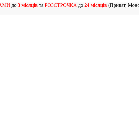
АМИ
до
3 місяців
та
РОЗСТРОЧКА
до
24 місяців
(Приват, Моно