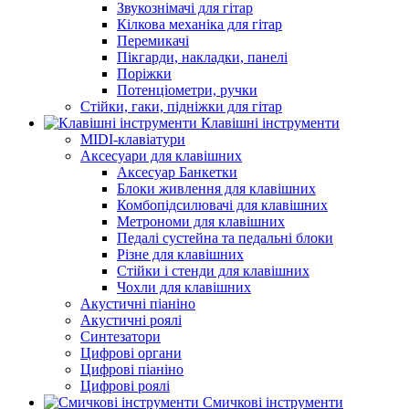
Звукознімачі для гітар
Кілкова механіка для гітар
Перемикачі
Пікгарди, накладки, панелі
Поріжки
Потенціометри, ручки
Стійки, гаки, підніжки для гітар
Клавішні інструменти
MIDI-клавіатури
Аксесуари для клавішних
Аксесуар Банкетки
Блоки живлення для клавішних
Комбопідсилювачі для клавішних
Метрономи для клавішних
Педалі сустейна та педальні блоки
Різне для клавішних
Стійки і стенди для клавішних
Чохли для клавішних
Акустичні піаніно
Акустичні роялі
Синтезатори
Цифрові органи
Цифрові піаніно
Цифрові роялі
Смичкові інструменти