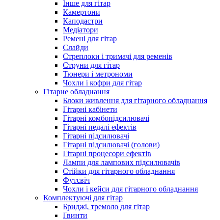
Інше для гітар
Камертони
Каподастри
Медіатори
Ремені для гітар
Слайди
Стреплоки і тримачі для ременів
Струни для гітар
Тюнери і метрономи
Чохли і кофри для гітар
Гітарне обладнання
Блоки живлення для гітарного обладнання
Гітарні кабінети
Гітарні комбопідсилювачі
Гітарні педалі ефектів
Гітарні підсилювачі
Гітарні підсилювачі (голови)
Гітарні процесори ефектів
Лампи для лампових підсилювачів
Стійки для гітарного обладнання
Футсвіч
Чохли і кейси для гітарного обладнання
Комплектуючі для гітар
Бриджі, тремоло для гітар
Гвинти