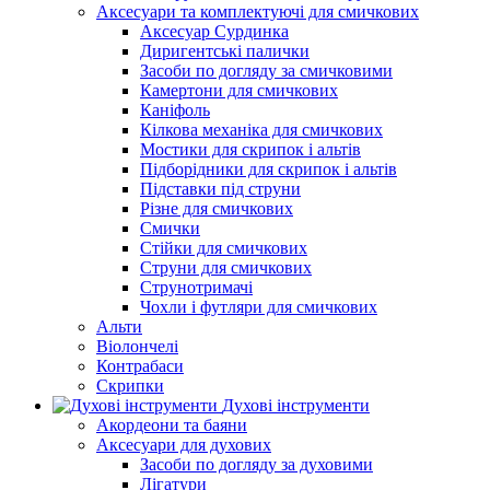
Аксесуари та комплектуючі для смичкових
Аксесуар Сурдинка
Диригентські палички
Засоби по догляду за смичковими
Камертони для смичкових
Каніфоль
Кілкова механіка для смичкових
Мостики для скрипок і альтів
Підборiдники для скрипок і альтів
Підставки під струни
Різне для смичкових
Смички
Стійки для смичкових
Струни для смичкових
Струнотримачі
Чохли і футляри для смичкових
Альти
Віолончелі
Контрабаси
Скрипки
Духові інструменти
Акордеони та баяни
Аксесуари для духових
Засоби по догляду за духовими
Лігатури