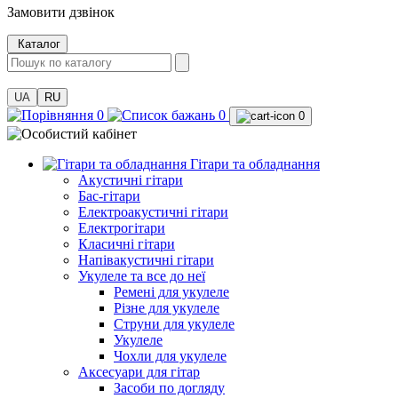
Замовити дзвінок
Каталог
UA
RU
0
0
0
Гітари та обладнання
Акустичні гітари
Бас-гітари
Електроакустичні гітари
Електрогітари
Класичні гітари
Напівакустичні гітари
Укулеле та все до неї
Ремені для укулеле
Різне для укулеле
Струни для укулеле
Укулеле
Чохли для укулеле
Аксесуари для гітар
Засоби по догляду