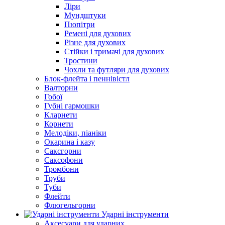
Ліри
Мундштуки
Пюпітри
Ремені для духових
Різне для духових
Стійки і тримачі для духових
Тростини
Чохли та футляри для духових
Блок-флейта і пеннівістл
Валторни
Гобої
Губні гармошки
Кларнети
Корнети
Мелодіки, піаніки
Окарина і казу
Саксгорни
Саксофони
Тромбони
Труби
Туби
Флейти
Флюгельгорни
Ударні інструменти
Аксесуари для ударних