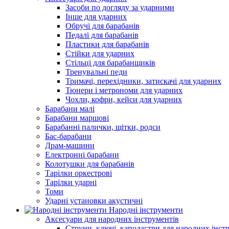
Засоби по догляду за ударними
Інше для ударних
Обручі для барабанів
Педалі для барабанів
Пластики для барабанів
Стійки для ударних
Стільці для барабанщиків
Тренувальні педи
Тримачі, перехідники, затискачі для ударних
Тюнери і метрономи для ударних
Чохли, кофри, кейси для ударних
Барабани малі
Барабани маршові
Барабанні палички, щітки, родси
Бас-барабани
Драм-машини
Електронні барабани
Колотушки для барабанів
Тарілки оркестрові
Тарілки ударні
Томи
Ударні установки акустичні
Народні інструменти
Аксесуари для народних інструментів
Струни, ключі, каподастри для народних інст