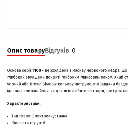
Опис товару
Відгуків
0
Основа серії
Т100
- верхня дека з масиву червоного кедра, що 
глибокий звук.Деки покриті глибоким глянсовим лаком, який с
чорний або Brown Shadow кольору інструментів.Завдяки бездога
ідеальні компаньйони, як для всіх любителів гітари, так і для 
Характеристики:
Тип гітари: Електроакустична
Кількість струн: 6