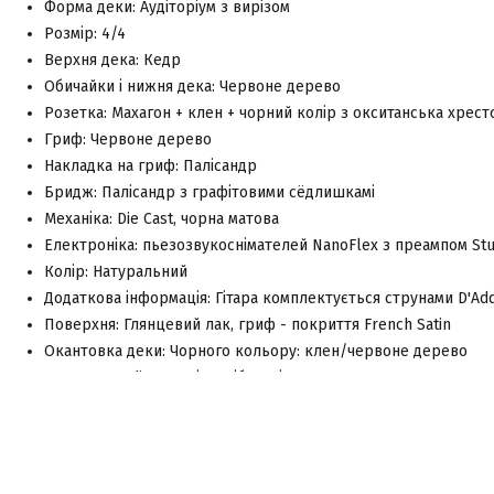
Форма деки: Аудіторіум з вирізом
Розмір: 4/4
Верхня дека: Кедр
Обичайки і нижня дека: Червоне дерево
Розетка: Махагон + клен + чорний колір з окситанська хрест
Гриф: Червоне дерево
Накладка на гриф: Палісандр
Бридж: Палісандр з графітовими сёдлишкамі
Механіка: Die Cast, чорна матова
Електроніка: пьезозвукоснімателей NanoFlex з преампом Stu
Колір: Натуральний
Додаткова інформація: Гітара комплектується струнами D'Add
Поверхня: Глянцевий лак, гриф - покриття French Satin
Окантовка деки: Чорного кольору: клен/червоне дерево
Лади: 18 Medium-ладів, срібло-нікель
Відеоогляди: