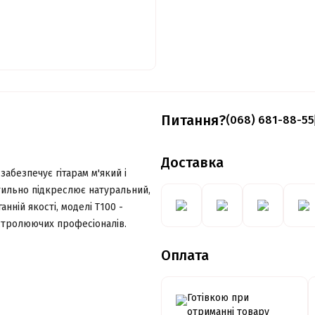
Питання?
(068) 681-88-55
Доставка
забезпечує гітарам м'який і
тильно підкреслює натуральний,
нній якості, моделі T100 -
гастролюючих професіоналів.
Оплата
Готівкою при
отриманні товару