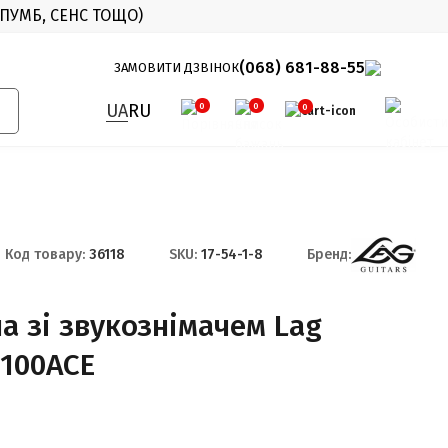
 ПУМБ, СЕНС ТОЩО)
X
(068) 681-88-55
ЗАМОВИТИ ДЗВІНОК
UA
RU
0
0
0
Код товару:
36118
SKU:
17-54-1-8
Бренд:
а зі звукознімачем Lag
100ACE