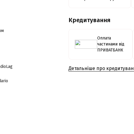
Кредитування
ом
Оплата
частинами від
ПРИВАТБАНК
dioLag
Детальніше про кредитува
ario