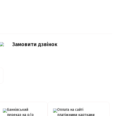
Замовити дзвінок
Банківський
Оплата на сайті
переказ на р/р
платіжними картками