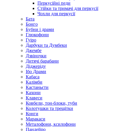
Перкусійні педи
Стійки та тримачі для перкусії
Чохли для перкусії
Бата
Бонго
Бубни і драми
Глюкофони
Гуіро
Дарбуки та Думбеки
Джембе
Дзвіночки
Дитячі барабани
Діджеріду
Ібо Драми
Кабаса
Калімби
Кастаньєти
Кахони
Клавеси
Ковбели, тон-блоки, туби
Колотушки та трещітки
Конги
Маракаси
Металофони, ксилофони
Пандейро