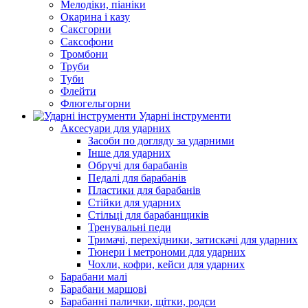
Мелодіки, піаніки
Окарина і казу
Саксгорни
Саксофони
Тромбони
Труби
Туби
Флейти
Флюгельгорни
Ударні інструменти
Аксесуари для ударних
Засоби по догляду за ударними
Інше для ударних
Обручі для барабанів
Педалі для барабанів
Пластики для барабанів
Стійки для ударних
Стільці для барабанщиків
Тренувальні педи
Тримачі, перехідники, затискачі для ударних
Тюнери і метрономи для ударних
Чохли, кофри, кейси для ударних
Барабани малі
Барабани маршові
Барабанні палички, щітки, родси