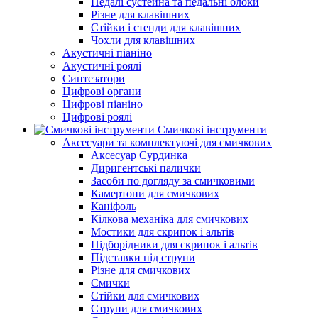
Педалі сустейна та педальні блоки
Різне для клавішних
Стійки і стенди для клавішних
Чохли для клавішних
Акустичні піаніно
Акустичні роялі
Синтезатори
Цифрові органи
Цифрові піаніно
Цифрові роялі
Смичкові інструменти
Аксесуари та комплектуючі для смичкових
Аксесуар Сурдинка
Диригентські палички
Засоби по догляду за смичковими
Камертони для смичкових
Каніфоль
Кілкова механіка для смичкових
Мостики для скрипок і альтів
Підборiдники для скрипок і альтів
Підставки під струни
Різне для смичкових
Смички
Стійки для смичкових
Струни для смичкових