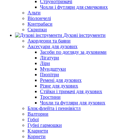
Струнотримачі
Чохли і футляри для смичкових
Альти
Віолончелі
Контрабаси
Скрипки
Духові інструменти
Акордеони та баяни
Аксесуари для духових
Засоби по догляду за духовими
Лігатури
Ліри
Мундштуки
Пюпітри
Ремені для духових
Різне для духових
Стійки і тримачі для духових
Тростини
Чохли та футляри для духових
Блок-флейта і пеннівістл
Валторни
Гобої
Губні гармошки
Кларнети
Корнети