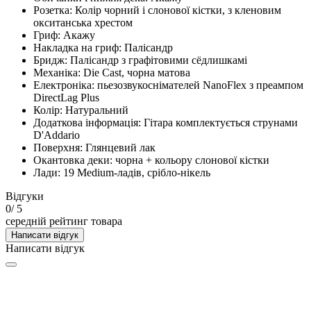
Розетка: Колір чорний і слонової кістки, з кленовим
окситанська хрестом
Гриф: Акажу
Накладка на гриф: Палісандр
Бридж: Палісандр з графітовими сёдлишкамі
Механіка: Die Cast, чорна матова
Електроніка: пьезозвукоснімателей NanoFlex з преампом
DirectLag Plus
Колір: Натуральний
Додаткова інформація: Гітара комплектується струнами
D'Addario
Поверхня: Глянцевий лак
Окантовка деки: чорна + кольору слонової кістки
Лади: 19 Medium-ладів, срібло-нікель
Відгуки
0
/ 5
середній рейтинг товара
Написати відгук
Написати відгук