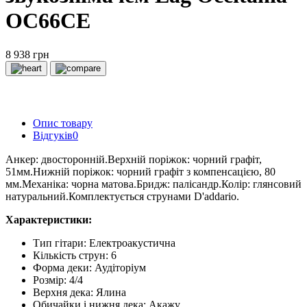
OC66CE
8 938 грн
Опис товару
Відгуків
0
Анкер: двосторонній.Верхній поріжок: чорний графіт,
51мм.Нижній поріжок: чорний графіт з компенсацією, 80
мм.Механіка: чорна матова.Бридж: палісандр.Колір: глянсовий
натуральний.Комплектується струнами D'addario.
Характеристики:
Тип гітари: Електроакустична
Кількість струн: 6
Форма деки: Аудіторіум
Розмір: 4/4
Верхня дека: Ялина
Обичайки і нижня дека: Акажу