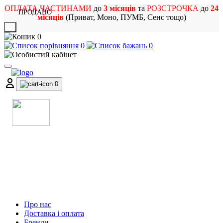
ОПЛАТА ЧАСТИНАМИ
до
3 місяців
та
РОЗСТРОЧКА
до
24
ПРОДАНО
місяців
(Приват, Моно, ПУМБ, Сенс тощо)
X
0
0
0
0
МАГАЗИН
МУЗИЧНИХ ІНСТРУМЕНТІВ
ТА РОК АТРИБУТИКИ
Про нас
Доставка і оплата
Бренди