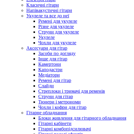
Класичні гітари
Напівакустичні гітари
Укулеле та все до неї
Ремені для укулеле
Різне для укулеле
Струни для укулеле
Укулеле
Чохли для укулеле
Аксесуари для гітар
Засоби по догляду
Інше для гітар
Камертони
Каподастри
Медіатори
Ремені для гітар
Слайди
Стреплоки і тримачі для ременів
Струни для гітар
Тюнери і метрономи
Чохли і кофри для гітар
Гітарне обладнання
Блоки живлення для гітарного обладнання
Гітарні кабінети
Гітарні комбопідсилювачі