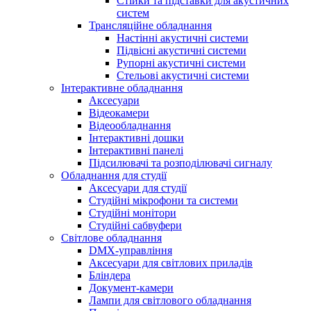
Стійки та підставки для акустичних
систем
Трансляційне обладнання
Настінні акустичні системи
Підвісні акустичні системи
Рупорні акустичні системи
Стельові акустичні системи
Інтерактивне обладнання
Аксесуари
Відеокамери
Відеообладнання
Інтерактивні дошки
Інтерактивні панелі
Підсилювачі та розподілювачі сигналу
Обладнання для студії
Аксесуари для студії
Студійні мікрофони та системи
Студійні монітори
Студійні сабвуфери
Світлове обладнання
DMX-управління
Аксесуари для світлових приладів
Бліндера
Документ-камери
Лампи для світлового обладнання