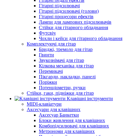
Гітарні педалі ефектів
Гітарні підсилювачі
Гітарні підсилювачі (голови)
Гітарні процесори ефектів
Лампи для лампових підсилювачів
Стійки для гітарного обладнання
Футсвіч
Чохли і кейси для гітарного обладнання
Комплектуючі для гітар
Бриджі, тремоло для гітар
Гвинти
Звукознімачі для гітар
Кілкова механіка для гітар
Перемикачі
Пікгарди, накладки, панелі
Поріжки
Потенціометри, ручки
Стійки, гаки, підніжки для гітар
Клавішні інструменти
MIDI-клавіатури
Аксесуари для клавішних
Аксесуар Банкетки
Блоки живлення для клавішних
Комбопідсилювачі для клавішних
Метрономи для клавішних