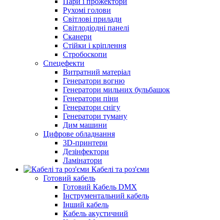
Пари і прожектори
Рухомі голови
Світлові прилади
Світлодіодні панелі
Сканери
Стійки і кріплення
Стробоскопи
Спецефекти
Витратний матеріал
Генератори вогню
Генератори мильних бульбашок
Генератори піни
Генератори снігу
Генератори туману
Дим машини
Цифрове обладнання
3D-принтери
Дезінфектори
Ламінатори
Кабелі та роз'єми
Готовий кабель
Готовий Кабель DMX
Інструментальний кабель
Інший кабель
Кабель акустичний