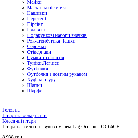
Майки
Маски на обличчя
Нашивки
Перстені
Пірсінг
Плакати
Подарункові набори значків
Рок-атрибутика Чашки
Сережки
Стікерпаки
Сумки та шопери
Туніки,Легінси
Футболки
Футболки з довгим рукавом
Худі, кенгуру
Шапки
Шарфи
Головна
Гітари та обладнання
Класичні гітари
Гітара класична зі звукознімачем Lag Occitania OC66CE
8 938 грн