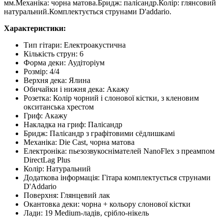
мм.Механіка: чорна матова.Бридж: палісандр.Колір: глянсовий
натуральний.Комплектується струнами D'addario.
Характеристики:
Тип гітари: Електроакустична
Кількість струн: 6
Форма деки: Аудіторіум
Розмір: 4/4
Верхня дека: Ялина
Обичайки і нижня дека: Акажу
Розетка: Колір чорний і слонової кістки, з кленовим
окситанська хрестом
Гриф: Акажу
Накладка на гриф: Палісандр
Бридж: Палісандр з графітовими сёдлишкамі
Механіка: Die Cast, чорна матова
Електроніка: пьезозвукоснімателей NanoFlex з преампом
DirectLag Plus
Колір: Натуральний
Додаткова інформація: Гітара комплектується струнами
D'Addario
Поверхня: Глянцевий лак
Окантовка деки: чорна + кольору слонової кістки
Лади: 19 Medium-ладів, срібло-нікель