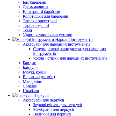
Бас-барабани
Драм-машини
Електронні барабани
Колотушки для барабанів
Тарілки оркестрові
Тарілки ударні
Томи
Ударні установки акустичні
Народні інструменти
Аксесуари для народних інструментів
Струни, ключі, каподастри для народних
інструментів
Чохли і стійки для народних інструментів
Банджо
Бандури
Бузукі, кобзи
Варгани (дримби)
Мандоліни
Сопілки
Цимбали
Перкусія
Аксесуари для перкусії
Звукові ефекти для перкусії
Мембрани для перкусії
Палички для перкусії