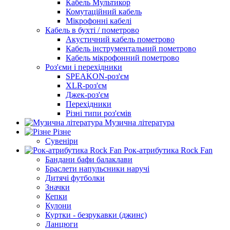
Кабель Мультикор
Комутаційний кабель
Мікрофонні кабелі
Кабель в бухті / пометрово
Акустичний кабель пометрово
Кабель інструментальний пометрово
Кабель мікрофонний пометрово
Роз'єми і перехідники
SPEAKON-роз'єм
XLR-роз'єм
Джек-роз'єм
Перехідники
Різні типи роз'ємів
Музична література
Різне
Сувеніри
Рок-атрибутика Rock Fan
Бандани бафи балаклави
Браслети напульсники наручі
Дитячі футболки
Значки
Кепки
Кулони
Куртки - безрукавки (джинс)
Ланцюги