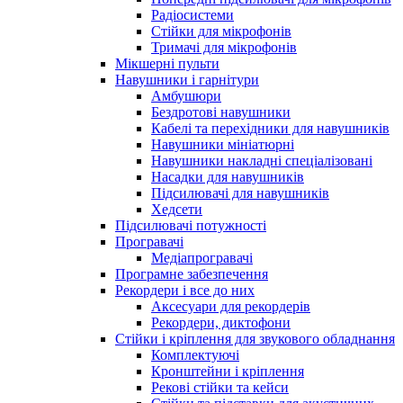
Радіосистеми
Стійки для мікрофонів
Тримачі для мікрофонів
Мікшерні пульти
Навушники і гарнітури
Амбушюри
Бездротові навушники
Кабелі та перехідники для навушників
Навушники мініатюрні
Навушники накладні спеціалізовані
Насадки для навушників
Підсилювачі для навушників
Хедсети
Підсилювачі потужності
Програвачі
Медіапрогравачі
Програмне забезпечення
Рекордери і все до них
Аксесуари для рекордерів
Рекордери, диктофони
Стійки і кріплення для звукового обладнання
Комплектуючі
Кронштейни і кріплення
Рекові стійки та кейси