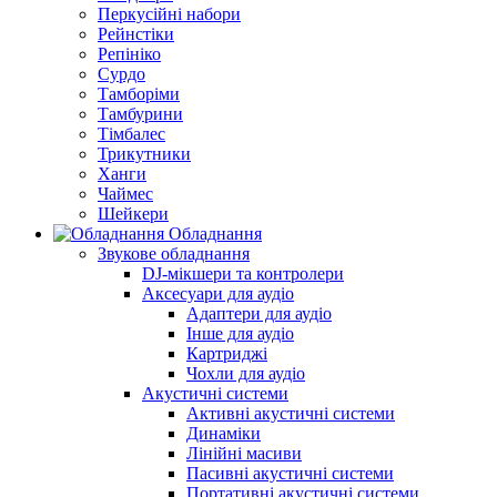
Перкусійні набори
Рейнстіки
Репініко
Сурдо
Тамборіми
Тамбурини
Тімбалес
Трикутники
Ханги
Чаймес
Шейкери
Обладнання
Звукове обладнання
DJ-мікшери та контролери
Аксесуари для аудіо
Адаптери для аудіо
Інше для аудіо
Картриджі
Чохли для аудіо
Акустичні системи
Активні акустичні системи
Динаміки
Лінійні масиви
Пасивні акустичні системи
Портативні акустичні системи