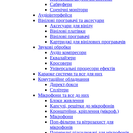
Сабвуфери
Сценічні монітори
Аудіоінтерфейси
Вінілові програвачі та аксесуари
Аксесуари для вінілу
Вінілові платівки
Вінілові програвачі
Картриджі для вінілових програвачів
Звукові обробки
Аудіо компресори
Еквалайзери
Кросовери
Універсальні процесори ефектів
Караоке системи та все для них
Комутаційне обладнання
Директ-бокси
Сплітери
Мікрофони та все до них
Блоки живлення
Капсулі, решітки до мікрофонів
Кронштейни, кріплення (мікроф.)
Мікрофони
Поп-фільтри та вітрозахист для
мікрофонів
Попередні підсилювачі для мікрофонів